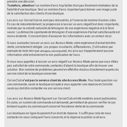
prendre une décision.
Toutefois, attention !
un nombre d'avis trop faible n'est pas forcément révélateur de la
fiabilité d'une boutique. Seul un nombre d'avis important peut donner une image juste
de la satisfaction des clients d'une boutique.
Les avis sur CeriseClub ne sont pas rémunérés, à l'inverse de nombre d'autres sites.
En cas de mécontentement, la propension à laisser un avis négatif est donc importante,
motivée par la volonté naturelle de témoigner de son expérience négative et à le faire
savoir. La démarche spontanée de témoigner d'une expérience d'achat satisfaisante est
moins évidente. Il convient donc d'analyser les informations avec un certain recul.
Si vous souhaitez laisser un avis sur Access Mode, votre expérience d'achat doit être
réelle, correctement rédigée. Les propos insultants, diffamatoires, (l'utilisation par
exemple de mots tels que
arnaque
,
escroquerie
), les avis qui n'apporteraient aucune
information utile entraîneront la non publication de l'avis.
Si vous vous apprêtez à laisser un avis négatif sur Access Mode parce que vous n'êtes
pas satisfait de votre commande, contactez d'abord la boutique afin de trouver une
solution. Bon nombre de problèmes peuvent en effet être résolus directement auprès du
service client de la boutique concernée.
CeriseClub
n'est pas le service client du site Access Mode
. Pour toute question sur
une commande, seule la boutique est apte à vous apporter une réponse et c'est elle
seule qui doit être contactée via son service client.
Les avis sur Access Mode figurant sur CeriseClub ont été modérés avant publication.
En outre, un numéro de commande est demandé, permettant de pouvoir vérifier le cas
échéant auprès du commerçant concerné l'existence réelle de la commande.
Les boutiques en ligne disposent d'un droit de réponse. Il suffit pour cela de nous
contacter en nous indiquant l'avis concerné, et la réponse à publier à cet avis.