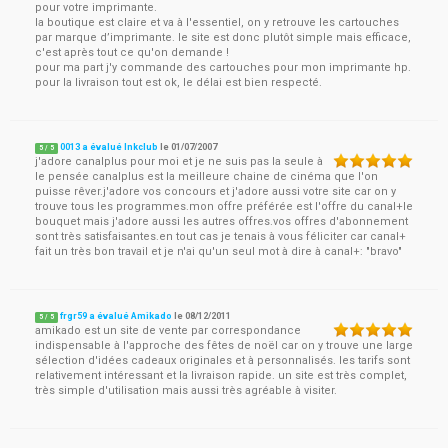
pour votre imprimante.
la boutique est claire et va à l'essentiel, on y retrouve les cartouches
par marque d’imprimante. le site est donc plutôt simple mais efficace,
c'est après tout ce qu'on demande !
pour ma part j'y commande des cartouches pour mon imprimante hp.
pour la livraison tout est ok, le délai est bien respecté.
0013 a évalué Inkclub
le
01/07/2007
5
/
5
j'adore canalplus pour moi et je ne suis pas la seule à
le pensée canalplus est la meilleure chaine de cinéma que l'on
puisse rêver.j'adore vos concours et j'adore aussi votre site car on y
trouve tous les programmes.mon offre préférée est l'offre du canal+le
bouquet mais j'adore aussi les autres offres.vos offres d'abonnement
sont très satisfaisantes.en tout cas je tenais à vous féliciter car canal+
fait un très bon travail et je n'ai qu'un seul mot à dire à canal+: "bravo"
frgr59 a évalué Amikado
le
08/12/2011
5
/
5
amikado est un site de vente par correspondance
indispensable à l'approche des fêtes de noël car on y trouve une large
sélection d'idées cadeaux originales et à personnalisés. les tarifs sont
relativement intéressant et la livraison rapide. un site est très complet,
très simple d'utilisation mais aussi très agréable à visiter.