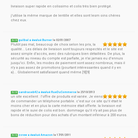
livraison super rapide en colissimo et colis très bien protégé.
j'utilise la même marque de lentille et elles sont lesm oins chères
chez eux.
guilbal a évalué Burner
le
02/01/2007
5
/
5
Plutôt pas mal, beaucoup de choix selon les prix, la
qualité... Les délais de livraison sont toujours respectés et le site est
assez simple d'accès, avec des rubriques bien détaillées. De plus, la
sécurité au niveau du compte est parfaite, je n'ai jamais eu d'ennuis
jusqu'ici. Enfin, les modes de paiement sont assez nombreux, mais il
n'y a pas assez de promotions (pourtant intéressantes quand il y en
a)... Globalement satisfaisant quand même.[9][9]
sandraseb42 a évalué RueDuCommerce
le
25/10/2013
5
/
5
un site excellent : l'offre de produits est variée. Je viens
de commander un téléphone portable. c'est sur ce site qu'il était le
moins cher et en plus la carte mémoire était offerte. la livraison est
rapide et le suivi de colis est bon. dommage qu'il n'y ait pas plus de
bons de réduction pour des achats d'un montant inférieur à 200 euros.
zcrew a évalué Amazon
le
17/01/2011
5
/
5