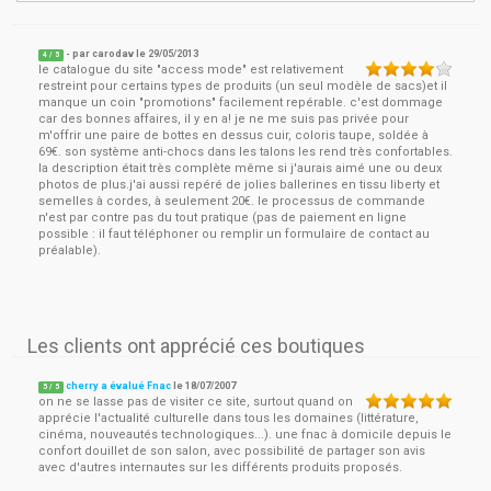
- par
carodav
le
29/05/2013
4
/ 5
le catalogue du site "access mode" est relativement
restreint pour certains types de produits (un seul modèle de sacs)et il
manque un coin "promotions" facilement repérable. c'est dommage
car des bonnes affaires, il y en a! je ne me suis pas privée pour
m'offrir une paire de bottes en dessus cuir, coloris taupe, soldée à
69€. son système anti-chocs dans les talons les rend très confortables.
la description était très complète même si j'aurais aimé une ou deux
photos de plus.j'ai aussi repéré de jolies ballerines en tissu liberty et
semelles à cordes, à seulement 20€. le processus de commande
n'est par contre pas du tout pratique (pas de paiement en ligne
possible : il faut téléphoner ou remplir un formulaire de contact au
préalable).
Les clients ont apprécié ces boutiques
cherry a évalué Fnac
le
18/07/2007
5
/
5
on ne se lasse pas de visiter ce site, surtout quand on
apprécie l'actualité culturelle dans tous les domaines (littérature,
cinéma, nouveautés technologiques...). une fnac à domicile depuis le
confort douillet de son salon, avec possibilité de partager son avis
avec d'autres internautes sur les différents produits proposés.