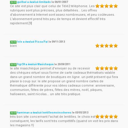
guilbal a évalué Amikado
le
06/01/2007
5
/
5
Ce site est plus clair que celui de Télé2 téléphonie. Les
rubriques sont plus précises, plus détaillées... Les offres
d'abonnement à Internet sont assez nombreuses, et peu coûteuses.
L'abonnement prend très peu de temps et devient effectif très
rapidement.[9]
lolo a évalué Pizza Pai
le
09/11/2013
5
/
5
bien
frgr59 a évalué Maxicheque
le
20/09/2011
5
/
5
le site maxichèque permet d'envoyer ou de recevoir
des chèques virtuel sous forme de carte cadeaux thématisés valable
dans un grand nombre de boutiques en ligne. un petit présent qui fera
plaisir à coup sur. le site propose un grand nombre cartes de
thématique différente pour vos idées cadeaux comme: anniversaire,
communion, fêtes de pères, fêtes des mères, noël, pâques,
halloween, saint nicolas... un site très pratique.
kamiman a évalué lentillesmoinscheres
le
03/05/2013
5
/
5
très bon site concernant l'achat de lentilles. le choix est
conséquent, les tarifs sont très compétitifs (quand on voit les prix dans
les magasins !!)