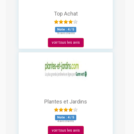
Top Achat
Note :
4
/
5
16 avis clients
voir tous les avis
Plantes et Jardins
Note :
4
/
5
4 avis clients
voir tous les avis