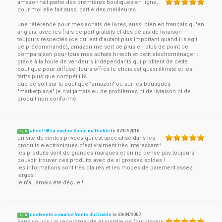
amazon fait partie des premières boutiques en ligne,
pour moi elle fait aussi partie des meilleures !
une référence pour mes achats de livres, aussi bien en français qu'en
anglais, avec les frais de port gratuits et des délais de livraison
toujours respectés (ce qui est d'autant plus important quand il s'agit
de précommande), amazon me sert de plus en plus de point de
comparaison pour tous mes achats hi-tech et petit electroménager :
grâce à la foule de vendeurs indépendants qui profitent de cette
boutique pour diffuser leurs offres le choix est quasi-illimité et les
tarifs plus que compétitifs.
que ce soit sur la boutique "amazon" ou sur les boutiques
"marketplace" je n'ai jamais eu de problèmes ni de livraison ni de
produit non conforme.
ahes1985 a évalué Vente du Diable
le
07/07/2010
5
/
5
un site de ventes privées qui est spécialisé dans les
produits electroniques c'est vraiment très interessant !
les produits sont de grandes marques et on ne pense pas toujours
pouvoir trouver ces produits avec de si grosses soldes !
les informations sont très claires et les modes de paiement assez
larges !
je n'ai jamais été déçue !
noelvente a évalué Vente du Diable
le
30/04/2007
5
/
5
Sans soucis j ai recommande et installe ce fournisseur