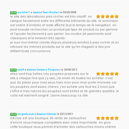
aurelie11 a évalué Yves Rocher
le
03/03/2008
5
/
5
le site des laboratoires yves rocher est très intuitif. on
navigue facilement entre les différents éléments du site. le sommaire
est visible d'emblée et reste affiché tout le temps de la navigation. on
peut ensuite rechercher un produit par type de produit ou par gamme
et l'ajouter facilement à son panier. les modes de paiements sont
classiques et la livraison très rapide.
je suis moi-même cliente depuis plusieurs années à yves rocher et on
retrouve les mêmes produits sur le site qu'en magasin à des prix
défiant toute concurrence.
sali9 a évalué Univers Poupees
le
24/04/2012
5
/
5
elles sont trop belles ces poupées proposés sur le
site.a chaque fois que j'y vais, j'ai envie de toutes les acheter. c'est
que du plaisir pour mes yeux mais mon pour mon porte monnaie car
les poupées sont assez chères. j'en achète une tout les 2 mois que
j'offre à mes nièces.les poupées sont belles et de grandes qualités. le
colis est vraiment soigné. j'aime beaucoup ce site.
langedusud a évalué Inkclub
le
02/12/2011
5
/
5
inkclub est une boutique de vente de cartouches
d'encre sous-marque compatible avec votre imprimante. en gros
cette boutique vous permet d'acheter des cartouches moins chères