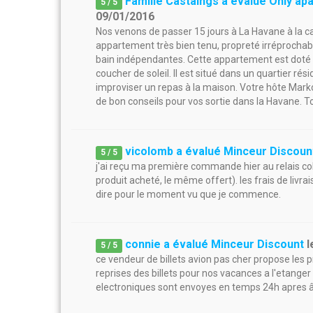
Famille Castaings a évalué Only ap
5
/
5
09/01/2016
Nos venons de passer 15 jours à La Havane à l
appartement très bien tenu, propreté irréprochab
bain indépendantes. Cette appartement est doté 
coucher de soleil. Il est situé dans un quartier r
improviser un repas à la maison. Votre hôte Mark
de bon conseils pour vos sortie dans la Havane. T
vicolomb a évalué Minceur Discoun
5
/
5
j'ai reçu ma première commande hier au relais coli
produit acheté, le même offert). les frais de livra
dire pour le moment vu que je commence.
connie a évalué Minceur Discount
l
5
/
5
ce vendeur de billets avion pas cher propose les pr
reprises des billets pour nos vacances a l'etanger
electroniques sont envoyes en temps 24h apres â