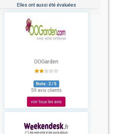
Elles ont aussi été évaluées
OOGarden
Note :
2
/
5
59 avis clients
voir tous les avis