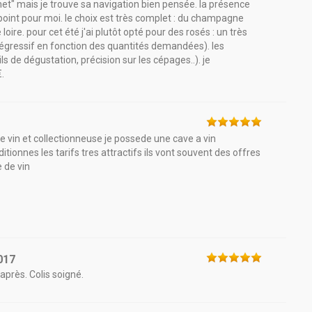
net" mais je trouve sa navigation bien pensée. la présence
oint pour moi. le choix est très complet : du champagne
loire. pour cet été j'ai plutôt opté pour des rosés : un très
égressif en fonction des quantités demandées). les
s de dégustation, précision sur les cépages..). je
.
e vin et collectionneuse je possede une cave a vin
ditionnes les tarifs tres attractifs ils vont souvent des offres
e de vin
017
près. Colis soigné.