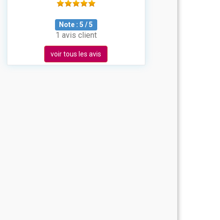
Note :
5
/
5
1 avis client
voir tous les avis