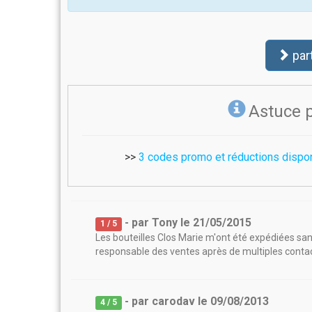
par
Astuce 
>>
3 codes promo et réductions dispo
- par
Tony
le
21/05/2015
1
/ 5
Les bouteilles Clos Marie m'ont été expédiées sans
responsable des ventes après de multiples conta
- par
carodav
le
09/08/2013
4
/ 5