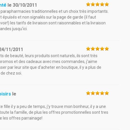
nté
le
30/10/2011
s parapharmacies traditionnelles et un choix très importants.
 épuisés et non signalés sur la page de garde (il faut
r!) les tarifs de livraison sont raisonnables et la livraison
andes jusqu'ici.
24/11/2011
 de beauté, leurs produits sont naturels, ils sont très
des promos et des cadeaux avec mes commandes, j'aime
r par leur site que d'acheter en boutique, il y a plus de
de chez soi.
isirs
le
te fille il y a peu de temps, j'y trouve mon bonheur, il y a une
 toute la famille, de plus les offres promotionnelles sont tres
e les offres parrainage!