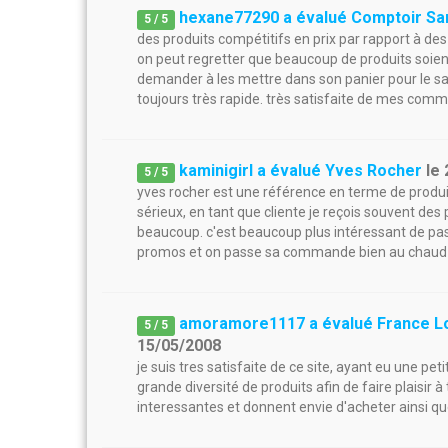
hexane77290 a évalué Comptoir Sa
5
/
5
des produits compétitifs en prix par rapport à de
on peut regretter que beaucoup de produits soient
demander à les mettre dans son panier pour le savoi
toujours très rapide. très satisfaite de mes comm
kaminigirl a évalué Yves Rocher
le
5
/
5
yves rocher est une référence en terme de produits
sérieux, en tant que cliente je reçois souvent 
beaucoup. c'est beaucoup plus intéressant de passe
promos et on passe sa commande bien au chaud 
amoramore1117 a évalué France Lo
5
/
5
15/05/2008
je suis tres satisfaite de ce site, ayant eu une peti
grande diversité de produits afin de faire plaisir à
interessantes et donnent envie d'acheter ainsi qu