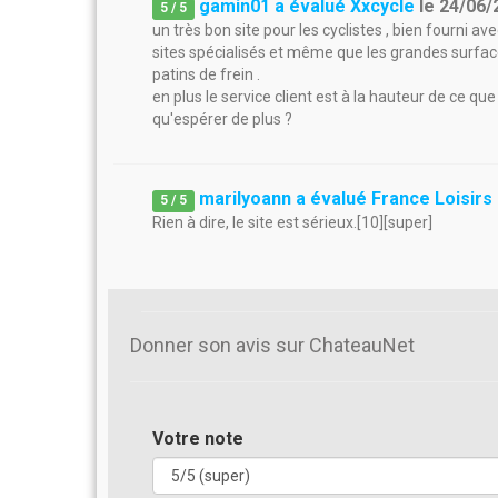
gamin01 a évalué Xxcycle
le
24/06/
5
/
5
un très bon site pour les cyclistes , bien fourni av
sites spécialisés et même que les grandes surface
patins de frein .
en plus le service client est à la hauteur de ce que
qu'espérer de plus ?
marilyoann a évalué France Loisirs
5
/
5
Rien à dire, le site est sérieux.[10][super]
Donner son avis sur ChateauNet
Votre note