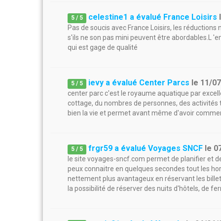
celestine1 a évalué France Loisirs
5
/
5
Pas de soucis avec France Loisirs, les réductions ne
s'ils ne son pas mini peuvent être abordables.L 'emb
qui est gage de qualité
ievy a évalué Center Parcs
le
11/0
5
/
5
center parc c'est le royaume aquatique par excellen
cottage, du nombres de personnes, des activités tout
bien la vie et permet avant même d'avoir commen
frgr59 a évalué Voyages SNCF
le
0
5
/
5
le site voyages-sncf.com permet de planifier et de r
peux connaitre en quelques secondes tout les horair
nettement plus avantageux en réservant les billets
la possibilité de réserver des nuits d'hôtels, de fer