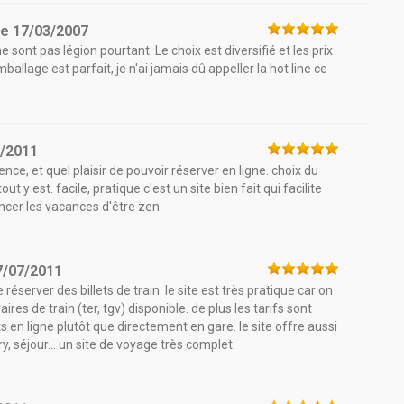
le
17/03/2007
 sont pas légion pourtant. Le choix est diversifié et les prix
allage est parfait, je n'ai jamais dû appeller la hot line ce
7/2011
ce, et quel plaisir de pouvoir réserver en ligne. choix du
 y est. facile, pratique c'est un site bien fait qui facilite
cer les vacances d'être zen.
7/07/2011
éserver des billets de train. le site est très pratique car on
es de train (ter, tgv) disponible. de plus les tarifs sont
 en ligne plutôt que directement en gare. le site offre aussi
ry, séjour... un site de voyage très complet.