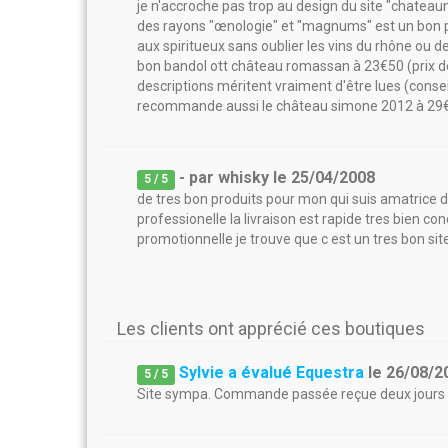
je n'accroche pas trop au design du site "chateau
des rayons "œnologie" et "magnums" est un bon p
aux spiritueux sans oublier les vins du rhône ou de 
bon bandol ott château romassan à 23€50 (prix d
descriptions méritent vraiment d'être lues (conseil
recommande aussi le château simone 2012 à 29€
- par
whisky
le
25/04/2008
5
/ 5
de tres bon produits pour mon qui suis amatrice d
professionelle la livraison est rapide tres bien con
promotionnelle je trouve que c est un tres bon sit
Les clients ont apprécié ces boutiques
Sylvie a évalué Equestra
le
26/08/2
5
/
5
Site sympa. Commande passée reçue deux jours a