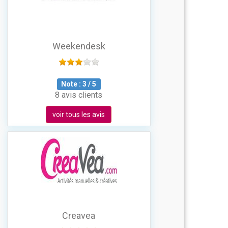
Weekendesk
Note :
3
/
5
8 avis clients
voir tous les avis
Creavea