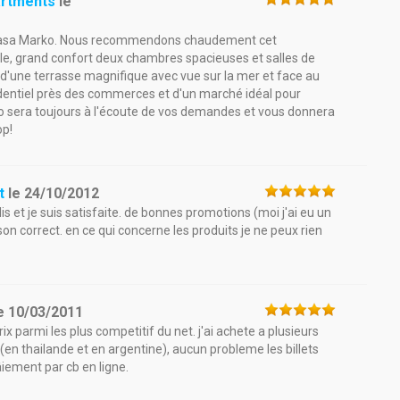
artments
le
a casa Marko. Nous recommendons chaudement cet
le, grand confort deux chambres spacieuses et salles de
d'une terrasse magnifique avec vue sur la mer et face au
ésidentiel près des commerces et d'un marché idéal pour
o sera toujours à l'écoute de vos demandes et vous donnera
op!
t
le
24/10/2012
s et je suis satisfaite. de bonnes promotions (moi j'ai eu un
ison correct. en ce qui concerne les produits je ne peux rien
e
10/03/2011
ix parmi les plus competitif du net. j'ai achete a plusieurs
 (en thailande et en argentine), aucun probleme les billets
iement par cb en ligne.