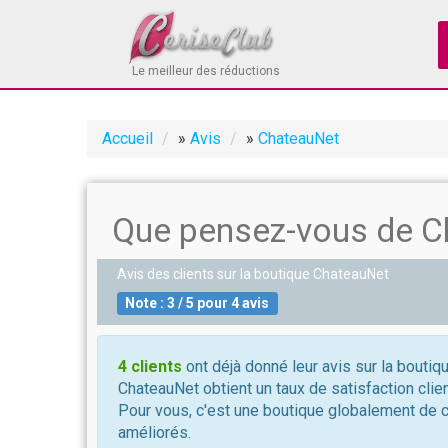
Le meilleur des réductions
Accueil
»
Avis
»
ChateauNet
Que pensez-vous de C
Avis des clients sur la boutique
ChateauNet
Note :
3
/
5
pour
4
avis
4 clients
ont déjà donné leur avis sur la boutiq
ChateauNet obtient un taux de satisfaction clie
Pour vous, c'est une boutique globalement de 
améliorés.