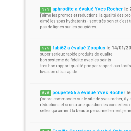
aphrodite a évalué Yves Rocher
le
5
/
5
j'aime les promos et reductions. la qualité des prod
aimé les spas hydratants - sent très bon et c'est 
pas de lignes sur les paupières.
fabi62 a évalué Zooplus
le
14/01/2
5
/
5
super serieux rapide produits de qualite
bon systeme de fidelite avec les points
tres bon rapport qualité prix par rapport aux tarif
livraison ultra rapide
poupete56 a évalué Yves Rocher
l
5
/
5
j'adore commander sur le site de yves rocher, il 
réductions et si on a une question les conseiller
celles qui aiment la beauté.personnellement je ne