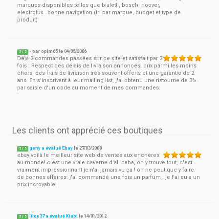
marques disponibles telles que bialetti, bosch, hoover,
electrolux...bonne navigation (tri par marque, budget et type de
produit)
- par
oplm65
le
04/05/2006
5
/ 5
Déjà 2 commandes passées sur ce site et satisfait par 2
fois : Respect des délais de livraison annoncés, prix parmi les moins
chers, des frais de livraison très souvent offerts et une garantie de 2
ans. En s'inscrivant à leur mailing list, j'ai obtenu une ristourne de 3%
par saisie d'un code au moment de mes commandes.
Les clients ont apprécié ces boutiques
geny a évalué Ebay
le
27/03/2008
5
/
5
ebay voilà le meilleur site web de ventes aux enchères
au monde! c'est une vraie caverne d'ali baba, on y trouve tout, c'est
vraiment impréssionnant je n'ai jamais vu ça ! on ne peut que y faire
de bonnes affaires. j'ai commandé une fois un parfum , je l'ai eu a un
prix incroyable!
lilou37 a évalué Kiabi
le
14/01/2012
5
/
5