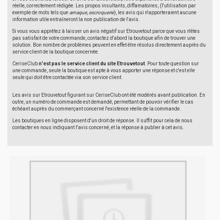
réelle, correctement rédigée. Les propos insultants, diffamatoires, (l'utilisation par
exemple de mots tels que
arnaque
,
escroquerie
), les avis qui n'apporteraient aucune
information utile entraîneront la non publication de l'avis.
Si vous vous apprêtez à laisser un avis négatif sur Etrouvetout parce que vous n'êtes
pas satisfait de votre commande, contactez d'abord la boutique afin de trouver une
solution. Bon nombre de problèmes peuvent en effet être résolus directement auprès du
service client de la boutique concernée.
CeriseClub
n'est pas le service client du site Etrouvetout
. Pour toute question sur
une commande, seule la boutique est apte à vous apporter une réponse et c'est elle
seule qui doit être contactée via son service client.
Les avis sur Etrouvetout figurant sur CeriseClub ont été modérés avant publication. En
outre, un numéro de commande est demandé, permettant de pouvoir vérifier le cas
échéant auprès du commerçant concerné l'existence réelle de la commande.
Les boutiques en ligne disposent d'un droit de réponse. Il suffit pour cela de nous
contacter en nous indiquant l'avis concerné, et la réponse à publier à cet avis.