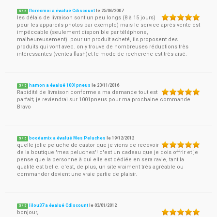
florecmoi a évalué Cdiscount
le
25/06/2007
5
/
5
les délais de livraison sont un peu longs (8 à 15 jours)
pour les appareils photos par exemple) mais le service après vente est
impéccable (seulement disponible par téléphone,
malheureusement). pour un produit acheté, ils proposent des
produits qui vont avec. on y trouve de nombreuses réductions très
intéressantes (ventes flash)et le mode de recherche est très aisé.
hamon a évalué 1001pneus
le
23/11/2016
5
/
5
Rapidité de livraison conforme a ma demande tout est
parfait; je reviendrai sur 1001pneus pour ma prochaine commande.
Bravo
boodamix a évalué Mes Peluches
le
19/12/2012
5
/
5
quelle jolie peluche de castor que je viens de recevoir
de la boutique 'mes peluches'! c'est un cadeau que je dois offrir et je
pense que la personne à qui elle est dédiée en sera ravie, tant la
qualité est belle. c'est, de plus, un site vraiment très agréable ou
commander devient une vraie partie de plaisir.
lilou37 a évalué Cdiscount
le
03/01/2012
5
/
5
bonjour,