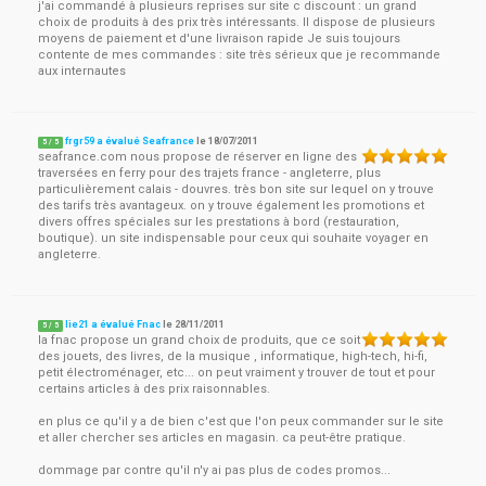
j'ai commandé à plusieurs reprises sur site c discount : un grand
choix de produits à des prix très intéressants. Il dispose de plusieurs
moyens de paiement et d'une livraison rapide Je suis toujours
contente de mes commandes : site très sérieux que je recommande
aux internautes
frgr59 a évalué Seafrance
le
18/07/2011
5
/
5
seafrance.com nous propose de réserver en ligne des
traversées en ferry pour des trajets france - angleterre, plus
particulièrement calais - douvres. très bon site sur lequel on y trouve
des tarifs très avantageux. on y trouve également les promotions et
divers offres spéciales sur les prestations à bord (restauration,
boutique). un site indispensable pour ceux qui souhaite voyager en
angleterre.
lie21 a évalué Fnac
le
28/11/2011
5
/
5
la fnac propose un grand choix de produits, que ce soit
des jouets, des livres, de la musique , informatique, high-tech, hi-fi,
petit électroménager, etc... on peut vraiment y trouver de tout et pour
certains articles à des prix raisonnables.
en plus ce qu'il y a de bien c'est que l'on peux commander sur le site
et aller chercher ses articles en magasin. ca peut-être pratique.
dommage par contre qu'il n'y ai pas plus de codes promos...