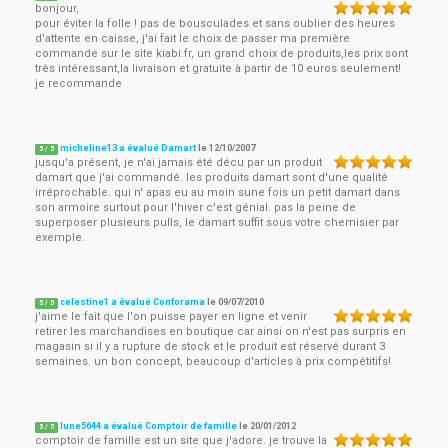
bonjour,
pour éviter la folle ! pas de bousculades et sans oublier des heures
d'attente en caisse, j'ai fait le choix de passer ma première
commande sur le site kiabi.fr, un grand choix de produits,les prix sont
très intéressant,la livraison et gratuite à partir de 10 euros seulement!
je recommande
micheline13 a évalué Damart
le
12/10/2007
5
/
5
jusqu'a présent, je n'ai jamais été décu par un produit
damart que j'ai commandé. les produits damart sont d'une qualité
irréprochable. qui n' apas eu au moin sune fois un petit damart dans
son armoire surtout pour l'hiver c'est génial. pas la peine de
superposer plusieurs pulls, le damart suffit sous votre chemisier par
exemple.
celestine1 a évalué Conforama
le
09/07/2010
5
/
5
j'aime le fait que l'on puisse payer en ligne et venir
retirer les marchandises en boutique car ainsi on n'est pas surpris en
magasin si il y a rupture de stock et le produit est réservé durant 3
semaines. un bon concept, beaucoup d'articles à prix compétitifs!
lune5644 a évalué Comptoir de famille
le
20/01/2012
5
/
5
comptoir de famille est un site que j'adore. je trouve la