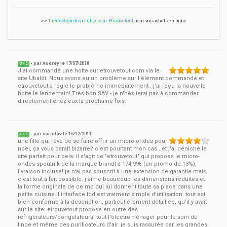
>>
1 réduction disponible pour Etrouvetout
pour vos achats en ligne
- par
Audrey
le
17/07/2018
5
/ 5
J'ai commandé une hotte sur etrouvetout.com via le
site Ubaldi. Nous avons eu un problème sur l'élément commandé et
etrouvetout a réglé le problème immédiatement : j'ai reçu la nouvelle
hotte le lendemain! Très bon SAV - je n'hésiterai pas à commander
directement chez eux la prochaine fois.
- par
carodav
le
16/12/2011
4
/ 5
une fille qui rêve de se faire offrir un micro-ondes pour
noël, ça vous paraît bizarre? c'est pourtant mon cas...et j'ai déniché le
site parfait pour cela: il s'agit de "etrouvetout" qui propose le micro-
ondes spoutnik de la marque brandt à 174,99€ (en promo de 13%),
livraison incluse! je n'ai pas souscrit à une extension de garantie mais
c'est tout à fait possible. j'aime beaucoup les dimensions réduites et
la forme originale de ce mo qui lui donnent toute sa place dans une
petite cuisine. l'interface lcd est vraiment simple d'utilisation. tout est
bien conforme à la description, particulièrement détaillée, qu'il y avait
sur le site. etrouvetout propose en outre des
réfrigérateurs/congélateurs, tout l'électroménager pour le soin du
linge et même des purificateurs d'air. je suis rassurée par les grandes