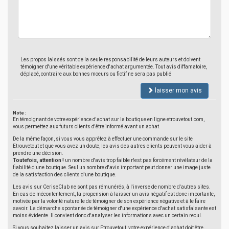
Les propos laissés sont de la seule responsabilité de leurs auteurs et doivent
témoigner d'une véritable expérience d'achat argumentée. Tout avis diffamatoire,
déplacé, contraire aux bonnes moeurs ou fictif ne sera pas publié
laisser mon avis
Note :
En témoignant de votre expérience d'achat sur la boutique en ligne etrouvetout.com,
vous permettez aux futurs clients d'être informé avant un achat.
De la même façon, si vous vous apprêtez à effectuer une commande sur le site
Etrouvetout et que vous avez un doute, les avis des autres clients peuvent vous aider à
prendre une décision.
Toutefois, attention !
un nombre d'avis trop faible n'est pas forcément révélateur de la
fiabilité d'une boutique. Seul un nombre d'avis important peut donner une image juste
de la satisfaction des clients d'une boutique.
Les avis sur CeriseClub ne sont pas rémunérés, à l'inverse de nombre d'autres sites.
En cas de mécontentement, la propension à laisser un avis négatif est donc importante,
motivée par la volonté naturelle de témoigner de son expérience négative et à le faire
savoir. La démarche spontanée de témoigner d'une expérience d'achat satisfaisante est
moins évidente. Il convient donc d'analyser les informations avec un certain recul.
Si vous souhaitez laisser un avis sur Etrouvetout, votre expérience d'achat doit être