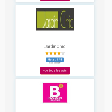
JardinChic
Note :
4
/
5
1 avis client
voir tous les avis