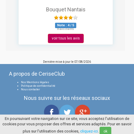
Bouquet Nantais
Note :
4
/
5
8 avis clients
voir tous les avis
Dernière mise à jour le
07/08/2026
A propos de CeriseClub
Nos Mentions légales
Politique de confidentialité
Nous contacter
Nous suivre sur les réseaux sociaux
En poursuivant votre navigation sur ce site, vous acceptez l'utilisation de
cookies pour vous proposer des offres et services adaptés. Pour en savoir
Tous droits réservés
La Cerise Bleue 2006 / 2026
plus sur l'utilisation des cookies,
cliquez-ici
.
ok