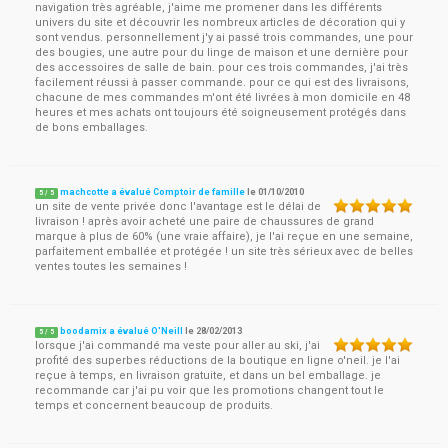
navigation très agréable, j'aime me promener dans les différents
univers du site et découvrir les nombreux articles de décoration qui y
sont vendus. personnellement j'y ai passé trois commandes, une pour
des bougies, une autre pour du linge de maison et une dernière pour
des accessoires de salle de bain. pour ces trois commandes, j'ai très
facilement réussi à passer commande. pour ce qui est des livraisons,
chacune de mes commandes m'ont été livrées à mon domicile en 48
heures et mes achats ont toujours été soigneusement protégés dans
de bons emballages.
machcotte a évalué Comptoir de famille
le
01/10/2010
5
/
5
un site de vente privée donc l'avantage est le délai de
livraison ! après avoir acheté une paire de chaussures de grand
marque à plus de 60% (une vraie affaire), je l'ai reçue en une semaine,
parfaitement emballée et protégée ! un site très sérieux avec de belles
ventes toutes les semaines !
boodamix a évalué O'Neill
le
28/02/2013
5
/
5
lorsque j'ai commandé ma veste pour aller au ski, j'ai
profité des superbes réductions de la boutique en ligne o'neil. je l'ai
reçue à temps, en livraison gratuite, et dans un bel emballage. je
recommande car j'ai pu voir que les promotions changent tout le
temps et concernent beaucoup de produits.