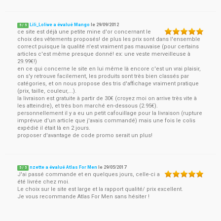
Lili_Lolive a évalué Mango
le
29/09/2012
5
/
5
ce site est déjà une petite mine d'or concernant le
choix des vêtements proposés! de plus les prix sont dans l'ensemble
correct puisque la qualité n'est vraiment pas mauvaise (pour certains
articles c'est même presque donné! ex: une veste merveilleuse à
29.99€!)
en ce qui concerne le site en lui même là encore c'est un vrai plaisir,
on s'y retrouve facilement, les produits sont très bien classés par
catégories, et on nous propose des tris d'affichage vraiment pratique
(prix, taille, couleur,...).
la livraison est gratuite à partir de 30€ (croyez moi on arrive très vite à
les atteindre), et très bon marché en-dessous (2.95€).
personnellement il y a eu un petit cafouillage pour la livraison (rupture
imprévue d'un article que j'avais commandé) mais une fois le colis
expédié il était là en 2 jours.
proposer d'avantage de code promo serait un plus!
nzette a évalué Atlas For Men
le
29/05/2017
5
/
5
J'ai passé commande et en quelques jours, celle-ci a
été livrée chez moi.
Le choix sur le site est large et la rapport qualité/ prix excellent.
Je vous recommande Atlas For Men sans hésiter !