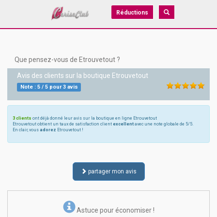
Réductions
Que pensez-vous de Etrouvetout ?
Avis des clients sur la boutique
Etrouvetout
Note :
5
/
5
pour
3
avis
3 clients
ont déjà donné leur avis sur la boutique en ligne Etrouvetout
Etrouvetout obtient un taux de satisfaction client
excellent
avec une note globale de 5/5.
En clair, vous
adorez
Etrouvetout !
partager mon avis
Astuce pour économiser !