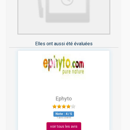
Elles ont aussi été évaluées
Ephyto
Note :
4
/
5
1 avis client
voir tous les avis