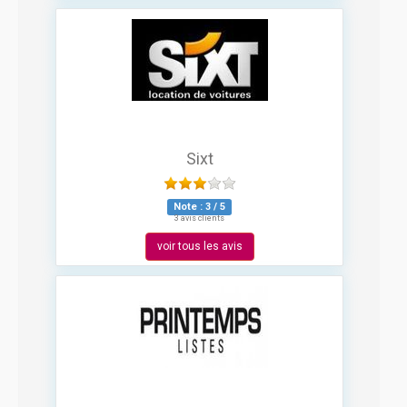
Sixt
Note :
3
/
5
3 avis clients
voir tous les avis