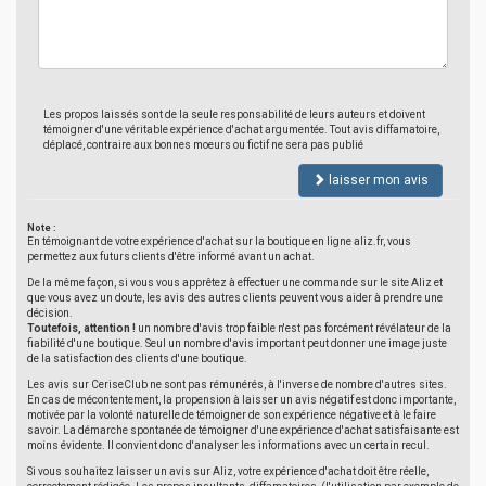
Les propos laissés sont de la seule responsabilité de leurs auteurs et doivent
témoigner d'une véritable expérience d'achat argumentée. Tout avis diffamatoire,
déplacé, contraire aux bonnes moeurs ou fictif ne sera pas publié
laisser mon avis
Note :
En témoignant de votre expérience d'achat sur la boutique en ligne aliz.fr, vous
permettez aux futurs clients d'être informé avant un achat.
De la même façon, si vous vous apprêtez à effectuer une commande sur le site Aliz et
que vous avez un doute, les avis des autres clients peuvent vous aider à prendre une
décision.
Toutefois, attention !
un nombre d'avis trop faible n'est pas forcément révélateur de la
fiabilité d'une boutique. Seul un nombre d'avis important peut donner une image juste
de la satisfaction des clients d'une boutique.
Les avis sur CeriseClub ne sont pas rémunérés, à l'inverse de nombre d'autres sites.
En cas de mécontentement, la propension à laisser un avis négatif est donc importante,
motivée par la volonté naturelle de témoigner de son expérience négative et à le faire
savoir. La démarche spontanée de témoigner d'une expérience d'achat satisfaisante est
moins évidente. Il convient donc d'analyser les informations avec un certain recul.
Si vous souhaitez laisser un avis sur Aliz, votre expérience d'achat doit être réelle,