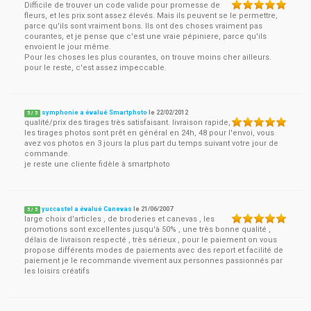
Difficile de trouver un code valide pour promesse de
fleurs, et les prix sont assez élevés. Mais ils peuvent se le permettre,
parce qu'ils sont vraiment bons. Ils ont des choses vraiment pas
courantes, et je pense que c'est une vraie pépiniere, parce qu'ils
envoient le jour même.
Pour les choses les plus courantes, on trouve moins cher ailleurs.
pour le reste, c'est assez impeccable.
symphonie a évalué Smartphoto
le
22/02/2012
5
/
5
qualité/prix des tirages très satisfaisant. livraison rapide,
les tirages photos sont prêt en général en 24h, 48 pour l'envoi, vous
avez vos photos en 3 jours la plus part du temps suivant votre jour de
commande.
je reste une cliente fidèle à smartphoto
yuccastel a évalué Canevas
le
21/06/2007
5
/
5
large choix d'articles , de broderies et canevas , les
promotions sont excellentes jusqu'à 50% , une très bonne qualité ,
délais de livraison respecté , très sérieux , pour le paiement on vous
propose différents modes de paiements avec des report et facilité de
paiement je le recommande vivement aux personnes passionnés par
les loisirs créatifs