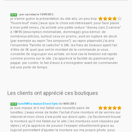
- par
carodav
le
13/09/2012
4
/ 5
je n'aime guère la présentation du site aliz, un peu trop
"fourre-tout" mais j'avue que le choix est intéressant. pour faire plaisir
à mon petit neveu, j'ai acheté une petite voiture "disney cars 2 carrera"
à 18€90 (description minimaliste, dommage) gros bémol: de
nombreux articles, surtout ceux en promo, sont en rupture de stock
(par exemple au rayon "les simpsons"). au rayon playmobil j'ai pris
l'ensemble "famille et calèche" à 24€. les frais de livraison ayant l'air
d'être de 5€ quel que soit le montant de la commande je vous
conseille de regrouper vos achats. en tout cas la livraison est rapide
comme promis sur le site. j'ai apprécié la facilité du paiement par
paypal. par contre; le fait d'avoir à s'enregistrer avant de commander
est une perte de temps.
Les clients ont apprécié ces boutiques
lune5644 a évalué Direct Optic
le
18/01/2012
5
/
5
je suis myope et il me fallait une nouvelle paire de
lunettes. j'avais envie de tester l'achat d'une monture et de verrres sur
internet et mon choix s'est porté sur direct optic. j'ai facilement trouvé
la monture qu'il me fallait sur le site ( les montures sont classées par
styles ) et j'ai apprécie de pouvoir l'essayer virtuellement grace au
logiciel permettant d'ajuster la monture sur ma propre photo. pour