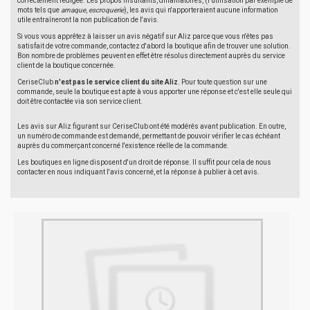
correctement rédigée. Les propos insultants, diffamatoires, (l'utilisation par exemple de
mots tels que
arnaque
,
escroquerie
), les avis qui n'apporteraient aucune information
utile entraîneront la non publication de l'avis.
Si vous vous apprêtez à laisser un avis négatif sur Aliz parce que vous n'êtes pas
satisfait de votre commande, contactez d'abord la boutique afin de trouver une solution.
Bon nombre de problèmes peuvent en effet être résolus directement auprès du service
client de la boutique concernée.
CeriseClub
n'est pas le service client du site Aliz
. Pour toute question sur une
commande, seule la boutique est apte à vous apporter une réponse et c'est elle seule qui
doit être contactée via son service client.
Les avis sur Aliz figurant sur CeriseClub ont été modérés avant publication. En outre,
un numéro de commande est demandé, permettant de pouvoir vérifier le cas échéant
auprès du commerçant concerné l'existence réelle de la commande.
Les boutiques en ligne disposent d'un droit de réponse. Il suffit pour cela de nous
contacter en nous indiquant l'avis concerné, et la réponse à publier à cet avis.