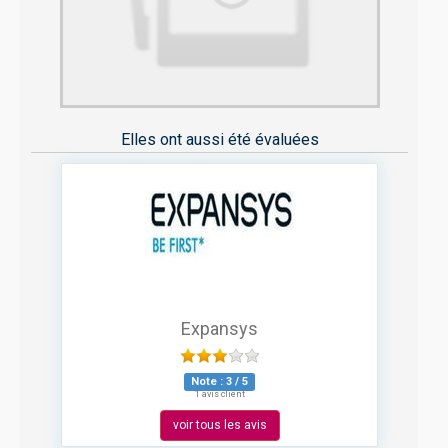
Elles ont aussi été évaluées
Expansys
Note :
3
/
5
1 avis client
voir tous les avis