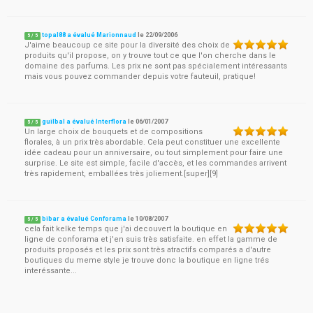
topal88 a évalué Marionnaud
le
22/09/2006
5
/
5
J'aime beaucoup ce site pour la diversité des choix de
produits qu'il propose, on y trouve tout ce que l'on cherche dans le
domaine des parfums. Les prix ne sont pas spécialement intéressants
mais vous pouvez commander depuis votre fauteuil, pratique!
guilbal a évalué Interflora
le
06/01/2007
5
/
5
Un large choix de bouquets et de compositions
florales, à un prix très abordable. Cela peut constituer une excellente
idée cadeau pour un anniversaire, ou tout simplement pour faire une
surprise. Le site est simple, facile d'accès, et les commandes arrivent
très rapidement, emballées très joliement.[super][9]
bibar a évalué Conforama
le
10/08/2007
5
/
5
cela fait kelke temps que j'ai decouvert la boutique en
ligne de conforama et j'en suis très satisfaite. en effet la gamme de
produits proposés et les prix sont très atractifs comparés a d'autre
boutiques du meme style je trouve donc la boutique en ligne trés
interéssante...