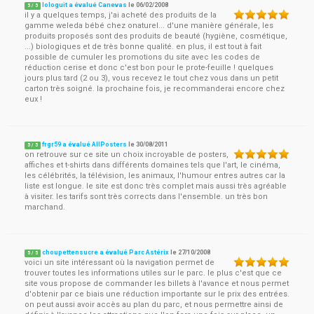
lologuit a évalué Canevas
le
06/02/2008
5
/
5
il y a quelques temps, j'ai acheté des produits de la
gamme weleda bébé chez onaturel... d'une manière générale, les
produits proposés sont des produits de beauté (hygiène, cosmétique,
...) biologiques et de très bonne qualité. en plus, il est tout à fait
possible de cumuler les promotions du site avec les codes de
réduction cerise et donc c'est bon pour le prote-feuille ! quelques
jours plus tard (2 ou 3), vous recevez le tout chez vous dans un petit
carton très soigné. la prochaine fois, je recommanderai encore chez
eux !
frgr59 a évalué AllPosters
le
30/08/2011
5
/
5
on retrouve sur ce site un choix incroyable de posters,
affiches et t-shirts dans différents domaines tels que l'art, le cinéma,
les célébrités, la télévision, les animaux, l'humour entres autres car la
liste est longue. le site est donc très complet mais aussi très agréable
à visiter. les tarifs sont très corrects dans l'ensemble. un très bon
marchand.
choupettensucre a évalué Parc Astérix
le
27/10/2008
5
/
5
voici un site intéressant où la navigation permet de
trouver toutes les informations utiles sur le parc. le plus c'est que ce
site vous propose de commander les billets à l'avance et nous permet
d'obtenir par ce biais une réduction importante sur le prix des entrées.
on peut aussi avoir accès au plan du parc, et nous permettre ainsi de