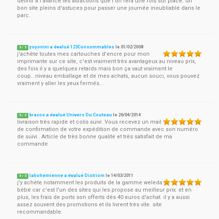
définir à l'avance les attractions que l'on fera une fois sur place. un
bon site pleins d'astuces pour passer une journée inoubliable dans le
parc.
yoyonini a évalué 123Consommables
le
01/02/2008
5
/
5
j'achète toutes mes cartouches d'encre pour mon
imprimante sur ce site, c'est vraiment très avantageux au niveau prix,
des fois il y a quelques retards mais bon ça vaut vraiment le
coup...niveau emballage et de mes achats, aucun souci, vous pouvez
vraiment y aller les yeux fermés...
kracos a évalué Univers Du Couteau
le
26/04/2014
5
/
5
livraison très rapide et colis suivi .Vous recevez un mail
de confirmation de votre expédition de commande avec son numéro
de suivi . Article de très bonne qualité et très satisfait de ma
commande
labohemienne a évalué Distriom
le
14/03/2011
5
/
5
j'y achète notamment les produits de la gamme weleda
bébé car c'est l'un des sites qui les propose au meilleur prix. et en
plus, les frais de ports son offerts dès 40 euros d'achat. il y a aussi
assez souvent des promotions et ils livrent très vite. site
recommandable.