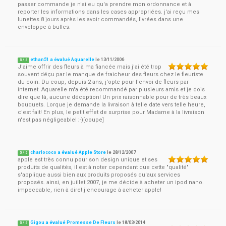
passer commande je n'ai eu qu'a prendre mon ordonnance et à
reporter les informations dans les cases appropriées. j'ai reçu mes
lunettes 8 jours après les avoir commandés, livrées dans une
enveloppe à bulles.
ethan51 a évalué Aquarelle
le
13/11/2006
5
/
5
J'aime offrir des fleurs à ma fiancée mais j'ai été trop
souvent déçu par le manque de fraicheur des fleurs chez le fleuriste
du coin. Du coup, depuis 2 ans, j'opte pour l'envoi de fleurs par
internet. Aquarelle m'a été recommandé par plusieurs amis et je dois
dire que là, aucune déception! Un prix raisonnable pour de très beaux
bouquets. Lorque je demande la livraison à telle date vers telle heure,
c'est fait! En plus, le petit effet de surprise pour Madame à la livraison
n'est pas négligeable! ;-)[coupe]
charlococo a évalué Apple Store
le
28/12/2007
5
/
5
apple est très connu pour son design unique et ses
produits de qualités, il est à noter cependant que cette "qualité"
s'applique aussi bien aux produits proposés qu'aux services
proposés. ainsi, en juillet 2007, je me décide à acheter un ipod nano.
impeccable, rien à dire! j'encourage à acheter apple!
Gigou a évalué Promesse De Fleurs
le
18/03/2014
5
/
5