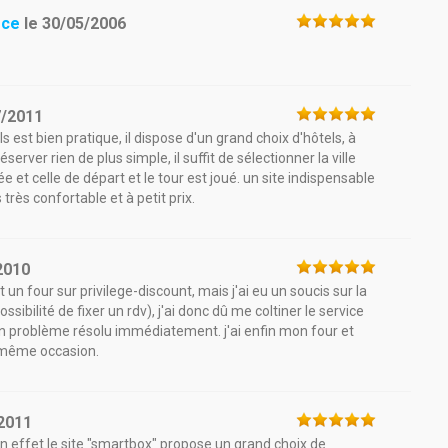
rce
le
30/05/2006
7/2011
s est bien pratique, il dispose d'un grand choix d'hôtels, à
server rien de plus simple, il suffit de sélectionner la ville
e et celle de départ et le tour est joué. un site indispensable
très confortable et à petit prix.
2010
 four sur privilege-discount, mais j'ai eu un soucis sur la
ibilité de fixer un rdv), j'ai donc dû me coltiner le service
 mon problème résolu immédiatement. j'ai enfin mon four et
la même occasion.
2011
en effet le site "smartbox" propose un grand choix de