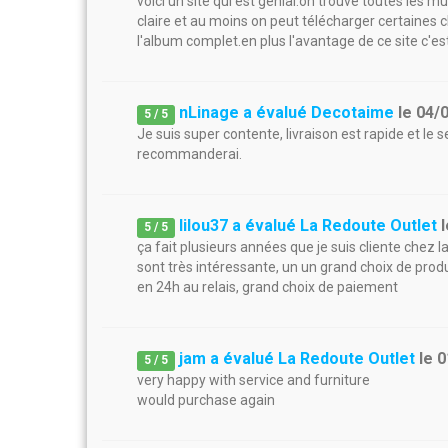
voici un site qui est génial.on trouve toutes les mu
claire et au moins on peut télécharger certaine
l'album complet.en plus l'avantage de ce site c'est
nLinage a évalué Decotaime
le
04/
5
/
5
Je suis super contente, livraison est rapide et le s
recommanderai.
lilou37 a évalué La Redoute Outlet
5
/
5
ça fait plusieurs années que je suis cliente chez
sont très intéressante, un un grand choix de produi
en 24h au relais, grand choix de paiement
jam a évalué La Redoute Outlet
le
0
5
/
5
very happy with service and furniture
would purchase again