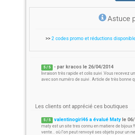
Astuce 
>>
2 codes promo et réductions disponibl
- par
kracos
le
26/04/2014
5
/ 5
livraison très rapide et colis suivi .Vous receve
avec son numéro de suivi . Article de très bonne 
Les clients ont apprécié ces boutiques
valentinogirl46 a évalué Maty
le
06
5
/
5
maty est un site tres connu en matiere de bijoux !!
vente... où l'on peut renvoyé ses objets pour un n