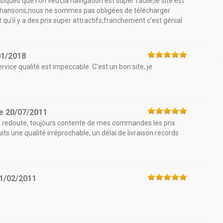
siques que l'on veut,la navigation est super facile,le site est
s chansons,nous ne sommes pas obligées de télécharger
 qu'il y a des prix super attractifs,franchement c'est génial
01/2018
ervice qualité est impeccable. C'est un bon site, je
le
20/07/2011
 la redoute, toujours contente de mes commandes les prix
ts une qualité irréprochable, un délai de livraison records
1/02/2011