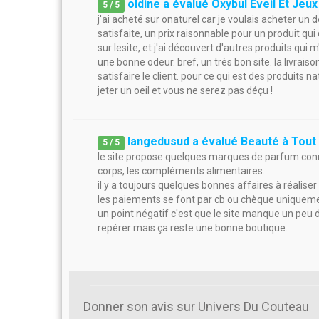
oldine a évalué Oxybul Eveil Et Jeux
5
/
5
j'ai acheté sur onaturel car je voulais acheter un d
satisfaite, un prix raisonnable pour un produit qui
sur lesite, et j'ai découvert d'autres produits qui 
une bonne odeur. bref, un très bon site. la livraison
satisfaire le client. pour ce qui est des produits nat
jeter un oeil et vous ne serez pas déçu !
langedusud a évalué Beauté à Tout 
5
/
5
le site propose quelques marques de parfum connu
corps, les compléments alimentaires...
il y a toujours quelques bonnes affaires à réalise
les paiements se font par cb ou chèque uniquem
un point négatif c'est que le site manque un peu d
repérer mais ça reste une bonne boutique.
Donner son avis sur Univers Du Couteau