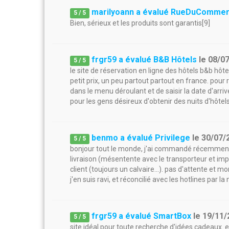
marilyoann a évalué RueDuComme
5
/
5
Bien, sérieux et les produits sont garantis[9]
frgr59 a évalué B&B Hôtels
le
08/0
5
/
5
le site de réservation en ligne des hôtels b&b hôtel
petit prix, un peu partout partout en france. pour ré
dans le menu déroulant et de saisir la date d'arrivé
pour les gens désireux d'obtenir des nuits d'hôtels 
benmo a évalué Privilege
le
30/07/
5
/
5
bonjour tout le monde, j'ai commandé récemment un
livraison (mésentente avec le transporteur et imposs
client (toujours un calvaire...). pas d'attente et
j'en suis ravi, et réconcilié avec les hotlines par 
frgr59 a évalué SmartBox
le
19/11/
5
/
5
site idéal pour toute recherche d'idées cadeaux. 