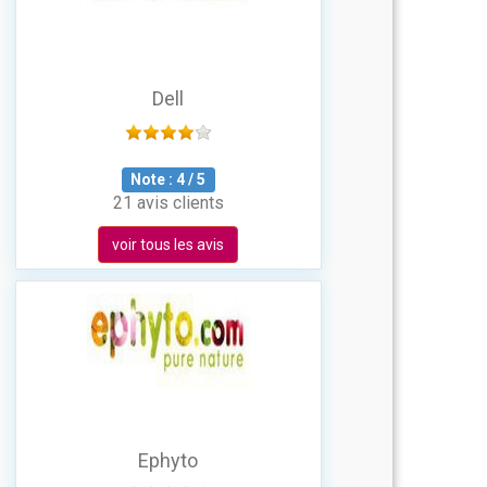
Dell
Note :
4
/
5
21 avis clients
voir tous les avis
Ephyto