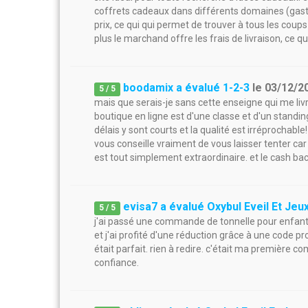
coffrets cadeaux dans différents domaines (gastron
prix, ce qui qui permet de trouver à tous les coups
plus le marchand offre les frais de livraison, ce q
boodamix a évalué 1-2-3
le
03/12/2
5
/
5
mais que serais-je sans cette enseigne qui me liv
boutique en ligne est d'une classe et d'un standing
délais y sont courts et la qualité est irréprochable
vous conseille vraiment de vous laisser tenter car 
est tout simplement extraordinaire. et le cash ba
evisa7 a évalué Oxybul Eveil Et Jeu
5
/
5
j'ai passé une commande de tonnelle pour enfants p
et j'ai profité d'une réduction grâce à une code p
était parfait. rien à redire. c'était ma première 
confiance.