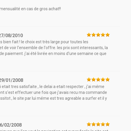
mensualité en cas de gros achat!!
27/08/2010
 bien fait ! le choix est très large pour toutes les
de voir l'ensemble de l'offre. les prix sont interessants, la
 paiement. j'ai été livrée en moins d'une semaine ce que
29/01/2008
 etait tres satisfaite , le delai a etait respecter , j'ai méme
ent s'est effectuer une fois que j'avais recu ma commande
tot , le site par lui méme est tres agreable a surfer et il y
6/02/2008