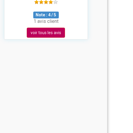
Note :
4
/
5
1 avis client
voir tous les avis