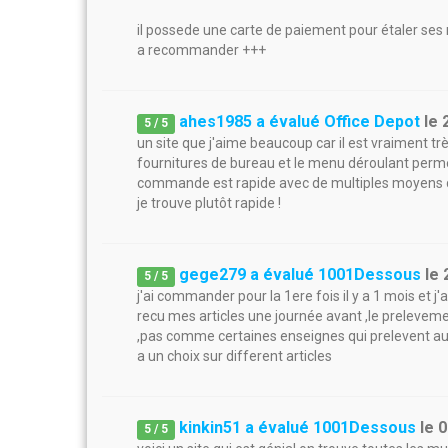
il possede une carte de paiement pour étaler ses 
a recommander +++
ahes1985 a évalué Office Depot
le
5
/
5
un site que j'aime beaucoup car il est vraiment très
fournitures de bureau et le menu déroulant permet 
commande est rapide avec de multiples moyens de
je trouve plutôt rapide !
gege279 a évalué 1001Dessous
le
5
/
5
j'ai commander pour la 1ere fois il y a 1 mois et j'ai
recu mes articles une journée avant ,le prelevem
,pas comme certaines enseignes qui prelevent aussi
a un choix sur different articles
kinkin51 a évalué 1001Dessous
le
0
5
/
5