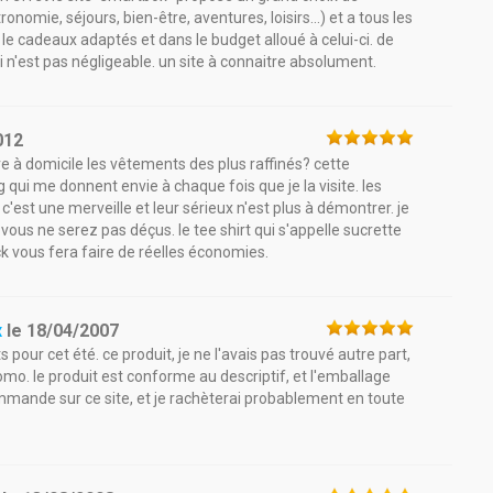
omie, séjours, bien-être, aventures, loisirs...) et a tous les
 le cadeaux adaptés et dans le budget alloué à celui-ci. de
ui n'est pas négligeable. un site à connaitre absolument.
012
re à domicile les vêtements des plus raffinés? cette
 qui me donnent envie à chaque fois que je la visite. les
! c'est une merveille et leur sérieux n'est plus à démontrer. je
vous ne serez pas déçus. le tee shirt qui s'appelle sucrette
ck vous fera faire de réelles économies.
x
le
18/04/2007
our cet été. ce produit, je ne l'avais pas trouvé autre part,
romo. le produit est conforme au descriptif, et l'emballage
commande sur ce site, et je rachèterai probablement en toute