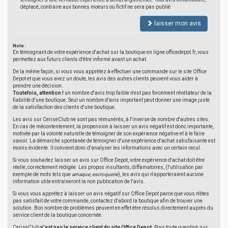
déplacé, contraire aux bonnes moeurs ou fictif ne sera pas publié
laisser mon avis
Note :
En témoignant de votre expérience d'achat sur la boutique en ligne officedepot.fr, vous
permettez aux futurs clients d'être informé avant un achat.
De la même façon, si vous vous apprêtez à effectuer une commande sur le site Office
Depot et que vous avez un doute, les avis des autres clients peuvent vous aider à
prendre une décision.
Toutefois, attention !
un nombre d'avis trop faible n'est pas forcément révélateur de la
fiabilité d'une boutique. Seul un nombre d'avis important peut donner une image juste
de la satisfaction des clients d'une boutique.
Les avis sur CeriseClub ne sont pas rémunérés, à l'inverse de nombre d'autres sites.
En cas de mécontentement, la propension à laisser un avis négatif est donc importante,
motivée par la volonté naturelle de témoigner de son expérience négative et à le faire
savoir. La démarche spontanée de témoigner d'une expérience d'achat satisfaisante est
moins évidente. Il convient donc d'analyser les informations avec un certain recul.
Si vous souhaitez laisser un avis sur Office Depot, votre expérience d'achat doit être
réelle, correctement rédigée. Les propos insultants, diffamatoires, (l'utilisation par
exemple de mots tels que
arnaque
,
escroquerie
), les avis qui n'apporteraient aucune
information utile entraîneront la non publication de l'avis.
Si vous vous apprêtez à laisser un avis négatif sur Office Depot parce que vous n'êtes
pas satisfait de votre commande, contactez d'abord la boutique afin de trouver une
solution. Bon nombre de problèmes peuvent en effet être résolus directement auprès du
service client de la boutique concernée.
CeriseClub
n'est pas le service client du site Office Depot
. Pour toute question sur