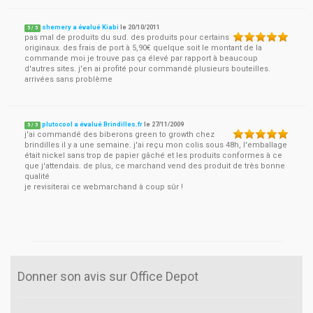
shemery a évalué Kiabi
le
20/10/2011
5
/
5
pas mal de produits du sud. des produits pour certains
originaux. des frais de port à 5,90€ quelque soit le montant de la
commande moi je trouve pas ça élevé par rapport à beaucoup
d'autres sites. j'en ai profité pour commandé plusieurs bouteilles.
arrivées sans problème
plutocool a évalué Brindilles.fr
le
27/11/2009
5
/
5
j'ai commandé des biberons green to growth chez
brindilles il y a une semaine. j'ai reçu mon colis sous 48h, l'emballage
était nickel sans trop de papier gâché et les produits conformes à ce
que j'attendais. de plus, ce marchand vend des produit de très bonne
qualité
je revisiterai ce webmarchand à coup sûr !
Donner son avis sur Office Depot