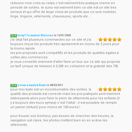
redonne mon colis au relais c'est vraiment tres pratique meme en
periode de soldes. le suivu est vraiment bien ce site est un site tres
serieux et qui offre de large choix de produits que ce sois mobilier,
linge, lingerie, vetements, chaussures, sports etc...
torky17 a évalué 3Suisses
le
10/01/2008
5
/
5
j'ai déjà fait plusieurs commandes sur ce site et j'ai
toujours reçus les produits trés rapidement en moins de 5 jours pour
la moins rapide.
les prix proposés sont compétitfs et les produits de qualités égales à
celles des commerces.
je vous conseille vivement d'aller faire un tour sur ce site qui propose
un tarif unique de livraison à 5,50€ en colissimo et la gratuité dés 75€.
zcrew a évalué Kiabi
le
08/03/2011
5
/
5
pour moi kiabi est un incontournable des soldes. la
qualité des produits est correcte mais les prix pratiqués sont vraiment
intéressants alors pour faire le plein de vêtements pour les enfants (il
y a toujours des trucs sympa) c'est l'idéal : il est possible de remplir
un panier (virtuel) pour moins de 100 euros !
pour trouver son bonheur, pas besoin de chercher des heures, la
navigation est claire, les photos mettent bien en en scène les
vêtements.