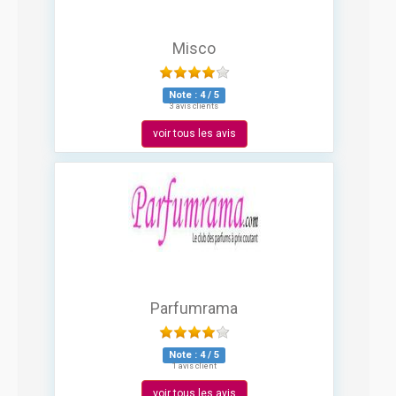
Misco
Note :
4
/
5
3 avis clients
voir tous les avis
Parfumrama
Note :
4
/
5
1 avis client
voir tous les avis