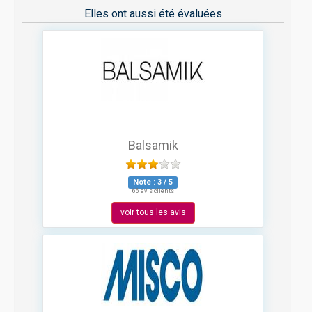
Elles ont aussi été évaluées
Balsamik
Note :
3
/
5
66 avis clients
voir tous les avis