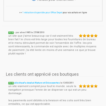
>>
1 réduction disponible pour Office Depot
pour vos achats en ligne
- par
ahes1985
le
27/08/2010
5
/ 5
un site que j'aime beaucoup car il est vraiment très
bien fait ! le choix est très large pour toutes les fournitures de bureau
et le menu déroulant permet de voir l'ensemble de l'offre. les prix
sont interessants, la commande est rapide avec de multiples moyens
de paiement. j'ai été livrée en moins d'une semaine ce que je trouve
plutôt rapide !
Les clients ont apprécié ces boutiques
aliochaaf a évalué Nature et Découvertes
le
13/03/2011
5
/
5
un site vraiment complet pour tout le monde. seule la
navigation provoque l'envie de se disperser ce qui est un peu
dommage.
les paiements sont débités à la livraison et les colis sont très bien
emballés, ce qui est appréciable.