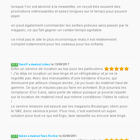
lorsque l'on est abonné à la newsletter, on reçoit très souvent des
promotions intéressantes et assez longues sur le temps pour pouvoir
payer.
on peut également commander les sorties prévues sans passer par le
magasin, ce qui fait gagner un certain temps agréable.
ce n'est pas le site le plus économique mais il est relativement
complet notamment pour les cadeaux pour les enfants.
YvesP a évalué Lokeo
le
13/09/2017
5
/
5
Enfin un service de location au top pour les particuliers
! J'ai déjà en location un lave-linge et un réfrigérateur et je ne le
regrette pas. Avec des mensualités d'une trentaine d'euros, qui
diminuent par ailleurs chaque année, j'ai pu louer du matériel haut de
gamme. Ce que je n'aurais pas pu faire en achetant. Et je pourrais les
remplacer d'ici 5 ans, sans perte de valeur puisque je pourrai repartir
sur la location de matériel neuf aux même conditions ! Faites le calcul
!
Le service livraison est assuré par les magasins Boulanger, idem pour
le SAV, donc sérieux à priori. Pour moi, c'est vraiment un super
solution pour tout ce qui est frigo, lave vaisselle ou encore lave-linge.
fabex a évalué Yves Rocher
le
02/04/2011
5
/
5