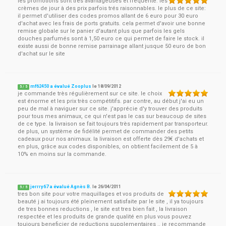
les promotions sont trés avantageuses et fréquente. les
crèmes de jour à des prix parfois trés raisonnables. le plus de ce site:
il permet d'utiliser des codes promos allant de 6 euro pour 30 euro
d'achat avec les frais de ports gratuits. cela permet d'avoir une bonne
remise globale sur le panier d'autant plus que parfois les gels
douches parfumés sont à 1,50 euro ce qui permet de faire le stock. il
existe aussi de bonne remise parrainage allant jusque 50 euro de bon
d'achat sur le site
mf62450 a évalué Zooplus
le
18/09/2012
5
/
5
je commande très régulièrement sur ce site. le choix
est énorme et les prix très compétitifs. par contre, au début j'ai eu un
peu de mal à naviguer sur ce site. j'apprécie d'y trouver des produits
pour tous mes animaux, ce qui n'est pas le cas sur beaucoup de sites
de ce type. la livraison se fait toujours très rapidement par transporteur.
de plus, un système de fidélité permet de commander des petits
cadeaux pour nos animaux. la livraison est offerte dès 29€ d'achats et
en plus, grâce aux codes disponibles, on obtient facilement de 5 à
10% en moins sur la commande.
jerrry67 a évalué Agnès B.
le
26/04/2011
5
/
5
tres bon site pour votre maquillages et vos produits de
beauté j ai toujours été pleinement satisfaite par le site , il ya toujours
de tres bonnes reductions , le site est tres bien fait , la livraison
respectée et les produits de grande qualité en plus vous pouvez
toujours beneficier de reductions supplementaires .. je recommande