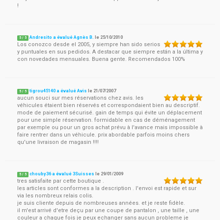
!
Andresito a évalué Agnès B.
le
25/10/2010
5
/
5
Los conozco desde el 2005, y siempre han sido serios
y puntuales en sus pedidos. A destacar que siempre están a la última y
con novedades mensuales. Buena gente. Recomendados 100%
tigrou45140 a évalué Avis
le
21/07/2007
5
/
5
aucun souci sur mes réservations chez avis. les
véhicules étaient bien réservés et correspondaient bien au descriptif.
mode de paiement sécurisé. gain de temps qui évite un déplacement
pour une simple réservation. formidable en cas de déménagement
par exemple ou pour un gros achat prévu à l'avance mais impossible à
faire rentrer dans un véhicule. prix abordable parfois moins chers
qu'une livraison de magasin !!!!
chouby36 a évalué 3Suisses
le
29/01/2009
5
/
5
tres satisfaite par cette boutique .
les articles sont conformes a la description . l'envoi est rapide et sur
via les nombreux relais colis.
je suis cliente depuis de nombreuses années. et je reste fidèle.
il m'est arrivé d'etre deçu par une coupe de pantalon , une taille , une
couleur a chaque fois je peux echanger sans aucun probleme je