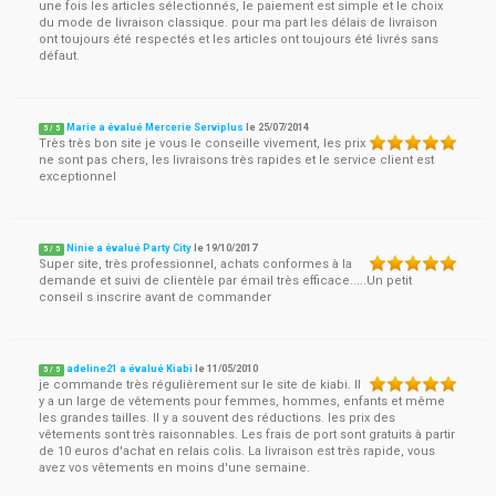
une fois les articles sélectionnés, le paiement est simple et le choix
du mode de livraison classique. pour ma part les délais de livraison
ont toujours été respectés et les articles ont toujours été livrés sans
défaut.
Marie a évalué Mercerie Serviplus
le
25/07/2014
5
/
5
Très très bon site je vous le conseille vivement, les prix
ne sont pas chers, les livraisons très rapides et le service client est
exceptionnel
Ninie a évalué Party City
le
19/10/2017
5
/
5
Super site, très professionnel, achats conformes à la
demande et suivi de clientèle par émail très efficace.....Un petit
conseil s inscrire avant de commander
adeline21 a évalué Kiabi
le
11/05/2010
5
/
5
je commande très régulièrement sur le site de kiabi. Il
y a un large de vêtements pour femmes, hommes, enfants et même
les grandes tailles. Il y a souvent des réductions. les prix des
vêtements sont très raisonnables. Les frais de port sont gratuits à partir
de 10 euros d'achat en relais colis. La livraison est très rapide, vous
avez vos vêtements en moins d'une semaine.