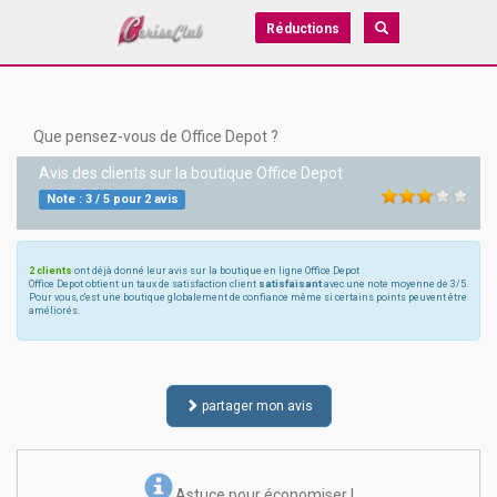
Réductions
Que pensez-vous de Office Depot ?
Avis des clients sur la boutique
Office Depot
Note :
3
/
5
pour
2
avis
2 clients
ont déjà donné leur avis sur la boutique en ligne Office Depot
Office Depot obtient un taux de satisfaction client
satisfaisant
avec une note moyenne de 3/5.
Pour vous, c'est une boutique globalement de confiance même si certains points peuvent être
améliorés.
partager mon avis
Astuce pour économiser !