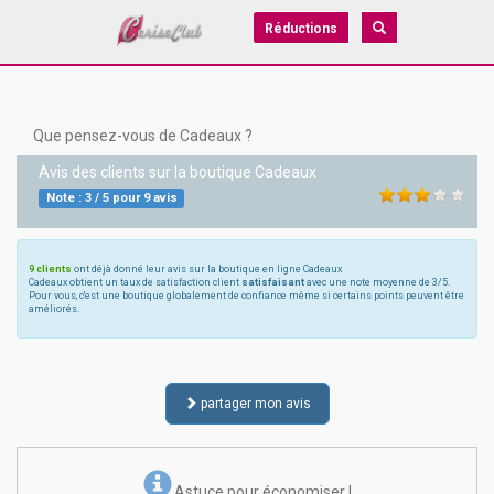
Réductions
Que pensez-vous de Cadeaux ?
Avis des clients sur la boutique
Cadeaux
Note :
3
/
5
pour
9
avis
9 clients
ont déjà donné leur avis sur la boutique en ligne Cadeaux
Cadeaux obtient un taux de satisfaction client
satisfaisant
avec une note moyenne de 3/5.
Pour vous, c'est une boutique globalement de confiance même si certains points peuvent être
améliorés.
partager mon avis
Astuce pour économiser !