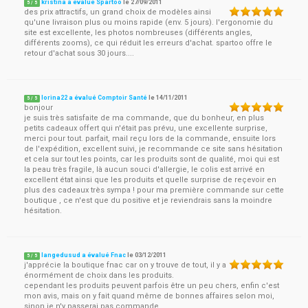
kristina a évalué Spartoo
le
27/09/2011
5
/
5
des prix attractifs, un grand choix de modèles ainsi
qu'une livraison plus ou moins rapide (env. 5 jours). l'ergonomie du
site est excellente, les photos nombreuses (différents angles,
différents zooms), ce qui réduit les erreurs d'achat. spartoo offre le
retour d'achat sous 30 jours....
lorina22 a évalué Comptoir Santé
le
14/11/2011
5
/
5
bonjour
je suis très satisfaite de ma commande, que du bonheur, en plus
petits cadeaux offert qui n'était pas prévu, une excellente surprise,
merci pour tout. parfait, mail reçu lors de la commande, ensuite lors
de l'expédition, excellent suivi, je recommande ce site sans hésitation
et cela sur tout les points, car les produits sont de qualité, moi qui est
la peau très fragile, là aucun souci d'allergie, le colis est arrivé en
excellent état ainsi que les produits et quelle surprise de reçevoir en
plus des cadeaux très sympa ! pour ma première commande sur cette
boutique , ce n'est que du positive et je reviendrais sans la moindre
hésitation.
langedusud a évalué Fnac
le
03/12/2011
5
/
5
j'apprécie la boutique fnac car on y trouve de tout, il y a
énormément de choix dans les produits.
cependant les produits peuvent parfois être un peu chers, enfin c'est
mon avis, mais on y fait quand même de bonnes affaires selon moi,
sinon je n'y passerai pas commande.