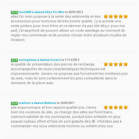
lune5644 a évalué Atlas For Men
le
05/01/2012
5
/
5
atlas for men propose à la vente des vetements et des
accessoires pour hommes de très bonne qualité. j'y ai acheté une
veste polaire pour mon frère et ce-dernier n'a pas été déçu. pour ma
part, j'ai apprécié de pouvoir utliser un code avantage au moment de
régler ma commande et de pouvoir choisir entre plusieurs modes de
livraison.
surlegateau a évalué Oscaro
le
11/12/2012
5
/
5
la qualité de présentation des pièces de rechange
accompagnées de leurs caractéristiques techniques est
impressionnante. oscaro ne propose pas forcément les meilleurs prix
du web, mais ils sont certainement les plus compétents dans le
domaine de la pièce auto.
malhom a évalué Malhom
le
25/02/2011
5
/
5
site ergonomique et bon rapport qualité/prix. j'aime
bien les couleurs du site, ça change des sites sur fond blanc.
vraiment satisfait de ma commande. produit bien emballé en plus
paquet cadeau offert et frais de port gratuits dès 0€. n'hésitez pas à
commander vos sous vetements homme ou enfant chez eux.