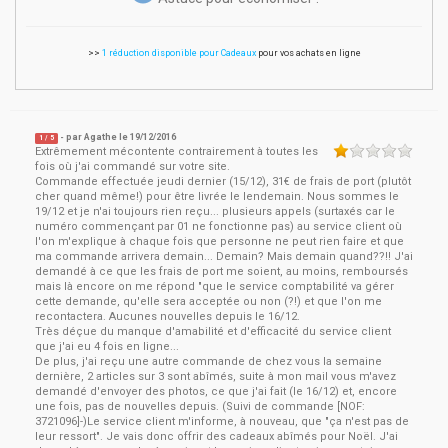
>>
1 réduction disponible pour Cadeaux
pour vos achats en ligne
- par
Agathe
le
19/12/2016
1
/ 5
Extrêmement mécontente contrairement à toutes les
fois où j'ai commandé sur votre site.
Commande effectuée jeudi dernier (15/12), 31€ de frais de port (plutôt
cher quand même!) pour être livrée le lendemain. Nous sommes le
19/12 et je n'ai toujours rien reçu... plusieurs appels (surtaxés car le
numéro commençant par 01 ne fonctionne pas) au service client où
l'on m'explique à chaque fois que personne ne peut rien faire et que
ma commande arrivera demain... Demain? Mais demain quand??!! J'ai
demandé à ce que les frais de port me soient, au moins, remboursés
mais là encore on me répond "que le service comptabilité va gérer
cette demande, qu'elle sera acceptée ou non (?!) et que l'on me
recontactera. Aucunes nouvelles depuis le 16/12.
Très déçue du manque d'amabilité et d'efficacité du service client
que j'ai eu 4 fois en ligne...
De plus, j'ai reçu une autre commande de chez vous la semaine
dernière, 2 articles sur 3 sont abîmés, suite à mon mail vous m'avez
demandé d'envoyer des photos, ce que j'ai fait (le 16/12) et, encore
une fois, pas de nouvelles depuis. (Suivi de commande [NOF:
3721096]-⁩)Le service client m'informe, à nouveau, que "ça n'est pas de
leur ressort". Je vais donc offrir des cadeaux abîmés pour Noël. J'ai