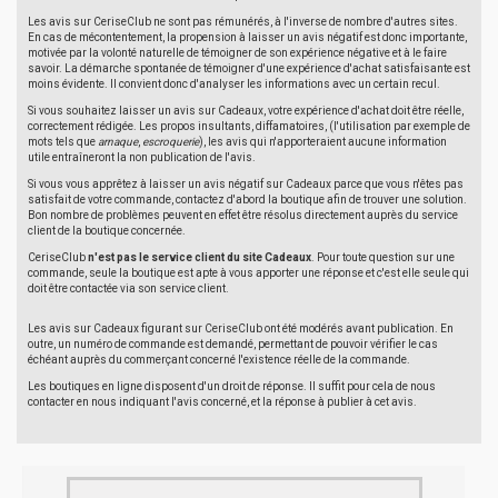
Les avis sur CeriseClub ne sont pas rémunérés, à l'inverse de nombre d'autres sites.
En cas de mécontentement, la propension à laisser un avis négatif est donc importante,
motivée par la volonté naturelle de témoigner de son expérience négative et à le faire
savoir. La démarche spontanée de témoigner d'une expérience d'achat satisfaisante est
moins évidente. Il convient donc d'analyser les informations avec un certain recul.
Si vous souhaitez laisser un avis sur Cadeaux, votre expérience d'achat doit être réelle,
correctement rédigée. Les propos insultants, diffamatoires, (l'utilisation par exemple de
mots tels que
arnaque
,
escroquerie
), les avis qui n'apporteraient aucune information
utile entraîneront la non publication de l'avis.
Si vous vous apprêtez à laisser un avis négatif sur Cadeaux parce que vous n'êtes pas
satisfait de votre commande, contactez d'abord la boutique afin de trouver une solution.
Bon nombre de problèmes peuvent en effet être résolus directement auprès du service
client de la boutique concernée.
CeriseClub
n'est pas le service client du site Cadeaux
. Pour toute question sur une
commande, seule la boutique est apte à vous apporter une réponse et c'est elle seule qui
doit être contactée via son service client.
Les avis sur Cadeaux figurant sur CeriseClub ont été modérés avant publication. En
outre, un numéro de commande est demandé, permettant de pouvoir vérifier le cas
échéant auprès du commerçant concerné l'existence réelle de la commande.
Les boutiques en ligne disposent d'un droit de réponse. Il suffit pour cela de nous
contacter en nous indiquant l'avis concerné, et la réponse à publier à cet avis.