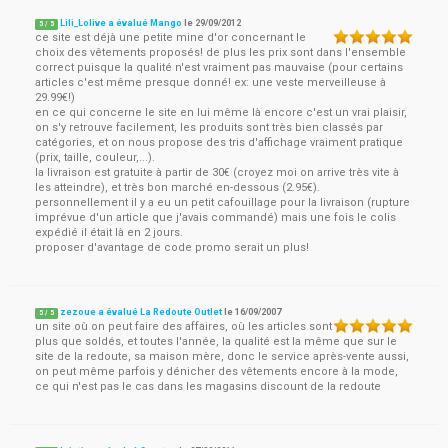
Lili_Lolive a évalué Mango
le
29/09/2012
5
/
5
ce site est déjà une petite mine d'or concernant le
choix des vêtements proposés! de plus les prix sont dans l'ensemble
correct puisque la qualité n'est vraiment pas mauvaise (pour certains
articles c'est même presque donné! ex: une veste merveilleuse à
29.99€!)
en ce qui concerne le site en lui même là encore c'est un vrai plaisir,
on s'y retrouve facilement, les produits sont très bien classés par
catégories, et on nous propose des tris d'affichage vraiment pratique
(prix, taille, couleur,...).
la livraison est gratuite à partir de 30€ (croyez moi on arrive très vite à
les atteindre), et très bon marché en-dessous (2.95€).
personnellement il y a eu un petit cafouillage pour la livraison (rupture
imprévue d'un article que j'avais commandé) mais une fois le colis
expédié il était là en 2 jours.
proposer d'avantage de code promo serait un plus!
zezoue a évalué La Redoute Outlet
le
16/09/2007
5
/
5
un site où on peut faire des affaires, où les articles sont
plus que soldés, et toutes l'année, la qualité est la même que sur le
site de la redoute, sa maison mère, donc le service après-vente aussi,
on peut même parfois y dénicher des vêtements encore à la mode,
ce qui n'est pas le cas dans les magasins discount de la redoute