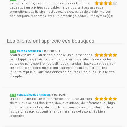
Un site très clair, avec beaucoup de choix et d'idées
cadeaux à un prix très abordable. Il n'y a pourtant pas assez de
promotions... La livraison est assez rapide, et les délais de livraison
sont toujours respectés, avec un emballage cadeau très sympa.[8][8]
Les clients ont apprécié ces boutiques
frgr59 a évalué Pmu
le
11/10/2011
5
/
5
pmu.fr est site qui au départ proposé uniquement des
paris hippiques, mais depuis quelque temps le site propose toutes
sortes de paris sportifs (football, rugby, handball, basket...) et des jeux
de poker. c'est donc un site qui s'adresse maintenant à tous les
joueurs et plus qu'aux passionnés de courses hippiques. un site très
complet.
cena62 a évalué Amazon
le
30/11/2011
5
/
5
un des meilleurs site e-commerce, on trouve vraiment
de tout que ça soit des livres, des jeux vidéos , de informatique , high
tech... à prix pas chère du tout ! la livraison et souvent gratuite et très
rapide chez eux, souvent le lendemain. les colis sont très bien
protégés.