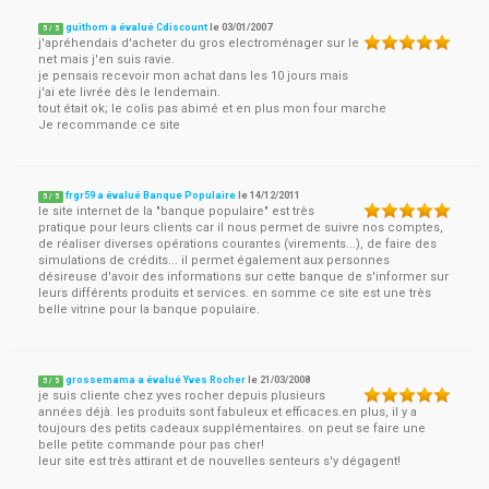
guithom a évalué Cdiscount
le
03/01/2007
5
/
5
j'apréhendais d'acheter du gros electroménager sur le
net mais j'en suis ravie.
je pensais recevoir mon achat dans les 10 jours mais
j'ai ete livrée dès le lendemain.
tout était ok; le colis pas abimé et en plus mon four marche
Je recommande ce site
frgr59 a évalué Banque Populaire
le
14/12/2011
5
/
5
le site internet de la "banque populaire" est très
pratique pour leurs clients car il nous permet de suivre nos comptes,
de réaliser diverses opérations courantes (virements...), de faire des
simulations de crédits... il permet également aux personnes
désireuse d'avoir des informations sur cette banque de s'informer sur
leurs différents produits et services. en somme ce site est une très
belle vitrine pour la banque populaire.
grossemama a évalué Yves Rocher
le
21/03/2008
5
/
5
je suis cliente chez yves rocher depuis plusieurs
années déjà. les produits sont fabuleux et efficaces.en plus, il y a
toujours des petits cadeaux supplémentaires. on peut se faire une
belle petite commande pour pas cher!
leur site est très attirant et de nouvelles senteurs s'y dégagent!