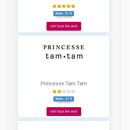
Note :
5
/
5
2 avis clients
voir tous les avis
Princesse Tam.Tam
Note :
2
/
5
1 avis client
voir tous les avis