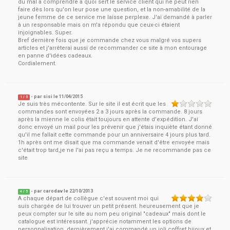
du mal à comprendre à quoi sert le service client qui ne peut rien
faire dès lors qu'on leur pose une question, et la non-amabilité de la
jeune femme de ce service me laisse perplexe. J'ai demandé à parler
à un responsable mais on m'a répondu que ceux-ci étaient
injoignables. Super.
Bref dernière fois que je commande chez vous malgré vos supers
articles et j'arrêterai aussi de recommander ce site à mon entourage
en panne d'idées cadeaux.
Cordialement.
- par
sisi
le
11/04/2015
1
/ 5
Je suis très mécontente. Sur le site il est écrit que les
commandes sont envoyées 2 a 3 jours après la commande. 8 jours
après la mienne le colis était toujours en attente d'expédition. J'ai
donc envoyé un mail pour les prévenir que j'étais inquiète étant donné
qu'il me fallait cette commande pour un anniversaire 4 jours plus tard.
1h après ont me disait que ma commande venait d'être envoyée mais
c'était trop tard,je ne l'ai pas reçu a temps. Je ne recommande pas ce
site
- par
carodav
le
22/10/2013
4
/ 5
A chaque départ de collègue c'est souvent moi qui
suis chargée de lui trouver un petit présent. heureusement que je
peux compter sur le site au nom peu original "cadeaux" mais dont le
catalogue est intéressant. j'apprécie notamment les options de
personnalisation. dernièrement j'ai commandé un joli coffret bijoux et