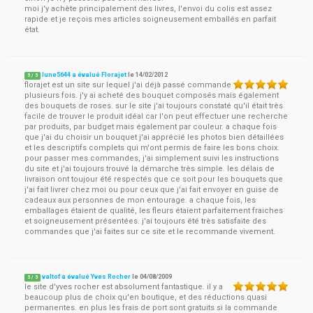
moi j'y achète principalement des livres, l'envoi du colis est assez
rapide et je reçois mes articles soigneusement emballés en parfait
état.
lune5644 a évalué Florajet
le
14/02/2012
5
/
5
florajet est un site sur lequel j'ai déjà passé commande
plusieurs fois. j'y ai acheté des bouquet composés mais également
des bouquets de roses. sur le site j'ai toujours constaté qu'il était très
facile de trouver le produit idéal car l'on peut effectuer une recherche
par produits, par budget mais également par couleur. a chaque fois
que j'ai du choisir un bouquet j'ai apprécié les photos bien détaillées
et les descriptifs complets qui m'ont permis de faire les bons choix.
pour passer mes commandes, j'ai simplement suivi les instructions
du site et j'ai toujours trouvé la démarche très simple. les délais de
livraison ont toujour été respectés que ce soit pour les bouquets que
j'ai fait livrer chez moi ou pour ceux que j'ai fait envoyer en guise de
cadeaux aux personnes de mon entourage. a chaque fois, les
emballages étaient de qualité, les fleurs étaient parfaitement fraiches
et soigneusement présentées. j'ai toujours été très satisfaite des
commandes que j'ai faites sur ce site et le recommande vivement.
valtof a évalué Yves Rocher
le
04/08/2009
5
/
5
le site d'yves rocher est absolument fantastique. il y a
beaucoup plus de choix qu'en boutique, et des réductions quasi
permanentes. en plus les frais de port sont gratuits si la commande