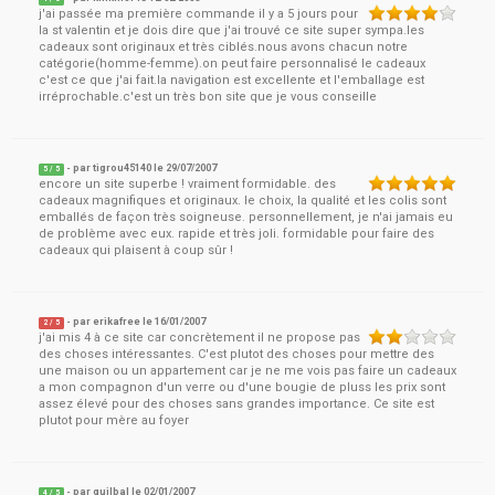
j'ai passée ma première commande il y a 5 jours pour
la st valentin et je dois dire que j'ai trouvé ce site super sympa.les
cadeaux sont originaux et très ciblés.nous avons chacun notre
catégorie(homme-femme).on peut faire personnalisé le cadeaux
c'est ce que j'ai fait.la navigation est excellente et l'emballage est
irréprochable.c'est un très bon site que je vous conseille
- par
tigrou45140
le
29/07/2007
5
/ 5
encore un site superbe ! vraiment formidable. des
cadeaux magnifiques et originaux. le choix, la qualité et les colis sont
emballés de façon très soigneuse. personnellement, je n'ai jamais eu
de problème avec eux. rapide et très joli. formidable pour faire des
cadeaux qui plaisent à coup sûr !
- par
erikafree
le
16/01/2007
2
/ 5
j'ai mis 4 à ce site car concrètement il ne propose pas
des choses intéressantes. C'est plutot des choses pour mettre des
une maison ou un appartement car je ne me vois pas faire un cadeaux
a mon compagnon d'un verre ou d'une bougie de pluss les prix sont
assez élevé pour des choses sans grandes importance. Ce site est
plutot pour mère au foyer
- par
guilbal
le
02/01/2007
4
/ 5