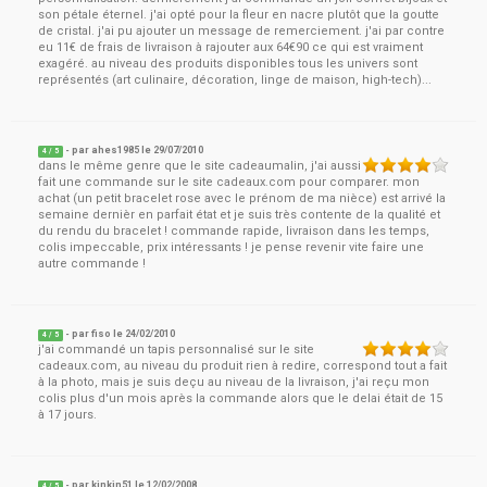
son pétale éternel. j'ai opté pour la fleur en nacre plutôt que la goutte
de cristal. j'ai pu ajouter un message de remerciement. j'ai par contre
eu 11€ de frais de livraison à rajouter aux 64€90 ce qui est vraiment
exagéré. au niveau des produits disponibles tous les univers sont
représentés (art culinaire, décoration, linge de maison, high-tech)...
- par
ahes1985
le
29/07/2010
4
/ 5
dans le même genre que le site cadeaumalin, j'ai aussi
fait une commande sur le site cadeaux.com pour comparer. mon
achat (un petit bracelet rose avec le prénom de ma nièce) est arrivé la
semaine dernièr en parfait état et je suis très contente de la qualité et
du rendu du bracelet ! commande rapide, livraison dans les temps,
colis impeccable, prix intéressants ! je pense revenir vite faire une
autre commande !
- par
fiso
le
24/02/2010
4
/ 5
j'ai commandé un tapis personnalisé sur le site
cadeaux.com, au niveau du produit rien à redire, correspond tout a fait
à la photo, mais je suis deçu au niveau de la livraison, j'ai reçu mon
colis plus d'un mois après la commande alors que le delai était de 15
à 17 jours.
- par
kinkin51
le
12/02/2008
4
/ 5