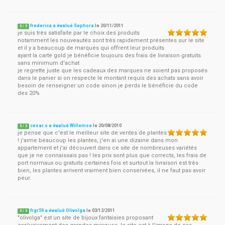
frederica a évalué Sephora
le
20/11/2011
5
/
5
je suis très satisfaite par le choix des produits
notamment les nouveautés sont très rapidement présentes sur le site
et il y a beaucoup de marques qui offrent leur produits
ayant la carte gold je bénéficie toujours des frais de livraison gratuits
sans minimum d'achat
je regrette juste que les cadeaux des marques ne soient pas proposés
dans le panier si on respecte le montant requis des achats sans avoir
besoin de renseigner un code sinon je perds le bénéficie du code
des 20%
cesar.s a évalué Willemse
le
20/08/2010
5
/
5
je pense que c'est le meilleur site de ventes de plantes
! j'aime beaucoup les plantes, j'en ai une dizaine dans mon
appartement et j'ai découvert dans ce site de nombreuses variétés
que je ne connaissais pas ! les prix sont plus que corrects, les frais de
port normaux ou gratuits certaines fois et surtout la livraison est très
bien, les plantes arrivent vraiment bien conservées, il ne faut pas avoir
peur.
frgr59 a évalué Olivolga
le
03/12/2011
5
/
5
"olivolga" est un site de bijoux fantaisies proposant