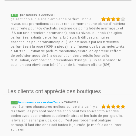
- par
carodav
le
30/08/2011
4
/ 5
ça sent bon sur le site d'ambiance parfum...bon au
niveau des promotions/cadeaux (en ce moment une plante d'intérieur
est offerte pour 40€ d'achats, système de points fidélité avantageux et
-5% sur une première commande), bon au niveau du choix (bougies
parfumées, extraits de parfums, brûleurs & diffuseurs, huiles
essentielles pour aromathérapie...). on est séduit par les tartelettes
parfumées à la rose (1€99 la pièce), le diffuseur goa bergamote/tonka
à 14€99 ou l'extrait de parfum mandarine/cèdre. on apprécie l'effort
de précision accordé à la description des produits (conseils
d'utilisation, composition, précautions d'usage...). un seul bémol: le
seuil un peu élevé pour bénéficier de la livraison offerte (89€)
Les clients ont apprécié ces boutiques
licornemousse a évalué Yoox
le
29/07/2012
5
/
5
j'achète mes chaussures melissa sur ce site car il y a
du choix, les prix sont modérés et on peut très souvent trouver des
codes avec des remises suppléméntaires et les frais de port gratuits.
la livraison se fait par ups, ce qui n'est pas forcément pratique
parcequ'il faut être chez soit toutes la journée. je me fais donc livrer
au travail.