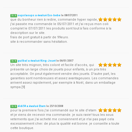
oupslaoups a évalué Eco-bebe
le
08/07/2011
5
/
5
que du bonheur rien à redire, commande hyper rapide,
j'ai passée ma commande le 05/07/2011 et j'ai reçus mon coli
complet le 07/07/2011 les produits sont tout à fais conforme à la
description sur le site.
frais de port gratuit à partir de 99euro.
site à recommander sans hésitation.
guilbal a évalué King-Jouet
le
06/01/2007
5
/
5
Un site très mignon, très coloré et facile d'accès, qui
présente un large choix de jouets pour enfants, à un prix très
acceptable. On peut également vendre des jouets. D'autre part, les
garanties sont nombreuses et assez avantageuses. Les commandes
arrivent assez rapidement, par exemple à Noël, dans un emballage
sympa.[9]
didi54 a évalué Etam
le
25/10/2008
5
/
5
pour la premiere fois j'ai commandé sur le site d'etam
et je viens de recevoir ma commande. je suis ravie! tous les sous
vetements que j'ai acheté me conviennent et je n'ai pas payé cela
excessivement cher. de plus la qualité est bonne. je conseille a toute
cette boutique.