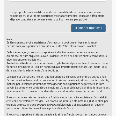
Les propos laissés sont de la seule responsabilité de leurs auteurs et doivent
témoigner d'une véritable expérience d'achat argumentée. Tout avis diffamatoire,
déplacé, contraire aux bonnes moeurs ou fictif ne sera pas publié
laisser mon avis
Note :
En témoignant de votre expérience d'achat sur la boutique en ligne ambiance-
parfum.com, vous permettez aux futurs clients d'être informé avant un achat.
De la même façon, si vous vous apprêtez à effectuer une commande sur le site
Ambiance-parfum et que vous avez un doute, les avis des autres clients peuvent vous
aider à prendre une décision.
Toutefois, attention !
un nombre d'avis trop faible n'est pas forcément révélateur de la
fiabilité d'une boutique. Seul un nombre d'avis important peut donner une image juste
de la satisfaction des clients d'une boutique.
Les avis sur CeriseClub ne sont pas rémunérés, à l'inverse de nombre d'autres sites.
En cas de mécontentement, la propension à laisser un avis négatif est donc importante,
motivée par la volonté naturelle de témoigner de son expérience négative et à le faire
savoir. La démarche spontanée de témoigner d'une expérience d'achat satisfaisante est
moins évidente. Il convient donc d'analyser les informations avec un certain recul.
Si vous souhaitez laisser un avis sur Ambiance-parfum, votre expérience d'achat doit
être réelle, correctement rédigée. Les propos insultants, diffamatoires, (l'utilisation par
exemple de mots tels que
arnaque
,
escroquerie
), les avis qui n'apporteraient aucune
information utile entraîneront la non publication de l'avis.
Si vous vous apprêtez à laisser un avis négatif sur Ambiance-parfum parce que vous