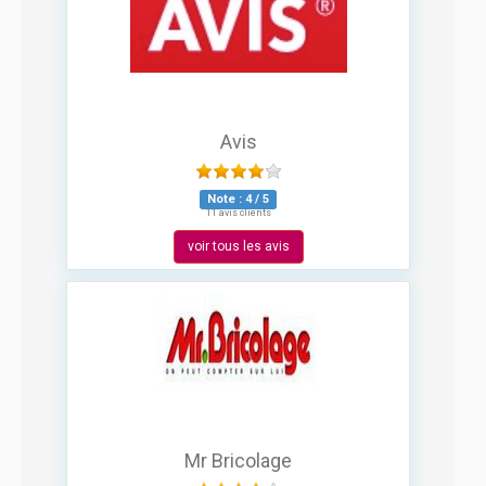
Avis
Note :
4
/
5
11 avis clients
voir tous les avis
Mr Bricolage