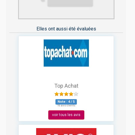
Elles ont aussi été évaluées
Top Achat
Note :
4
/
5
16 avis clients
voir tous les avis