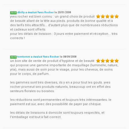
dbilly a évalué Yves Rocher
le
20/01/2008
5
/
5
yves rocher est bien connu : un grand choix de produit
de beauté allant de la tête aux pieds. produits de bonne qualité et à
des tarifs très attractifs... d'autant plus que de nombreuses réductions
et cadeaux sont offerts.
pour les délais de livraison : 3 jours entre paiement et réception... très
corrects !
tomtomm a évalué Yves Rocher
le
08/09/2008
5
/
5
un bon site de vente de produit d'hygiène et de beauté
qui propose une gamme importante de maquillage (luminelle, nature,
yria), mais aussi de soin pour le visage, pour les cheveux, de soins
pour le corps, de parfum.
les gammes sont trés diverses, ils y en a pour tout les gouts. yves
rocher promeut ses produits naturels, beaucoup ont en effet des
senteurs florales ou boisées.
les réductions sont permanentes et toujours très intéressantes. le
paiement est sur, avec des possibilité de payer par chèque.
les délais de livraisons à domicile sont toujours respectés, et
l'emballage est tout à fait correct.