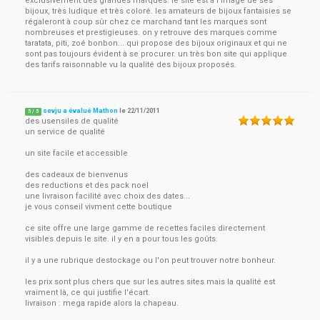
exclusivement des grandes marques. le site est à l'image de ses
bijoux, très ludique et très coloré. les amateurs de bijoux fantaisies se
régaleront à coup sûr chez ce marchand tant les marques sont
nombreuses et prestigieuses. on y retrouve des marques comme
taratata, piti, zoé bonbon... qui propose des bijoux originaux et qui ne
sont pas toujours évident à se procurer. un très bon site qui applique
des tarifs raisonnable vu la qualité des bijoux proposés.
sevju a évalué Mathon
le
22/11/2011
5
/
5
des usensiles de qualité
un service de qualité
un site facile et accessible
des cadeaux de bienvenus
des reductions et des pack noel
une livraison facilité avec choix des dates...
je vous conseil vivment cette boutique
ce site offre une large gamme de recettes faciles directement
visibles depuis le site. il y en a pour tous les goûts.
il y a une rubrique destockage ou l'on peut trouver notre bonheur.
les prix sont plus chers que sur les autres sites mais la qualité est
vraiment là, ce qui justifie l'écart.
livraison : mega rapide alors la chapeau.