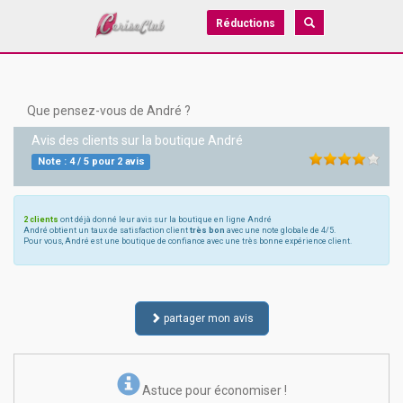
Réductions
Que pensez-vous de André ?
Avis des clients sur la boutique
André
Note :
4
/
5
pour
2
avis
2 clients
ont déjà donné leur avis sur la boutique en ligne André
André obtient un taux de satisfaction client
très bon
avec une note globale de 4/5.
Pour vous, André est une boutique de confiance avec une très bonne expérience client.
partager mon avis
Astuce pour économiser !