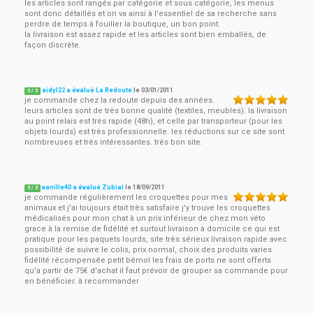
les articles sont rangés par catégorie et sous catégorie, les menus
sont donc détaillés et on va ainsi à l'essentiel de sa recherche sans
perdre de temps à fouiller la boutique, un bon point.
la livraison est assez rapide et les articles sont bien emballés, de
façon discrète.
aidyl22 a évalué La Redoute
le
03/01/2011
5
/
5
je commande chez la redoute depuis des années.
leurs articles sont de très bonne qualité (textiles, meubles). la livraison
au point relais est très rapide (48h), et celle par transporteur (pour les
objets lourds) est très professionnelle. les réductions sur ce site sont
nombreuses et très intéressantes. très bon site.
vanille40 a évalué Zubial
le
18/09/2011
5
/
5
je commande régulièrement les croquettes pour mes
animaux et j'ai toujours était très satisfaire j'y trouve les croquettes
médicalisés pour mon chat à un prix inférieur de chez mon véto
grace à la remise de fidélité et surtout livraison à domicile ce qui est
pratique pour les paquets lourds, site très sérieux livraison rapide avec
possibilité de suivre le colis, prix normal, choix des produits varies
fidélité récompensée petit bémol les frais de ports ne sont offerts
qu'a partir de 75€ d'achat il faut prévoir de grouper sa commande pour
en bénéficier. à recommander