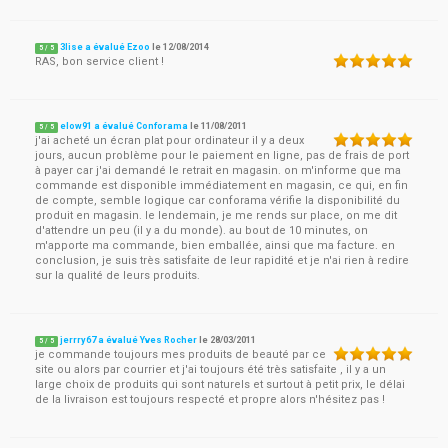
3lise a évalué Ezoo
le
12/08/2014
5
/
5
RAS, bon service client !
elow91 a évalué Conforama
le
11/08/2011
5
/
5
j'ai acheté un écran plat pour ordinateur il y a deux
jours, aucun problème pour le paiement en ligne, pas de frais de port
à payer car j'ai demandé le retrait en magasin. on m'informe que ma
commande est disponible immédiatement en magasin, ce qui, en fin
de compte, semble logique car conforama vérifie la disponibilité du
produit en magasin. le lendemain, je me rends sur place, on me dit
d'attendre un peu (il y a du monde). au bout de 10 minutes, on
m'apporte ma commande, bien emballée, ainsi que ma facture. en
conclusion, je suis très satisfaite de leur rapidité et je n'ai rien à redire
sur la qualité de leurs produits.
jerrry67 a évalué Yves Rocher
le
28/03/2011
5
/
5
je commande toujours mes produits de beauté par ce
site ou alors par courrier et j'ai toujours été très satisfaite , il y a un
large choix de produits qui sont naturels et surtout à petit prix, le délai
de la livraison est toujours respecté et propre alors n'hésitez pas !