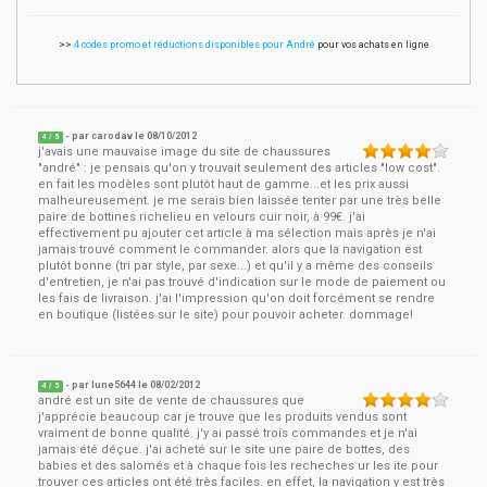
>>
4 codes promo et réductions disponibles pour André
pour vos achats en ligne
- par
carodav
le
08/10/2012
4
/ 5
j'avais une mauvaise image du site de chaussures
"andré" : je pensais qu'on y trouvait seulement des articles "low cost".
en fait les modèles sont plutôt haut de gamme...et les prix aussi
malheureusement. je me serais bien laissée tenter par une très belle
paire de bottines richelieu en velours cuir noir, à 99€. j'ai
effectivement pu ajouter cet article à ma sélection mais après je n'ai
jamais trouvé comment le commander. alors que la navigation est
plutôt bonne (tri par style, par sexe...) et qu'il y a même des conseils
d'entretien, je n'ai pas trouvé d'indication sur le mode de paiement ou
les fais de livraison. j'ai l'impression qu'on doit forcément se rendre
en boutique (listées sur le site) pour pouvoir acheter. dommage!
- par
lune5644
le
08/02/2012
4
/ 5
andré est un site de vente de chaussures que
j'apprécie beaucoup car je trouve que les produits vendus sont
vraiment de bonne qualité. j'y ai passé trois commandes et je n'ai
jamais été déçue. j'ai acheté sur le site une paire de bottes, des
babies et des salomés et à chaque fois les recheches ur les ite pour
trouver ces articles ont été très faciles. en effet, la navigation y est très