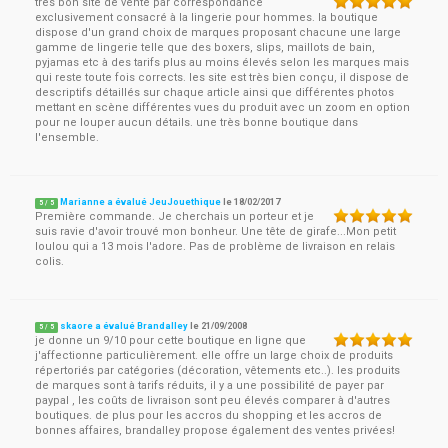
très bon site de vente par correspondance
exclusivement consacré à la lingerie pour hommes. la boutique
dispose d'un grand choix de marques proposant chacune une large
gamme de lingerie telle que des boxers, slips, maillots de bain,
pyjamas etc à des tarifs plus au moins élevés selon les marques mais
qui reste toute fois corrects. les site est très bien conçu, il dispose de
descriptifs détaillés sur chaque article ainsi que différentes photos
mettant en scène différentes vues du produit avec un zoom en option
pour ne louper aucun détails. une très bonne boutique dans
l'ensemble.
Marianne a évalué JeuJouethique
le
18/02/2017
5
/
5
Première commande. Je cherchais un porteur et je
suis ravie d'avoir trouvé mon bonheur. Une tête de girafe...Mon petit
loulou qui a 13 mois l'adore. Pas de problème de livraison en relais
colis.
skaore a évalué Brandalley
le
21/09/2008
5
/
5
je donne un 9/10 pour cette boutique en ligne que
j'affectionne particulièrement. elle offre un large choix de produits
répertoriés par catégories (décoration, vêtements etc..). les produits
de marques sont à tarifs réduits, il y a une possibilité de payer par
paypal , les coûts de livraison sont peu élevés comparer à d'autres
boutiques. de plus pour les accros du shopping et les accros de
bonnes affaires, brandalley propose également des ventes privées!