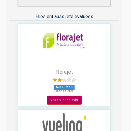
Elles ont aussi été évaluées
Florajet
Note :
2
/
5
35 avis clients
voir tous les avis