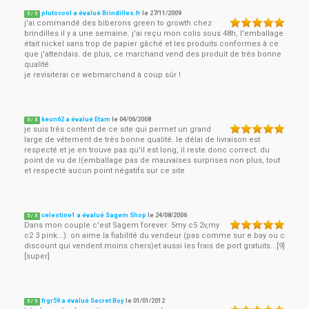
plutocool a évalué Brindilles.fr
le
27/11/2009
5
/
5
j'ai commandé des biberons green to growth chez
brindilles il y a une semaine. j'ai reçu mon colis sous 48h, l'emballage
était nickel sans trop de papier gâché et les produits conformes à ce
que j'attendais. de plus, ce marchand vend des produit de très bonne
qualité
je revisiterai ce webmarchand à coup sûr !
keun62 a évalué Etam
le
04/06/2008
5
/
5
je suis très content de ce site qui permet un grand
large de vétement de très bonne qualité. le délai de livraison est
respecté et je en trouve pas qu'il est long, il reste donc correct. du
point de vu de l(emballage pas de mauvaises surprises non plus, tout
et respecté aucun point négatifs sur ce site
celestine1 a évalué Sagem Shop
le
24/08/2006
5
/
5
Dans mon couple c'est Sagem forever: 5my c5 2v,my
c2 3 pink...): on aime la fiabilité du vendeur (pas comme sur e bay ou c
discount qui vendent moins chers)et aussi les frais de port gratuits...[9]
[super]
frgr59 a évalué Secret Boy
le
01/01/2012
5
/
5