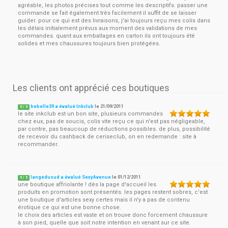
agréable, les photos précises tout comme les descriptifs. passer une
commande se fait également très facilement il suffit de se laisser
guider. pour ce qui est des livraisons, j'ai toujours reçu mes colis dans
les délais initialement prévus aux moment des validations de mes
commandes. quant aux emballages en carton ils ont toujours été
solides et mes chaussures toujours bien protégées.
Les clients ont apprécié ces boutiques
bebelle39 a évalué Inkclub
le
21/09/2011
5
/
5
le site inkclub est un bon site, plusieurs commandes
chez eux, pas de soucis, colis vite reçu ce qui n'est pas négligeable,
par contre, pas beaucoup de réductions possibles. de plus, possibilité
de recevoir du cashback de ceriseclub, on en redemande : site à
recommander.
langedusud a évalué SexyAvenue
le
01/12/2011
5
/
5
une boutique affriolante ! dès la page d'accueil les
produits en promotion sont présentés. les pages restent sobres, c'est
une boutique d'articles sexy certes mais il n'y a pas de contenu
érotique ce qui est une bonne chose.
le choix des articles est vaste et on trouve donc forcement chaussure
à son pied, quelle que soit notre intention en venant sur ce site.