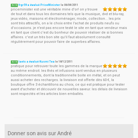
frgr59 a évalué PriceMinister
le
06/04/2011
5
/
5
priceminister est une véritable mine d'or! on y trouve
de tout et dans tous les domaines tels que la musique, dvd et blu-ray,
jeux vidéo, maisons et électroménager, mode, collection... les prix
sont très attractifs, on a le choix entre l'achat de produits neufs ou
d'occasions. je n'est pas encore testé le site en tant que vendeur mais
en tant que client c'est du bonheur de pouvoir réaliser de si bonnes
affaires. c'est un très bon site qu'il faut absolument consulté
régulièrement pour pouvoir faire de superbes affaires.
laets a évalué Kusmi Tea
le
18/12/2011
5
/
5
pratique pour retrouver toute les gammes de la marque
au même endroit. les thés et infusions sont vendus en plusieurs
conditionnements, dont la traditionnelle boite en métal, et on peut
aussi acheter des recharges. la livraison est offerte dès 60 €, la
boutique offre 3 échantillons au choix, ce qui est pratique pour tester
avant d'acheter et découvrir de nouvelles saveur. les délais de livraison
sont respectés et les articles bien emballés.
Donner son avis sur André