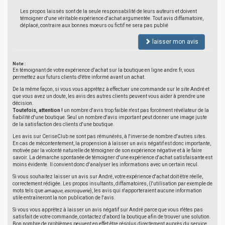
Les propos laissés sont de la seule responsabilité de leurs auteurs et doivent
témoigner d'une véritable expérience d'achat argumentée. Tout avis diffamatoire,
déplacé, contraire aux bonnes moeurs ou fictif ne sera pas publié
laisser mon avis
Note :
En témoignant de votre expérience d'achat sur la boutique en ligne andre.fr, vous
permettez aux futurs clients d'être informé avant un achat.
De la même façon, si vous vous apprêtez à effectuer une commande sur le site André et
que vous avez un doute, les avis des autres clients peuvent vous aider à prendre une
décision.
Toutefois, attention !
un nombre d'avis trop faible n'est pas forcément révélateur de la
fiabilité d'une boutique. Seul un nombre d'avis important peut donner une image juste
de la satisfaction des clients d'une boutique.
Les avis sur CeriseClub ne sont pas rémunérés, à l'inverse de nombre d'autres sites.
En cas de mécontentement, la propension à laisser un avis négatif est donc importante,
motivée par la volonté naturelle de témoigner de son expérience négative et à le faire
savoir. La démarche spontanée de témoigner d'une expérience d'achat satisfaisante est
moins évidente. Il convient donc d'analyser les informations avec un certain recul.
Si vous souhaitez laisser un avis sur André, votre expérience d'achat doit être réelle,
correctement rédigée. Les propos insultants, diffamatoires, (l'utilisation par exemple de
mots tels que
arnaque
,
escroquerie
), les avis qui n'apporteraient aucune information
utile entraîneront la non publication de l'avis.
Si vous vous apprêtez à laisser un avis négatif sur André parce que vous n'êtes pas
satisfait de votre commande, contactez d'abord la boutique afin de trouver une solution.
Bon nombre de problèmes peuvent en effet être résolus directement auprès du service