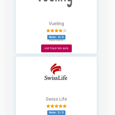
Vueling
Note :
4
/
5
4 avis clients
voir tous les avis
Swiss Life
Note :
5
/
5