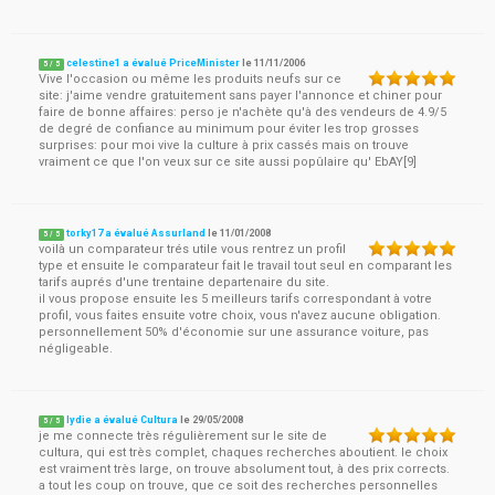
celestine1 a évalué PriceMinister
le
11/11/2006
5
/
5
Vive l'occasion ou même les produits neufs sur ce
site: j'aime vendre gratuitement sans payer l'annonce et chiner pour
faire de bonne affaires: perso je n'achète qu'à des vendeurs de 4.9/5
de degré de confiance au minimum pour éviter les trop grosses
surprises: pour moi vive la culture à prix cassés mais on trouve
vraiment ce que l'on veux sur ce site aussi popûlaire qu' EbAY[9]
torky17 a évalué Assurland
le
11/01/2008
5
/
5
voilà un comparateur trés utile vous rentrez un profil
type et ensuite le comparateur fait le travail tout seul en comparant les
tarifs auprés d'une trentaine departenaire du site.
il vous propose ensuite les 5 meilleurs tarifs correspondant à votre
profil, vous faites ensuite votre choix, vous n'avez aucune obligation.
personnellement 50% d'économie sur une assurance voiture, pas
négligeable.
lydie a évalué Cultura
le
29/05/2008
5
/
5
je me connecte très régulièrement sur le site de
cultura, qui est très complet, chaques recherches aboutient. le choix
est vraiment très large, on trouve absolument tout, à des prix corrects.
a tout les coup on trouve, que ce soit des recherches personnelles