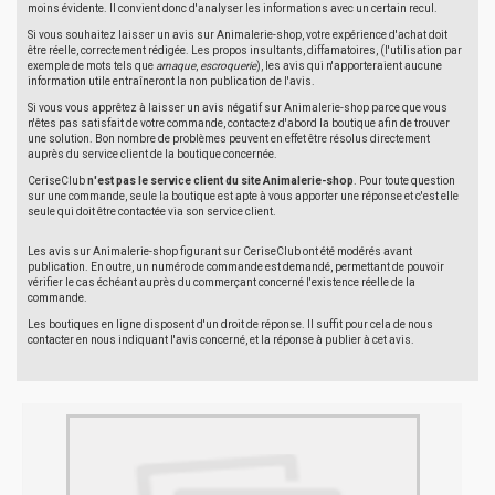
moins évidente. Il convient donc d'analyser les informations avec un certain recul.
Si vous souhaitez laisser un avis sur Animalerie-shop, votre expérience d'achat doit
être réelle, correctement rédigée. Les propos insultants, diffamatoires, (l'utilisation par
exemple de mots tels que
arnaque
,
escroquerie
), les avis qui n'apporteraient aucune
information utile entraîneront la non publication de l'avis.
Si vous vous apprêtez à laisser un avis négatif sur Animalerie-shop parce que vous
n'êtes pas satisfait de votre commande, contactez d'abord la boutique afin de trouver
une solution. Bon nombre de problèmes peuvent en effet être résolus directement
auprès du service client de la boutique concernée.
CeriseClub
n'est pas le service client du site Animalerie-shop
. Pour toute question
sur une commande, seule la boutique est apte à vous apporter une réponse et c'est elle
seule qui doit être contactée via son service client.
Les avis sur Animalerie-shop figurant sur CeriseClub ont été modérés avant
publication. En outre, un numéro de commande est demandé, permettant de pouvoir
vérifier le cas échéant auprès du commerçant concerné l'existence réelle de la
commande.
Les boutiques en ligne disposent d'un droit de réponse. Il suffit pour cela de nous
contacter en nous indiquant l'avis concerné, et la réponse à publier à cet avis.