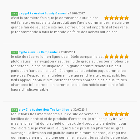
peggy17 a évalué Boonty Games
le
17/08/2007
5
/
5
c'est la premiere fois que je commandais sur le site
est j'ai ete tres satisfaite du produit que j'avais commander, je suis une
grande fan de jeu et ce site nous offre un panel important et très varié.
je recommande à tous le monde de faire des achats sur ce site
frgr59 a évalué Campanile
le
25/06/2011
5
/
5
le site de réservation en ligne des hôtels campanile est
plutôt réussi, la navigation y est très fluide grâce au très bon moteur de
recherche. la chaîne dispose d'un grand nombre d'hôtels un peu
partout en france ainsi qu'à l'étranger dans certains pays comme les
pays-bas, l'espagne, l'angleterre... ce qui rend le site très attractif. les
tarifs appliqués via le site internet sont très abordable et la qualité des
chambres très correct. en somme, le site des hôtels campanile fait
figure d'indispensable.
elow91 a évalué Mets Tes Lentilles
le
30/07/2011
5
/
5
réductions très intéressantes sur ce site de vente de
lentilles de contact et de produits d'entretien. je n'ai pas pu y trouver
mes lentilles, j'ai donc acheté un pack de 4 produits d'entretien pour
25€, alors que je n'en aurai eu que 2 à ce prix là en pharmacie. gros
avantage : la livraison est gratuite sans minimum d'achat. j'ai reçu ma
commande en moins d'une semaine. je suis très satisfaite de ce site.