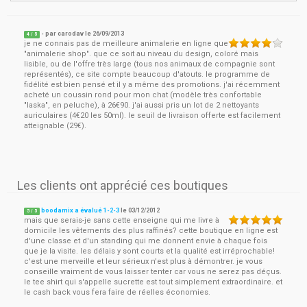
- par
carodav
le
26/09/2013
4
/ 5
je ne connais pas de meilleure animalerie en ligne que
"animalerie shop". que ce soit au niveau du design, coloré mais
lisible, ou de l'offre très large (tous nos animaux de compagnie sont
représentés), ce site compte beaucoup d'atouts. le programme de
fidélité est bien pensé et il y a même des promotions. j'ai récemment
acheté un coussin rond pour mon chat (modèle très confortable
"laska", en peluche), à 26€90. j'ai aussi pris un lot de 2 nettoyants
auriculaires (4€20 les 50ml). le seuil de livraison offerte est facilement
atteignable (29€).
Les clients ont apprécié ces boutiques
boodamix a évalué 1-2-3
le
03/12/2012
5
/
5
mais que serais-je sans cette enseigne qui me livre à
domicile les vêtements des plus raffinés? cette boutique en ligne est
d'une classe et d'un standing qui me donnent envie à chaque fois
que je la visite. les délais y sont courts et la qualité est irréprochable!
c'est une merveille et leur sérieux n'est plus à démontrer. je vous
conseille vraiment de vous laisser tenter car vous ne serez pas déçus.
le tee shirt qui s'appelle sucrette est tout simplement extraordinaire. et
le cash back vous fera faire de réelles économies.