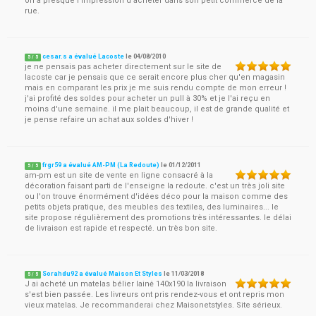
on a presque l'impression d'acheter dans son petit commerce de la
rue.
cesar.s a évalué Lacoste
le
04/08/2010
5
/
5
je ne pensais pas acheter directement sur le site de
lacoste car je pensais que ce serait encore plus cher qu'en magasin
mais en comparant les prix je me suis rendu compte de mon erreur !
j'ai profité des soldes pour acheter un pull à 30% et je l'ai reçu en
moins d'une semaine. il me plait beaucoup, il est de grande qualité et
je pense refaire un achat aux soldes d'hiver !
frgr59 a évalué AM-PM (La Redoute)
le
01/12/2011
5
/
5
am-pm est un site de vente en ligne consacré à la
décoration faisant parti de l'enseigne la redoute. c'est un très joli site
ou l'on trouve énormément d'idées déco pour la maison comme des
petits objets pratique, des meubles des textiles, des luminaires... le
site propose régulièrement des promotions très intéressantes. le délai
de livraison est rapide et respecté. un très bon site.
Sorahdu92 a évalué Maison Et Styles
le
11/03/2018
5
/
5
J ai acheté un matelas bélier lainė 140x190 la livraison
s'est bien passée. Les livreurs ont pris rendez-vous et ont repris mon
vieux matelas. Je recommanderai chez Maisonetstyles. Site sérieux.