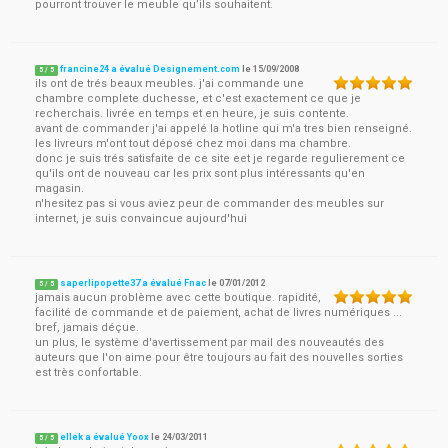
pourront trouver le meuble qu’ils souhaitent.
francine24 a évalué Designement.com
le
15/09/2008
5
/
5
ils ont de trés beaux meubles. j'ai commande une
chambre complete duchesse, et c'est exactement ce que je
recherchais. livrée en temps et en heure, je suis contente.
avant de commander j'ai appelé la hotline qui m'a tres bien renseigné.
les livreurs m'ont tout déposé chez moi dans ma chambre.
donc je suis trés satisfaite de ce site eet je regarde regulierement ce
qu'ils ont de nouveau car les prix sont plus intéressants qu'en
magasin.
n'hesitez pas si vous aviez peur de commander des meubles sur
internet, je suis convaincue aujourd'hui
saperlipopette37 a évalué Fnac
le
07/01/2012
5
/
5
jamais aucun problème avec cette boutique. rapidité,
facilité de commande et de paiement, achat de livres numériques ...
bref, jamais déçue.
un plus, le système d'avertissement par mail des nouveautés des
auteurs que l'on aime pour être toujours au fait des nouvelles sorties
est très confortable.
ellek a évalué Yoox
le
24/03/2011
5
/
5