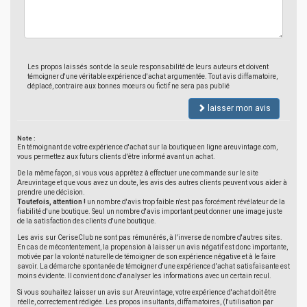
Les propos laissés sont de la seule responsabilité de leurs auteurs et doivent
témoigner d'une véritable expérience d'achat argumentée. Tout avis diffamatoire,
déplacé, contraire aux bonnes moeurs ou fictif ne sera pas publié
laisser mon avis
Note :
En témoignant de votre expérience d'achat sur la boutique en ligne areuvintage.com,
vous permettez aux futurs clients d'être informé avant un achat.
De la même façon, si vous vous apprêtez à effectuer une commande sur le site
Areuvintage et que vous avez un doute, les avis des autres clients peuvent vous aider à
prendre une décision.
Toutefois, attention !
un nombre d'avis trop faible n'est pas forcément révélateur de la
fiabilité d'une boutique. Seul un nombre d'avis important peut donner une image juste
de la satisfaction des clients d'une boutique.
Les avis sur CeriseClub ne sont pas rémunérés, à l'inverse de nombre d'autres sites.
En cas de mécontentement, la propension à laisser un avis négatif est donc importante,
motivée par la volonté naturelle de témoigner de son expérience négative et à le faire
savoir. La démarche spontanée de témoigner d'une expérience d'achat satisfaisante est
moins évidente. Il convient donc d'analyser les informations avec un certain recul.
Si vous souhaitez laisser un avis sur Areuvintage, votre expérience d'achat doit être
réelle, correctement rédigée. Les propos insultants, diffamatoires, (l'utilisation par