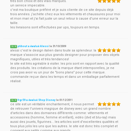
trés bon choix et des vrais marques.
un service impecable.
c'est ma boutique préféré et je suis cliente de ce site depuis déjà
trois années. j’achète chez eux les vêtements et chaussures pour moi
et mon mari et j'ai fait juste un seul retour à cause d'une erreur sur la
taille.
les livraisons sont effectuées par ups, toujours en temps.
ptibout a évalué Alessi
le
31/10/2009
5
/
5
alessi c'est le design italien dans toute sa splendeur. la
marque s'associe aux plus grands designer pour proposer des objets
magnifiques, utiles et très tendances!
le site est très agréable à visiter. les prix sont en rapport avec la qualité
des produits. les créations de la marque étant intemporelles, je ne
crois pas avoir vu un jour de "bons plans" pour cette marque.
commande reçue dans les temps et dans un emballage parfaitement
réalisé.
frgr59 a évalué Shop Disney
le
01/12/2011
5
/
5
ce site est un véritable enchantement, il nous permet
de retrouver l'univers magique de disney avec un grand nombre
d'articles dans des domaines différents comme: vêtements et
accessoires (homme, femme et enfant), vidéo (dvd et blu-ray) mais
aussi des jouets, figurines... les articles sont d'excellentes qualités et
tous plus jolis les uns que les autres. le site est donc très complet et
convient aux petits comme aux grands.