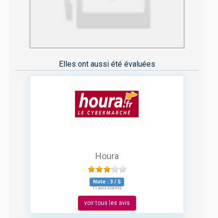
Elles ont aussi été évaluées
Houra
Note :
3
/
5
11 avis clients
voir tous les avis