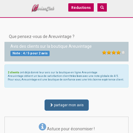
Réductions
Que pensez-vous de Areuvintage ?
Avis des clients sur la boutique
Areuvintage
Note :
4
/
5
pour
2
avis
2 clients
ont déjà donné leur avis sur la boutique en ligne Areuvintage
Areuvintage obtient un taux de satisfaction client
très bon
avec une note globale de 4/5.
Pour vous, Areuvintage est une boutique de confiance avec une très bonne expérience client.
partager mon avis
Astuce pour économiser !