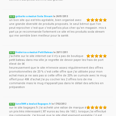
gobarko a évalué Soda Stream
le
24/01/2013
5
/
5
un bon site qui est très agréable, bien organisé avec
une grande diversité de produits proposés. le seul bémol que l'on
peut reprocher c'est que c'est parfois plus cher qu'en magasin. mis à
part ça je recommande fortement ce site et les produits soda stream
qui me semble bien meilleur pour la santé.
frederica a évalué Petit Bateau
le
20/11/2011
5
/
5
j'achète sur le site internet car il n'y a pas de boutique
petit bateau dans ma ville je regrette de devoir payer les frais de port
élevé de 6€
heureusement que le site m'envoie assez régulièrement des offres
promotionnelles de 20 % c'est cette offre que j'ai utilisée pour mon
achat mais je ne sais pas si cette offre de 20% se cumule avec le mug
offert pour 40€ d'achat j'ai pu cocher les 2 offres lors de ma
commande mais le mug n'apparaît pas dans le détail des articles en
préparation
lune5644 a évalué Bagages.fr
le
17/02/2012
5
/
5
sur le site bagages.fr j'ai acheté une valise de marque à
un prix très interessant ( 87 euros au lieu de 160 ). lorsque j'ai effectué
ma commande, j'ai trouvé que le site était vraiment agréable ( il est