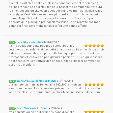
clair et les articles sont bien classés donc facilement répérables ). je
n'ai pas rencontré de difficultés pour passer ma commande, j'ai suivi
les instructions du site et en quelques minutes mon achat était validé.
la livraison s'est faite quatre jours plus tard à mon domicile. le carton
d'emballage était solide et épais et à l'ouverture de celui-ci j'ai
constaté q'un plastique protégeait ma valise. je ne regrette pas mon
achat car financièrement parlant j'ai fait une bonne affaire.
elodie025 a évalué Kiabi
le
05/07/2007
5
/
5
j'aime beaucoup cette boutique surtout pour les
vêtements des enfants et des bébés. je trouve qu'ils ont un large choix
à des prix raisonnable, en plus cette boutique propose souvent des
promotions et les frais de port gratuits à partir de 10 ? ce qui n'est pas
négligeable. vous y trouvez des choses jolies et passer commande
est un jeu d'enfant.
Sorahdu92 a évalué Maison Et Styles
le
11/03/2018
5
/
5
J ai acheté un matelas bélier lainė 140x190 la livraison
s'est bien passée. Les livreurs ont pris rendez-vous et ont repris mon
vieux matelas. Je recommanderai chez Maisonetstyles. Site sérieux.
miss21000 a évalué L'Oréal
le
26/11/2011
5
/
5
très bon site ou on peut avoir des bons d'achat à