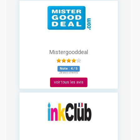
Mistergooddeal
Note :
4
/
5
28 avis clients
voir tous les avis