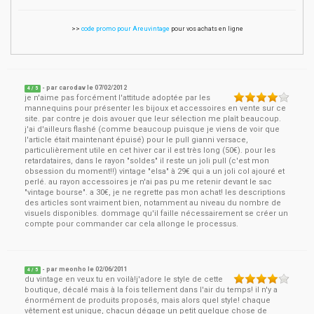
>>
code promo pour Areuvintage
pour vos achats en ligne
- par
carodav
le
07/02/2012
4
/ 5
je n'aime pas forcément l'attitude adoptée par les
mannequins pour présenter les bijoux et accessoires en vente sur ce
site. par contre je dois avouer que leur sélection me plaît beaucoup.
j'ai d'ailleurs flashé (comme beaucoup puisque je viens de voir que
l'article était maintenant épuisé) pour le pull gianni versace,
particulièrement utile en cet hiver car il est très long (50€). pour les
retardataires, dans le rayon "soldes" il reste un joli pull (c'est mon
obsession du moment!!) vintage "elsa" à 29€ qui a un joli col ajouré et
perlé. au rayon accessoires je n'ai pas pu me retenir devant le sac
"vintage bourse". a 30€, je ne regrette pas mon achat! les descriptions
des articles sont vraiment bien, notamment au niveau du nombre de
visuels disponibles. dommage qu'il faille nécessairement se créer un
compte pour commander car cela allonge le processus.
- par
meonho
le
02/06/2011
4
/ 5
du vintage en veux tu en voilà!j'adore le style de cette
boutique, décalé mais à la fois tellement dans l'air du temps! il n'y a
énormément de produits proposés, mais alors quel style! chaque
vêtement est unique, chacun dégage un petit quelque chose de