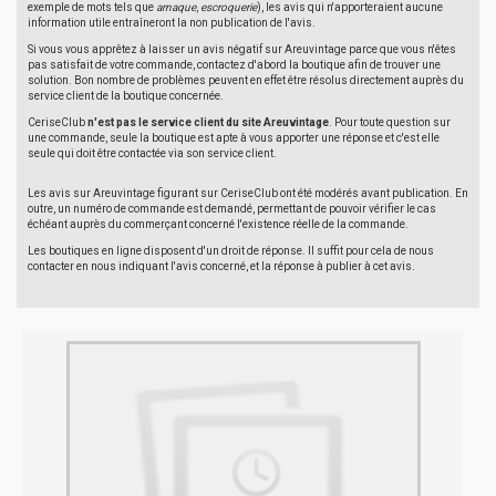
exemple de mots tels que
arnaque
,
escroquerie
), les avis qui n'apporteraient aucune
information utile entraîneront la non publication de l'avis.
Si vous vous apprêtez à laisser un avis négatif sur Areuvintage parce que vous n'êtes
pas satisfait de votre commande, contactez d'abord la boutique afin de trouver une
solution. Bon nombre de problèmes peuvent en effet être résolus directement auprès du
service client de la boutique concernée.
CeriseClub
n'est pas le service client du site Areuvintage
. Pour toute question sur
une commande, seule la boutique est apte à vous apporter une réponse et c'est elle
seule qui doit être contactée via son service client.
Les avis sur Areuvintage figurant sur CeriseClub ont été modérés avant publication. En
outre, un numéro de commande est demandé, permettant de pouvoir vérifier le cas
échéant auprès du commerçant concerné l'existence réelle de la commande.
Les boutiques en ligne disposent d'un droit de réponse. Il suffit pour cela de nous
contacter en nous indiquant l'avis concerné, et la réponse à publier à cet avis.