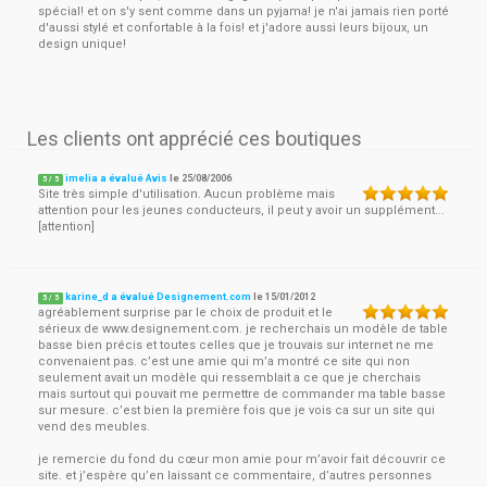
spécial! et on s'y sent comme dans un pyjama! je n'ai jamais rien porté
d'aussi stylé et confortable à la fois! et j'adore aussi leurs bijoux, un
design unique!
Les clients ont apprécié ces boutiques
imelia a évalué Avis
le
25/08/2006
5
/
5
Site très simple d'utilisation. Aucun problème mais
attention pour les jeunes conducteurs, il peut y avoir un supplément...
[attention]
karine_d a évalué Designement.com
le
15/01/2012
5
/
5
agréablement surprise par le choix de produit et le
sérieux de www.designement.com. je recherchais un modèle de table
basse bien précis et toutes celles que je trouvais sur internet ne me
convenaient pas. c’est une amie qui m’a montré ce site qui non
seulement avait un modèle qui ressemblait a ce que je cherchais
mais surtout qui pouvait me permettre de commander ma table basse
sur mesure. c’est bien la première fois que je vois ca sur un site qui
vend des meubles.
je remercie du fond du cœur mon amie pour m’avoir fait découvrir ce
site. et j’espère qu’en laissant ce commentaire, d’autres personnes