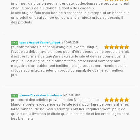
imprimer. de plus on peut entrer deux codes-barres de produits l'oréal
chaque mois ce qui donne le droit à des cadeaux.
le site bug parfois mais bon ce n'est pas tout le temps. si on hésite sur
un produit on peut voir ce qui convient le mieux grâce au descriptif
des produits
nays a évalué Vente-Unique
le
16/04/2008
5
/
5
j'ai commandé un canapé d'angle sur vente unique,
j'avoue au début j'avais un peu peur d'être déçue par le produit. en fait
il est conforme à ce que j'avais vu sur le site et de très bonne qualité ;
en plus il est original et le prix était très intéresssant comparé aux
magasins d'ameublement traditionnels. je vous recommande ce site
si vous souhaitez acheter un produit original, de qualité au meilleur
prix.
pivoine51 a évalué Excedence
le
17/01/2011
5
/
5
proposant des articles provenant des 3 suisses et de
blanche porte, excedence est le site idéal pour faire de bonns affaires
toute l'année. de nouveaux arrivages ont lieu régulièrement. pour ce
qui est de la livraison je dirais qu'elle est rapide et les emballages sont
très bien faits.