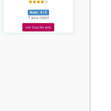
Note :
4
/
5
1 avis client
voir tous les avis