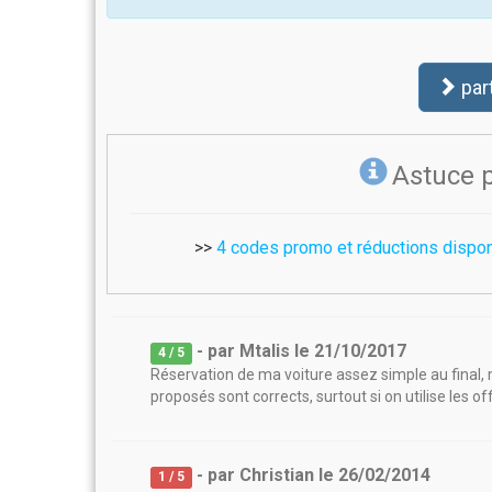
par
Astuce 
>>
4 codes promo et réductions dispo
- par
Mtalis
le
21/10/2017
4
/ 5
Réservation de ma voiture assez simple au final, m
proposés sont corrects, surtout si on utilise les of
- par
Christian
le
26/02/2014
1
/ 5