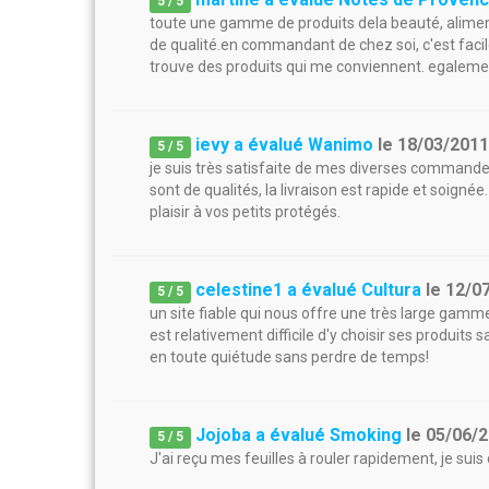
5
/
5
toute une gamme de produits dela beauté, aliment
de qualité.en commandant de chez soi, c'est facil
trouve des produits qui me conviennent. egalemen
ievy a évalué Wanimo
le
18/03/201
5
/
5
je suis très satisfaite de mes diverses commandes f
sont de qualités, la livraison est rapide et soign
plaisir à vos petits protégés.
celestine1 a évalué Cultura
le
12/0
5
/
5
un site fiable qui nous offre une très large gamme
est relativement difficile d'y choisir ses produits
en toute quiétude sans perdre de temps!
Jojoba a évalué Smoking
le
05/06/
5
/
5
J'ai reçu mes feuilles à rouler rapidement, je suis