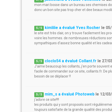
mon mari bosse dans un bureau ses chemises doiv
donc un bon site pas trop cher et dee beaux mod
kimlilie a évalué Yves Rocher
le
05
5
/
5
le site est très clair, on y trouve facilement les
voire les hommes. de nombreuses réductions sont 
sympathiques d'assez bonne qualité et les cadeaux
cloclo54 a évalué Collant.fr
le
27/0
5
/
5
J'aime beaucoup les collants, j'en porte souvent et 
facile de commander sur ce site, collants.fr. De plu
besoin de se déplacer !!
mim_s a évalué Photoweb
le
12/03
5
/
5
j'adore ce site!!!!
les produits qui y sont proposés sont régulièreme
toujours satisfaite de la grande qualité des produi