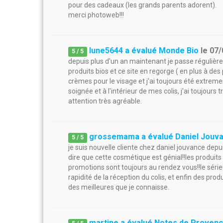
pour des cadeaux (les grands parents adorent).
merci photoweb!!!
lune5644 a évalué Monde Bio
le
07/
5
/
5
depuis plus d'un an maintenant je passe régulièr
produits bios et ce site en regorge ( en plus à des 
crèmes pour le visage et j'ai toujours été extrem
soignée et à l'intérieur de mes colis, j'ai toujours
attention très agréable.
grossemama a évalué Daniel Jouv
5
/
5
je suis nouvelle cliente chez daniel jouvance de
dire que cette cosmétique est génial!!les produits
promotions sont toujours au rendez vous!!le séri
rapidité de la réception du colis, et enfin des pro
des meilleures que je connaisse.
martine a évalué Notes de Proven