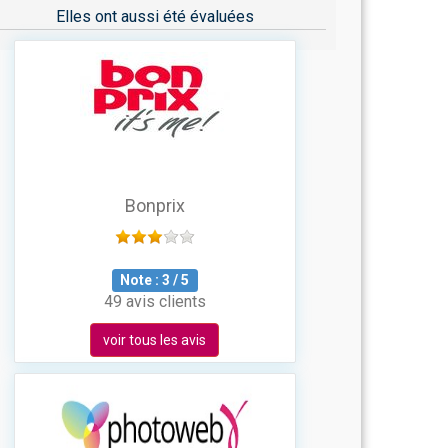
Elles ont aussi été évaluées
Bonprix
Note :
3
/
5
49 avis clients
voir tous les avis