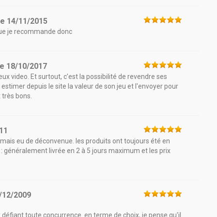
le
14/11/2015
 deçue je recommande donc
le
18/10/2017
x video. Et surtout, c'est la possibilité de revendre ses
estimer depuis le site la valeur de son jeu et l'envoyer pour
t très bons.
11
jamais eu de déconvenue. les produits ont toujours été en
de : généralement livrée en 2 à 5 jours maximum et les prix
/12/2009
x défiant toute concurrence. en terme de choix, je pense qu'il