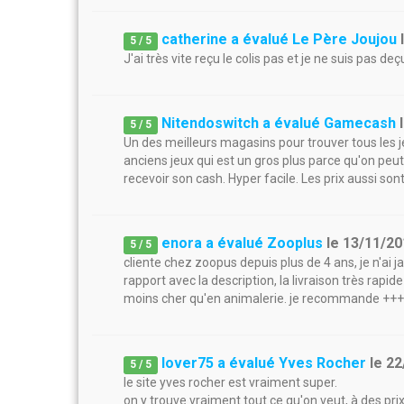
catherine a évalué Le Père Joujou
5
/
5
J'ai très vite reçu le colis pas et je ne suis pas
Nitendoswitch a évalué Gamecash
5
/
5
Un des meilleurs magasins pour trouver tous les jeu
anciens jeux qui est un gros plus parce qu'on peut 
recevoir son cash. Hyper facile. Les prix aussi son
enora a évalué Zooplus
le
13/11/20
5
/
5
cliente chez zoopus depuis plus de 4 ans, je n'ai 
rapport avec la description, la livraison très rapi
moins cher qu'en animalerie. je recommande +++
lover75 a évalué Yves Rocher
le
22
5
/
5
le site yves rocher est vraiment super.
on y trouve vraiment tout ce qu'on veut, à des pri