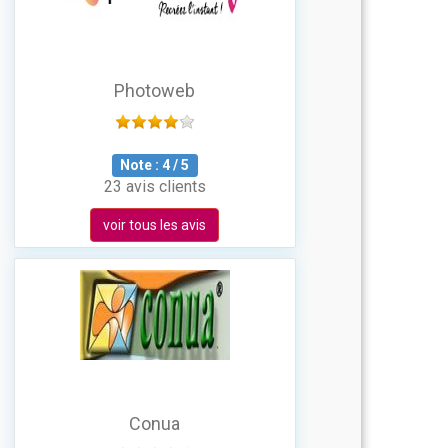
Photoweb
Note :
4
/
5
23 avis clients
voir tous les avis
Conua