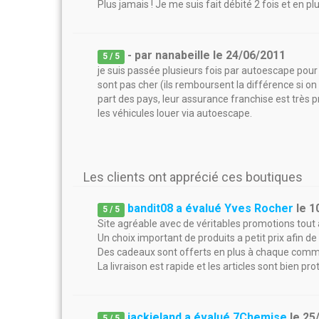
Plus jamais ! Je me suis fait débité 2 fois et en pl
- par
nanabeille
le
24/06/2011
5
/ 5
je suis passée plusieurs fois par autoescape pour me
sont pas cher (ils remboursent la différence si on 
part des pays, leur assurance franchise est très 
les véhicules louer via autoescape.
Les clients ont apprécié ces boutiques
bandit08 a évalué Yves Rocher
le
1
5
/
5
Site agréable avec de véritables promotions tout 
Un choix important de produits a petit prix afin de
Des cadeaux sont offerts en plus à chaque com
La livraison est rapide et les articles sont bien pro
jackieland a évalué 7Chemise
le
25
5
/
5