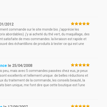
01/2012
ement commande sur le site monde bio. j'apprécie les
prix abordables). j'y ai acheté du thé vert, du maquillage, des
ent satisfaite de mes commandes. la livraison est rapide et
 trouvé des échantillons de produits à tester ce qui est une
ance
le
25/04/2008
puis peu, mais avec 5 commandes passées chez eus, je peux
 sont excellents et tellement unique. de belles réductions et
eux du traitement de la commande, les conseils beauté, la
duits bien unique, me font dire que cette boutique est l'une
ce
le
17/09/2007