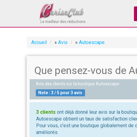
Le meilleur des réductions
Accueil
»
Avis
»
Autoescape
Que pensez-vous de A
Avis des clients sur la boutique
Autoescape
Note :
3
/
5
pour
3
avis
3 clients
ont déjà donné leur avis sur la bouti
Autoescape obtient un taux de satisfaction cli
Pour vous, c'est une boutique globalement de 
améliorés.