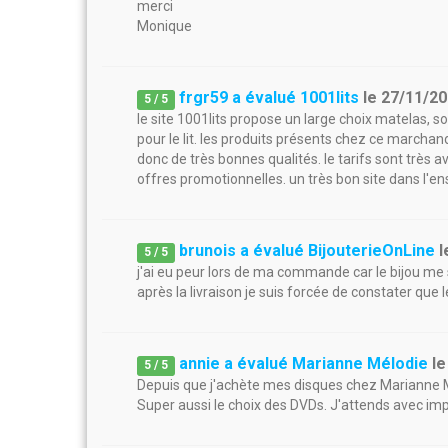
merci
Monique
frgr59 a évalué 1001lits
le
27/11/2
5
/
5
le site 1001lits propose un large choix matelas, s
pour le lit. les produits présents chez ce marcha
donc de très bonnes qualités. le tarifs sont très
offres promotionnelles. un très bon site dans l'e
brunois a évalué BijouterieOnLine
l
5
/
5
j'ai eu peur lors de ma commande car le bijou me 
après la livraison je suis forcée de constater que l
annie a évalué Marianne Mélodie
l
5
/
5
Depuis que j'achète mes disques chez Marianne Me
Super aussi le choix des DVDs. J'attends avec impa