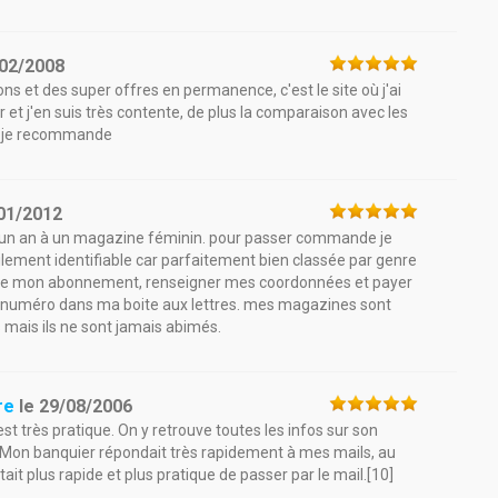
02/2008
s et des super offres en permanence, c'est le site où j'ai
t j'en suis très contente, de plus la comparaison avec les
ue je recommande
01/2012
 d'un an à un magazine féminin. pour passer commande je
cilement identifiable car parfaitement bien classée par genre
rée de mon abonnement, renseigner mes coordonnées et payer
ier numéro dans ma boite aux lettres. mes magazines sont
mais ils ne sont jamais abimés.
re
le
29/08/2006
est très pratique. On y retrouve toutes les infos sur son
.. Mon banquier répondait très rapidement à mes mails, au
 était plus rapide et plus pratique de passer par le mail.[10]