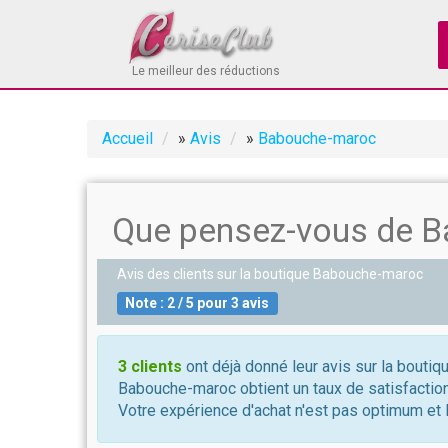
Le meilleur des réductions
Accueil
»
Avis
»
Babouche-maroc
Que pensez-vous de B
Avis des clients sur la boutique
Babouche-maroc
Note :
2
/
5
pour
3
avis
3 clients
ont déjà donné leur avis sur la bouti
Babouche-maroc obtient un taux de satisfaction
Votre expérience d'achat n'est pas optimum et l