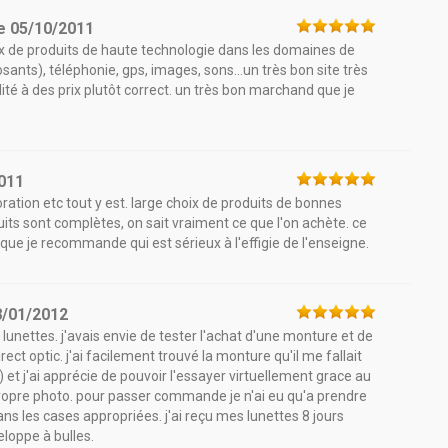
e
05/10/2011
oix de produits de haute technologie dans les domaines de
ants), téléphonie, gps, images, sons...un très bon site très
té à des prix plutôt correct. un très bon marchand que je
011
oration etc tout y est. large choix de produits de bonnes
oduits sont complètes, on sait vraiment ce que l'on achète. ce
te que je recommande qui est sérieux à l'effigie de l'enseigne.
8/01/2012
e lunettes. j'avais envie de tester l'achat d'une monture et de
rect optic. j'ai facilement trouvé la monture qu'il me fallait
 ) et j'ai apprécie de pouvoir l'essayer virtuellement grace au
propre photo. pour passer commande je n'ai eu qu'a prendre
s les cases appropriées. j'ai reçu mes lunettes 8 jours
loppe à bulles.