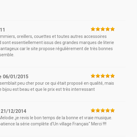
011
ommiers, oreillers, couettes et toutes autres accessoires
nd sont essentiellement issus des grandes marques de literie
 avantageux car le site propose régulièrement de très bonnes
nsemble.
e
06/01/2015
semblait peu cher pour ce qui était proposé en qualité, mais
e bijou est beau et que le prix est très interressant
e
21/12/2014
lodie ,je revis le bon temps de la bonne et vraie musique.
tience la série complète d'Un village Français" Merci !!!!