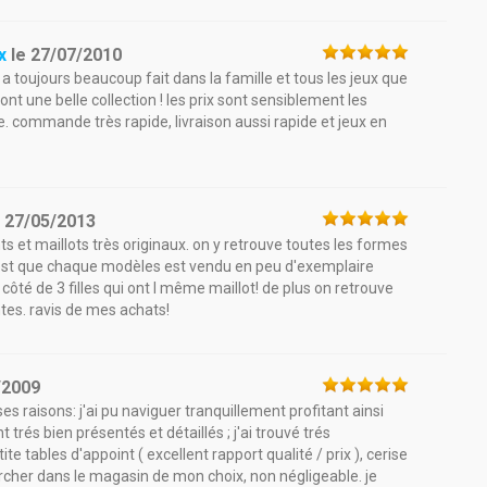
x
le
27/07/2010
 a toujours beaucoup fait dans la famille et tous les jeux que
ont une belle collection ! les prix sont sensiblement les
. commande très rapide, livraison aussi rapide et jeux en
e
27/05/2013
s et maillots très originaux. on y retrouve toutes les formes
c'est que chaque modèles est vendu en peu d'exemplaire
côté de 3 filles qui ont l même maillot! de plus on retrouve
tes. ravis de mes achats!
/2009
 raisons: j'ai pu naviguer tranquillement profitant ainsi
t trés bien présentés et détaillés ; j'ai trouvé trés
e tables d'appoint ( excellent rapport qualité / prix ), cerise
chercher dans le magasin de mon choix, non négligeable. je