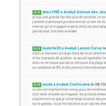
ahes1985 a évalué Avenue des Jeu
5
/
5
je suis une grande fan des jeux de sociétés, on en
j'achète maintenant proviennent de ce site car ils 
mêmes qu'en magasin mais le choix est plus large
parfait état, très bien emballé.
loulette30 a évalué Lemon Curve
l
5
/
5
c'est un site avec un large choix de sous-vêtement
et les marques de qualités. ce qui est agréable 
donc on ne risque pas de se retrouver à la plage à 
un cashback de 8% et des promos très intéressan
moda a évalué Conforama
le
08/10
5
/
5
ce site est vraiment bien conçu pour de nombreuses
d'un visite virtuelle du magasin. les produits étaien
exactement ce que je recherchais à savoir des petit
sur le gateau : ou je me fais livré ou je vais les 