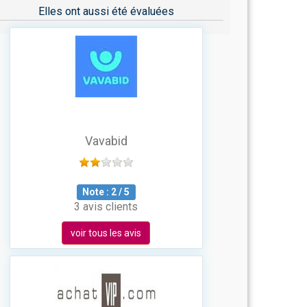
Elles ont aussi été évaluées
Vavabid
Note :
2
/
5
3 avis clients
voir tous les avis