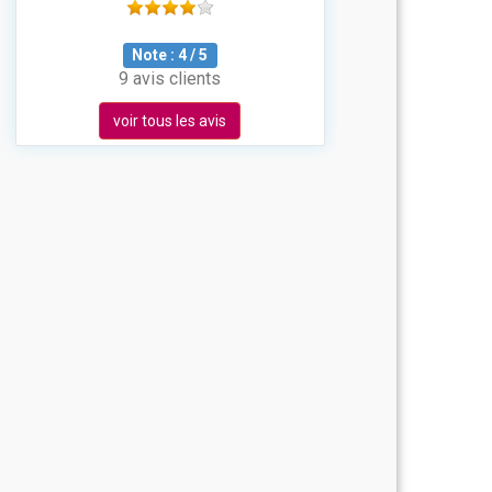
Note :
4
/
5
9 avis clients
voir tous les avis