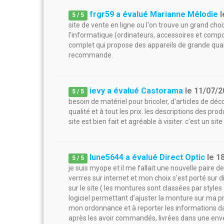
frgr59 a évalué Marianne Mélodie
l
5
/
5
site de vente en ligne ou l'on trouve un grand ch
l'informatique (ordinateurs, accessoires et compos
complet qui propose des appareils de grande quali
recommande.
ievy a évalué Castorama
le
11/07/2
5
/
5
besoin de matériel pour bricoler, d'articles de déc
qualité et à tout les prix. les descriptions des pr
site est bien fait et agréable à visiter. c'est un si
lune5644 a évalué Direct Optic
le
1
5
/
5
je suis myope et il me fallait une nouvelle paire d
verrres sur internet et mon choix s'est porté sur di
sur le site ( les montures sont classées par styles
logiciel permettant d'ajuster la monture sur ma 
mon ordonnance et à reporter les informations dan
après les avoir commandés, livrées dans une enve