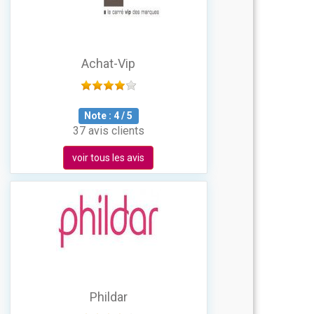
Achat-Vip
Note :
4
/
5
37 avis clients
voir tous les avis
Phildar