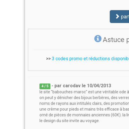
par
Astuce 
>>
3 codes promo et réductions disponi
- par
carodav
le
10/04/2013
4
/ 5
le site "babouches-maroc" est une véritable ode à 
on peut y dénicher des bijoux berbères, des verre
noms de rayons aux intitulés clairs, des promoti
une crème pour pieds et mains très efficace à base 
orné de pièces de monnaies anciennes (60€). la liv
le design du site invite au voyage.