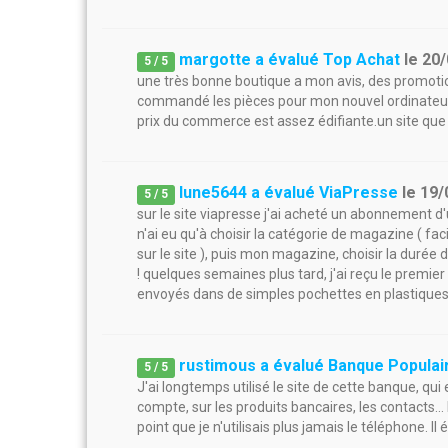
margotte a évalué Top Achat
le
20/
5
/
5
une très bonne boutique a mon avis, des promotion
commandé les pièces pour mon nouvel ordinateur e
prix du commerce est assez édifiante.un site q
lune5644 a évalué ViaPresse
le
19/
5
/
5
sur le site viapresse j'ai acheté un abonnement
n'ai eu qu'à choisir la catégorie de magazine ( fa
sur le site ), puis mon magazine, choisir la du
! quelques semaines plus tard, j'ai reçu le prem
envoyés dans de simples pochettes en plastiques 
rustimous a évalué Banque Populai
5
/
5
J'ai longtemps utilisé le site de cette banque, qui 
compte, sur les produits bancaires, les contacts.
point que je n'utilisais plus jamais le téléphone. Il