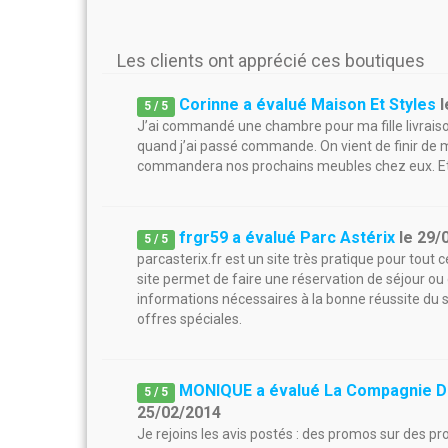
Les clients ont apprécié ces boutiques
Corinne a évalué Maison Et Styles
l
5
/
5
J’ai commandé une chambre pour ma fille livrai
quand j’ai passé commande. On vient de finir de m
commandera nos prochains meubles chez eux. Et su
frgr59 a évalué Parc Astérix
le
29/
5
/
5
parcasterix.fr est un site très pratique pour tout 
site permet de faire une réservation de séjour ou d
informations nécessaires à la bonne réussite du sé
offres spéciales.
MONIQUE a évalué La Compagnie D
5
/
5
25/02/2014
Je rejoins les avis postés : des promos sur des pro