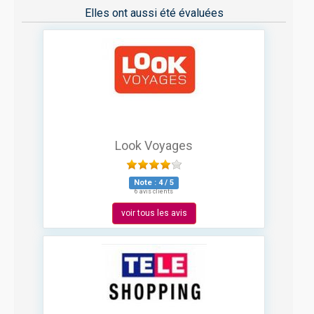
Elles ont aussi été évaluées
Look Voyages
Note :
4
/
5
6 avis clients
voir tous les avis