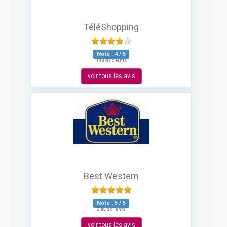
TéléShopping
Note :
4
/
5
14 avis clients
voir tous les avis
Best Western
Note :
5
/
5
2 avis clients
voir tous les avis