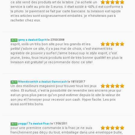
ce site vend des produits art de la table. j'ai acheté un
service à café au prix de 5 euros. il était soldé à -60%.il est conforme à
la photo. le paiement se fait par carte bancaire. la livraison est rapide
et les articles sont soigneusement emballés. je n'hésiterais pas à
racheter chez eux.
geny a évalué Esprit
le
27/03/2008
5
/
5
esprit, voilà un très bon site pour les grands et les
petits! j'adore ce site, il y a pas mal de choix, c'est vraiment très
agréable de pouvoir y surfer! j'aime beaucoup le style esprit, c'est
jeune, beau, tous leurs produits sont de très bonne qualité! en plus la
livraison est gratuite! je recommande donc ce site!
Nitendoswitch a évalué Gamecash
le
18/10/2017
5
/
5
Un des meilleurs magasins pour trouver tous les jeux
video. Et surtout, c'est la possibilité de revendre ses anciens jeux qui
est un gros plus parce qu'on peut estimer depuis le site la valeur de
son jeu et l'envoyer pour recevoir son cash. Hyper facile. Les prix
aussi sont très bons.
peggy17 a évalué Fnac
le
17/06/2011
5
/
5
pour une première commande à la fnac je ne suis
franchement pas déçu du tout, emballage dans une enveloppe bulle,