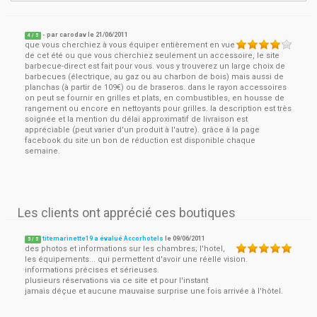
- par
carodav
le
21/06/2011
4
/ 5
que vous cherchiez à vous équiper entièrement en vue
de cet été ou que vous cherchiez seulement un accessoire, le site
barbecue-direct est fait pour vous. vous y trouverez un large choix de
barbecues (électrique, au gaz ou au charbon de bois) mais aussi de
planchas (à partir de 109€) ou de braseros. dans le rayon accessoires
on peut se fournir en grilles et plats, en combustibles, en housse de
rangement ou encore en nettoyants pour grilles. la description est très
soignée et la mention du délai approximatif de livraison est
appréciable (peut varier d'un produit à l'autre). grâce à la page
facebook du site un bon de réduction est disponible chaque
semaine.
Les clients ont apprécié ces boutiques
titemarinette19 a évalué Accorhotels
le
09/06/2011
5
/
5
des photos et informations sur les chambres; l'hotel,
les équipements... qui permettent d'avoir une réelle vision.
informations précises et sérieuses.
plusieurs réservations via ce site et pour l'instant
jamais déçue et aucune mauvaise surprise une fois arrivée à l'hôtel.