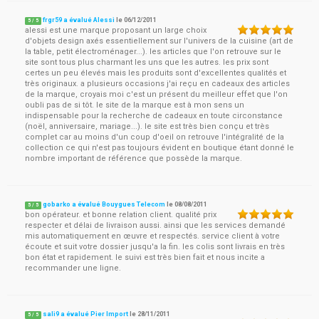
frgr59 a évalué Alessi
le
06/12/2011
5
/
5
alessi est une marque proposant un large choix
d'objets design axés essentiellement sur l'univers de la cuisine (art de
la table, petit électroménager...). les articles que l'on retrouve sur le
site sont tous plus charmant les uns que les autres. les prix sont
certes un peu élevés mais les produits sont d'excellentes qualités et
très originaux. a plusieurs occasions j'ai reçu en cadeaux des articles
de la marque, croyais moi c'est un présent du meilleur effet que l'on
oubli pas de si tôt. le site de la marque est à mon sens un
indispensable pour la recherche de cadeaux en toute circonstance
(noël, anniversaire, mariage...). le site est très bien conçu et très
complet car au moins d'un coup d'oeil on retrouve l'intégralité de la
collection ce qui n'est pas toujours évident en boutique étant donné le
nombre important de référence que possède la marque.
gobarko a évalué Bouygues Telecom
le
08/08/2011
5
/
5
bon opérateur. et bonne relation client. qualité prix
respecter et délai de livraison aussi. ainsi que les services demandé
mis automatiquement en œuvre et respectés. service client à votre
écoute et suit votre dossier jusqu'a la fin. les colis sont livrais en très
bon état et rapidement. le suivi est très bien fait et nous incite a
recommander une ligne.
sali9 a évalué Pier Import
le
28/11/2011
5
/
5