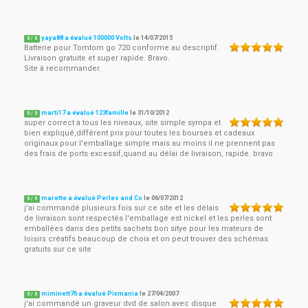
yaya88 a évalué 100000 Volts
le
14/07/2015
5
/
5
Batterie pour Tomtom go 720 conforme au descriptif.
Livraison gratuite et super rapide. Bravo.
Site à recommander.
marti17 a évalué 123famille
le
31/10/2012
5
/
5
super correct à tous les niveaux, site simple sympa et
bien expliqué,différent prix pour toutes les bourses et cadeaux
originaux.pour l'emballage simple mais au moins il ne prennent pas
des frais de ports excessif,quand au délai de livraison, rapide. bravo
marette a évalué Perles and Co
le
06/07/2012
5
/
5
j'ai commandé plusieurs fois sur ce site et les délais
de livraison sont respectés l'emballage est nickel et les perles sont
emballées dans des petits sachets bon sitye pour les mateurs de
loisirs créatifs beaucoup de choix et on peut trouver des schémas
gratuits sur ce site
miminett76 a évalué Pixmania
le
27/04/2007
5
/
5
j'ai commandé un graveur dvd de salon avec disque