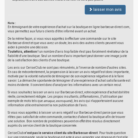
laisser mon avis
Note :
En témoignant de votre expérience d'achat sur la boutique en ligne barbecue-direct.com,
vous permettez aux futurs clients d'être informé avant un achat.
De la même façon, si vous vous apprêtez à effectuer une commande sur le site
Barbecue-direct et que vous avez un doute, les avis des autres clients peuvent vous
aider à prendre une décision.
Toutefois, attention !
un nombre d'avis trop faible n'est pas forcément révélateur de la
fiabilité d'une boutique. Seul un nombre d'avis important peut donner une image juste
de la satisfaction des clients d'une boutique.
Les avis sur CeriseClub ne sont pas rémunérés, à l'inverse de nombre d'autres sites.
En cas de mécontentement, la propension à laisser un avis négatif est donc importante,
motivée par la volonté naturelle de témoigner de son expérience négative et à le faire
savoir. La démarche spontanée de témoigner d'une expérience d'achat satisfaisante est
moins évidente. Il convient donc d'analyser les informations avec un certain recul.
Si vous souhaitez laisser un avis sur Barbecue-direct, votre expérience d'achat doit être
réelle, correctement rédigée. Les propos insultants, diffamatoires, (l'utilisation par
exemple de mots tels que
arnaque
,
escroquerie
), les avis qui n'apporteraient aucune
information utile entraîneront la non publication de l'avis.
Si vous vous apprêtez à laisser un avis négatif sur Barbecue-direct parce que vous
n'êtes pas satisfait de votre commande, contactez d'abord la boutique afin de trouver
une solution. Bon nombre de problèmes peuvent en effet être résolus directement
auprès du service client de la boutique concernée.
CeriseClub
n'est pas le service client du site Barbecue-direct
. Pour toute question
sur une commande, seule la boutique est apte à vous apporter une réponse et c'est elle