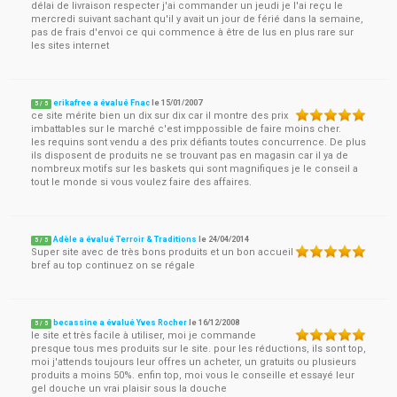
délai de livraison respecter j'ai commander un jeudi je l'ai reçu le
mercredi suivant sachant qu'il y avait un jour de férié dans la semaine,
pas de frais d'envoi ce qui commence à être de lus en plus rare sur
les sites internet
erikafree a évalué Fnac
le
15/01/2007
5
/
5
ce site mérite bien un dix sur dix car il montre des prix
imbattables sur le marché c'est imppossible de faire moins cher.
les requins sont vendu a des prix défiants toutes concurrence. De plus
ils disposent de produits ne se trouvant pas en magasin car il ya de
nombreux motifs sur les baskets qui sont magnifiques je le conseil a
tout le monde si vous voulez faire des affaires.
Adèle a évalué Terroir & Traditions
le
24/04/2014
5
/
5
Super site avec de très bons produits et un bon accueil
bref au top continuez on se régale
becassine a évalué Yves Rocher
le
16/12/2008
5
/
5
le site et très facile à utiliser, moi je commande
presque tous mes produits sur le site. pour les réductions, ils sont top,
moi j'attends toujours leur offres un acheter, un gratuits ou plusieurs
produits a moins 50%. enfin top, moi vous le conseille et essayé leur
gel douche un vrai plaisir sous la douche