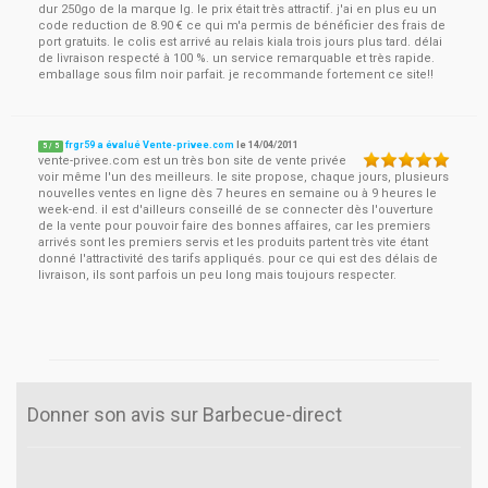
dur 250go de la marque lg. le prix était très attractif. j'ai en plus eu un
code reduction de 8.90 € ce qui m'a permis de bénéficier des frais de
port gratuits. le colis est arrivé au relais kiala trois jours plus tard. délai
de livraison respecté à 100 %. un service remarquable et très rapide.
emballage sous film noir parfait. je recommande fortement ce site!!
frgr59 a évalué Vente-privee.com
le
14/04/2011
5
/
5
vente-privee.com est un très bon site de vente privée
voir même l'un des meilleurs. le site propose, chaque jours, plusieurs
nouvelles ventes en ligne dès 7 heures en semaine ou à 9 heures le
week-end. il est d'ailleurs conseillé de se connecter dès l'ouverture
de la vente pour pouvoir faire des bonnes affaires, car les premiers
arrivés sont les premiers servis et les produits partent très vite étant
donné l'attractivité des tarifs appliqués. pour ce qui est des délais de
livraison, ils sont parfois un peu long mais toujours respecter.
Donner son avis sur Barbecue-direct