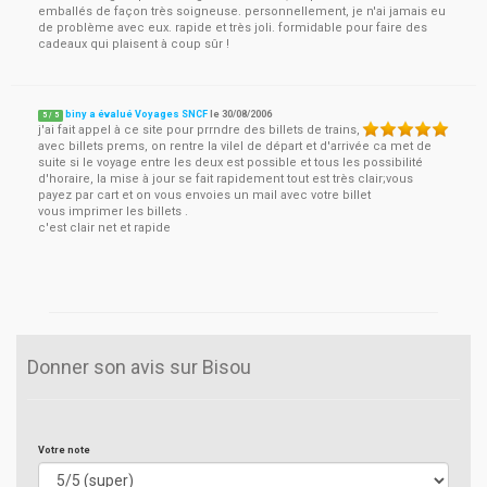
emballés de façon très soigneuse. personnellement, je n'ai jamais eu
de problème avec eux. rapide et très joli. formidable pour faire des
cadeaux qui plaisent à coup sûr !
biny a évalué Voyages SNCF
le
30/08/2006
5
/
5
j'ai fait appel à ce site pour prrndre des billets de trains,
avec billets prems, on rentre la vilel de départ et d'arrivée ca met de
suite si le voyage entre les deux est possible et tous les possibilité
d'horaire, la mise à jour se fait rapidement tout est très clair;vous
payez par cart et on vous envoies un mail avec votre billet
vous imprimer les billets .
c'est clair net et rapide
Donner son avis sur Bisou
Votre note