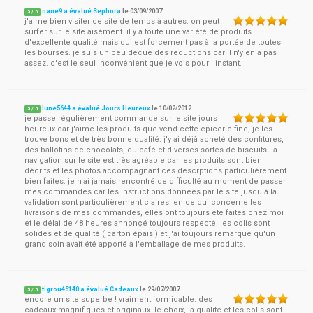
nane9 a évalué Sephora
le
03/09/2007
5
/
5
j'aime bien visiter ce site de temps à autres. on peut
surfer sur le site aisément. il y a toute une variété de produits
d'excellente qualité mais qui est forcement pas à la portée de toutes
les bourses. je suis un peu decue des reductions car il n'y en a pas
assez. c'est le seul inconvénient que je vois pour l'instant.
lune5644 a évalué Jours Heureux
le
10/02/2012
5
/
5
je passe régulièrement commande sur le site jours
heureux car j'aime les produits que vend cette épicerie fine, je les
trouve bons et de très bonne qualité. j'y ai déjà acheté des confitures,
des ballotins de chocolats, du café et diverses sortes de biscuits. la
navigation sur le site est très agréable car les produits sont bien
décrits et les photos accompagnant ces descrptions particulièrement
bien faites. je n'ai jamais rencontré de difficulté au moment de passer
mes commandes car les instructions données par le site jusqu'à la
validation sont particulièrement claires. en ce qui concerne les
livraisons de mes commandes, elles ont toujours été faites chez moi
et le délai de 48 heures annonçé toujours respecté. les colis sont
solides et de qualité ( carton épais ) et j'ai toujours remarqué qu'un
grand soin avait été apporté à l'emballage de mes produits.
tigrou45140 a évalué Cadeaux
le
29/07/2007
5
/
5
encore un site superbe ! vraiment formidable. des
cadeaux magnifiques et originaux. le choix, la qualité et les colis sont