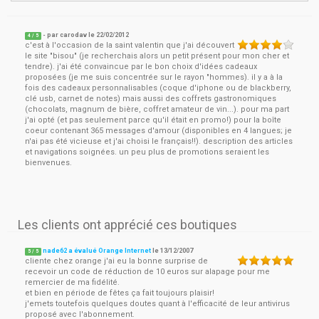
- par
carodav
le
22/02/2012
4
/ 5
c'est à l'occasion de la saint valentin que j'ai découvert
le site "bisou" (je recherchais alors un petit présent pour mon cher et
tendre). j'ai été convaincue par le bon choix d'idées cadeaux
proposées (je me suis concentrée sur le rayon "hommes). il y a à la
fois des cadeaux personnalisables (coque d'iphone ou de blackberry,
clé usb, carnet de notes) mais aussi des coffrets gastronomiques
(chocolats, magnum de bière, coffret amateur de vin...). pour ma part
j'ai opté (et pas seulement parce qu'il était en promo!) pour la boîte
coeur contenant 365 messages d'amour (disponibles en 4 langues; je
n'ai pas été vicieuse et j'ai choisi le français!!). description des articles
et navigations soignées. un peu plus de promotions seraient les
bienvenues.
Les clients ont apprécié ces boutiques
nade62 a évalué Orange Internet
le
13/12/2007
5
/
5
cliente chez orange j'ai eu la bonne surprise de
recevoir un code de réduction de 10 euros sur alapage pour me
remercier de ma fidélité.
et bien en période de fêtes ça fait toujours plaisir!
j'emets toutefois quelques doutes quant à l'efficacité de leur antivirus
proposé avec l'abonnement.