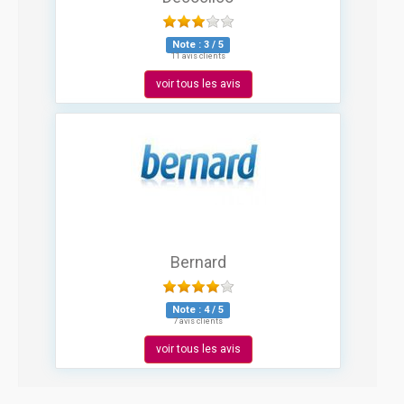
Note :
3
/
5
11 avis clients
voir tous les avis
Bernard
Note :
4
/
5
7 avis clients
voir tous les avis