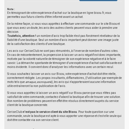
Note :
En témoignant de votre expérience d'achat sur la boutique en ligne bisou.fr, vous
permettez aux futurs clients d'être informé avant un achat.
De la même façon, si vous vous apprêtez à effectuer une commande sur le site Bisou et
que vous avez un doute, les avis des autres clients peuvent vous aider à prendre une
décision.
Toutefois, attention !
un nombre d'avis trop faible n'est pas forcément révélateur de la
fiabilité d'une boutique. Seul un nombre d'avis important peut donner une image juste
de la satisfaction des clients d'une boutique.
Les avis sur CeriseClub ne sont pas rémunérés, à l'inverse de nombre d'autres sites.
En cas de mécontentement, la propension à laisser un avis négatif est donc importante,
motivée par la volonté naturelle de témoigner de son expérience négative et à le faire
savoir. La démarche spontanée de témoigner d'une expérience d'achat satisfaisante est
moins évidente. Il convient donc d'analyser les informations avec un certain recul.
Si vous souhaitez laisser un avis sur Bisou, votre expérience d'achat doit être réelle,
correctement rédigée. Les propos insultants, diffamatoires, (l'utilisation par exemple de
mots tels que
arnaque
,
escroquerie
), les avis qui n'apporteraient aucune information
utile entraîneront la non publication de l'avis.
Si vous vous apprêtez à laisser un avis négatif sur Bisou parce que vous n'êtes pas
satisfait de votre commande, contactez d'abord la boutique afin de trouver une solution.
Bon nombre de problèmes peuvent en effet être résolus directement auprès du service
client de la boutique concernée.
CeriseClub
n'est pas le service client du site Bisou
. Pour toute question sur une
commande, seule la boutique est apte à vous apporter une réponse et c'est elle seule qui
doit être contactée via son service client.