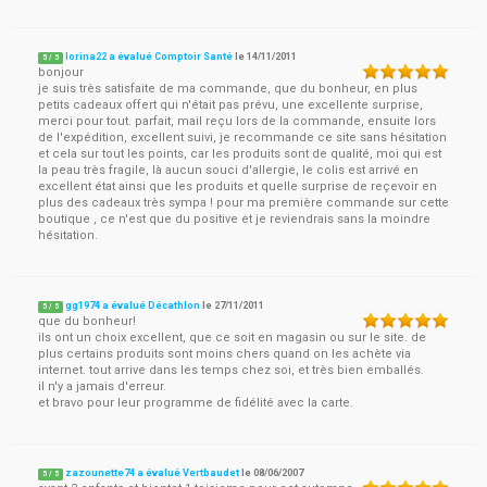
lorina22 a évalué Comptoir Santé
le
14/11/2011
5
/
5
bonjour
je suis très satisfaite de ma commande, que du bonheur, en plus
petits cadeaux offert qui n'était pas prévu, une excellente surprise,
merci pour tout. parfait, mail reçu lors de la commande, ensuite lors
de l'expédition, excellent suivi, je recommande ce site sans hésitation
et cela sur tout les points, car les produits sont de qualité, moi qui est
la peau très fragile, là aucun souci d'allergie, le colis est arrivé en
excellent état ainsi que les produits et quelle surprise de reçevoir en
plus des cadeaux très sympa ! pour ma première commande sur cette
boutique , ce n'est que du positive et je reviendrais sans la moindre
hésitation.
gg1974 a évalué Décathlon
le
27/11/2011
5
/
5
que du bonheur!
ils ont un choix excellent, que ce soit en magasin ou sur le site. de
plus certains produits sont moins chers quand on les achète via
internet. tout arrive dans les temps chez soi, et très bien emballés.
il n'y a jamais d'erreur.
et bravo pour leur programme de fidélité avec la carte.
zazounette74 a évalué Vertbaudet
le
08/06/2007
5
/
5