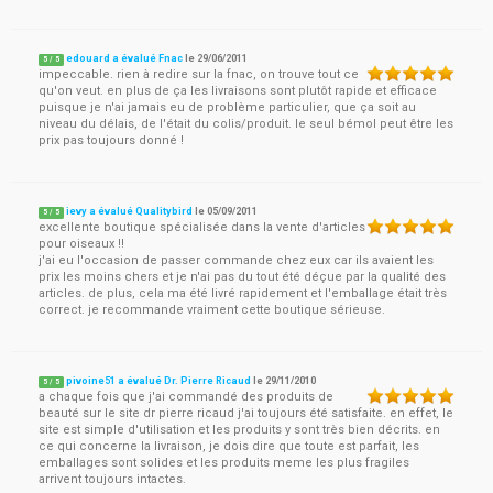
edouard a évalué Fnac
le
29/06/2011
5
/
5
impeccable. rien à redire sur la fnac, on trouve tout ce
qu'on veut. en plus de ça les livraisons sont plutôt rapide et efficace
puisque je n'ai jamais eu de problème particulier, que ça soit au
niveau du délais, de l'était du colis/produit. le seul bémol peut être les
prix pas toujours donné !
ievy a évalué Qualitybird
le
05/09/2011
5
/
5
excellente boutique spécialisée dans la vente d'articles
pour oiseaux !!
j'ai eu l'occasion de passer commande chez eux car ils avaient les
prix les moins chers et je n'ai pas du tout été déçue par la qualité des
articles. de plus, cela ma été livré rapidement et l'emballage était très
correct. je recommande vraiment cette boutique sérieuse.
pivoine51 a évalué Dr. Pierre Ricaud
le
29/11/2010
5
/
5
a chaque fois que j'ai commandé des produits de
beauté sur le site dr pierre ricaud j'ai toujours été satisfaite. en effet, le
site est simple d'utilisation et les produits y sont très bien décrits. en
ce qui concerne la livraison, je dois dire que toute est parfait, les
emballages sont solides et les produits meme les plus fragiles
arrivent toujours intactes.