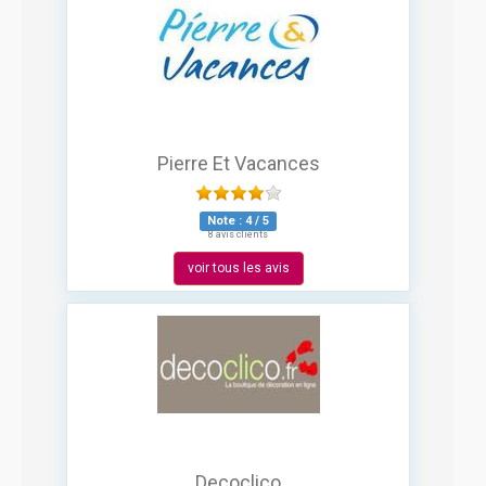
Pierre Et Vacances
Note :
4
/
5
8 avis clients
voir tous les avis
Decoclico