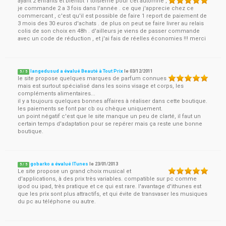
ayant 2 enfants et bientot 1 toisieme pour cet automne ,
je commande 2 a 3 fois dans l'année . ce que j'apprecie chez ce
commercant , c'est qu'il est possible de faire 1 report de paiement de
3 mois des 30 euros d'achats . de plus on peut se faire livrer au relais
colis de son choix en 48h . d'ailleurs je viens de passer commande
avec un code de réduction , et j'ai fais de réelles économies !!! merci
langedusud a évalué Beauté à Tout Prix
le
03/12/2011
5
/
5
le site propose quelques marques de parfum connues
mais est surtout spécialisé dans les soins visage et corps, les
compléments alimentaires...
il y a toujours quelques bonnes affaires à réaliser dans cette boutique.
les paiements se font par cb ou chèque uniquement.
un point négatif c'est que le site manque un peu de clarté, il faut un
certain temps d'adaptation pour se repérer mais ça reste une bonne
boutique.
gobarko a évalué ITunes
le
23/01/2013
5
/
5
Le site propose un grand choix musical et
d'applications, à des prix très variables. compatible sur pc comme
ipod ou ipad, très pratique et ce qui est rare. l'avantage d'ithunes est
que les prix sont plus attractifs, et qui évite de transvaser les musiques
du pc au téléphone ou autre.