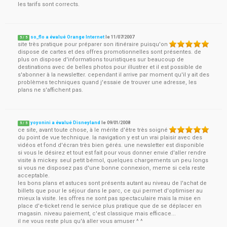
les tarifs sont corrects.
so_flo a évalué Orange Internet
le
11/07/2007
5
/
5
site très pratique pour préparer son itinéraire puisqu'on
dispose de cartes et des offres promotionnelles sont présentes. de
plus on dispose d'informations touristiques sur beaucoup de
destinations avec de belles photos pour illustrer et il est possible de
s'abonner à la newsletter. cependant il arrive par moment qu'il y ait des
problèmes techniques quand j'essaie de trouver une adresse, les
plans ne s'affichent pas.
yoyonini a évalué Disneyland
le
09/01/2008
5
/
5
ce site, avant toute chose, à le mérite d'être très soigné
du point de vue technique. la navigation y est un vrai plaisir avec des
vidéos et fond d'écran très bien gérés. une newsletter est disponible
si vous le désirez et tout est fait pour vous donner envie d'aller rendre
visite à mickey. seul petit bémol, quelques chargements un peu longs
si vous ne disposez pas d'une bonne connexion, meme si cela reste
acceptable.
les bons plans et astuces sont présents autant au niveau de l'achat de
billets que pour le séjour dans le parc, ce qui permet d'optimiser au
mieux la visite. les offres ne sont pas spectaculaire mais la mise en
place d'e-ticket rend le service plus pratique que de se déplacer en
magasin. niveau paiement, c'est classique mais efficace...
il ne vous reste plus qu'à aller vous amuser ^ ^