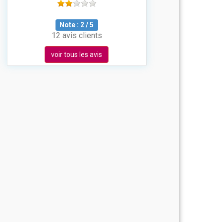
Note :
2
/
5
12 avis clients
voir tous les avis