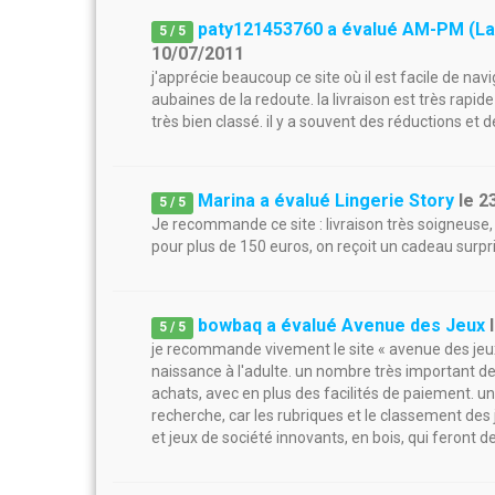
paty121453760 a évalué AM-PM (La
5
/
5
10/07/2011
j'apprécie beaucoup ce site où il est facile de n
aubaines de la redoute. la livraison est très rapide
très bien classé. il y a souvent des réductions et 
Marina a évalué Lingerie Story
le
2
5
/
5
Je recommande ce site : livraison très soigneuse, 
pour plus de 150 euros, on reçoit un cadeau surpri
bowbaq a évalué Avenue des Jeux
5
/
5
je recommande vivement le site « avenue des jeux »
naissance à l'adulte. un nombre très important d
achats, avec en plus des facilités de paiement. un 
recherche, car les rubriques et le classement des 
et jeux de société innovants, en bois, qui feront de