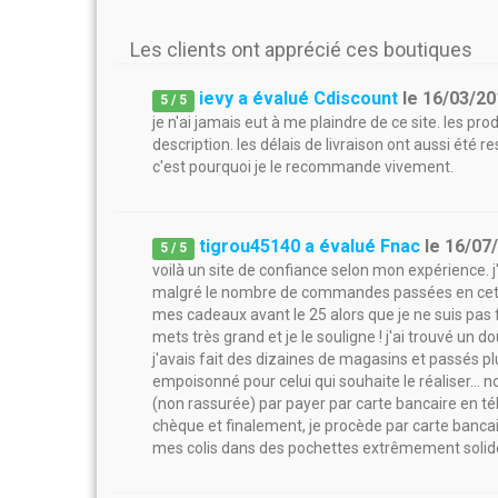
Les clients ont apprécié ces boutiques
ievy a évalué Cdiscount
le
16/03/20
5
/
5
je n'ai jamais eut à me plaindre de ce site. les p
description. les délais de livraison ont aussi été re
c'est pourquoi je le recommande vivement.
tigrou45140 a évalué Fnac
le
16/07
5
/
5
voilà un site de confiance selon mon expérience. 
malgré le nombre de commandes passées en cette pér
mes cadeaux avant le 25 alors que je ne suis pas f
mets très grand et je le souligne ! j'ai trouvé un d
j'avais fait des dizaines de magasins et passés p
empoisonné pour celui qui souhaite le réaliser... 
(non rassurée) par payer par carte bancaire en tél
chèque et finalement, je procède par carte bancaire
mes colis dans des pochettes extrêmement solid