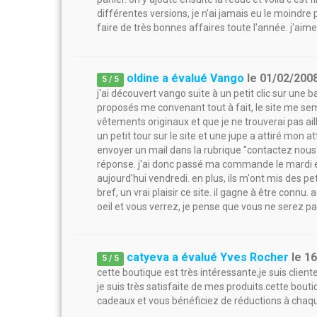
différentes versions, je n'ai jamais eu le moindre
faire de très bonnes affaires toute l'année. j'aim
oldine a évalué Vango
le
01/02/200
5
/
5
j'ai découvert vango suite à un petit clic sur une b
proposés me convenant tout à fait, le site me s
vêtements originaux et que je ne trouverai pas aille
un petit tour sur le site et une jupe a attiré mon att
envoyer un mail dans la rubrique "contactez nou
réponse. j'ai donc passé ma commande le mardi et l
aujourd'hui vendredi. en plus, ils m'ont mis des p
bref, un vrai plaisir ce site. il gagne à être connu.
oeil et vous verrez, je pense que vous ne serez p
catyeva a évalué Yves Rocher
le
16
5
/
5
cette boutique est très intéressante,je suis clie
je suis très satisfaite de mes produits.cette bouti
cadeaux et vous bénéficiez de réductions à cha