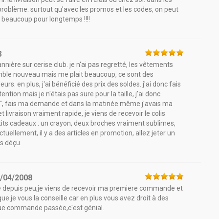
 problème. surtout qu'avec les promos et les codes, on peut
e beaucoup pour longtemps !!!!
8
annière sur cerise club. je n'ai pas regretté, les vêtements
emble nouveau mais me plait beaucoup, ce sont des
urs. en plus, j'ai bénéficié des prix des soldes. j'ai donc fais
ention mais je n'étais pas sure pour la taille, j'ai donc
s", fais ma demande et dans la matinée même j'avais ma
ivraison vraiment rapide, je viens de recevoir le colis
etits cadeaux : un crayon, deux broches vraiment sublimes,
 actuellement, il y a des articles en promotion, allez jeter un
as déçu.
/04/2008
nte depuis peu,je viens de recevoir ma premiere commande et
que je vous la conseille car en plus vous avez droit à des
que commande passée,c'est génial.