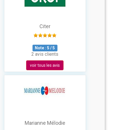
Citer
Note :
5
/
5
2 avis clients
voir tous les avis
Marianne Mélodie