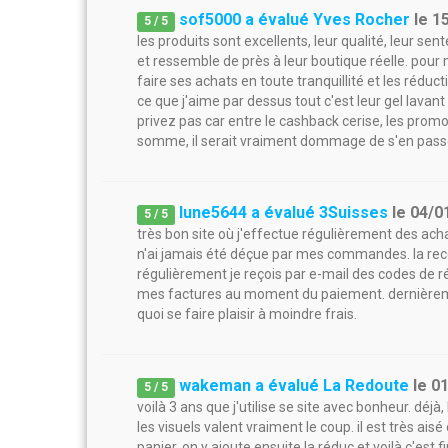
sof5000 a évalué Yves Rocher
le
1
5
/
5
les produits sont excellents, leur qualité, leur sent
et ressemble de près à leur boutique réelle. pour 
faire ses achats en toute tranquillité et les rédu
ce que j'aime par dessus tout c'est leur gel lavant
privez pas car entre le cashback cerise, les promoti
somme, il serait vraiment dommage de s'en pass
lune5644 a évalué 3Suisses
le
04/0
5
/
5
très bon site où j'effectue régulièrement des ach
n'ai jamais été déçue par mes commandes. la rece
régulièrement je reçois par e-mail des codes de 
mes factures au moment du paiement. dernièremen
quoi se faire plaisir à moindre frais.
wakeman a évalué La Redoute
le
0
5
/
5
voilà 3 ans que j'utilise se site avec bonheur. déj
les visuels valent vraiment le coup. il est très a
panier. on y ajoute ensuite la réduc et voilà c'est fi