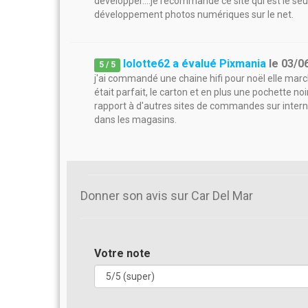
développer....je recommande ce site qui est le seul
développement photos numériques sur le net.
lolotte62 a évalué Pixmania
le
03/0
5
/
5
j'ai commandé une chaine hifi pour noël elle march
était parfait, le carton et en plus une pochette no
rapport à d'autres sites de commandes sur internet
dans les magasins.
Donner son avis sur Car Del Mar
Votre note