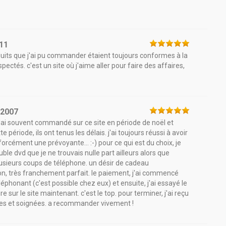
11
roduits que j'ai pu commander étaient toujours conformes à la
spectés. c'est un site où j'aime aller pour faire des affaires,
/2007
j'ai souvent commandé sur ce site en période de noël et
iode, ils ont tenus les délais. j'ai toujours réussi à avoir
orcément une prévoyante... :-) pour ce qui est du choix, je
ouble dvd que je ne trouvais nulle part ailleurs alors que
lusieurs coups de téléphone. un désir de cadeau
non, très franchement parfait. le paiement, j'ai commencé
éphonant (c'est possible chez eux) et ensuite, j'ai essayé le
 sur le site maintenant. c'est le top. pour terminer, j'ai reçu
es et soignées. a recommander vivement !