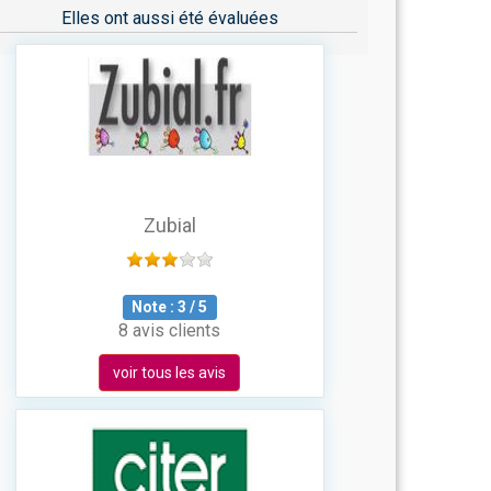
Elles ont aussi été évaluées
Zubial
Note :
3
/
5
8 avis clients
voir tous les avis