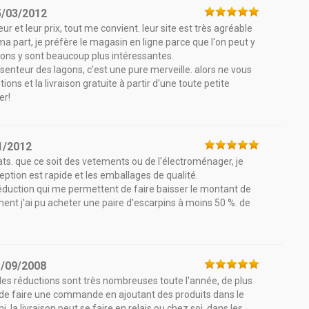
5/03/2012
eur et leur prix, tout me convient. leur site est très agréable
ma part, je préfère le magasin en ligne parce que l'on peut y
ctions y sont beaucoup plus intéressantes.
 senteur des lagons, c'est une pure merveille. alors ne vous
ons et la livraison gratuite à partir d'une toute petite
er!
1/2012
ats. que ce soit des vetements ou de l'électroménager, je
ption est rapide et les emballages de qualité.
réduction qui me permettent de faire baisser le montant de
t j'ai pu acheter une paire d'escarpins à moins 50 %. de
1/09/2008
à, les réductions sont très nombreuses toute l'année, de plus
isé de faire une commande en ajoutant des produits dans le
ni. la livraison peut se faire en relais ou chez soi. dans les