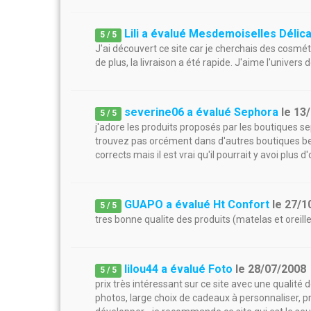
Lili a évalué Mesdemoiselles Délic
5
/
5
J'ai découvert ce site car je cherchais des cosmét
de plus, la livraison a été rapide. J'aime l'univers 
severine06 a évalué Sephora
le
13
5
/
5
j'adore les produits proposés par les boutiques se
trouvez pas orcément dans d'autres boutiques beau
corrects mais il est vrai qu'il pourrait y avoi plus 
GUAPO a évalué Ht Confort
le
27/1
5
/
5
tres bonne qualite des produits (matelas et oreiller
lilou44 a évalué Foto
le
28/07/2008
5
/
5
prix très intéressant sur ce site avec une qualité
photos, large choix de cadeaux à personnaliser, p