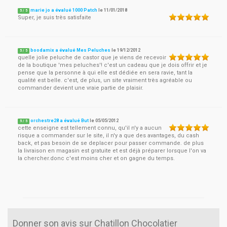
marie jo a évalué 1000 Patch
le
11/01/2018
5
/
5
Super, je suis très satisfaite
boodamix a évalué Mes Peluches
le
19/12/2012
5
/
5
quelle jolie peluche de castor que je viens de recevoir
de la boutique 'mes peluches'! c'est un cadeau que je dois offrir et je
pense que la personne à qui elle est dédiée en sera ravie, tant la
qualité est belle. c'est, de plus, un site vraiment très agréable ou
commander devient une vraie partie de plaisir.
orchestre28 a évalué But
le
05/05/2012
5
/
5
cette enseigne est tellement connu, qu'il n'y a aucun
risque a commander sur le site, il n'y a que des avantages, du cash
back, et pas besoin de se deplacer pour passer commande. de plus
la livraison en magasin est gratuite et est déjà préparer lorsque l'on va
la chercher.donc c'est moins cher et on gagne du temps.
Donner son avis sur Chatillon Chocolatier