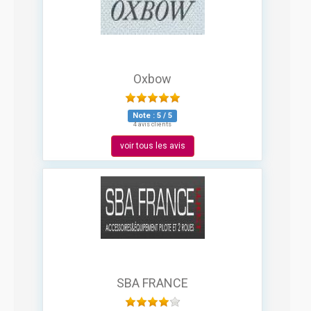
Oxbow
Note :
5
/
5
4 avis clients
voir tous les avis
SBA FRANCE