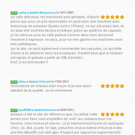
ccelia a évalué Nespresso
le
19/11/2007
5
/
5
un café délicieux. les machines sont géniales, d'abord
parce que pour un prix raisonnable on peut avoir une machine avec
beaucoup de pression (toutes sont a 19 bars), ce qui est assez rare, et
en plus elle sont très faciles à nettoyer grâce au système de capsule.
je ne retrouve plus du café partout comme dans mon ancienne
machine à expresso. en plus, pour ne rien gâcher les machines sont
très esthétiques.
sur le site, on peut également commander les capsules, ce qui évite
d'avoir à se déplacer dans les boutiques. d'autant plus que la livraison
est rapide et gratuite à partir de 50€ d'achats !
bref, à recommander !!
Lillou a évalué Colorart
le
17/01/2015
5
/
5
Commande de chassis bien reçue et je suis donc
satisfait de la qualité. Je recommande
juju95360 a évalué Amazon
le
03/01/2012
5
/
5
amazon a été le site de référence que j'ai utilisé cette
année pour faire mes emplettes de noël. les cadeaux pour ma
femme, mes neveux et nièces...j'y ai vraiment tout trouvé en quelques
clics: cd, dvd, jouets 1er âge, peluches et jeux vidéos et tout ça à des
prix très attractifs (un réél gain d'argent par rapport au supermarché).