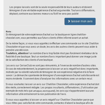
Les propos laissés sont de la seule responsabilité de leurs auteurs et doivent
témoigner d'une véritable expérience d'achat argumentée. Tout avis diffamatoire,
déplacé, contraire aux bonnes moeurs ou fictif ne sera pas publié
laisser mon avis
Note :
En témoignant de votre expérience d'achat sur la boutique en ligne chatillon-
chocolat.com, vous permettez aux futurs clients d'être informé avant un achat.
De la même façon, si vous vous apprêtez à effectuer une commande sur le site Chatillon
Chocolatier et que vous avez un doute, les avis des autres clients peuvent vous aider à
prendre une décision.
Toutefois, attention !
un nombre d'avis trop faible n'est pas forcément révélateur de la
fiabilité d'une boutique. Seul un nombre d'avis important peut donner une image juste
de la satisfaction des clients d'une boutique.
Les avis sur CeriseClub ne sont pas rémunérés, à l'inverse de nombre d'autres sites.
En cas de mécontentement, la propension à laisser un avis négatif est donc importante,
motivée par la volonté naturelle de témoigner de son expérience négative et à le faire
savoir. La démarche spontanée de témoigner d'une expérience d'achat satisfaisante est
moins évidente. Il convient donc d'analyser les informations avec un certain recul.
Si vous souhaitez laisser un avis sur Chatillon Chocolatier, votre expérience d'achat doit
être réelle, correctement rédigée. Les propos insultants, diffamatoires, (l'utilisation par
exemple de mots tels que
arnaque
,
escroquerie
), les avis qui n'apporteraient aucune
information utile entraîneront la non publication de l'avis.
Si vous vous apprêtez à laisser un avis négatif sur Chatillon Chocolatier parce que
vous n'êtes pas satisfait de votre commande, contactez d'abord la boutique afin de