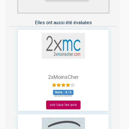
Elles ont aussi été évaluées
2xMoinsCher
Note :
4
/
5
43 avis clients
voir tous les avis