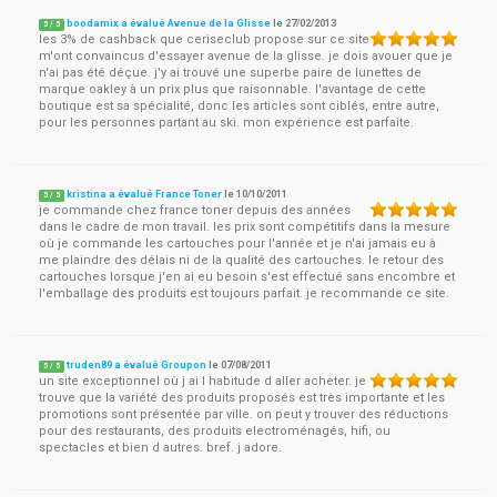
boodamix a évalué Avenue de la Glisse
le
27/02/2013
5
/
5
les 3% de cashback que ceriseclub propose sur ce site
m'ont convaincus d'essayer avenue de la glisse. je dois avouer que je
n'ai pas été déçue. j'y ai trouvé une superbe paire de lunettes de
marque oakley à un prix plus que raisonnable. l'avantage de cette
boutique est sa spécialité, donc les articles sont ciblés, entre autre,
pour les personnes partant au ski. mon expérience est parfaite.
kristina a évalué France Toner
le
10/10/2011
5
/
5
je commande chez france toner depuis des années
dans le cadre de mon travail. les prix sont compétitifs dans la mesure
où je commande les cartouches pour l'année et je n'ai jamais eu à
me plaindre des délais ni de la qualité des cartouches. le retour des
cartouches lorsque j'en ai eu besoin s'est effectué sans encombre et
l'emballage des produits est toujours parfait. je recommande ce site.
truden89 a évalué Groupon
le
07/08/2011
5
/
5
un site exceptionnel où j ai l habitude d aller acheter. je
trouve que la variété des produits proposés est très importante et les
promotions sont présentée par ville. on peut y trouver des réductions
pour des restaurants, des produits electroménagés, hifi, ou
spectacles et bien d autres. bref. j adore.