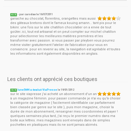
- par
carodav
le
16/07/2011
4
/ 5
ganache au chocolat, florentins, orangettes mais aussi
des gâteaux bretons dont le fameux kouing amann... tant pis pour le
bikini: une fois sur le site chatillon chocolatier on a envie de tout
goûter..ici, tout est artisanal et on peut compter sur michel chatillon
pour sélectionner les meilleures matières premières et les
transformer avec passion. si vous passer par pleyben vous pourrez
même visiter gratuitement l'atelier de fabrication pour vous en
convaincre. pour en revenir au site, la navigation est agréable et toutes
les informations sont également disponibles en anglais.
Les clients ont apprécié ces boutiques
lune5644 a évalué ViaPresse
le
19/01/2012
5
/
5
sur le site viapresse j'ai acheté un abonnement d'un an
à un magazine féminin. pour passer commande je n'ai eu qu'à choisir
la catégorie de magazine ( facilement identifiable car parfaitement
bien classée par genre sur le site ), puis mon magazine, choisir la
durée de mon abonnement, renseigner mes coordonnées et payer !
quelques semaines plus tard, j'ai reçu le premier numéro dans ma
boite aux lettres. mes magazines sont envoyés dans de simples
pochettes en plastiques mais ils ne sont jamais abimés.