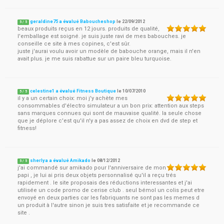
geraldine75 a évalué Baboucheshop
le
22/09/2012
5
/
5
beaux produits reçus en 12 jours. produits de qualité,
l'emballage est soigné. je suis juste ravi de mes babouches. je
conseille ce site à mes copines, c'est sûr.
juste j'aurai voulu avoir un modèle de babouche orange, mais il n'en
avait plus. je me suis rabattue sur un paire bleu turquoise.
celestine1 a évalué Fitness Boutique
le
10/07/2010
5
/
5
il y a un certain choix: moi j'y achète mes
consommables d'électro simulateur a un bon prix: attention aux steps
sans marques connues qui sont de mauvaise qualité. la seule chose
que je déplore c'est qu'il n'y a pas assez de choix en dvd de step et
fitness!
sherlya a évalué Amikado
le
08/12/2012
5
/
5
j'ai commandé sur amikado pour l'anniversaire de mon
papi , je lui ai pris deux objets personnalisé qu'il a reçu trés
rapidement . le site proposais des réductions interessantes et j'ai
utilisée un code promo de cerise club . seul bémol un colis peut etre
envoyé en deux parties car les fabriquants ne sont pas les memes d
un produit à l'autre sinon je suis tres satisfaite et je recommande ce
site .