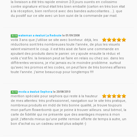
la livraison a été très rapide environ 2-3 jours ouvrés en colissimo
contre signature et tout était très bien emballé (carton en très bon état
à la réception, bien renforcé avec des bandes autocollantes....). que
du positif sur ce site avec un bon suivi de la commande par mail.
wakeman a évalué La Redoute
le
01/09/2008
5
/
5
voilà 3 ans que j'utilise se site avec bonheur. déjà, les
réductions sont très nombreuses toute l'année, de plus les visuels
valent vraiment le coup. il est très aisé de faire une commande en
ajoutant des produits dans le panier. on y ajoute ensuite la réduc et
voilà c'est fini. la livraison peut se faire en relais ou chez soi. dans les
différentes versions, je n'ai jamais eu le moindre problème. surtout
qu'avec les promos et les codes, on peut faire de très bonnes affaires
toute l'année. j'aime beaucoup pour longtemps !!!!
moda a évalué Sephora
le
20/08/2010
5
/
5
mention spéciale pour sephora qui reste à la hauteur
de mes attentes: très professionnel, navigation sur le site très pratique,
nombreux produits en mdd de trés bonne qualité, je trouve toujours
mon parfum flowerbomb que je peine à trouver ailleurs. seul bémol, la
carte de fidélité qui ne présente que des avantages moyens à mon
goût: j'attends mieux qu'une petite remise offerte de temps à autre, un
bon d'achat ou un cadeau serait plus adapté:-)