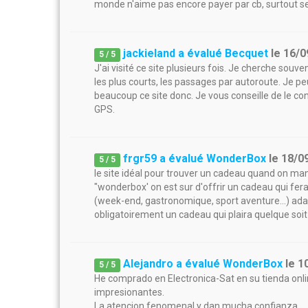
monde n'aime pas encore payer par cb, surtout se
jackieland a évalué Becquet
le
16/0
5
/
5
J'ai visité ce site plusieurs fois. Je cherche sou
les plus courts, les passages par autoroute. Je 
beaucoup ce site donc. Je vous conseille de le con
GPS.
frgr59 a évalué WonderBox
le
18/0
5
/
5
le site idéal pour trouver un cadeau quand on m
"wonderbox' on est sur d'offrir un cadeau qui fera 
(week-end, gastronomique, sport aventure...) ad
obligatoirement un cadeau qui plaira quelque soit 
Alejandro a évalué WonderBox
le
1
5
/
5
He comprado en Electronica-Sat en su tienda onlin
impresionantes.
La atencion fenomenal y dan mucha confianza.