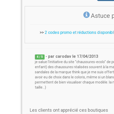
Astuce 
>>
2 codes promo et réductions disponib
- par
carodav
le
17/04/2013
4
/ 5
je salue l'initiative du site "chaussures-ecolo" 
enfant) des chaussures réalisées souvent à la main
sandales de la marque think que je me suis offerte
avoir eu de choix dans le coloris, même si un bla
permettent de bien visualiser chaque modèle. la na
taille...)
Les clients ont apprécié ces boutiques