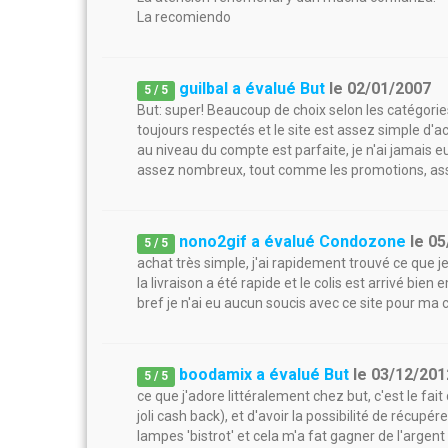
La recomiendo
guilbal a évalué But
le
02/01/2007
5
/
5
But: super! Beaucoup de choix selon les catégorie
toujours respectés et le site est assez simple d'ac
au niveau du compte est parfaite, je n'ai jamais e
assez nombreux, tout comme les promotions, ass
nono2gif a évalué Condozone
le
05
5
/
5
achat très simple, j'ai rapidement trouvé ce que j
la livraison a été rapide et le colis est arrivé bie
bref je n'ai eu aucun soucis avec ce site pour m
boodamix a évalué But
le
03/12/201
5
/
5
ce que j'adore littéralement chez but, c'est le fa
joli cash back), et d'avoir la possibilité de récupé
lampes 'bistrot' et cela m'a fat gagner de l'argent 