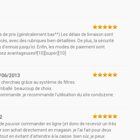
s de prix (généralement bas^^) Les délais de livraison sont
cès, avec des rubriques bien détaillées. De plus, la sécurité
u d'ennuis jusqu'ici. Enfin, les modes de paiement sont
ez avantageuses!![10][super][10]
/06/2013
e cherchais grâce au système de filtres.
n emballé. beaucoup de choix.
a commande. je recommande l'utilisation du site condozone.
2
it de pouvoir commander en ligne (et donc de recevoir un très
rer son achat directement en magasin. je l'ai fait pour deux
tout en évitant d'attendre à la caisse. bien sûr, je peux