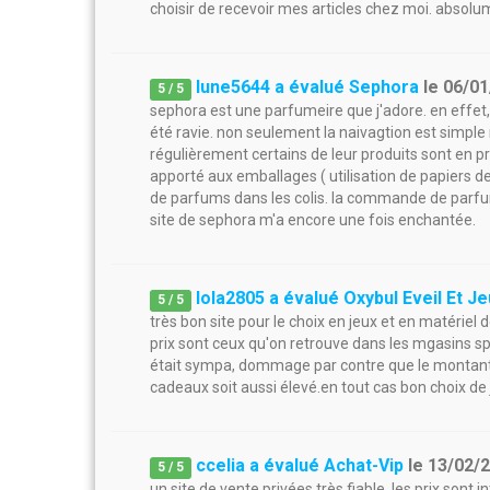
choisir de recevoir mes articles chez moi. absolu
lune5644 a évalué Sephora
le
06/01
5
/
5
sephora est une parfumeire que j'adore. en effet, 
été ravie. non seulement la naivagtion est simpl
régulièrement certains de leur produits sont en pr
apporté aux emballages ( utilisation de papiers de
de parfums dans les colis. la commande de parfum
site de sephora m'a encore une fois enchantée.
lola2805 a évalué Oxybul Eveil Et J
5
/
5
très bon site pour le choix en jeux et en matériel d
prix sont ceux qu'on retrouve dans les mgasins spé
était sympa, dommage par contre que le montant 
cadeaux soit aussi élevé.en tout cas bon choix de 
ccelia a évalué Achat-Vip
le
13/02/
5
/
5
un site de vente privées très fiable. les prix sont i