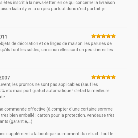
êtes inscrit à la news-letter. en ce qui concerne la livraison
ivraison kiala il y en a un peu partout donc c'est parfait. je
011
objets de décoration et de linges de maison. les parures de
orqu'ils font les soldes, car sinon elles sont un peu chères.les
2007
ouvent, les promos ne sont pas applicables (sauf les
0% etc mais port gratuit automatique ! c'était la meilleure
de.
e ma commande effective (à compter d'une certaine somme
e très bien emballé : carton pour la protection. vendeuse très
ts (garantie,...)
ns supplément à la boutique au moment du retrait : tout le