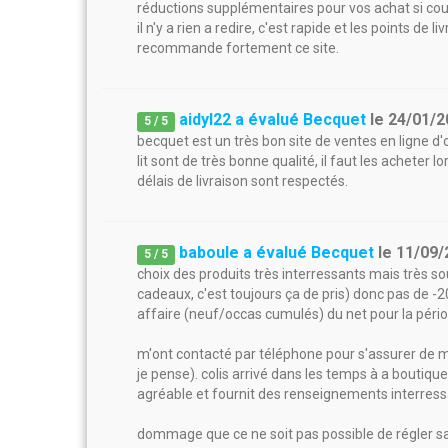
réductions supplémentaires pour vos achat si cous 
il n'y a rien a redire, c'est rapide et les points de l
recommande fortement ce site.
aidyl22 a évalué Becquet
le
24/01/2
5
/
5
becquet est un très bon site de ventes en ligne d'
lit sont de très bonne qualité, il faut les acheter l
délais de livraison sont respectés.
baboule a évalué Becquet
le
11/09/
5
/
5
choix des produits très interressants mais très s
cadeaux, c'est toujours ça de pris) donc pas de -2
affaire (neuf/occas cumulés) du net pour la pério
m'ont contacté par téléphone pour s'assurer d
je pense). colis arrivé dans les temps à a boutiqu
agréable et fournit des renseignements interressan
dommage que ce ne soit pas possible de régler sa