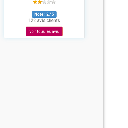
Note :
2
/
5
122 avis clients
voir tous les avis