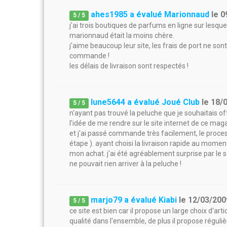
ahes1985 a évalué Marionnaud
le
0
5
/
5
j'ai trois boutiques de parfums en ligne sur lesque
marionnaud était la moins chère.
j'aime beaucoup leur site, les frais de port ne son
commande !
les délais de livraison sont respectés !
lune5644 a évalué Joué Club
le
18/
5
/
5
n'ayant pas trouvé la peluche que je souhaitais offr
l'idée de me rendre sur le site internet de ce ma
et j'ai passé commande très facilement, le process
étape ). ayant choisi la livraison rapide au mome
mon achat. j'ai été agréablement surprise par le so
ne pouvait rien arriver à la peluche !
marjo79 a évalué Kiabi
le
12/03/200
5
/
5
ce site est bien car il propose un large choix d'art
qualité dans l'ensemble, de plus il propose réguli