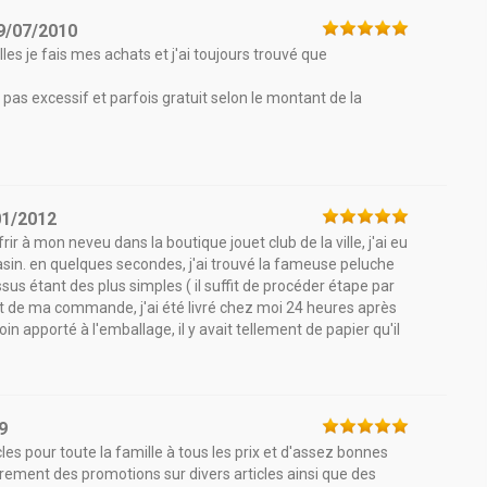
9/07/2010
lles je fais mes achats et j'ai toujours trouvé que
t pas excessif et parfois gratuit selon le montant de la
01/2012
ir à mon neveu dans la boutique jouet club de la ville, j'ai eu
gasin. en quelques secondes, j'ai trouvé la fameuse peluche
us étant des plus simples ( il suffit de procéder étape par
nt de ma commande, j'ai été livré chez moi 24 heures après
in apporté à l'emballage, il y avait tellement de papier qu'il
9
icles pour toute la famille à tous les prix et d'assez bonnes
èrement des promotions sur divers articles ainsi que des