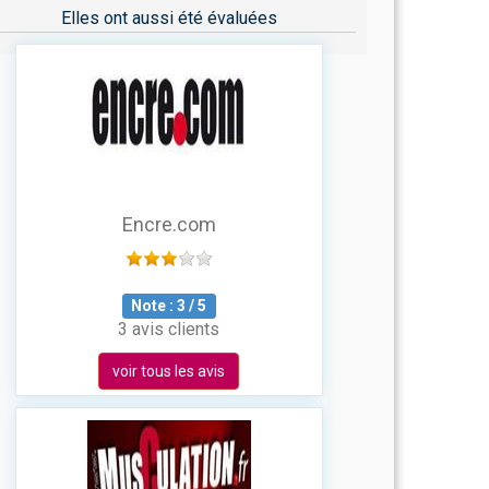
Elles ont aussi été évaluées
Encre.com
Note :
3
/
5
3 avis clients
voir tous les avis