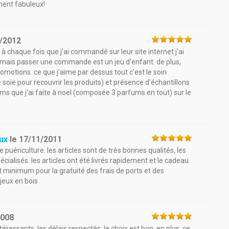
ment fabuleux!
/2012
à chaque fois que j'ai commandé sur leur site internet j'ai
e mais passer une commande est un jeu d'enfant. de plus,
omotions. ce que j'aime par dessus tout c'est le soin
 soie pour recouvrir les produits) et présence d'échantillons
s que j'ai faite à noel (composée 3 parfums en tout) sur le
eux
le
17/11/2011
e puériculture. les articles sont de très bonnes qualités, les
cialisés. les articles ont été livrés rapidement et le cadeau
minimum pour la gratuité des frais de ports et des
jeux en bois
2008
ntéressants, les délais respectés, le choix est bon. en plus, ce