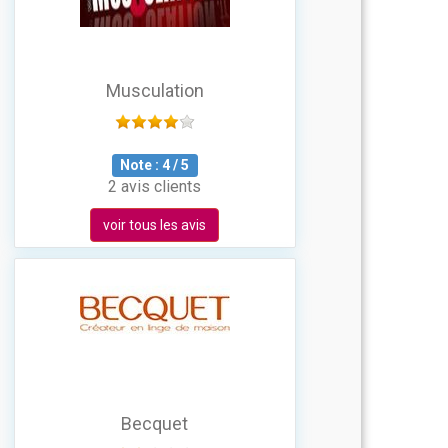
Musculation
Note :
4
/
5
2 avis clients
voir tous les avis
Becquet