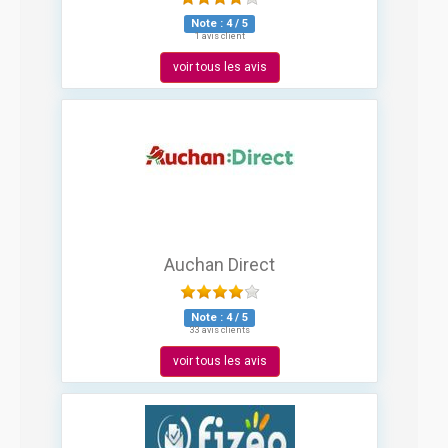
Note :
4
/
5
1 avis client
voir tous les avis
Auchan Direct
Note :
4
/
5
33 avis clients
voir tous les avis