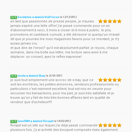
boodamix a évalué ViaPresse
le
12/12/2012
5
/
5
en tant que passionnée de presse people, je n'aurais
jamais espéré une telle offre! j'ai passé commande pour un an
d'abonnement à voici, 6 mois à closer et 6 mois à public. le prix,
promotions et cashback cumulé, a été dérisoire! si quelqu'un m'avait
dit que je pourrais lire mes magazines favoris pour ce montant, je n'y
aurais jamais cru.
et que dire de l'envoi? qu'il est absolument parfait. je reçois, chaque
semaine, dans ma boîte aux lettre, ma lecture sans avoir à me
déplacer. un conseil, ayez le reflex viapresse!
moda a évalué Ebay
le
21/01/2011
5
/
5
je suis tout simplement une accroc de e-bay, que ce
soit les enchères, les petites annonces, vendeurs professionnels ou
particuliers c'est vraiment excellent; tout est mis en oeuvre pour
securiser les transactions, pour ma part, je suis trés satisfaite et je
trouve qu'on y fait de trés trés bonnes affaires tant en qualité de
vendeur que d'acheteur!!!!
lune5644 a évalué Florajet
le
14/02/2012
5
/
5
florajet est un site sur lequel j'ai déjà passé commande
plusieurs fois. j'y ai acheté des bouquet composés mais également