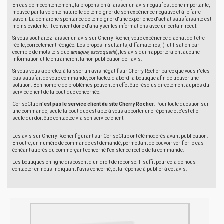
En cas de mécontentement, la propension à laisser un avis négatif est donc importante,
motivée par la volonté naturelle de témoigner de son expérience négative et à le faire
savoir. La démarche spontanée de témoigner d'une expérience d'achat satisfaisante est
moins évidente. Il convient donc d'analyser les informations avec un certain recul.
Si vous souhaitez laisser un avis sur Cherry Rocher, votre expérience d'achat doit être
réelle, correctement rédigée. Les propos insultants, diffamatoires, (l'utilisation par
exemple de mots tels que
arnaque
,
escroquerie
), les avis qui n'apporteraient aucune
information utile entraîneront la non publication de l'avis.
Si vous vous apprêtez à laisser un avis négatif sur Cherry Rocher parce que vous n'êtes
pas satisfait de votre commande, contactez d'abord la boutique afin de trouver une
solution. Bon nombre de problèmes peuvent en effet être résolus directement auprès du
service client de la boutique concernée.
CeriseClub
n'est pas le service client du site Cherry Rocher
. Pour toute question sur
une commande, seule la boutique est apte à vous apporter une réponse et c'est elle
seule qui doit être contactée via son service client.
Les avis sur Cherry Rocher figurant sur CeriseClub ont été modérés avant publication.
En outre, un numéro de commande est demandé, permettant de pouvoir vérifier le cas
échéant auprès du commerçant concerné l'existence réelle de la commande.
Les boutiques en ligne disposent d'un droit de réponse. Il suffit pour cela de nous
contacter en nous indiquant l'avis concerné, et la réponse à publier à cet avis.