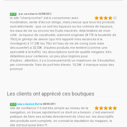
- par
carodav
le
02/08/2012
4
/ 5
le site "cherry-rocher" est à consommer avec
modération, vente d'alcool oblige, mais j'avoue que tous les produits
sont alléchants : que ce soit les liqueurs ou les crèmes de liqueurs,
les eaux de vie ou encore les fruits macérés. déjà testées de mon
côté : la liqueur de cacahuète, vraiment originale (8.77€ la bouteille de
70cl),le génépi de savoie (qui m'a rappelé mes vacances à la
montagne) à 17.23€ les 70cl et l'eau de vie de coing (une vraie
découverte!) à 32.03€. d'autres produits me tentent (comme une
spécialité à la truffe). les descriptions sont de qualité inégales: très
détaillées pour certaines, un peu plus légères pour
d'autres...attention, il y a (curieusement) un maximum de 3 bouteilles
par commande. frais de port très élevés: 10.24€. il manque aussi des
promos!
Les clients ont apprécié ces boutiques
ievy a évalué But
le
08/04/2011
5
/
5
site de confiance !! il est très simple au niveau de la
navigation, on trouve rapidement ce dont on a besoin. c'est vraiment
pratique de faire ses achats directement de chez soi. les descriptifs
des produits sont complets. on connait la réputation du magasin, le
site est tout aussi bien !!!