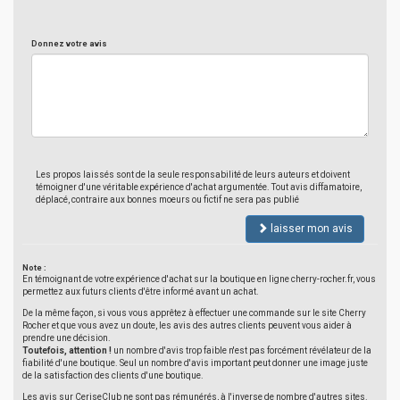
Donnez votre avis
Les propos laissés sont de la seule responsabilité de leurs auteurs et doivent
témoigner d'une véritable expérience d'achat argumentée. Tout avis diffamatoire,
déplacé, contraire aux bonnes moeurs ou fictif ne sera pas publié
laisser mon avis
Note :
En témoignant de votre expérience d'achat sur la boutique en ligne cherry-rocher.fr, vous
permettez aux futurs clients d'être informé avant un achat.
De la même façon, si vous vous apprêtez à effectuer une commande sur le site Cherry
Rocher et que vous avez un doute, les avis des autres clients peuvent vous aider à
prendre une décision.
Toutefois, attention !
un nombre d'avis trop faible n'est pas forcément révélateur de la
fiabilité d'une boutique. Seul un nombre d'avis important peut donner une image juste
de la satisfaction des clients d'une boutique.
Les avis sur CeriseClub ne sont pas rémunérés, à l'inverse de nombre d'autres sites.