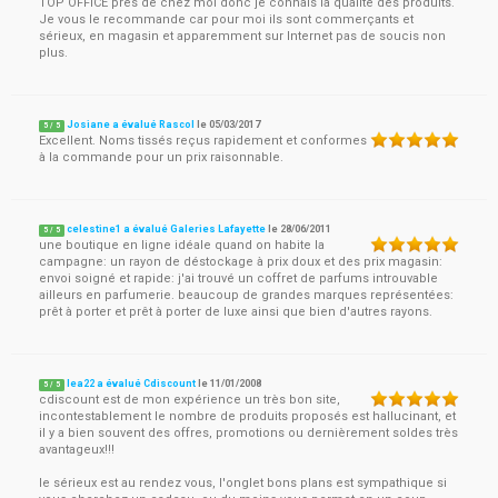
TOP OFFICE près de chez moi donc je connais la qualité des produits.
Je vous le recommande car pour moi ils sont commerçants et
sérieux, en magasin et apparemment sur Internet pas de soucis non
plus.
Josiane a évalué Rascol
le
05/03/2017
5
/
5
Excellent. Noms tissés reçus rapidement et conformes
à la commande pour un prix raisonnable.
celestine1 a évalué Galeries Lafayette
le
28/06/2011
5
/
5
une boutique en ligne idéale quand on habite la
campagne: un rayon de déstockage à prix doux et des prix magasin:
envoi soigné et rapide: j'ai trouvé un coffret de parfums introuvable
ailleurs en parfumerie. beaucoup de grandes marques représentées:
prêt à porter et prêt à porter de luxe ainsi que bien d'autres rayons.
lea22 a évalué Cdiscount
le
11/01/2008
5
/
5
cdiscount est de mon expérience un très bon site,
incontestablement le nombre de produits proposés est hallucinant, et
il y a bien souvent des offres, promotions ou dernièrement soldes très
avantageux!!!
le sérieux est au rendez vous, l'onglet bons plans est sympathique si