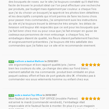
des bouquets de roses. sur le site j'ai toujours constaté qu'il était très
facile de trouver le produit idéal car l'on peut effectuer une recherche
par produits, par budget mais également par couleur. a chaque fois
que j'ai du choisir un bouquet j'ai apprécié les photos bien détaillées
et les descriptifs complets qui m'ont permis de faire les bons choix.
pour passer mes commandes, j'ai simplement suivi les instructions
du site et j'ai toujours trouvé la démarche très simple. les délais de
livraison ont toujour été respectés que ce soit pour les bouquets que
j'ai fait livrer chez moi ou pour ceux que j'ai fait envoyer en guise de
cadeaux aux personnes de mon entourage. a chaque fois, les
emballages étaient de qualité, les fleurs étaient parfaitement fraiches
et soigneusement présentées. j'ai toujours été très satisfaite des
commandes que j'ai faites sur ce site et le recommande vivement.
malhom a évalué Malhom
le
25/02/2011
5
/
5
site ergonomique et bon rapport qualité/prix. j'aime
bien les couleurs du site, ça change des sites sur fond blanc.
vraiment satisfait de ma commande. produit bien emballé en plus
paquet cadeau offert et frais de port gratuits dès 0€. n'hésitez pas à
commander vos sous vetements homme ou enfant chez eux.
aude a évalué Top Office
le
24/03/2007
5
/
5
Mon fauteuil de bureau TOP OFFICE (modèle Partner)
est arrivé le mardi (commandé vendredi), l'emballage était
impeccable et le fauteuil facile à monter. En plus il y a un magasin