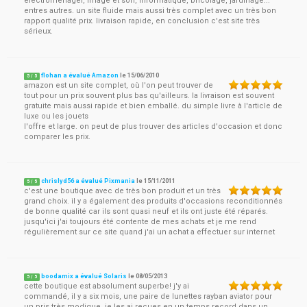
électroménager, image et son, informatique, bricolage, jardinage...
entres autres. un site fluide mais aussi très complet avec un très bon
rapport qualité prix. livraison rapide, en conclusion c'est site très
sérieux.
flohan a évalué Amazon
le
15/06/2010
5
/
5
amazon est un site complet, où l'on peut trouver de
tout pour un prix souvent plus bas qu'ailleurs. la livraison est souvent
gratuite mais aussi rapide et bien emballé. du simple livre à l'article de
luxe ou les jouets
l'offre et large. on peut de plus trouver des articles d'occasion et donc
comparer les prix.
chrislyd56 a évalué Pixmania
le
15/11/2011
5
/
5
c'est une boutique avec de très bon produit et un très
grand choix. il y a également des produits d'occasions reconditionnés
de bonne qualité car ils sont quasi neuf et ils ont juste été réparés.
jusqu'ici j'ai toujours été contente de mes achats et je me rend
régulièrement sur ce site quand j'ai un achat a effectuer sur internet
boodamix a évalué Solaris
le
08/05/2013
5
/
5
cette boutique est absolument superbe! j'y ai
commandé, il y a six mois, une paire de lunettes rayban aviator pour
un pris très modique. je les ai reçues en un temps record dans un