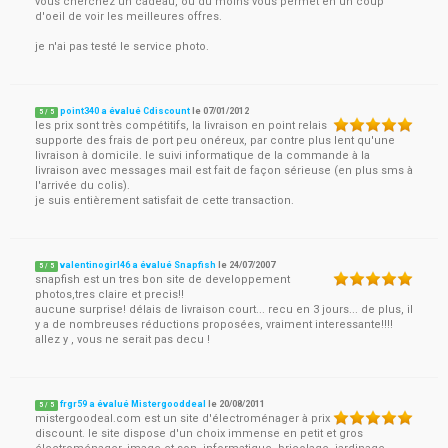
vous cherchez un cadeau, ou du moins vous permet en un coup
d'oeil de voir les meilleures offres.
je n'ai pas testé le service photo.
point340 a évalué Cdiscount
le
07/01/2012
5
/
5
les prix sont très compétitifs, la livraison en point relais
supporte des frais de port peu onéreux, par contre plus lent qu'une
livraison à domicile. le suivi informatique de la commande à la
livraison avec messages mail est fait de façon sérieuse (en plus sms à
l'arrivée du colis).
je suis entièrement satisfait de cette transaction.
valentinogirl46 a évalué Snapfish
le
24/07/2007
5
/
5
snapfish est un tres bon site de developpement
photos,tres claire et precis!!
aucune surprise! délais de livraison court... recu en 3 jours... de plus, il
y a de nombreuses réductions proposées, vraiment interessante!!!!
allez y , vous ne serait pas decu !
frgr59 a évalué Mistergooddeal
le
20/08/2011
5
/
5
mistergoodeal.com est un site d'électroménager à prix
discount. le site dispose d'un choix immense en petit et gros