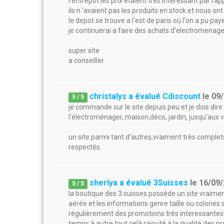
l'entrepot.les prix etaient tres interessant par rap
ils n 'avaient pas les produits en stock et nous ont
le depot se trouve a l'est de paris où l'on a pu pa
je continuerai a faire des achats d'electromenag
super site
a conseiller
christalys a évalué Cdiscount
le
09
5
/
5
je commande sur le site depuis peu et je dois dire 
l'électroménager, maison,déco, jardin, jusqu'aux 
un site parmi tant d'autres,vraiment très complets 
respectés.
sherlya a évalué 3Suisses
le
16/09
5
/
5
la boutique des 3 suisses possède un site vraiment 
aérée et les informations genre taille ou colories
régulièrement des promotions trés interessantes j
temps à autre tout celà rajouté à la qualité des pr