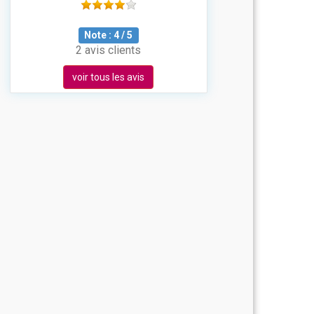
Note :
4
/
5
2 avis clients
voir tous les avis