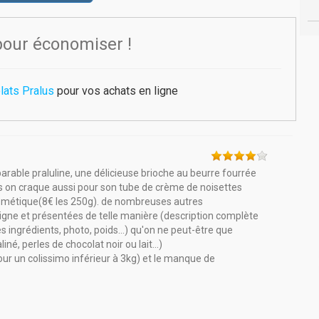
pour économiser !
lats Pralus
pour vos achats en ligne
arable praluline, une délicieuse brioche au beurre fourrée
s on craque aussi pour son tube de crème de noisettes
osmétique(8€ les 250g). de nombreuses autres
igne et présentées de telle manière (description complète
 ingrédients, photo, poids...) qu'on ne peut-être que
né, perles de chocolat noir ou lait...)
pour un colissimo inférieur à 3kg) et le manque de