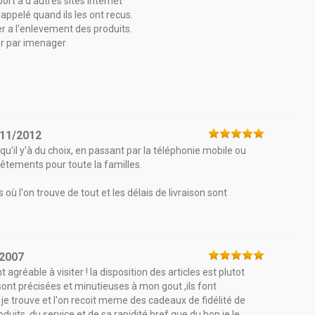
port a d'autres sites internet
 appelé quand ils les ont recus.
yer a l'enlevement des produits.
er par imenager
/11/2012
qu'il y'à du choix, en passant par la téléphonie mobile ou
vêtements pour toute la familles.
où l'on trouve de tout et les délais de livraison sont
/2007
agréable à visiter ! la disposition des articles est plutot
 sont précisées et minutieuses à mon gout ,ils font
e trouve et l'on recoit meme des cadeaux de fidélité de
oduits ,du service et de sa rapidité bref que du bon je le