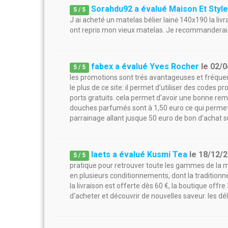
Sorahdu92 a évalué Maison Et Styl
5
/
5
J ai acheté un matelas bélier lainė 140x190 la livr
ont repris mon vieux matelas. Je recommanderai 
fabex a évalué Yves Rocher
le
02/0
5
/
5
les promotions sont trés avantageuses et fréquent
le plus de ce site: il permet d'utiliser des codes 
ports gratuits. cela permet d'avoir une bonne remi
douches parfumés sont à 1,50 euro ce qui permet d
parrainage allant jusque 50 euro de bon d'achat su
laets a évalué Kusmi Tea
le
18/12/
5
/
5
pratique pour retrouver toute les gammes de la 
en plusieurs conditionnements, dont la traditionne
la livraison est offerte dès 60 €, la boutique offre
d'acheter et découvrir de nouvelles saveur. les dél