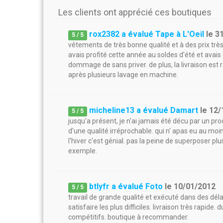
Les clients ont apprécié ces boutiques
rox2382 a évalué Tape à L'Oeil
le
3
5
/
5
vêtements de très bonne qualité et à des prix très
avais profité cette année au soldes d'été et avais
dommage de sans priver. de plus, la livraison est
après plusieurs lavage en machine.
micheline13 a évalué Damart
le
12/
5
/
5
jusqu'a présent, je n'ai jamais été décu par un p
d'une qualité irréprochable. qui n' apas eu au mo
l'hiver c'est génial. pas la peine de superposer plu
exemple.
btlyfr a évalué Foto
le
10/01/2012
5
/
5
travail de grande qualité et exécuté dans des dél
satisfaire les plus difficiles. livraison très rapide.
compétitifs. boutique à recommander.