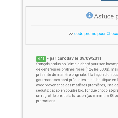
Astuce 
>>
code promo pour Choco
- par
carodav
le
09/09/2011
4
/ 5
françois pralus on l'aime d'abord pour son incomp
de généreuses pralines roses (12€ les 600g). mai
présenté de manière originale, à la façon d'un c
gourmandises sont présentes sur la boutique en l
avec provenance des matières premières, liste des
séduits: cacao en poudre bio, fondue chocolat-prali
un regret: le prix de la livraison (au minimum 8€ 
promotions.