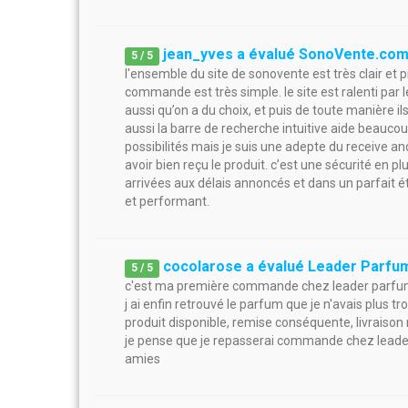
jean_yves a évalué SonoVente.co
5
/
5
l'ensemble du site de sonovente est très clair et pr
commande est très simple. le site est ralenti par
aussi qu’on a du choix, et puis de toute manière ils
aussi la barre de recherche intuitive aide beauco
possibilités mais je suis une adepte du receive 
avoir bien reçu le produit. c’est une sécurité e
arrivées aux délais annoncés et dans un parfait ét
et performant.
cocolarose a évalué Leader Parfu
5
/
5
c'est ma première commande chez leader parfu
j ai enfin retrouvé le parfum que je n'avais plus 
produit disponible, remise conséquente, livraison r
je pense que je repasserai commande chez leade
amies