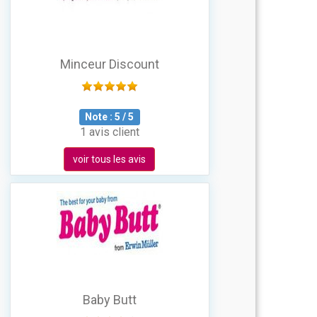
Minceur Discount
Note :
5
/
5
1 avis client
voir tous les avis
Baby Butt