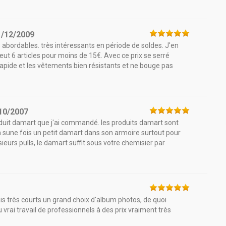
1/12/2009
 abordables. très intéressants en période de soldes. J'en
 eut 6 articles pour moins de 15€. Avec ce prix se serré
 rapide et les vêtements bien résistants et ne bouge pas
10/2007
roduit damart que j'ai commandé. les produits damart sont
in sune fois un petit damart dans son armoire surtout pour
sieurs pulls, le damart suffit sous votre chemisier par
ais très courts.un grand choix d'album photos, de quoi
 du vrai travail de professionnels à des prix vraiment très