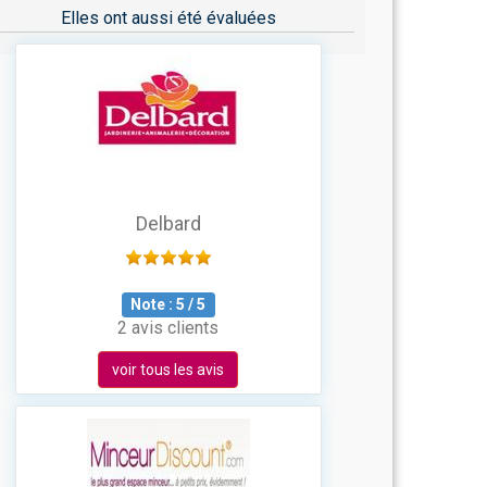
Elles ont aussi été évaluées
Delbard
Note :
5
/
5
2 avis clients
voir tous les avis