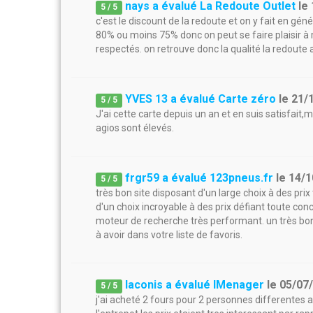
nays a évalué La Redoute Outlet
le
5
/
5
c'est le discount de la redoute et on y fait en gén
80% ou moins 75% donc on peut se faire plaisir à m
respectés. on retrouve donc la qualité la redoute a
YVES 13 a évalué Carte zéro
le
21/
5
/
5
J'ai cette carte depuis un an et en suis satisfait,m
agios sont élevés.
frgr59 a évalué 123pneus.fr
le
14/1
5
/
5
très bon site disposant d'un large choix à des prix
d'un choix incroyable à des prix défiant toute concu
moteur de recherche très performant. un très bon
à avoir dans votre liste de favoris.
laconis a évalué IMenager
le
05/07
5
/
5
j'ai acheté 2 fours pour 2 personnes differentes