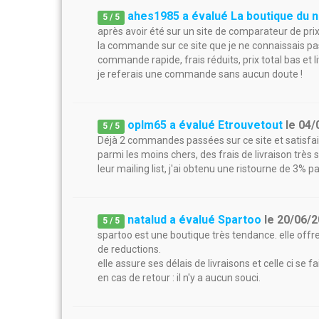
ahes1985 a évalué La boutique du n
5
/
5
après avoir été sur un site de comparateur de prix p
la commande sur ce site que je ne connaissais pas
commande rapide, frais réduits, prix total bas et l
je referais une commande sans aucun doute !
oplm65 a évalué Etrouvetout
le
04/
5
/
5
Déjà 2 commandes passées sur ce site et satisfait 
parmi les moins chers, des frais de livraison très 
leur mailing list, j'ai obtenu une ristourne de 
natalud a évalué Spartoo
le
20/06/
5
/
5
spartoo est une boutique très tendance. elle offr
de reductions.
elle assure ses délais de livraisons et celle ci se f
en cas de retour : il n'y a aucun souci.