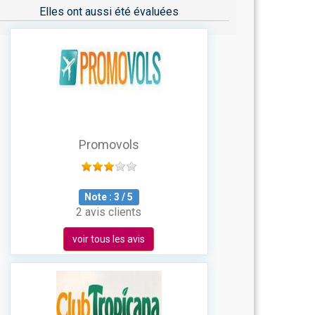
Elles ont aussi été évaluées
Promovols
Note :
3
/
5
2 avis clients
voir tous les avis