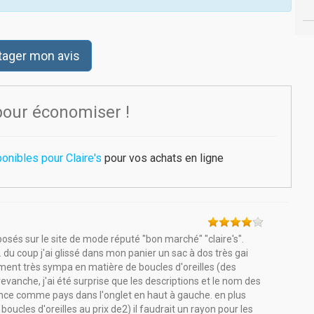
tager mon avis
pour économiser !
onibles pour Claire's
pour vos achats en ligne
oposés sur le site de mode réputé "bon marché" "claire's".
e. du coup j'ai glissé dans mon panier un sac à dos très gai
lement très sympa en matière de boucles d'oreilles (des
revanche, j'ai été surprise que les descriptions et le nom des
france comme pays dans l'onglet en haut à gauche. en plus
ucles d'oreilles au prix de2) il faudrait un rayon pour les