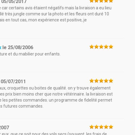
e
05/05/2017
car certains avis étaient négatifs mais la livraison a eu lieu
lé très jungle comme sur la photo et les fleurs ont duré 10
mais en tout cas, mon expérience est positive, je
x
le
25/08/2006
ture et du mabilier pour enfants.
e
05/07/2011
ux, croquettes ou boites de qualité. on y trouve également
s prix bien moins cher que notre vétérinaire. la livraison est
acile les petites commandes. un programme de fidelité permet
es futures commandes.
2007
. que ce soit pour des vols secs (souvent, les frais de