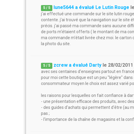
lune5644 a évalué Le Lutin Rouge
l
5
/
5
j'ai effectué une commande sur le site lutin rouge, 
contente. j'ai trouvé que la navigation sur le site 
précis. j'ai passé ma commande sans aucune difficu
de ports m'étaient offerts ( le montant de ma co
ma commande m'était livrée chez moi. le carton d'e
la photo du site.
zcrew a évalué Darty
le
28/02/2011
5
/
5
avec ses centaines d'enseignes partout en france, 
pour moi cette boutique est un peu "légère" dans 
consommateur moyen le choix est assez varié po
les raisons pour lesquelles on fait confiance à dart
- une présentation efficace des produits, avec des 
- des guides d'achats qui permettent d'être (au m
pas ;
- l'importance de la chaîne de magasins et la conf