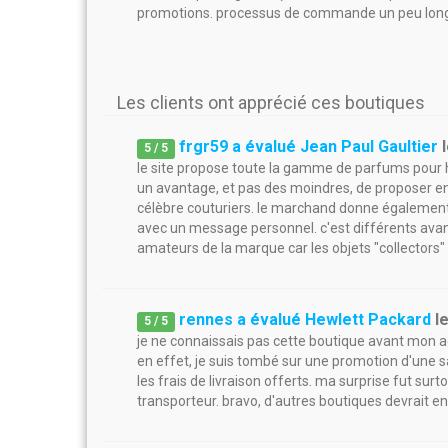
promotions. processus de commande un peu long ca
Les clients ont apprécié ces boutiques
frgr59 a évalué Jean Paul Gaultier
5
/
5
le site propose toute la gamme de parfums pour
un avantage, et pas des moindres, de proposer en 
célèbre couturiers. le marchand donne également l
avec un message personnel. c'est différents avan
amateurs de la marque car les objets "collectors"
rennes a évalué Hewlett Packard
l
5
/
5
je ne connaissais pas cette boutique avant mon a
en effet, je suis tombé sur une promotion d'une s
les frais de livraison offerts. ma surprise fut surt
transporteur. bravo, d'autres boutiques devrait en