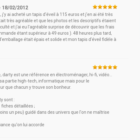
e
18/02/2012
j'y ai acheté un tapis d'éveil à 115 euros et j'en ai été très
était très agréable et que les photos et les descriptifs étaient
lté et j'ai eu l'agréable surprise de découvrir que les frais
mmande étant supérieur à 49 euros ). 48 heures plus tard,
mballage était épais et solide et mon tapis d'éveil fidèle à
darty est une référence en électroménager, hi-fi, vidéo...
sa partie high-tech, informatique mais pour le
ur que chacun y trouve son bonheur.
y sont :
fiches détaillées ;
oins un peu) guidé dans des univers que l'on ne maîtrise
iance qu'on lui accorde