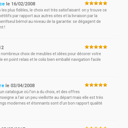
ce
le
16/02/2008
es plus fidèles, le choix est très satisfaisant: on y trouve ce
étitifs par rapport aux autres sites et la livraison par la
ement!seul bémol au niveau de la garantie: se dégagent de
nt !
12
 de nombreux choix de meubles et idées pour décorer votre
e en point relais et le colis bien emballé navigation facile
re
le
03/04/2008
 catalogue où l'on a du choix, et des offres
eigne a l'air un peu vieillotte au départ mais elle est très
agings modernes et étonnants sont d'un bon rapport qualité