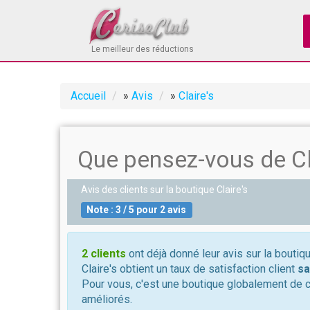
Le meilleur des réductions
Accueil
»
Avis
»
Claire's
Que pensez-vous de Cla
Avis des clients sur la boutique
Claire's
Note :
3
/
5
pour
2
avis
2 clients
ont déjà donné leur avis sur la boutiqu
Claire's obtient un taux de satisfaction client
sa
Pour vous, c'est une boutique globalement de 
améliorés.