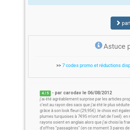
par
Astuce 
>>
7 codes promo et réductions disp
- par
carodav
le
06/08/2012
4
/ 5
j'ai été agréablement surprise par les articles pr
c'est au rayon des sacs que j'ai été le plus séduit
grâce à son look fleuri (29,95€). le choix est éga
plumes turquoises à 7€95 m'ont fait de l'oeil). en 
rayons soient en anglais alors que j'ai choisi la 
d'offres "passagères" (en ce moment 3 paires de bo