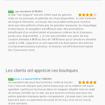
- par
carodav
le
21/09/2012
4
/ 5
le site "clic lingerie" est loin d'être haut de gamme
mais on ne peut pas se plaindre du choix disponible : à côté d'articles
de lingerie féminine, on trouve des sous-vêtements pour homme
ainsi que des parfums (mais pas de grandes marques), du maquillage
et des bijoux. la navigation est efficace avec des promotions
bénéficiant d'un endroit dédié et plusieurs critères de tri (marques,
poids, prix, disponibilité...). je me suis achetée une paire de bas
couture dentelle à 8€90 au lieu de 10€90 ainsi qu'un shorty en dentelle
soldé à 2,45€. j'apprécie le soin apporté à la description des articles
(comprenant plusieurs photos). la livraison est effectivement rapide
(en 2 jours pour moi).
Les clients ont apprécié ces boutiques
cesar.s a évalué HOM
le
17/08/2010
5
/
5
un excellent site pour les hommes ! enfin je trouve !
moi c'est une marque que j'aime beaucoup car la matière est super
agréable ! parfois je les trouve dans un magasin dégrifé mais le reste
du temps j'achète sur le site, les prix sont les mêmes que pour les
autres grandes marques après comparaison. j'ai payé avec ma carte
bancaire avec un paiement sécurisé et j'ai reçu mon lot en moins
d'une semaine.