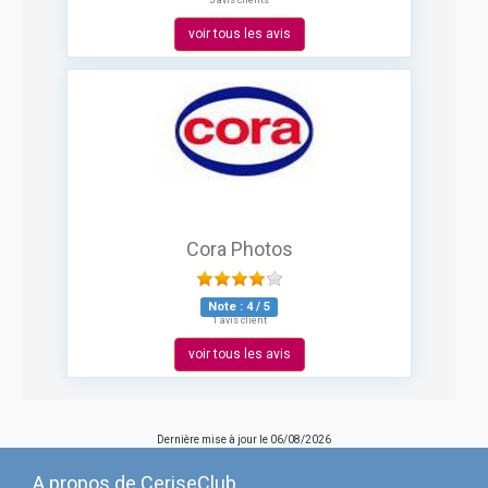
5 avis clients
voir tous les avis
Cora Photos
Note :
4
/
5
1 avis client
voir tous les avis
Dernière mise à jour le
06/08/2026
A propos de CeriseClub