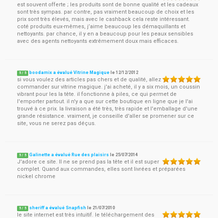
est souvent offerte ; les produits sont de bonne qualité et les cadeaux
sont très sympas. par contre, pas vraiment beaucoup de choix et les
prix sont très élevés, mais avec le cashback cela reste intéressant.
coté produits eux-mêmes, j’aime beaucoup les démaquillants et
nettoyants. par chance, il y en a beaucoup pour les peaux sensibles
avec des agents nettoyants extrêmement doux mais efficaces.
boodamix a évalué Vitrine Magique
le
12/12/2012
5
/
5
si vous voulez des articles pas chers et de qualité, allez
commander sur vitrine magique. j'ai acheté, il y a six mois, un coussin
vibrant pour les la tête. il fonctionne à piles, ce qui permet de
l'emporter partout. il n'y a que sur cette boutique en ligne que je l'ai
trouvé à ce prix. la livraison a été très, très rapide et l'emballage d'une
grande résistance. vraiment, je conseille d'aller se promener sur ce
site, vous ne serez pas déçus.
Galinette a évalué Rue des plaisirs
le
25/07/2014
5
/
5
J'adore ce site. Il ne se prend pas la tête et il est super
complet. Quand aux commandes, elles sont livrées et préparées
nickel chrome
sheriff a évalué Snapfish
le
21/07/2010
5
/
5
le site internet est très intuitif. le téléchargement des