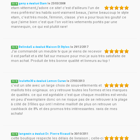
geny a évalué Etam
le
25/03/2008
5
/
5
etam vêtement,j'adore ce site! c'est d'ailleurs l'un de
mes préférés! les habits sont vraiment beaux, j'aime beaucoup le style
etam, c'est très mode, féminin, classe. y'en a pour tous les gouts! ce
que j'aime bien c'est que l'on voit les vetements portés par une
mannequin, ce qui est plutôt rare!
BelindaG a évalué Maison Et Styles
le
29/12/2017
5
/
5
J’ai commandé un meuble tv que je viens de recevoir
il est parfait et a été fait sur mesure pour moi je suis très satisfaite de
mon achat. Produit de très bonne qualité et livreurs au top !
loulette30 a évalué Lemon Curve
le
27/05/2013
5
/
5
c'est un site avec un large choix de sous-vêtements et
maillots très originaux. on y retrouve toutes les formes et les marques
de qualités. ce qui est agréable c'est que chaque modèles est vendu
en peu d'exemplaire donc on ne risque pas de se retrouver à la plage
à côté de 3 filles qui ont l même maillot! de plus on retrouve un
cashback de 8% et des promos très intéressantes. ravis de mes
achats!
langevin a évalué Dr. Pierre Ricaud
le
30/10/2011
5
/
5
cette boutique respecte les délais de livraison ; celle-ci