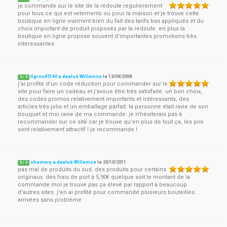
je commande sur le site de la redoute regulierement
pour tous ce qui est vetements ou pour la maison et je trouve cette
boutique en ligne vraiment bien du fait des tarifs bas appliqués et du
choix important de produit proposés par la redoute. en plus la
boutique en ligne propose souvent d'importantes promotions très
interessantes
tigrou45140 a évalué Willemse
le
13/09/2008
5
/
5
j'ai profité d'un code réduction pour commander sur le
site pour faire un cadeau et j'avoue être très satisfaite. un bon choix,
des codes promos relativement importants et intéressants, des
articles très jolis et un emballage parfait. la personne était ravie de son
bouquet et moi ravie de ma commande. je n'hésiterais pas à
recommander sur ce site car je trouve qu'en plus de tout ça, les prix
sont relativement attractif ! je recommande !
shemery a évalué Willemse
le
20/10/2011
5
/
5
pas mal de produits du sud. des produits pour certains
originaux. des frais de port à 5,90€ quelque soit le montant de la
commande moi je trouve pas ça élevé par rapport à beaucoup
d'autres sites. j'en ai profité pour commandé plusieurs bouteilles.
arrivées sans problème