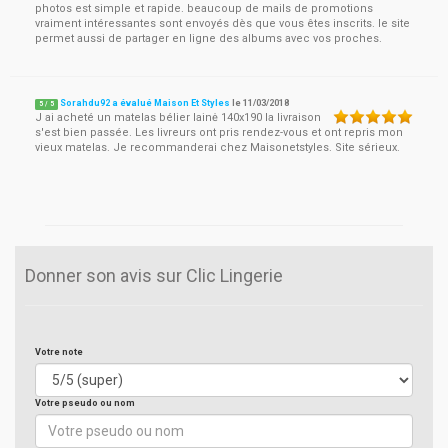
photos est simple et rapide. beaucoup de mails de promotions
vraiment intéressantes sont envoyés dès que vous êtes inscrits. le site
permet aussi de partager en ligne des albums avec vos proches.
Sorahdu92 a évalué Maison Et Styles
le
11/03/2018
5
/
5
J ai acheté un matelas bélier lainė 140x190 la livraison
s'est bien passée. Les livreurs ont pris rendez-vous et ont repris mon
vieux matelas. Je recommanderai chez Maisonetstyles. Site sérieux.
Donner son avis sur Clic Lingerie
Votre note
Votre pseudo ou nom