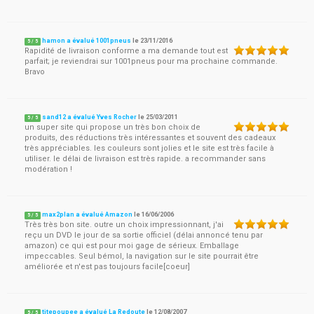
hamon a évalué 1001pneus
le
23/11/2016
5
/
5
Rapidité de livraison conforme a ma demande tout est
parfait; je reviendrai sur 1001pneus pour ma prochaine commande.
Bravo
sand12 a évalué Yves Rocher
le
25/03/2011
5
/
5
un super site qui propose un très bon choix de
produits, des réductions très intéressantes et souvent des cadeaux
très appréciables. les couleurs sont jolies et le site est très facile à
utiliser. le délai de livraison est très rapide. a recommander sans
modération !
max2plan a évalué Amazon
le
16/06/2006
5
/
5
Très très bon site. outre un choix impressionnant, j'ai
reçu un DVD le jour de sa sortie officiel (délai annoncé tenu par
amazon) ce qui est pour moi gage de sérieux. Emballage
impeccables. Seul bémol, la navigation sur le site pourrait être
améliorée et n'est pas toujours facile[coeur]
titepoupee a évalué La Redoute
le
12/08/2007
5
/
5