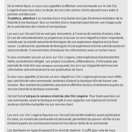
De la même façon, si vous vous apprêtez à effectuer une commande sur le site Clic
Lingerie et que vous avez un doute, les avis des autres clients peuvent vous aider à
prendre une décision.
Toutefois, attention !
un nombre d'avis trop faible n'est pas forcément révélateur de la
fiabilité d'une boutique. Seul un nombre d'avis important peut donner une image juste
de la satisfaction des clients d'une boutique.
Les avis sur CeriseClub ne sont pas rémunérés, à l'inverse de nombre d'autres sites.
En cas de mécontentement, la propension à laisser un avis négatif est donc importante,
motivée par la volonté naturelle de témoigner de son expérience négative et à le faire
savoir. La démarche spontanée de témoigner d'une expérience d'achat satisfaisante est
moins évidente. Il convient donc d'analyser les informations avec un certain recul.
Si vous souhaitez laisser un avis sur Clic Lingerie, votre expérience d'achat doit être
réelle, correctement rédigée. Les propos insultants, diffamatoires, (l'utilisation par
exemple de mots tels que
arnaque
,
escroquerie
), les avis qui n'apporteraient aucune
information utile entraîneront la non publication de l'avis.
Si vous vous apprêtez à laisser un avis négatif sur Clic Lingerie parce que vous n'êtes
pas satisfait de votre commande, contactez d'abord la boutique afin de trouver une
solution. Bon nombre de problèmes peuvent en effet être résolus directement auprès du
service client de la boutique concernée.
CeriseClub
n'est pas le service client du site Clic Lingerie
. Pour toute question sur
une commande, seule la boutique est apte à vous apporter une réponse et c'est elle
seule qui doit être contactée via son service client.
Les avis sur Clic Lingerie figurant sur CeriseClub ont été modérés avant publication.
En outre, un numéro de commande est demandé, permettant de pouvoir vérifier le cas
échéant auprès du commerçant concerné l'existence réelle de la commande.
Les boutiques en ligne disposent d'un droit de réponse. Il suffit pour cela de nous