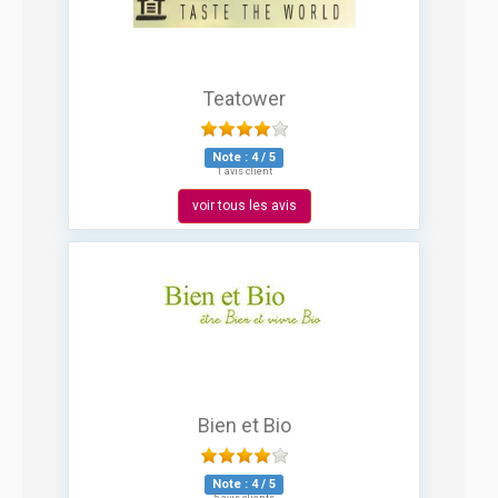
Teatower
Note :
4
/
5
1 avis client
voir tous les avis
Bien et Bio
Note :
4
/
5