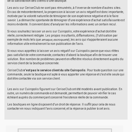
de la satisfaction des clients d'une boutique.
Les avis sur CeriseClub ne sont pas rémunérés, à l'inverse de nombre d'autres sites.
En cas de mécontentement, la propension à laisser un avis négatif est donc importante,
motivée par la volonté naturelle de témoigner de son expérience négative et à le faire
savoir. La démarche spontanée de témoigner d'une expérience d'achat satisfaisante est
moins évidente. Il convient donc d'analyser les informations avec un certain recul.
Si vous souhaitez laisser un avis sur Cuiropolis, votre expérience d'achat doit être
réelle, correctement rédigée. Les propos insultants, diffamatoires, (l'utilisation par
exemple de mots tels que
arnaque
,
escroquerie
), les avis qui n'apporteraient aucune
information utile entraîneront la non publication de l'avis.
Si vous vous apprêtez à laisser un avis négatif sur Cuiropolis parce que vous n'êtes
pas satisfait de votre commande, contactez d'abord la boutique afin de trouver une
solution. Bon nombre de problèmes peuvent en effet être résolus directement auprès du
service client de la boutique concernée.
CeriseClub
n'est pas le service client du site Cuiropolis
. Pour toute question sur une
commande, seule la boutique est apte à vous apporter une réponse et c'est elle seule qui
doit être contactée via son service client.
Les avis sur Cuiropolis figurant sur CeriseClub ont été modérés avant publication. En
outre, un numéro de commande est demandé, permettant de pouvoir vérifier le cas
échéant auprès du commerçant concerné l'existence réelle de la commande.
Les boutiques en ligne disposent d'un droit de réponse. Il suffit pour cela de nous
contacter en nous indiquant l'avis concerné, et la réponse à publier à cet avis.