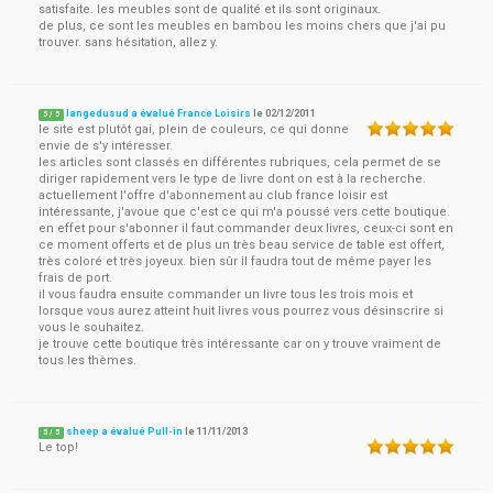
satisfaite. les meubles sont de qualité et ils sont originaux.
de plus, ce sont les meubles en bambou les moins chers que j'ai pu
trouver. sans hésitation, allez y.
langedusud a évalué France Loisirs
le
02/12/2011
5
/
5
le site est plutôt gai, plein de couleurs, ce qui donne
envie de s'y intéresser.
les articles sont classés en différentes rubriques, cela permet de se
diriger rapidement vers le type de livre dont on est à la recherche.
actuellement l'offre d'abonnement au club france loisir est
intéressante, j'avoue que c'est ce qui m'a poussé vers cette boutique.
en effet pour s'abonner il faut commander deux livres, ceux-ci sont en
ce moment offerts et de plus un très beau service de table est offert,
très coloré et très joyeux. bien sûr il faudra tout de même payer les
frais de port.
il vous faudra ensuite commander un livre tous les trois mois et
lorsque vous aurez atteint huit livres vous pourrez vous désinscrire si
vous le souhaitez.
je trouve cette boutique très intéressante car on y trouve vraiment de
tous les thèmes.
sheep a évalué Pull-in
le
11/11/2013
5
/
5
Le top!