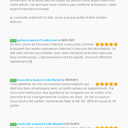
seulement. et là aussi pas de risque de perdre notre argent sans voir
notre article, car tant que nous n'avons pas confirmé la livraison, notre
argent n'est pas encaissé.
je conseille vraiment ce site. je ne suis pas prête d'aller vendre
ailleurs.
guilbal a évalué PriceMinister
le
06/01/2007
5
/
5
Un bon choix de formules Internet, à peu près comme
la plupart des autres opérateurs Internet, à des prix tès abordables. Le
site web est très accessible, avec des rubriques précises mais pas
trop nombreuses. L'abonnement est très rapide, et prend effet très
rapidement.[9]
mounette a évalué A Little Market
le
18/07/2015
5
/
5
Trés satisfaite de ma commande personnalisée qui
était très bien enveloppée avec un petit cadeau en supplément. J'ai
reçu trois mails pour des questions de longueur sur le collier et le
bracelet et un changement de couleur en doré. Je n'ai eu aucun
souci tout a été parfait. Commande faite le 04/ 07/ 2015 et reçue le 18
juillet.
machcotte a évalué A Little Market
le
01/10/2010
5
/
5