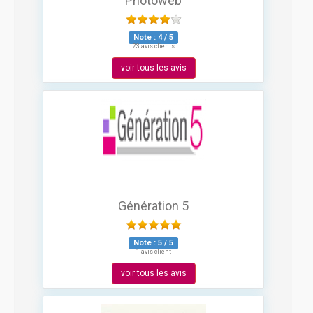
Photoweb
Note :
4
/
5
23 avis clients
voir tous les avis
Génération 5
Note :
5
/
5
1 avis client
voir tous les avis