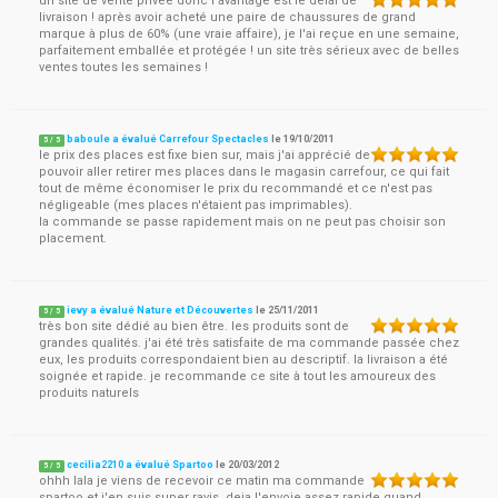
un site de vente privée donc l'avantage est le délai de
livraison ! après avoir acheté une paire de chaussures de grand
marque à plus de 60% (une vraie affaire), je l'ai reçue en une semaine,
parfaitement emballée et protégée ! un site très sérieux avec de belles
ventes toutes les semaines !
baboule a évalué Carrefour Spectacles
le
19/10/2011
5
/
5
le prix des places est fixe bien sur, mais j'ai apprécié de
pouvoir aller retirer mes places dans le magasin carrefour, ce qui fait
tout de même économiser le prix du recommandé et ce n'est pas
négligeable (mes places n'étaient pas imprimables).
la commande se passe rapidement mais on ne peut pas choisir son
placement.
ievy a évalué Nature et Découvertes
le
25/11/2011
5
/
5
très bon site dédié au bien être. les produits sont de
grandes qualités. j'ai été très satisfaite de ma commande passée chez
eux, les produits correspondaient bien au descriptif. la livraison a été
soignée et rapide. je recommande ce site à tout les amoureux des
produits naturels
cecilia2210 a évalué Spartoo
le
20/03/2012
5
/
5
ohhh lala je viens de recevoir ce matin ma commande
spartoo et j'en suis super ravis, deja l'envoie assez rapide quand