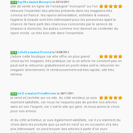
frgr59 a évalué Monoprix
le
02/10/2011
5
/
5
site de vente en ligne de l'enseigne" monoprix" ou l'on
retrouve l'essentiel des articles présents dans les magasins très
connus en france. les rayons alimentation, entretien & maison,
hygiène & beauté sont très intéressant pour les personnes ayant la
chance de faire parti des chanceux concernés par le service de
livraison à domicile, les autres comme moi devront se contenter du
rayon mode. un très bon site dans l'ensemble.
sofo62 a évalué Promod
le
14/08/2012
5
/
5
j'adore cette boutique car elle offre un plus grand
choix qu'en magasin, très pratique car si un article ne convient pas on
peut soit le retourner gratuitement en point relais soit le retourner en
magasin directement, le remboursement est très rapide, site très
sérieux
lie21 a évalué PriceMinister
le
28/11/2011
5
/
5
je vend et j'achète sur ce site. du côté vendeur, je suis
vraiment satisfaite, car nous ne risquons pas de perdre nos articles
sans en voir l'argent, car c'est le site qui gère. et nous avons le choix
pour nos envois.
et du côté acheteur, je suis également satisfaite, car il y a vraiment du
choix dans les produits que ça soit en neuf ou en occasion et à des
prix intéressant. on peut trouver des articles à partir d'un euro