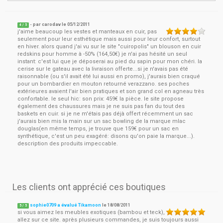
- par
carodav
le
05/12/2011
4
/ 5
j'aime beaucoup les vestes et manteaux en cuir, pas
seulement pour leur esthétique mais aussi pour leur confort, surtout
en hiver. alors quand j'ai vu sur le site "cuiropolis" un blouson en cuir
redskins pour homme à -50% (164,50€) je n'ai pas hésité un seul
instant: c'est lui que je déposerai au pied du sapin pour mon chéri. la
cerise sur le gateau avec la livraison offerte...si je n'avais pas été
raisonnable (ou s'il avait été lui aussi en promo), j'aurais bien craqué
pour un bombardier en mouton retourné verazzano. ses poches
extérieures avaient l'air bien pratiques et son grand col en agneau très
confortable. le seul hic: son prix: 459€ la pièce. le site propose
également des chaussures mais je ne suis pas fan du tout des
baskets en cuir. si je ne m'étais pas déjà offert récemment un sac
j'aurais bien mis la main sur un sac bowling de la marque mlac
douglas(en même temps, je trouve que 159€ pour un sac en
synthétique, c'est un peu exagéré: disons qu'on paie la marque...).
description des produits impeccable.
Les clients ont apprécié ces boutiques
sophie0709 a évalué Tikamoon
le
18/08/2011
5
/
5
si vous aimez les meubles exotiques (bambou et teck),
allez sur ce site. après plusieurs commandes, je suis toujours aussi