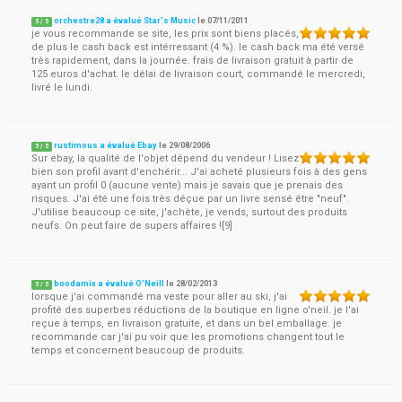
orchestre28 a évalué Star's Music
le
07/11/2011
5
/
5
je vous recommande se site, les prix sont biens placés,
de plus le cash back est intérressant (4 %). le cash back ma été versé
très rapidement, dans la journée. frais de livraison gratuit à partir de
125 euros d'achat. le délai de livraison court, commandé le mercredi,
livré le lundi.
rustimous a évalué Ebay
le
29/08/2006
5
/
5
Sur ebay, la qualité de l'objet dépend du vendeur ! Lisez
bien son profil avant d'enchérir... J'ai acheté plusieurs fois à des gens
ayant un profil 0 (aucune vente) mais je savais que je prenais des
risques. J'ai été une fois très déçue par un livre sensé être "neuf".
J'utilise beaucoup ce site, j'achète, je vends, surtout des produits
neufs. On peut faire de supers affaires ![9]
boodamix a évalué O'Neill
le
28/02/2013
5
/
5
lorsque j'ai commandé ma veste pour aller au ski, j'ai
profité des superbes réductions de la boutique en ligne o'neil. je l'ai
reçue à temps, en livraison gratuite, et dans un bel emballage. je
recommande car j'ai pu voir que les promotions changent tout le
temps et concernent beaucoup de produits.