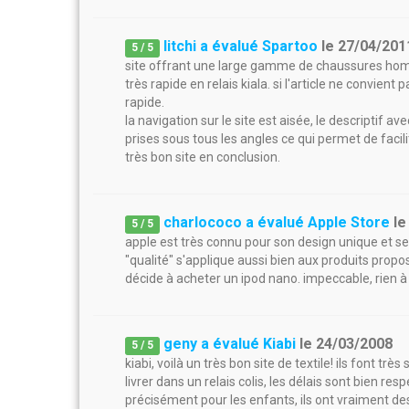
litchi a évalué Spartoo
le
27/04/201
5
/
5
site offrant une large gamme de chaussures homm
très rapide en relais kiala. si l'article ne convient
rapide.
la navigation sur le site est aisée, le descriptif av
prises sous tous les angles ce qui permet de facili
très bon site en conclusion.
charlococo a évalué Apple Store
l
5
/
5
apple est très connu pour son design unique et ses
"qualité" s'applique aussi bien aux produits propos
décide à acheter un ipod nano. impeccable, rien à 
geny a évalué Kiabi
le
24/03/2008
5
/
5
kiabi, voilà un très bon site de textile! ils font t
livrer dans un relais colis, les délais sont bien re
précisément pour les enfants, ils ont vraiment d