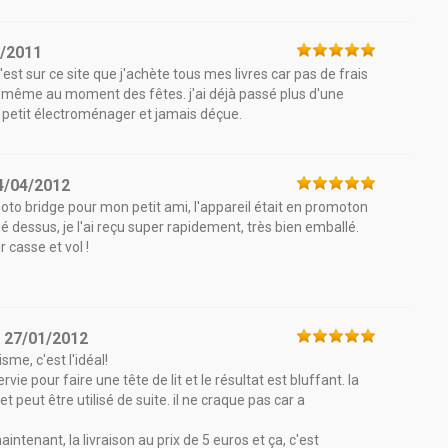
5/2011
c'est sur ce site que j'achète tous mes livres car pas de frais
de, même au moment des fêtes. j'ai déjà passé plus d'une
, petit électroménager et jamais déçue.
4/04/2012
hoto bridge pour mon petit ami, l'appareil était en promoton
shé dessus, je l'ai reçu super rapidement, très bien emballé.
 casse et vol !
e
27/01/2012
sme, c'est l'idéal!
vie pour faire une tête de lit et le résultat est bluffant. la
t peut être utilisé de suite. il ne craque pas car a
ntenant, la livraison au prix de 5 euros et ça, c'est