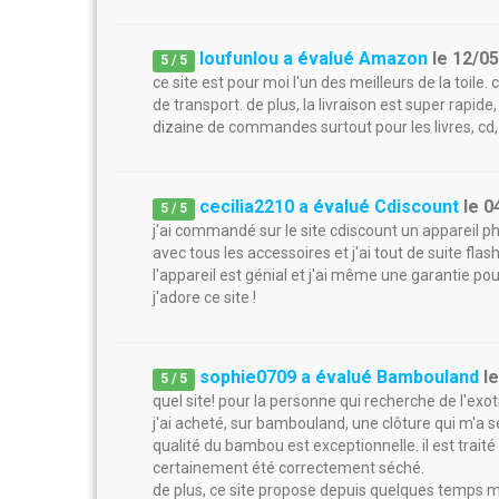
loufunlou a évalué Amazon
le
12/0
5
/
5
ce site est pour moi l'un des meilleurs de la toile. 
de transport. de plus, la livraison est super rapi
dizaine de commandes surtout pour les livres, cd
cecilia2210 a évalué Cdiscount
le
0
5
/
5
j'ai commandé sur le site cdiscount un appareil p
avec tous les accessoires et j'ai tout de suite fla
l'appareil est génial et j'ai même une garantie pour
j'adore ce site !
sophie0709 a évalué Bambouland
l
5
/
5
quel site! pour la personne qui recherche de l'exoti
j'ai acheté, sur bambouland, une clôture qui m'a ser
qualité du bambou est exceptionnelle. il est traité e
certainement été correctement séché.
de plus, ce site propose depuis quelques temps mai