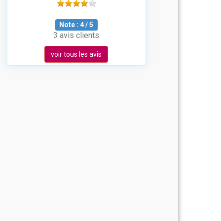
Note :
4
/
5
3 avis clients
voir tous les avis