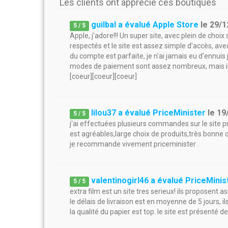
Les clients ont apprécié ces boutiques
guilbal a évalué Apple Store
le
29/1
5
/
5
Apple, j'adore!!! Un super site, avec plein de choix s
respectés et le site est assez simple d'accès, avec
du compte est parfaite, je n'ai jamais eu d'ennuis 
modes de paiement sont assez nombreux, mais il 
[coeur][coeur][coeur]
lilou37 a évalué PriceMinister
le
19
5
/
5
j'ai effectuées plusieurs commandes sur le site p
est agréables,large choix de produits,très bonne
je recommande vivement priceminister .
valentinogirl46 a évalué PriceMinis
5
/
5
extra film est un site tres serieux! ils proposent
le délais de livraison est en moyenne de 5 jours, 
la qualité du papier est top. le site est présenté d