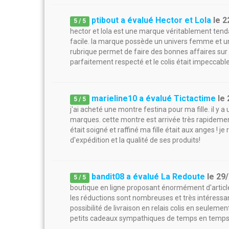
ptibout a évalué Hector et Lola
le
2
5
/
5
hector et lola est une marque véritablement tendanc
facile. la marque possède un univers femme et u
rubrique permet de faire des bonnes affaires sur la
parfaitement respecté et le colis était impeccable
marieline10 a évalué Tictactime
le
5
/
5
j'ai acheté une montre festina pour ma fille. il y 
marques. cette montre est arrivée très rapidement
était soigné et raffiné ma fille était aux anges !
d'expédition et la qualité de ses produits!
bandit08 a évalué La Redoute
le
29
5
/
5
boutique en ligne proposant énormément d'article
les réductions sont nombreuses et très intéressa
possibilité de livraison en relais colis en seulement
petits cadeaux sympathiques de temps en temps