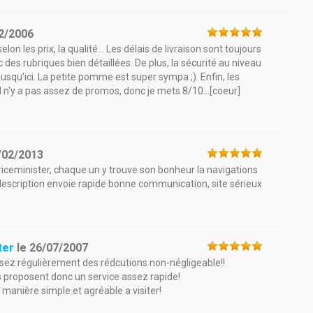
2/2006
elon les prix, la qualité... Les délais de livraison sont toujours
 des rubriques bien détaillées. De plus, la sécurité au niveau
jusqu'ici. La petite pomme est super sympa ;). Enfin, les
n'y a pas assez de promos, donc je mets 8/10...[coeur]
/02/2013
riceminister, chaque un y trouve son bonheur la navigations
 description envoie rapide bonne communication, site sérieux
ter
le
26/07/2007
 assez régulièrement des rédcutions non-négligeable!!
ils proposent donc un service assez rapide!
e manière simple et agréable a visiter!