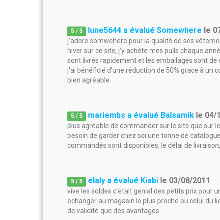
lune5644 a évalué Somewhere
le
0
5
/
5
j'adore somwehere pour la qualité de ses vêtemen
hiver sur ce site, j'y achète mes pulls chaque ann
sont livrés rapidement et les emballages sont de q
j'ai bénéficié d'une réduction de 50% grace à un 
bien agréable.
mariembs a évalué Balsamik
le
04/
5
/
5
plus agréable de commander sur le site que sur le
besoin de garder chez soi une tonne de catalogue
commandés sont disponibles, le délai de livraison,
elaly a évalué Kiabi
le
03/08/2011
5
/
5
vive les soldes c'etait genial des petits prix pour 
echanger au magasin le plus proche ou celui du lieu
de validité que des avantages