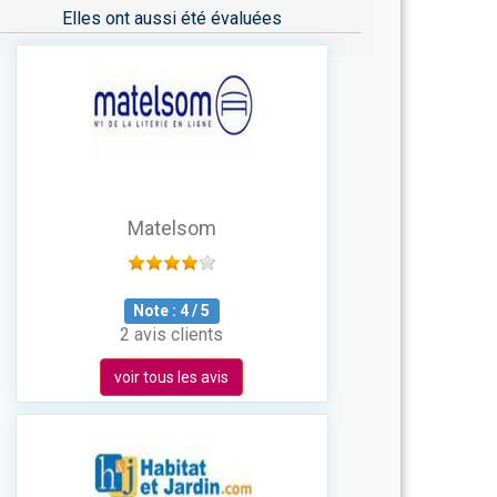
Elles ont aussi été évaluées
Matelsom
Note :
4
/
5
2 avis clients
voir tous les avis