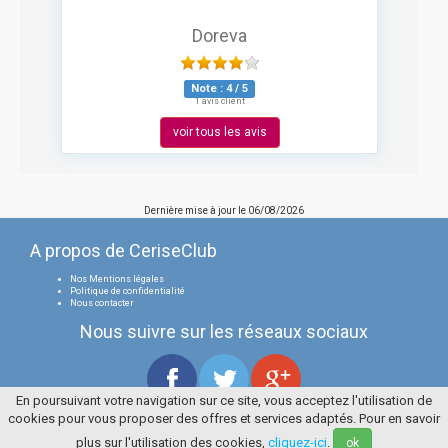
Doreva
Note :
4
/
5
1 avis client
voir tous les avis
Dernière mise à jour le
06/08/2026
A propos de CeriseClub
Nos Mentions légales
Politique de confidentialité
Nous contacter
Nous suivre sur les réseaux sociaux
En poursuivant votre navigation sur ce site, vous acceptez l'utilisation de
cookies pour vous proposer des offres et services adaptés. Pour en savoir
Tous droits réservés
La Cerise Bleue 2006 / 2026
plus sur l'utilisation des cookies,
cliquez-ici
.
ok