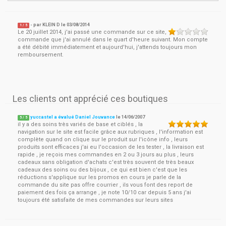
- par
KLEIN D
le
03/08/2014
1
/ 5
Le 20 juillet 2014, j'ai passé une commande sur ce site,
commande que j'ai annulé dans le quart d'heure suivant. Mon compte
a été débité immédiatement et aujourd'hui, j'attends toujours mon
remboursement.
Les clients ont apprécié ces boutiques
yuccastel a évalué Daniel Jouvance
le
14/06/2007
5
/
5
il y a des soins très variés de base et ciblés , la
navigation sur le site est facile grâce aux rubriques , l'information est
complète quand on clique sur le produit sur l'icône info , leurs
produits sont efficaces j'ai eu l'occasion de les tester , la livraison est
rapide , je reçois mes commandes en 2 ou 3 jours au plus , leurs
cadeaux sans obligation d'achats c'est très souvent de très beaux
cadeaux des soins ou des bijoux , ce qui est bien c'est que les
réductions s'applique sur les promos en cours je parle de la
commande du site pas offre courrier , ils vous font des report de
paiement des fois ça arrange , je note 10/10 car depuis 5 ans j'ai
toujours été satisfaite de mes commandes sur leurs sites