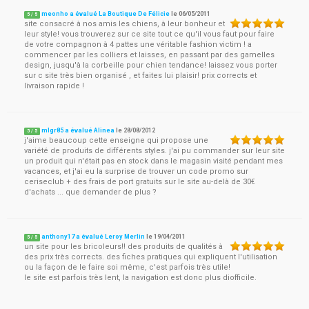
meonho a évalué La Boutique De Félicie
le
06/05/2011
5
/
5
site consacré à nos amis les chiens, à leur bonheur et
leur style! vous trouverez sur ce site tout ce qu'il vous faut pour faire
de votre compagnon à 4 pattes une véritable fashion victim ! a
commencer par les colliers et laisses, en passant par des gamelles
design, jusqu'à la corbeille pour chien tendance! laissez vous porter
sur c site très bien organisé , et faites lui plaisir! prix corrects et
livraison rapide !
mlgr85 a évalué Alinea
le
28/08/2012
5
/
5
j'aime beaucoup cette enseigne qui propose une
variété de produits de différents styles. j'ai pu commander sur leur site
un produit qui n'était pas en stock dans le magasin visité pendant mes
vacances, et j'ai eu la surprise de trouver un code promo sur
ceriseclub + des frais de port gratuits sur le site au-delà de 30€
d'achats ... que demander de plus ?
anthony17 a évalué Leroy Merlin
le
19/04/2011
5
/
5
un site pour les bricoleurs!! des produits de qualités à
des prix très corrects. des fiches pratiques qui expliquent l'utilisation
ou la façon de le faire soi même, c'est parfois très utile!
le site est parfois très lent, la navigation est donc plus diofficile.