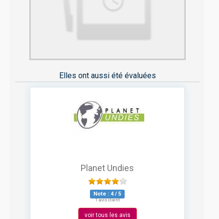
Elles ont aussi été évaluées
Planet Undies
Note :
4
/
5
1 avis client
voir tous les avis