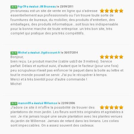
frgr59 a évalué JM Bruneau
le
23/09/2011
5
/
5
jm-bruneau est un site de vente en ligne qui s'adresse
essentiellement aux professionnels ou l'on trouve toute sorte de
fournitures de bureaux, du mobilier, des produits d'entretien, des
emballages, des produits informatique...soit tous les indispensable
pour la bonne marche de toute entreprise. un très bon site, très
complet qui pratique des prix très compétitifs.
Michel a évalué Jlgdiscount.fr
le
30/07/2014
5
/
5
Bonjour,
bien reçu. Le produit marche (cable usb3 de 3 mètres). Service
parfait: Délais et surtout suivi, d'autant que le facteur (pour une fois)
peu scrupuleux n'avait pas enfoncer le paquet dans la boite au lettre et
tout le monde pouvait se servir. J'ai pu le récupérer à temps.
Merci et à très bientôt pour d'autre commande !
Michel
manon09 a évalué Willemse
le
22/09/2006
5
/
5
J'adore ce site il m'offre la possibilité de trouver des
plantations de mon jardin. Les fleurs sont très originales et agréables à
voir. Je n'ai jamais loupé une seule plantation avec les plantes venues
du jardin de Willemse. Jamais de retard dans les livrians. Les colies
sont impeccables. On a assez souvent des cadeaux.