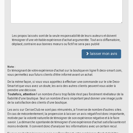
Les propos laissés sont de la seule responsabilité de leurs auteurs et doivent
témoigner d'une véritable expérience d'achat argumentée. Tout avis diffamatoire,
déplacé, contraire aux bonnes moeurs ou fictif ne sera pas publié
laisser mon avis
Note :
En témoignant de votre expérience d'achat sur la boutique en ligne fr.deco-smart.com,
vous permettez aux futurs clients d'être informé avant un achat.
De la même façon, si vous vous apprêtez à effectuer une commande sur le site Deco-
Smart et que vous avez un doute, les avis des autres clients peuvent vous aider à
prendre une décision.
Toutefois, attention !
un nombre d'avis trop faible n'est pas forcément révélateur de la
fiabilité d'une boutique. Seul un nombre d'avis important peut donner une image juste
de la satisfaction des clients d'une boutique.
Les avis sur CeriseClub ne sont pas rémunérés, à l'inverse de nombre d'autres sites.
En cas de mécontentement, la propension à laisser un avis négatif est donc importante,
motivée par la volonté naturelle de témoigner de son expérience négative et à le faire
savoir. La démarche spontanée de témoigner d'une expérience d'achat satisfaisante est
moins évidente. Il convient donc d'analyser les informations avec un certain recul.