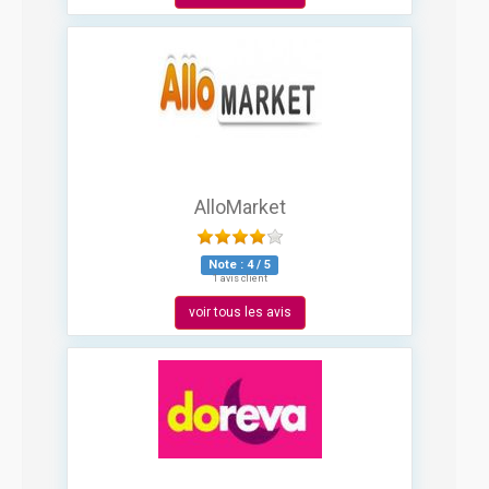
AlloMarket
Note :
4
/
5
1 avis client
voir tous les avis