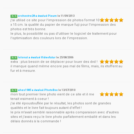
orchestre28 a évalué Pixum
le
11/09/2013
5
/
5
j'ai utilisé ce site pour l'impression de photos format 10
x 15 cm. la qualité du papier de marque fuji pour l'impression des
photos est très bonne.
le plus, la possibilité ou pas d'utiliser le logiciel de traitement pour
l'optimisation des couleurs lors de l'impression.
lolonut a évalué Videofutur
le
25/08/2006
5
/
5
extra : plus besoin de se déplacer pour louer des dvd !
il manque quand même encore pas mal de films, mais, ils étoffent au
fur et à mesure.
ahes1985 a évalué PhotoBox
le
13/07/2010
5
/
5
mon tout premier livre photo vient de ce site et il me
tenait vraiment à coeur !
j'ai été époustouflée par le résultat, les photos sont de grandes
qualités et le livre fait toujours autant d'effet !
le prix m'avait semblé raisonnable après comparaison avec d'autres
sites et j'avais reçu le livre photo parfaitement emballé et dans les
délais donnés à la commande !