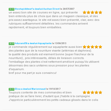
thestupiddwarf a évalué Auchan Direct
le
26/07/2007
5
/
5
un assez bon site de courses en ligne, qui présente
bien entendu plus de choix que dans un magasin classique, et des
prix assez avantageux. le site est assez bien présenté, clair, avec des
rubriques suffisamment détaillées. les commandes arrivent
rapidement, et toujours bien emballées.
hdurand56 a évalué Aquaplante
le
13/06/2013
5
/
5
je commande régulièrement sur aquaplante aussi bien
des plantes que de la nourriture vivante (artémias et daphnies).
la qualité des produits est vraiment bonne (super fraicheur de la
nourriture) , prix intéressants, délais de livraison corrects.
l'emballage des plantes s'est nettement amélioré puisqu'ils utilisent
désormais des sacs unitaires sous pression pour les plantes
d'aquarium.
bref pour ma part je suis convaincu!
Elisa a évalué Marionnaud
le
19/10/2017
5
/
5
Toujours contente de mes commandes et bien
pratique de se faire livrer, d'autant que j'habite à la campagne.
J'apprécie particulièrement les petits cadeaux glissés dans le colis