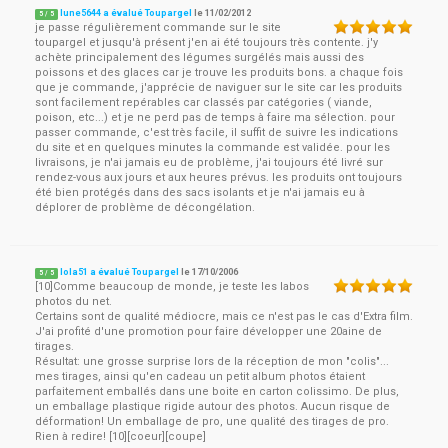
lune5644 a évalué Toupargel
le
11/02/2012
5
/
5
je passe régulièrement commande sur le site
toupargel et jusqu'à présent j'en ai été toujours très contente. j'y
achète principalement des légumes surgélés mais aussi des
poissons et des glaces car je trouve les produits bons. a chaque fois
que je commande, j'apprécie de naviguer sur le site car les produits
sont facilement repérables car classés par catégories ( viande,
poison, etc...) et je ne perd pas de temps à faire ma sélection. pour
passer commande, c'est très facile, il suffit de suivre les indications
du site et en quelques minutes la commande est validée. pour les
livraisons, je n'ai jamais eu de problème, j'ai toujours été livré sur
rendez-vous aux jours et aux heures prévus. les produits ont toujours
été bien protégés dans des sacs isolants et je n'ai jamais eu à
déplorer de problème de décongélation.
lola51 a évalué Toupargel
le
17/10/2006
5
/
5
[10]Comme beaucoup de monde, je teste les labos
photos du net.
Certains sont de qualité médiocre, mais ce n'est pas le cas d'Extra film.
J'ai profité d'une promotion pour faire développer une 20aine de
tirages.
Résultat: une grosse surprise lors de la réception de mon "colis"...
mes tirages, ainsi qu'en cadeau un petit album photos étaient
parfaitement emballés dans une boite en carton colissimo. De plus,
un emballage plastique rigide autour des photos. Aucun risque de
déformation! Un emballage de pro, une qualité des tirages de pro.
Rien à redire! [10][coeur][coupe]