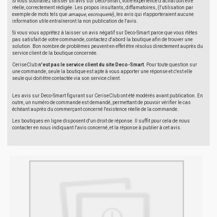
Si vous souhaitez laisser un avis sur Deco-Smart, votre expérience d'achat doit être
réelle, correctement rédigée. Les propos insultants, diffamatoires, (l'utilisation par
exemple de mots tels que
arnaque
,
escroquerie
), les avis qui n'apporteraient aucune
information utile entraîneront la non publication de l'avis.
Si vous vous apprêtez à laisser un avis négatif sur Deco-Smart parce que vous n'êtes
pas satisfait de votre commande, contactez d'abord la boutique afin de trouver une
solution. Bon nombre de problèmes peuvent en effet être résolus directement auprès du
service client de la boutique concernée.
CeriseClub
n'est pas le service client du site Deco-Smart
. Pour toute question sur
une commande, seule la boutique est apte à vous apporter une réponse et c'est elle
seule qui doit être contactée via son service client.
Les avis sur Deco-Smart figurant sur CeriseClub ont été modérés avant publication. En
outre, un numéro de commande est demandé, permettant de pouvoir vérifier le cas
échéant auprès du commerçant concerné l'existence réelle de la commande.
Les boutiques en ligne disposent d'un droit de réponse. Il suffit pour cela de nous
contacter en nous indiquant l'avis concerné, et la réponse à publier à cet avis.