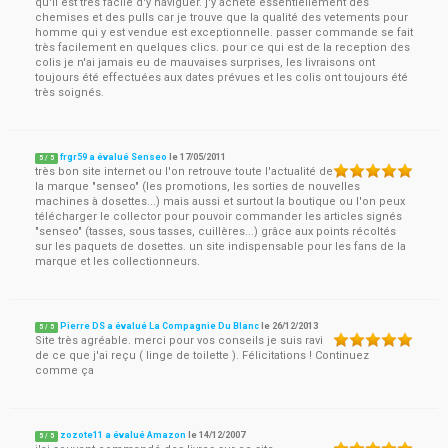
qu'il est très facile d'y naviguer. j'y achète essentiellement des
chemises et des pulls car je trouve que la qualité des vetements pour
homme qui y est vendue est exceptionnelle. passer commande se fait
très facilement en quelques clics. pour ce qui est de la reception des
colis je n'ai jamais eu de mauvaises surprises, les livraisons ont
toujours été effectuées aux dates prévues et les colis ont toujours été
très soignés.
frgr59 a évalué Senseo
le
17/05/2011
5
/
5
très bon site internet ou l'on retrouve toute l'actualité de
la marque "senseo" (les promotions, les sorties de nouvelles
machines à dosettes...) mais aussi et surtout la boutique ou l'on peux
télécharger le collector pour pouvoir commander les articles signés
"senseo" (tasses, sous tasses, cuillères...) grâce aux points récoltés
sur les paquets de dosettes. un site indispensable pour les fans de la
marque et les collectionneurs.
Pierre DS a évalué La Compagnie Du Blanc
le
26/12/2013
5
/
5
Site très agréable. merci pour vos conseils je suis ravi
de ce que j'ai reçu ( linge de toilette ). Félicitations ! Continuez
comme ça
zozote11 a évalué Amazon
le
14/12/2007
5
/
5