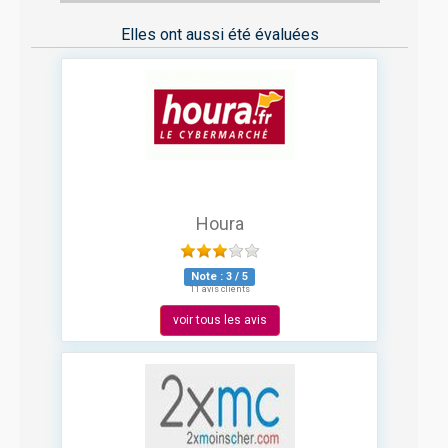
Elles ont aussi été évaluées
Houra
Note :
3
/
5
11 avis clients
voir tous les avis