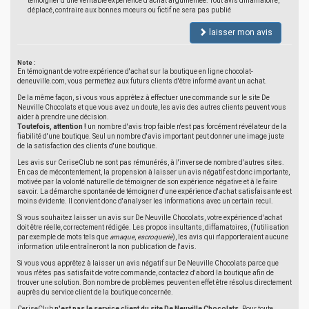
témoigner d'une véritable expérience d'achat argumentée. Tout avis diffamatoire,
déplacé, contraire aux bonnes moeurs ou fictif ne sera pas publié
laisser mon avis
Note :
En témoignant de votre expérience d'achat sur la boutique en ligne chocolat-
deneuville.com, vous permettez aux futurs clients d'être informé avant un achat.
De la même façon, si vous vous apprêtez à effectuer une commande sur le site De
Neuville Chocolats et que vous avez un doute, les avis des autres clients peuvent vous
aider à prendre une décision.
Toutefois, attention !
un nombre d'avis trop faible n'est pas forcément révélateur de la
fiabilité d'une boutique. Seul un nombre d'avis important peut donner une image juste
de la satisfaction des clients d'une boutique.
Les avis sur CeriseClub ne sont pas rémunérés, à l'inverse de nombre d'autres sites.
En cas de mécontentement, la propension à laisser un avis négatif est donc importante,
motivée par la volonté naturelle de témoigner de son expérience négative et à le faire
savoir. La démarche spontanée de témoigner d'une expérience d'achat satisfaisante est
moins évidente. Il convient donc d'analyser les informations avec un certain recul.
Si vous souhaitez laisser un avis sur De Neuville Chocolats, votre expérience d'achat
doit être réelle, correctement rédigée. Les propos insultants, diffamatoires, (l'utilisation
par exemple de mots tels que
arnaque
,
escroquerie
), les avis qui n'apporteraient aucune
information utile entraîneront la non publication de l'avis.
Si vous vous apprêtez à laisser un avis négatif sur De Neuville Chocolats parce que
vous n'êtes pas satisfait de votre commande, contactez d'abord la boutique afin de
trouver une solution. Bon nombre de problèmes peuvent en effet être résolus directement
auprès du service client de la boutique concernée.
CeriseClub
n'est pas le service client du site De Neuville Chocolats
. Pour toute