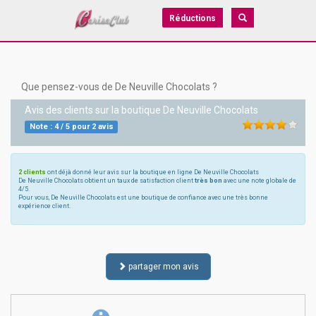
Réductions
Que pensez-vous de De Neuville Chocolats ?
Avis des clients sur la boutique
De Neuville Chocolats
Note :
4
/
5
pour
2
avis
2 clients
ont déjà donné leur avis sur la boutique en ligne De Neuville Chocolats
De Neuville Chocolats obtient un taux de satisfaction client
très bon
avec une note globale de
4/5.
Pour vous, De Neuville Chocolats est une boutique de confiance avec une très bonne
expérience client.
partager mon avis