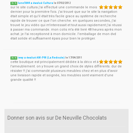
lune5644 a évalué Cultura
le
07/02/2012
5
/
5
sur le site cultura j'ai effectué une commande le mois
dernier pour la première fois. j'ai trouvé que sur le site la navigation
était simple et qu'il était très facile grace au système de recherche
rapide de trouver ce que l'on cherche. en quelques secondes, j'ai
trouvé le jeu vidéo qui m'interessait et tout aussi rapidement j'ai réussi
à passer ma commande. mon colis m'a été livré 48 heures après mon
achat. je l'ai receptionné à mon domicile. l'emballage de mon dvd
était solide et suffisament épais pour bien le protéger.
ievy a évalué AM-PM (La Redoute)
le
17/04/2011
5
/
5
cette boutique est principalement dédiée à la déco et à
l'ameublement. on y trouve un grand choix de styles différents. dur de
résister !! j'ai commandé plusieurs meubles chez et en plus d'avoir
une livraison rapide et soignée, les meubles sont vraiment d'une
grande qualité !!
Donner son avis sur De Neuville Chocolats