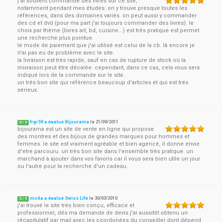
j'ai souvent commandé des livres sur ce site,
notamment pendant mes études. on y trouve presque toutes les
références, dans des domaines variés. on peut aussi y commander
des cd et dvd (pour ma part j'ai toujours commander des livres). le
choix par thème (livres art, bd, cuisine...) est trés pratique est permet
une recherche plus pointue.
le mode de paiement que j'ai utilisé est celui de la cb. là encore je
n'ai pas eu de problème avec le site.
la livraison est trés rapide, sauf en cas de rupture de stock où la
mivraison peut être décalée. cependant, dans ce cas, cela vous sera
indiqué lors de la commande sur le site.
un trés bon site qui référence beaucoup d'articles et qui est trés
sérieux.
frgr59 a évalué Bijourama
le
21/09/2011
5
/
5
bijourama est un site de vente en ligne qui propose
des montres et des bijoux de grandes marques pour hommes et
femmes. le site est vraiment agréable et bien agencé, il donne envie
d'etre parcouru. un très bon site dans l'ensemble très pratique. un
marchand à ajouter dans vos favoris car il vous sera bien utile un jour
ou l'autre pour la recherche d'un cadeau.
moda a évalué Swiss Life
le
30/03/2010
5
/
5
j'ai trouvé le site trés bien conçu, efficace et
professionnel, dés ma demande de devis j'ai aussitôt obtenu un
récapitulatif par mail avec les coordonées du conseiller dont dépend