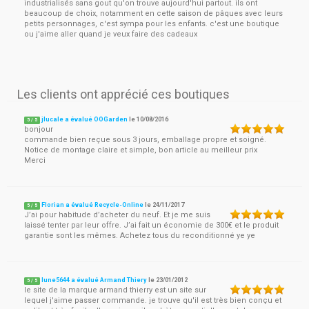
industrialisés sans gout qu'on trouve aujourd'hui partout. ils ont
beaucoup de choix, notamment en cette saison de pâques avec leurs
petits personnages, c'est sympa pour les enfants. c'est une boutique
ou j'aime aller quand je veux faire des cadeaux
Les clients ont apprécié ces boutiques
jlucale a évalué OOGarden
le
10/08/2016
5
/
5
bonjour
commande bien reçue sous 3 jours, emballage propre et soigné.
Notice de montage claire et simple, bon article au meilleur prix
Merci
Florian a évalué Recycle-Online
le
24/11/2017
5
/
5
J’ai pour habitude d’acheter du neuf. Et je me suis
laissé tenter par leur offre. J’ai fait un économie de 300€ et le produit
garantie sont les mêmes. Achetez tous du reconditionné ye ye
lune5644 a évalué Armand Thiery
le
23/01/2012
5
/
5
le site de la marque armand thierry est un site sur
lequel j'aime passer commande. je trouve qu'il est très bien conçu et