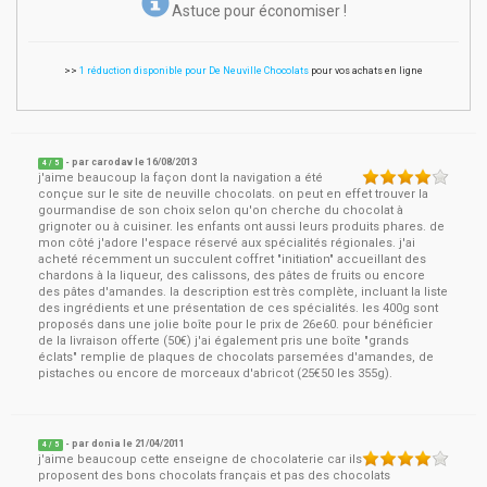
Astuce pour économiser !
>>
1 réduction disponible pour De Neuville Chocolats
pour vos achats en ligne
- par
carodav
le
16/08/2013
4
/ 5
j'aime beaucoup la façon dont la navigation a été
conçue sur le site de neuville chocolats. on peut en effet trouver la
gourmandise de son choix selon qu'on cherche du chocolat à
grignoter ou à cuisiner. les enfants ont aussi leurs produits phares. de
mon côté j'adore l'espace réservé aux spécialités régionales. j'ai
acheté récemment un succulent coffret "initiation" accueillant des
chardons à la liqueur, des calissons, des pâtes de fruits ou encore
des pâtes d'amandes. la description est très complète, incluant la liste
des ingrédients et une présentation de ces spécialités. les 400g sont
proposés dans une jolie boîte pour le prix de 26e60. pour bénéficier
de la livraison offerte (50€) j'ai également pris une boîte "grands
éclats" remplie de plaques de chocolats parsemées d'amandes, de
pistaches ou encore de morceaux d'abricot (25€50 les 355g).
- par
donia
le
21/04/2011
4
/ 5
j'aime beaucoup cette enseigne de chocolaterie car ils
proposent des bons chocolats français et pas des chocolats