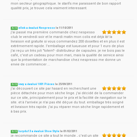
mon secteur géographique. le starifs me paraissent de bon rapport
qualité prix, je trouve cela vraiment interessant.
ellek a évalué Nespresso
le
11/10/2011
5
/
5
j'ai passé ma première commande chez nespesso
club le vendredi soir et le mardi matin mon colis est déjà là! la
livraison est gratuite si vous commandez 200 dosettes et en plus il est
extrêmement rapide. l'emballage est luxueuse et pour 1 euro de plus
j'ai reçu un très joli "totem"- distributeur de capsules. je ne bois pas le
café, c'est un cadeau pour mon mari, mais la qualité de service ainsi
que la présentation de marchandise chez nespresso me donne un
envie de commencer ...
ievy a évalué 1001 Pièces
le
25/09/2011
5
/
5
j'ai découvert ce site par hasard en recherchant une
pièce détachée pour mon sèche linge. j'ai décidé de la commander
sur ce site, principalement pour le prix et la facilité de navigation sur le
site. et à l'arrivée je n'ai pas été déçue du tout. emballage très soigné
et livraison très rapide. j'ai pu réparer mon sèche linge rapidement et
à bas prix.
lucydu13 a évalué Shoe Style
le
01/02/2011
5
/
5
je recommande ce site a tout le monde , c'est un site