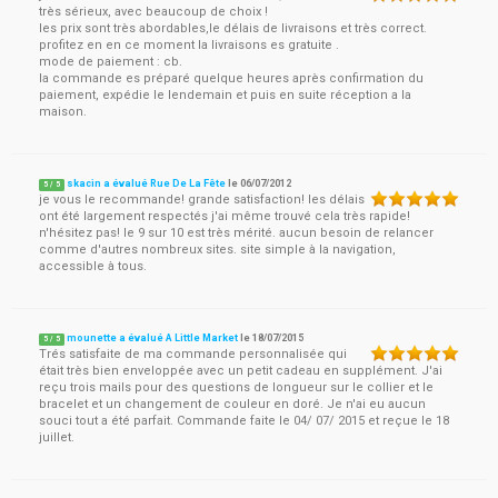
très sérieux, avec beaucoup de choix !
les prix sont très abordables,le délais de livraisons et très correct.
profitez en en ce moment la livraisons es gratuite .
mode de paiement : cb.
la commande es préparé quelque heures après confirmation du
paiement, expédie le lendemain et puis en suite réception a la
maison.
skacin a évalué Rue De La Fête
le
06/07/2012
5
/
5
je vous le recommande! grande satisfaction! les délais
ont été largement respectés j'ai même trouvé cela très rapide!
n'hésitez pas! le 9 sur 10 est très mérité. aucun besoin de relancer
comme d'autres nombreux sites. site simple à la navigation,
accessible à tous.
mounette a évalué A Little Market
le
18/07/2015
5
/
5
Trés satisfaite de ma commande personnalisée qui
était très bien enveloppée avec un petit cadeau en supplément. J'ai
reçu trois mails pour des questions de longueur sur le collier et le
bracelet et un changement de couleur en doré. Je n'ai eu aucun
souci tout a été parfait. Commande faite le 04/ 07/ 2015 et reçue le 18
juillet.