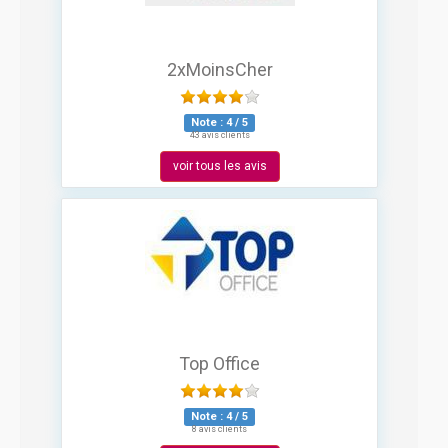
2xMoinsCher
Note :
4
/
5
43 avis clients
voir tous les avis
Top Office
Note :
4
/
5
8 avis clients