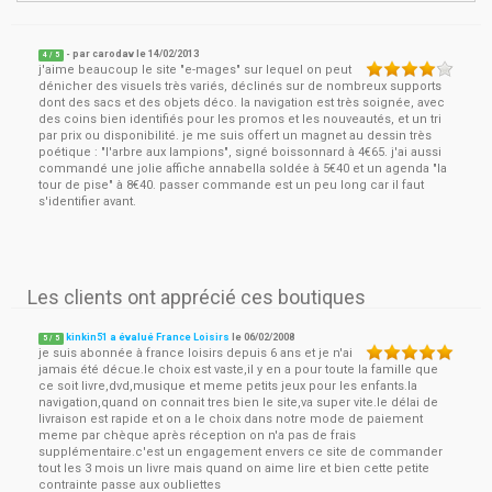
- par
carodav
le
14/02/2013
4
/ 5
j'aime beaucoup le site "e-mages" sur lequel on peut
dénicher des visuels très variés, déclinés sur de nombreux supports
dont des sacs et des objets déco. la navigation est très soignée, avec
des coins bien identifiés pour les promos et les nouveautés, et un tri
par prix ou disponibilité. je me suis offert un magnet au dessin très
poétique : "l'arbre aux lampions", signé boissonnard à 4€65. j'ai aussi
commandé une jolie affiche annabella soldée à 5€40 et un agenda "la
tour de pise" à 8€40. passer commande est un peu long car il faut
s'identifier avant.
Les clients ont apprécié ces boutiques
kinkin51 a évalué France Loisirs
le
06/02/2008
5
/
5
je suis abonnée à france loisirs depuis 6 ans et je n'ai
jamais été décue.le choix est vaste,il y en a pour toute la famille que
ce soit livre,dvd,musique et meme petits jeux pour les enfants.la
navigation,quand on connait tres bien le site,va super vite.le délai de
livraison est rapide et on a le choix dans notre mode de paiement
meme par chèque après réception on n'a pas de frais
supplémentaire.c'est un engagement envers ce site de commander
tout les 3 mois un livre mais quand on aime lire et bien cette petite
contrainte passe aux oubliettes