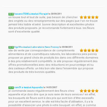
hexane77290 a évalué Florajet
le
30/09/2011
5
/
5
on trouve tout et tout de suite, pas besoin de chercher
des onglets ou des renseignements sur des pages que l'on ne trouve
jamais! très lisible et aéré. bonne description et excellentes photos
des produits proposés. je recommande fortement à tous. les fleurs
sont d'excellente qualité.
frgr59 a évalué Laboratoire Yves Ponroy
le
09/08/2011
5
/
5
site de vente par correspondance de compléments
alimentaires et de cosmétiques naturels, les laboratoires yves ponroy
propose un grand choix de produits bio dans ces différents domaines
à des prix relativement compétitifs. le site propose régulièrement des
offres promotionnelles avec des réductions en pourcentage et/ou
des cadeaux offerts. un très bon site dans l'ensemble qui propose
des produits de très bonnes qualités.
ram51 a évalué Aquarelle
le
14/05/2007
5
/
5
je commande assez régulièrement des fleurs chez
aquarelle et je dois dire que je suis ravie de leurs services ! en effet,
les bouquets de fleurs sont à des prix qui sont loin d'être excessifs
pour un excellent service. le site est très facile d'utilisation, il y a la
possibilité d'associer une photo à votre bouquet. en effet, si comme