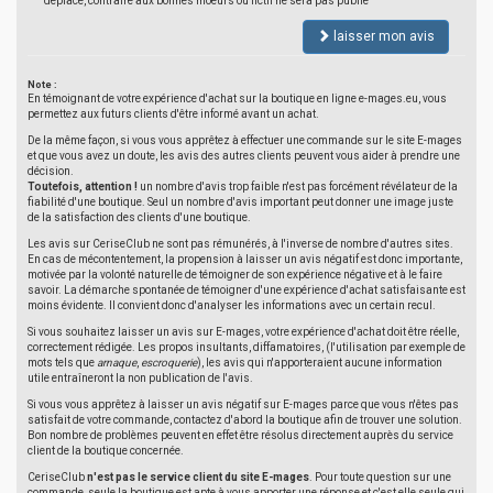
déplacé, contraire aux bonnes moeurs ou fictif ne sera pas publié
laisser mon avis
Note :
En témoignant de votre expérience d'achat sur la boutique en ligne e-mages.eu, vous
permettez aux futurs clients d'être informé avant un achat.
De la même façon, si vous vous apprêtez à effectuer une commande sur le site E-mages
et que vous avez un doute, les avis des autres clients peuvent vous aider à prendre une
décision.
Toutefois, attention !
un nombre d'avis trop faible n'est pas forcément révélateur de la
fiabilité d'une boutique. Seul un nombre d'avis important peut donner une image juste
de la satisfaction des clients d'une boutique.
Les avis sur CeriseClub ne sont pas rémunérés, à l'inverse de nombre d'autres sites.
En cas de mécontentement, la propension à laisser un avis négatif est donc importante,
motivée par la volonté naturelle de témoigner de son expérience négative et à le faire
savoir. La démarche spontanée de témoigner d'une expérience d'achat satisfaisante est
moins évidente. Il convient donc d'analyser les informations avec un certain recul.
Si vous souhaitez laisser un avis sur E-mages, votre expérience d'achat doit être réelle,
correctement rédigée. Les propos insultants, diffamatoires, (l'utilisation par exemple de
mots tels que
arnaque
,
escroquerie
), les avis qui n'apporteraient aucune information
utile entraîneront la non publication de l'avis.
Si vous vous apprêtez à laisser un avis négatif sur E-mages parce que vous n'êtes pas
satisfait de votre commande, contactez d'abord la boutique afin de trouver une solution.
Bon nombre de problèmes peuvent en effet être résolus directement auprès du service
client de la boutique concernée.
CeriseClub
n'est pas le service client du site E-mages
. Pour toute question sur une
commande, seule la boutique est apte à vous apporter une réponse et c'est elle seule qui