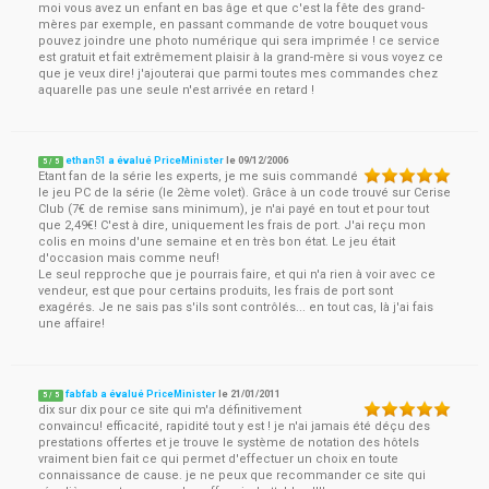
moi vous avez un enfant en bas âge et que c'est la fête des grand-
mères par exemple, en passant commande de votre bouquet vous
pouvez joindre une photo numérique qui sera imprimée ! ce service
est gratuit et fait extrêmement plaisir à la grand-mère si vous voyez ce
que je veux dire! j'ajouterai que parmi toutes mes commandes chez
aquarelle pas une seule n'est arrivée en retard !
ethan51 a évalué PriceMinister
le
09/12/2006
5
/
5
Etant fan de la série les experts, je me suis commandé
le jeu PC de la série (le 2ème volet). Grâce à un code trouvé sur Cerise
Club (7€ de remise sans minimum), je n'ai payé en tout et pour tout
que 2,49€! C'est à dire, uniquement les frais de port. J'ai reçu mon
colis en moins d'une semaine et en très bon état. Le jeu était
d'occasion mais comme neuf!
Le seul repproche que je pourrais faire, et qui n'a rien à voir avec ce
vendeur, est que pour certains produits, les frais de port sont
exagérés. Je ne sais pas s'ils sont contrôlés... en tout cas, là j'ai fais
une affaire!
fabfab a évalué PriceMinister
le
21/01/2011
5
/
5
dix sur dix pour ce site qui m'a définitivement
convaincu! efficacité, rapidité tout y est ! je n'ai jamais été déçu des
prestations offertes et je trouve le système de notation des hôtels
vraiment bien fait ce qui permet d'effectuer un choix en toute
connaissance de cause. je ne peux que recommander ce site qui