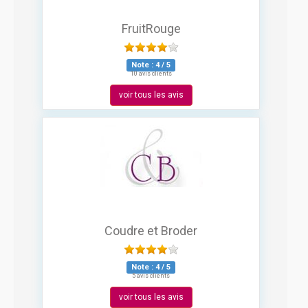
FruitRouge
Note :
4
/
5
10 avis clients
voir tous les avis
Coudre et Broder
Note :
4
/
5
5 avis clients
voir tous les avis