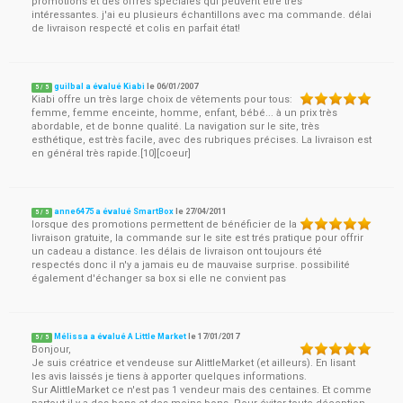
promotions et des offres spéciales qui peuvent être très
intéressantes. j'ai eu plusieurs échantillons avec ma commande. délai
de livraison respecté et colis en parfait état!
guilbal a évalué Kiabi
le
06/01/2007
5
/
5
Kiabi offre un très large choix de vêtements pour tous:
femme, femme enceinte, homme, enfant, bébé... à un prix très
abordable, et de bonne qualité. La navigation sur le site, très
esthétique, est très facile, avec des rubriques précises. La livraison est
en général très rapide.[10][coeur]
anne6475 a évalué SmartBox
le
27/04/2011
5
/
5
lorsque des promotions permettent de bénéficier de la
livraison gratuite, la commande sur le site est trés pratique pour offrir
un cadeau a distance. les délais de livraison ont toujours été
respectés donc il n'y a jamais eu de mauvaise surprise. possibilité
également d'échanger sa box si elle ne convient pas
Mélissa a évalué A Little Market
le
17/01/2017
5
/
5
Bonjour,
Je suis créatrice et vendeuse sur AlittleMarket (et ailleurs). En lisant
les avis laissés je tiens à apporter quelques informations.
Sur AlittleMarket ce n'est pas 1 vendeur mais des centaines. Et comme