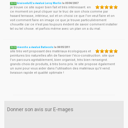
braisedu02 a évalué Leroy Merlin
le
05/04/2007
5
/
5
je trouve ce site super bien fait et trés intéressant. en
ce moment on peut cliquer sur le truc de son choix comme par
hasard terrasse, intérieur, sol et on choisi ce que l'on veut faire et on
voit comment faire en image ce que je trouve particuliérement
chouette car ce n'est pas toujours évident de savoir comment installer
tel ou tel chose. et parfois même avec un plan on a du mal.
meonho a évalué Batiecolo
le
04/05/2011
5
/
5
site très vert proposant des matériaux écologiques et
peintures bio naturelles afin de favoriser l'éco-construction. site que
l'on parcours agréablement, bien organisé, très bien renseigné.
grands choix de produits, à très bons prix. le site propose également
un suivi pour vous aider dans l'utilisation des matériaux qu'il vend.
livraison rapide et qualité optimale !
Donner son avis sur E-mages