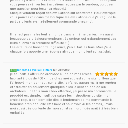
partout il y a des bons et des moins bons. Pour éviter toute déception
vous pouvez vérifier les évaluations reçues par le vendeur, ou poser
une question pour tester sa réactivité.
Chaque vendeur reçoit des évaluations sur ses ventes. Pour exemple
vous pouvez voir dans ma boutique les évaluations que j'ai reçu de la
part de clients ayant réellement commandé chez moi.
Il ne faut pas mettre tout le monde dans le même panier. Il y a aussi
beaucoup de créateurs/vendeurs très sérieux qui n'abandonnent pas
leurs clients à la première difficulté ! ;-)
Les erreurs de transporteur ça arrive, j'en ai fait les frais. Mais j'ai à
chaque fois apporté une réponse afin que mon client soit satisfait.
lune5644 a évalué Foliflora
le
17/02/2012
5
/
5
je souhaitais offrir une orchidée à une de mes amies
habitant à plus de 400 km de chez moi et c'est sur le site foliflora que
j'ai trouvé mon bonheur. sur le site, je n'ai eu aucun mal à me repérer
et à trouver en seulement quelques clics la section dédiée aux
orchidées. une fois mon choix effectué, j'ai passé ma commande. le
procédé est simple, il suffit de suivre les instructions du site. mon
amie à reçu à son domicile dès le lendemain de ma commande la
fameuse orchidée. elle était ravie et pour avoir vu les photos, j'étais
moi aussi très contente de mon achat car l'orchidée avait été très bien
emballée.