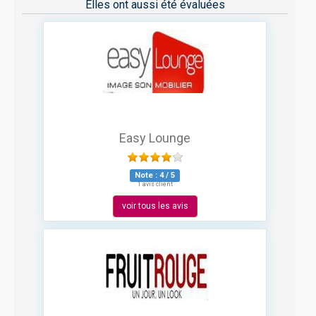
Elles ont aussi été évaluées
Easy Lounge
Note :
4
/
5
1 avis client
voir tous les avis