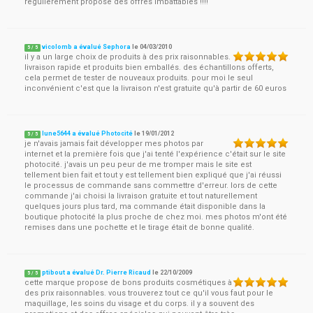
régulièrement propose des offres imbattables !!!!
vicolomb a évalué Sephora
le
04/03/2010
5
/
5
il y a un large choix de produits à des prix raisonnables.
livraison rapide et produits bien emballés. des échantillons offerts,
cela permet de tester de nouveaux produits. pour moi le seul
inconvénient c'est que la livraison n'est gratuite qu'à partir de 60 euros
lune5644 a évalué Photocité
le
19/01/2012
5
/
5
je n'avais jamais fait développer mes photos par
internet et la première fois que j'ai tenté l'expérience c'était sur le site
photocité. j'avais un peu peur de me tromper mais le site est
tellement bien fait et tout y est tellement bien expliqué que j'ai réussi
le processus de commande sans commettre d'erreur. lors de cette
commande j'ai choisi la livraison gratuite et tout naturellement
quelques jours plus tard, ma commande était disponible dans la
boutique photocité la plus proche de chez moi. mes photos m'ont été
remises dans une pochette et le tirage était de bonne qualité.
ptibout a évalué Dr. Pierre Ricaud
le
22/10/2009
5
/
5
cette marque propose de bons produits cosmétiques à
des prix raisonnables. vous trouverez tout ce qu'il vous faut pour le
maquillage, les soins du visage et du corps. il y a souvent des