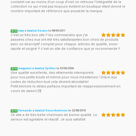
complet car au moins d'un coup d'oeil on retrouve l'intégralité de la
collection ce qui n'est pas toujours évident en boutique étant donné le
nombre important de référence que possède la marque.
ievy a évalué Oscaro
le
08/04/2011
5
/
5
c'est un très bon site !! les commandes que j'ai
passées chez eux ont été très satisfaisantes.bon choix de produits
avec un descriptif complet pour chaque. articles de qualité, envoi
rapide et soigné !! c'est un site de confiance que je recommande !!
magyann a évalué Cyrillus
le
02/06/2006
5
/
5
Une qualité excellente, des vêtements intemporels
pour nos petits bouts et même pour nous mesdames ! Grâce aux
codes de réduction tout cela devient abordable!
Petit bémole le délais parfaois important de réapprovisionement en
cours de saison.[9]
Fernando a évalué Ozoa chemises
le
22/08/2018
5
/
5
Ce site a de très belle chemises de bonne qualité. Le
service est agréable et réactif. Je suis satisfait