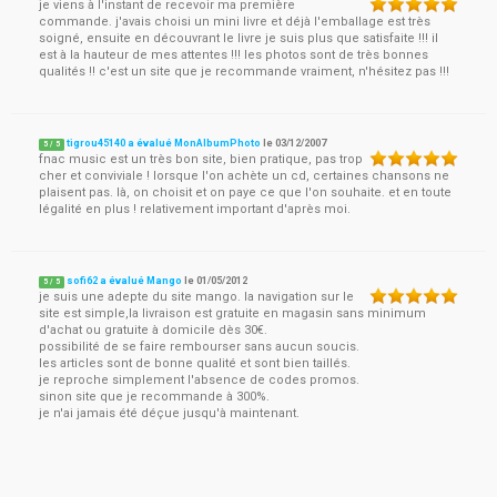
je viens à l'instant de recevoir ma première
commande. j'avais choisi un mini livre et déjà l'emballage est très
soigné, ensuite en découvrant le livre je suis plus que satisfaite !!! il
est à la hauteur de mes attentes !!! les photos sont de très bonnes
qualités !! c'est un site que je recommande vraiment, n'hésitez pas !!!
tigrou45140 a évalué MonAlbumPhoto
le
03/12/2007
5
/
5
fnac music est un très bon site, bien pratique, pas trop
cher et conviviale ! lorsque l'on achète un cd, certaines chansons ne
plaisent pas. là, on choisit et on paye ce que l'on souhaite. et en toute
légalité en plus ! relativement important d'après moi.
sofi62 a évalué Mango
le
01/05/2012
5
/
5
je suis une adepte du site mango. la navigation sur le
site est simple,la livraison est gratuite en magasin sans minimum
d'achat ou gratuite à domicile dès 30€.
possibilité de se faire rembourser sans aucun soucis.
les articles sont de bonne qualité et sont bien taillés.
je reproche simplement l'absence de codes promos.
sinon site que je recommande à 300%.
je n'ai jamais été déçue jusqu'à maintenant.