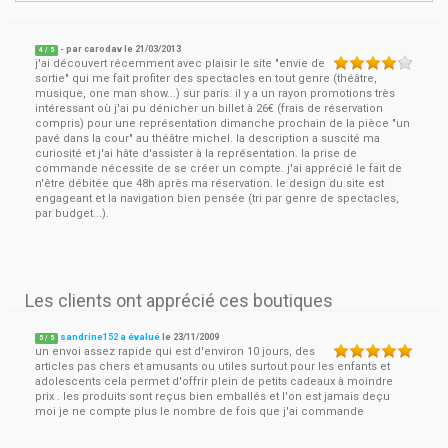
- par
carodav
le
21/03/2013
4
/ 5
j'ai découvert récemment avec plaisir le site "envie de
sortie" qui me fait profiter des spectacles en tout genre (théâtre,
musique, one man show...) sur paris. il y a un rayon promotions très
intéressant où j'ai pu dénicher un billet à 26€ (frais de réservation
compris) pour une représentation dimanche prochain de la pièce "un
pavé dans la cour" au théâtre michel. la description a suscité ma
curiosité et j'ai hâte d'assister à la représentation. la prise de
commande nécessite de se créer un compte. j'ai apprécié le fait de
n'être débitée que 48h après ma réservation. le design du site est
engageant et la navigation bien pensée (tri par genre de spectacles,
par budget...).
Les clients ont apprécié ces boutiques
sandrine152 a évalué
le
23/11/2009
5
/
5
un envoi assez rapide qui est d'environ 10 jours, des
articles pas chers et amusants ou utiles surtout pour les enfants et
adolescents cela permet d'offrir plein de petits cadeaux à moindre
prix . les produits sont reçus bien emballés et l'on est jamais deçu
moi je ne compte plus le nombre de fois que j'ai commande