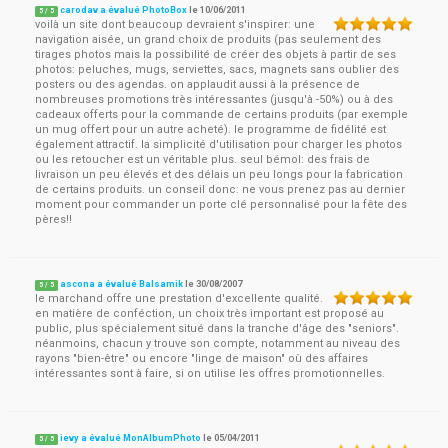
carodav a évalué PhotoBox
le
10/06/2011
5
/
5
voilà un site dont beaucoup devraient s'inspirer: une
navigation aisée, un grand choix de produits (pas seulement des
tirages photos mais la possibilité de créer des objets à partir de ses
photos: peluches, mugs, serviettes, sacs, magnets sans oublier des
posters ou des agendas. on applaudit aussi à la présence de
nombreuses promotions très intéressantes (jusqu'à -50%) ou à des
cadeaux offerts pour la commande de certains produits (par exemple
un mug offert pour un autre acheté). le programme de fidélité est
également attractif. la simplicité d'utilisation pour charger les photos
ou les retoucher est un véritable plus. seul bémol: des frais de
livraison un peu élevés et des délais un peu longs pour la fabrication
de certains produits. un conseil donc: ne vous prenez pas au dernier
moment pour commander un porte clé personnalisé pour la fête des
pères!!
ascona a évalué Balsamik
le
30/08/2007
5
/
5
le marchand offre une prestation d'excellente qualité.
en matière de conféction, un choix très important est proposé au
public, plus spécialement situé dans la tranche d'âge des "seniors".
néanmoins, chacun y trouve son compte, notamment au niveau des
rayons "bien-être" ou encore "linge de maison" où des affaires
intéressantes sont à faire, si on utilise les offres promotionnelles.
ievy a évalué MonAlbumPhoto
le
05/04/2011
5
/
5