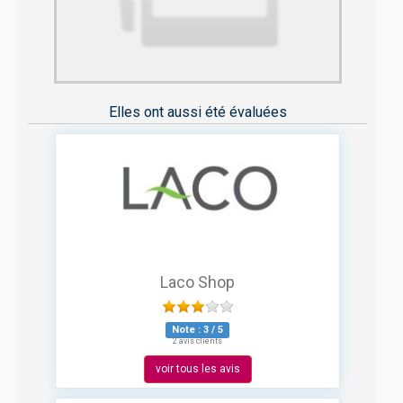
Elles ont aussi été évaluées
Laco Shop
Note :
3
/
5
2 avis clients
voir tous les avis