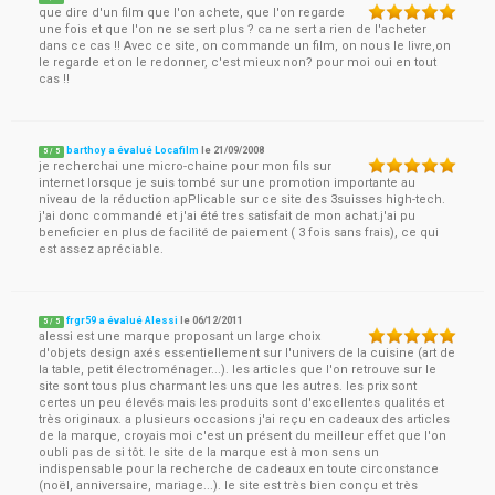
que dire d'un film que l'on achete, que l'on regarde
une fois et que l'on ne se sert plus ? ca ne sert a rien de l'acheter
dans ce cas !! Avec ce site, on commande un film, on nous le livre,on
le regarde et on le redonner, c'est mieux non? pour moi oui en tout
cas !!
barthoy a évalué Locafilm
le
21/09/2008
5
/
5
je recherchai une micro-chaine pour mon fils sur
internet lorsque je suis tombé sur une promotion importante au
niveau de la réduction apPlicable sur ce site des 3suisses high-tech.
j'ai donc commandé et j'ai été tres satisfait de mon achat.j'ai pu
beneficier en plus de facilité de paiement ( 3 fois sans frais), ce qui
est assez apréciable.
frgr59 a évalué Alessi
le
06/12/2011
5
/
5
alessi est une marque proposant un large choix
d'objets design axés essentiellement sur l'univers de la cuisine (art de
la table, petit électroménager...). les articles que l'on retrouve sur le
site sont tous plus charmant les uns que les autres. les prix sont
certes un peu élevés mais les produits sont d'excellentes qualités et
très originaux. a plusieurs occasions j'ai reçu en cadeaux des articles
de la marque, croyais moi c'est un présent du meilleur effet que l'on
oubli pas de si tôt. le site de la marque est à mon sens un
indispensable pour la recherche de cadeaux en toute circonstance
(noël, anniversaire, mariage...). le site est très bien conçu et très