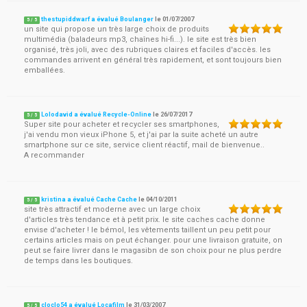
thestupiddwarf a évalué Boulanger
le
01/07/2007
5
/
5
un site qui propose un très large choix de produits
multimédia (baladeurs mp3, chaînes hi-fi...). le site est très bien
organisé, très joli, avec des rubriques claires et faciles d'accès. les
commandes arrivent en général très rapidement, et sont toujours bien
emballées.
Lolodavid a évalué Recycle-Online
le
26/07/2017
5
/
5
Super site pour acheter et recycler ses smartphones,
j'ai vendu mon vieux iPhone 5, et j'ai par la suite acheté un autre
smartphone sur ce site, service client réactif, mail de bienvenue..
A recommander
kristina a évalué Cache Cache
le
04/10/2011
5
/
5
site très attractif et moderne avec un large choix
d'articles très tendance et à petit prix. le site caches cache donne
envise d'acheter ! le bémol, les vêtements taillent un peu petit pour
certains articles mais on peut échanger. pour une livraison gratuite, on
peut se faire livrer dans le magasibn de son choix pour ne plus perdre
de temps dans les boutiques.
cloclo54 a évalué Locafilm
le
31/03/2007
5
/
5