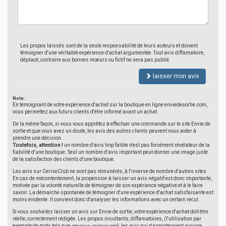
Les propos laissés sont de la seule responsabilité de leurs auteurs et doivent
témoigner d'une véritable expérience d'achat argumentée. Tout avis diffamatoire,
déplacé, contraire aux bonnes moeurs ou fictif ne sera pas publié
laisser mon avis
Note :
En témoignant de votre expérience d'achat sur la boutique en ligne enviedesortie.com,
vous permettez aux futurs clients d'être informé avant un achat.
De la même façon, si vous vous apprêtez à effectuer une commande sur le site Envie de
sortie et que vous avez un doute, les avis des autres clients peuvent vous aider à
prendre une décision.
Toutefois, attention !
un nombre d'avis trop faible n'est pas forcément révélateur de la
fiabilité d'une boutique. Seul un nombre d'avis important peut donner une image juste
de la satisfaction des clients d'une boutique.
Les avis sur CeriseClub ne sont pas rémunérés, à l'inverse de nombre d'autres sites.
En cas de mécontentement, la propension à laisser un avis négatif est donc importante,
motivée par la volonté naturelle de témoigner de son expérience négative et à le faire
savoir. La démarche spontanée de témoigner d'une expérience d'achat satisfaisante est
moins évidente. Il convient donc d'analyser les informations avec un certain recul.
Si vous souhaitez laisser un avis sur Envie de sortie, votre expérience d'achat doit être
réelle, correctement rédigée. Les propos insultants, diffamatoires, (l'utilisation par
exemple de mots tels que
arnaque
,
escroquerie
), les avis qui n'apporteraient aucune