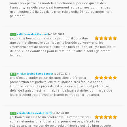
mon choix parmi les modèle selectionnés. pour ce qui est des
livraisons, les délais sont extrèmement rapides: mes commandes
m'ont toutes été livrées dans mon relais-colis 24 heures après mon
paiement.
valtof a évalué Promod
le
18/11/2011
5
/
5
j'apprécie beaucoup le site de promod. il constitue
une bonne alternative aux magasins bondés du week-end. les
vêtements sont de bonne qualité, très bien coupés, et il y a beaucoup
de choix. les conditions pour le retour d'un article sont également
faciles.
ellek a évalué Estée Lauder
le
25/03/2011
5
/
5
site d'estee lauder est un de mes sites préférés.la
présentation est parfaite, claire et stylisée. très facile d’accès,
l'information sur les produits est plus que suffisante et judicieuse.
délai de livraison est minimal, l’emballage est riche. dommage que
les prix soient trop élevés en france par rapport à l’etranger.
verolandas a évalué Darty
le
01/12/2010
5
/
5
j'ai trouvé sur ce site un produit exclusivement vendu
sur le net moins cher qu'ailleurs. promo ou pas, c'était très
intéressant. la livraison de ce produit hi-tech s'est très bien passée :