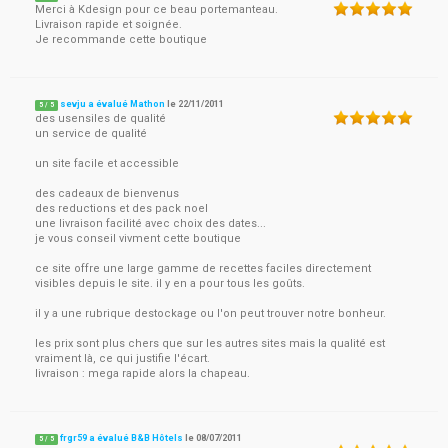
Merci à Kdesign pour ce beau portemanteau.
Livraison rapide et soignée.
Je recommande cette boutique
sevju a évalué Mathon
le
22/11/2011
5
/
5
des usensiles de qualité
un service de qualité
un site facile et accessible
des cadeaux de bienvenus
des reductions et des pack noel
une livraison facilité avec choix des dates...
je vous conseil vivment cette boutique
ce site offre une large gamme de recettes faciles directement
visibles depuis le site. il y en a pour tous les goûts.
il y a une rubrique destockage ou l'on peut trouver notre bonheur.
les prix sont plus chers que sur les autres sites mais la qualité est
vraiment là, ce qui justifie l'écart.
livraison : mega rapide alors la chapeau.
frgr59 a évalué B&B Hôtels
le
08/07/2011
5
/
5