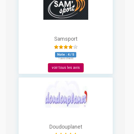
Samsport
Note :
4
/
5
1 avis client
voir tous les avis
Doudouplanet