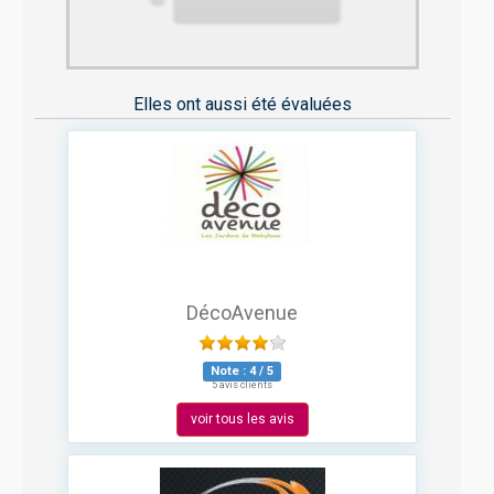
Elles ont aussi été évaluées
DécoAvenue
Note :
4
/
5
5 avis clients
voir tous les avis