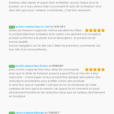
livraison ultra rapide et super bien emballée. aucun risque pour le
produit. on a reçu divers mail concernant le suivi de la livraison et je
dois dire que pour certaine commande, c'est très rassurant.
aurlien a évalué Tape à L'Oeil
le
14/01/2013
5
/
5
délais de livraison respecter même pendant les fêtes.
le produit était bien emballer et le carton non abimée a la reception.
produit conforme a la photo et à la description. le produit est de
bonne qualité.
bonne navigation sur le site est c'était ma première commande sur
leur site et je renouvellerais.
mis29 a évalué Yves Rocher
le
29/08/2007
5
/
5
yves rocher respecte bien leur delai de commande
ainsi que le delai de livraison jusqu'a aujourd'hui je n'ai rien a leur
reprocher , il sont super et leur produit tres sympas sans parler des
reductions inombrales pour profiter a bien des produits
le seul truc que je regrette c'est que je ne recoit jamais de carte
cadeaux de leur part a la maison car quand ils en envoient on peut
directement beneficier de reduction ainsi que de cadeau directement
en boutique
carlos a évalué Kdesign
le
17/09/2017
5
/
5