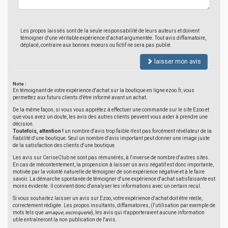
Les propos laissés sont de la seule responsabilité de leurs auteurs et doivent
témoigner d'une véritable expérience d'achat argumentée. Tout avis diffamatoire,
déplacé, contraire aux bonnes moeurs ou fictif ne sera pas publié
laisser mon avis
Note :
En témoignant de votre expérience d'achat sur la boutique en ligne ezoo.fr, vous
permettez aux futurs clients d'être informé avant un achat.
De la même façon, si vous vous apprêtez à effectuer une commande sur le site Ezoo et
que vous avez un doute, les avis des autres clients peuvent vous aider à prendre une
décision.
Toutefois, attention !
un nombre d'avis trop faible n'est pas forcément révélateur de la
fiabilité d'une boutique. Seul un nombre d'avis important peut donner une image juste
de la satisfaction des clients d'une boutique.
Les avis sur CeriseClub ne sont pas rémunérés, à l'inverse de nombre d'autres sites.
En cas de mécontentement, la propension à laisser un avis négatif est donc importante,
motivée par la volonté naturelle de témoigner de son expérience négative et à le faire
savoir. La démarche spontanée de témoigner d'une expérience d'achat satisfaisante est
moins évidente. Il convient donc d'analyser les informations avec un certain recul.
Si vous souhaitez laisser un avis sur Ezoo, votre expérience d'achat doit être réelle,
correctement rédigée. Les propos insultants, diffamatoires, (l'utilisation par exemple de
mots tels que
arnaque
,
escroquerie
), les avis qui n'apporteraient aucune information
utile entraîneront la non publication de l'avis.