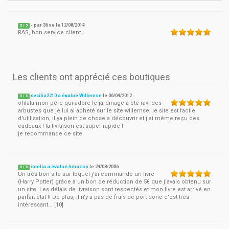
- par
3lise
le
12/08/2014
5
/ 5
RAS, bon service client !
Les clients ont apprécié ces boutiques
cecilia2210 a évalué Willemse
le
06/04/2012
5
/
5
ohlala mon père qui adore le jardinage a été ravi des
arbustes que je lui ai acheté sur le site willemse, le site est facile
d'utilisation, il ya plein de chose a découvrir et j'ai même reçu des
cadeaux ! la livraison est super rapide !
je recommande ce site
imelia a évalué Amazon
le
24/08/2006
5
/
5
Un très bon site sur lequel j'ai commandé un livre
(Harry Potter) grâce à un bon de réduction de 5€ que j'avais obtenu sur
un site. Les délais de livraison sont respectés et mon livre est arrivé en
parfait état !! De plus, il n'y a pas de frais de port donc c'est très
intéressant... [10]