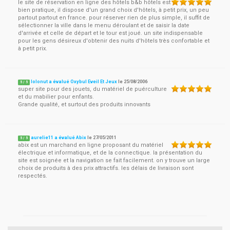
le site de réservation en ligne des hôtels b&b hôtels est
bien pratique, il dispose d'un grand choix d'hôtels, à petit prix, un peu
partout partout en france. pour réserver rien de plus simple, il suffit de
sélectionner la ville dans le menu déroulant et de saisir la date
d'arrivée et celle de départ et le tour est joué. un site indispensable
pour les gens désireux d'obtenir des nuits d'hôtels très confortable et
à petit prix.
lolonut a évalué Oxybul Eveil Et Jeux
le
25/08/2006
5
/
5
super site pour des jouets, du matériel de puérculture
et du mabilier pour enfants.
Grande qualité, et surtout des produits innovants
aurelie11 a évalué Abix
le
27/05/2011
5
/
5
abix est un marchand en ligne proposant du matériel
électrique et informatique, et de la connectique. la présentation du
site est soignée et la navigation se fait facilement. on y trouve un large
choix de produits à des prix attractifs. les délais de livraison sont
respectés.