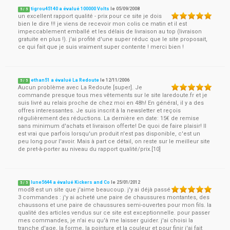
tigrou45140 a évalué 100000 Volts
le
05/09/2008
5
/
5
un excellent rapport qualité - prix pour ce site je dois
bien le dire !!! je viens de recevoir mon colis ce matin et il est
impeccablement emballé et les délais de livraison au top (livraison
gratuite en plus !). j'ai profité d'une super réduc que le site proposait,
ce qui fait que je suis vraiment super contente ! merci bien !
ethan51 a évalué La Redoute
le
12/11/2006
5
/
5
Aucun problème avec La Redoute [super]. Je
commande presque tous mes vêtements sur le site laredoute.fr et je
suis livré au relais proche de chez moi en 48h! En général, il y a des
offres interessantes. Je suis inscrit à la newsletter et reçois
régulièrement des réductions. La dernière en date: 15€ de remise
sans minimum d'achats et livraison offerte! De quoi de faire plaisir! Il
est vrai que parfois lorsqu'un produit n'est pas disponible, c'est un
peu long pour l'avoir. Mais à part ce détail, on reste sur le meilleur site
de pret-à-porter au niveau du rapport qualité/prix.[10]
lune5644 a évalué Kickers and Co
le
25/01/2012
5
/
5
mod8 est un site que j'aime beaucoup. j'y ai déjà passé
3 commandes : j'y ai acheté une paire de chaussures montantes, des
chaussons et une paire de chaussures semi-ouvertes pour mon fils. la
qualité des articles vendus sur ce site est exceptionnelle. pour passer
mes commandes, je n'ai eu qu'à me laisser guider. j'ai choisi la
tranche d'age, la forme, la pointure et la couleur et pour finir j'ai fait