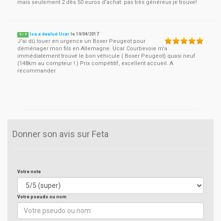
mais seulement 2 dès 50 euros d'achat: pas très généreux je trouve!
Isa a évalué Ucar
le
19/04/2017
5
/
5
J'ai dû louer en urgence un Boxer Peugeot pour
déménager mon fils en Allemagne. Ucar Courbevoie m'a
immédiatement trouvé le bon véhicule ( Boxer Peugeot) quasi neuf
(148km au compteur !.) Prix compétitif, excellent accueil. A
recommander.
Donner son avis sur Feta
Votre note
Votre pseudo ou nom