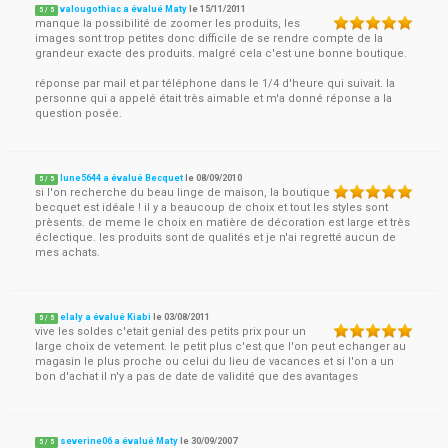
valougothiac a évalué Maty
le
15/11/2011
5
/
5
manque la possibilité de zoomer les produits, les
images sont trop petites donc difficile de se rendre compte de la
grandeur exacte des produits. malgré cela c'est une bonne boutique.
réponse par mail et par téléphone dans le 1/4 d'heure qui suivait. la
personne qui a appelé était très aimable et m'a donné réponse a la
question posée.
lune5644 a évalué Becquet
le
08/09/2010
5
/
5
si l'on recherche du beau linge de maison, la boutique
becquet est idéale ! il y a beaucoup de choix et tout les styles sont
prèsents. de meme le choix en matière de décoration est large et très
éclectique. les produits sont de qualités et je n'ai regretté aucun de
mes achats.
elaly a évalué Kiabi
le
03/08/2011
5
/
5
vive les soldes c'etait genial des petits prix pour un
large choix de vetement. le petit plus c'est que l'on peut echanger au
magasin le plus proche ou celui du lieu de vacances et si l'on a un
bon d'achat il n'y a pas de date de validité que des avantages
severine06 a évalué Maty
le
30/09/2007
5
/
5