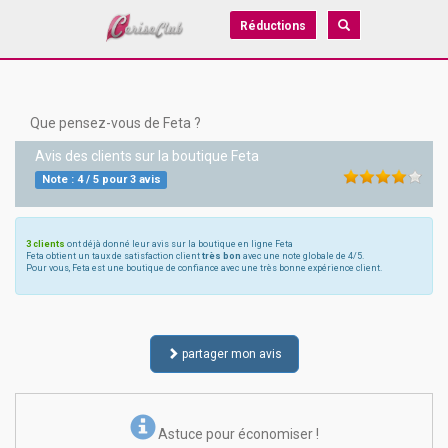
Réductions
Que pensez-vous de Feta ?
Avis des clients sur la boutique
Feta
Note :
4
/
5
pour
3
avis
3 clients
ont déjà donné leur avis sur la boutique en ligne Feta
Feta obtient un taux de satisfaction client
très bon
avec une note globale de 4/5.
Pour vous, Feta est une boutique de confiance avec une très bonne expérience client.
partager mon avis
Astuce pour économiser !