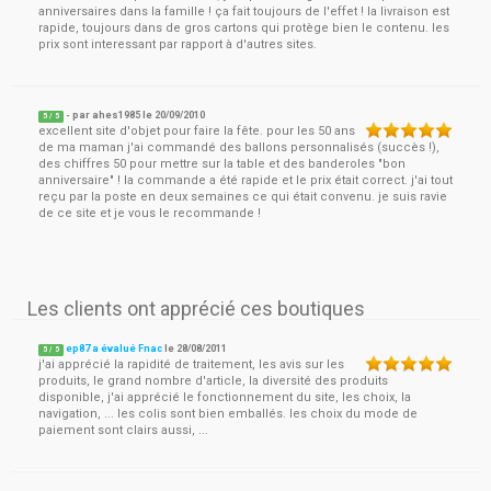
anniversaires dans la famille ! ça fait toujours de l'effet ! la livraison est
rapide, toujours dans de gros cartons qui protège bien le contenu. les
prix sont interessant par rapport à d'autres sites.
- par
ahes1985
le
20/09/2010
5
/ 5
excellent site d'objet pour faire la fête. pour les 50 ans
de ma maman j'ai commandé des ballons personnalisés (succès !),
des chiffres 50 pour mettre sur la table et des banderoles "bon
anniversaire" ! la commande a été rapide et le prix était correct. j'ai tout
reçu par la poste en deux semaines ce qui était convenu. je suis ravie
de ce site et je vous le recommande !
Les clients ont apprécié ces boutiques
ep87 a évalué Fnac
le
28/08/2011
5
/
5
j'ai apprécié la rapidité de traitement, les avis sur les
produits, le grand nombre d'article, la diversité des produits
disponible, j'ai apprécié le fonctionnement du site, les choix, la
navigation, ... les colis sont bien emballés. les choix du mode de
paiement sont clairs aussi, ...