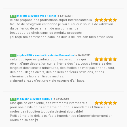
marette a évalué Yves Rocher
le
13/10/2011
5
/
5
le site propose des promotions super intéressantes la
facilité de navigation est bonne je n'ai eu aucun soucis de validation
du panier ou de paiement de ma commande
beaucoup de choix dans les produits proposés
j'ai reçu ma commande dans les délais de livraison bien emballées
sophie0709 a évalué Prestanim Décoration
le
16/08/2011
5
/
5
cette boutique est parfaite pour les personnes qui
rêvent d'une décoration sur le thème des îles. vous y trouverez des
tongs et des transats miniatures, des étoiles de mer pas cher du tout,
des coquillages divers, des colliers de fleurs hawaïens, et des
chemins de table en tissus madras.
vraiment allez y c'est une vraie caverne d'ali baba.
magyann a évalué Cyrillus
le
02/06/2006
5
/
5
Une qualité excellente, des vêtements intemporels
pour nos petits bouts et même pour nous mesdames ! Grâce aux
codes de réduction tout cela devient abordable!
Petit bémole le délais parfaois important de réapprovisionement en
cours de saison.[9]