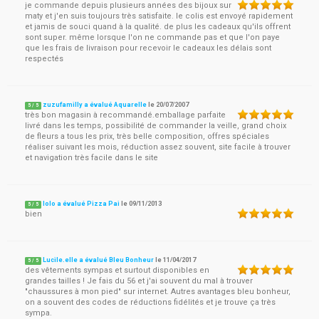
je commande depuis plusieurs années des bijoux sur
maty et j'en suis toujours très satisfaite. le colis est envoyé rapidement
et jamis de souci quand à la qualité. de plus les cadeaux qu'ils offrent
sont super. même lorsque l'on ne commande pas et que l'on paye
que les frais de livraison pour recevoir le cadeaux les délais sont
respectés
zuzufamilly a évalué Aquarelle
le
20/07/2007
5
/
5
très bon magasin à recommandé.emballage parfaite
livré dans les temps, possibilité de commander la veille, grand choix
de fleurs a tous les prix, très belle composition, offres spéciales
réaliser suivant les mois, réduction assez souvent, site facile à trouver
et navigation très facile dans le site
lolo a évalué Pizza Pai
le
09/11/2013
5
/
5
bien
Lucile.elle a évalué Bleu Bonheur
le
11/04/2017
5
/
5
des vêtements sympas et surtout disponibles en
grandes tailles ! Je fais du 56 et j'ai souvent du mal à trouver
"chaussures à mon pied" sur internet. Autres avantages bleu bonheur,
on a souvent des codes de réductions fidélités et je trouve ça très
sympa.