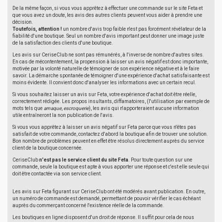
De la même façon, si vous vous apprêtez à effectuer une commande sur le site Feta et
que vous avez un doute, les avis des autres clients peuvent vous aider à prendre une
décision.
Toutefois, attention !
un nombre d'avis trop faible n'est pas forcément révélateur de la
fiabilité d'une boutique. Seul un nombre d'avis important peut donner une image juste
de la satisfaction des clients d'une boutique.
Les avis sur CeriseClub ne sont pas rémunérés, à l'inverse de nombre d'autres sites.
En cas de mécontentement, la propension à laisser un avis négatif est donc importante,
motivée par la volonté naturelle de témoigner de son expérience négative et à le faire
savoir. La démarche spontanée de témoigner d'une expérience d'achat satisfaisante est
moins évidente. Il convient donc d'analyser les informations avec un certain recul.
Si vous souhaitez laisser un avis sur Feta, votre expérience d'achat doit être réelle,
correctement rédigée. Les propos insultants, diffamatoires, (l'utilisation par exemple de
mots tels que
arnaque
,
escroquerie
), les avis qui n'apporteraient aucune information
utile entraîneront la non publication de l'avis.
Si vous vous apprêtez à laisser un avis négatif sur Feta parce que vous n'êtes pas
satisfait de votre commande, contactez d'abord la boutique afin de trouver une solution.
Bon nombre de problèmes peuvent en effet être résolus directement auprès du service
client de la boutique concernée.
CeriseClub
n'est pas le service client du site Feta
. Pour toute question sur une
commande, seule la boutique est apte à vous apporter une réponse et c'est elle seule qui
doit être contactée via son service client.
Les avis sur Feta figurant sur CeriseClub ont été modérés avant publication. En outre,
un numéro de commande est demandé, permettant de pouvoir vérifier le cas échéant
auprès du commerçant concerné l'existence réelle de la commande.
Les boutiques en ligne disposent d'un droit de réponse. Il suffit pour cela de nous