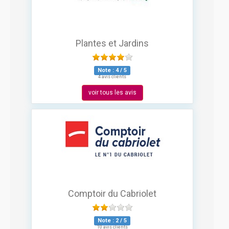
Plantes et Jardins
Note :
4
/
5
4 avis clients
voir tous les avis
Comptoir du Cabriolet
Note :
2
/
5
10 avis clients