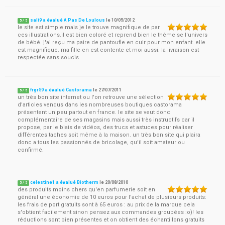
sali9 a évalué A Pas De Loulous
le
10/05/2012
5
/
5
le site est simple mais je le trouve magnifique de par
ces illustrations.il est bien coloré et reprend bien le thème se l'univers
de bébé. j'ai reçu ma paire de pantoufle en cuir pour mon enfant. elle
est magnifique. ma fille en est contente et moi aussi. la livraison est
respectée sans soucis.
frgr59 a évalué Castorama
le
27/07/2011
5
/
5
un très bon site internet ou l'on retrouve une sélection
d'articles vendus dans les nombreuses boutiques castorama
présentent un peu partout en france. le site se veut donc
complémentaire de ses magasins mais aussi très instructifs car il
propose, par le biais de vidéos, des trucs et astuces pour réaliser
différentes taches soit même à la maison. un très bon site qui plaira
donc a tous les passionnés de bricolage, qu'il soit amateur ou
confirmé.
celestine1 a évalué Biotherm
le
20/08/2010
5
/
5
des produits moins chers qu'en parfumerie soit en
général une économie de 10 euros pour l'achat de plusieurs produits:
les frais de port gratuits sont à 65 euros : au prix de la marque cela
s'obtient facilement sinon pensez aux commandes groupées :o)! les
réductions sont bien présentes et on obtient des échantillons gratuits