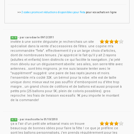
>>
2 codes promo et réductions disponibles pour Feta
pour vos achats en ligne
- par
carodav
le
09/12/2011
4
/ 5
invitée à une soirée déguisée je recherchais un site
spécialisé dans la vente d'accessoires de fêtes. une copine m'a
recommandée "feta". effectivement il y a un large choix d'articles,
dont de nombreuses tenues. j'ai apprécié le fait qu'il y ait 2 rayons
(adultes et enfants) bien distincts ce qui facilite la navigation. j'ai jeté
mon dévolu sur un déguisement abeille: ses ailes, son serre-tête avec
antennes...sont très mignons. je me suis laissée tenter avec le
"supplément" suggéré: une paire de bas rayés jaunes et noirs.
l'ensemble m'a coûté 32€. un bémol pour la robe: elle est de taille
unique donc mieux vaut ne pas souffrir d'embonpoint ou d'être trop
maigre...un grand choix de cotillons et de ballons est aussi proposé à
petits prix (25 ballons pour 5€; plein de coloris possibles). gros
reproche: les frais de livraison excessifs: 9€ peu importe le montant
de la commande!
- par
machcotte
le
01/10/2010
4
/ 5
ça a l'air d'un petit site artisanal mais on trouve
beaucoup de bonnes idées pour faire la fête ! ce que je préfère ce
sont les ballons personnalisés, j'en prends régulièrement pour les