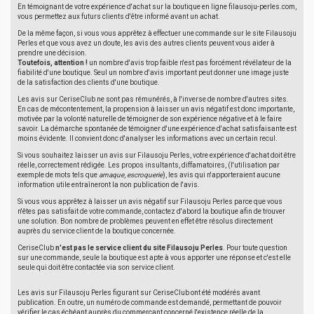
En témoignant de votre expérience d'achat sur la boutique en ligne filausoju-perles.com,
vous permettez aux futurs clients d'être informé avant un achat.
De la même façon, si vous vous apprêtez à effectuer une commande sur le site Filausoju
Perles et que vous avez un doute, les avis des autres clients peuvent vous aider à
prendre une décision.
Toutefois, attention !
un nombre d'avis trop faible n'est pas forcément révélateur de la
fiabilité d'une boutique. Seul un nombre d'avis important peut donner une image juste
de la satisfaction des clients d'une boutique.
Les avis sur CeriseClub ne sont pas rémunérés, à l'inverse de nombre d'autres sites.
En cas de mécontentement, la propension à laisser un avis négatif est donc importante,
motivée par la volonté naturelle de témoigner de son expérience négative et à le faire
savoir. La démarche spontanée de témoigner d'une expérience d'achat satisfaisante est
moins évidente. Il convient donc d'analyser les informations avec un certain recul.
Si vous souhaitez laisser un avis sur Filausoju Perles, votre expérience d'achat doit être
réelle, correctement rédigée. Les propos insultants, diffamatoires, (l'utilisation par
exemple de mots tels que
arnaque
,
escroquerie
), les avis qui n'apporteraient aucune
information utile entraîneront la non publication de l'avis.
Si vous vous apprêtez à laisser un avis négatif sur Filausoju Perles parce que vous
n'êtes pas satisfait de votre commande, contactez d'abord la boutique afin de trouver
une solution. Bon nombre de problèmes peuvent en effet être résolus directement
auprès du service client de la boutique concernée.
CeriseClub
n'est pas le service client du site Filausoju Perles
. Pour toute question
sur une commande, seule la boutique est apte à vous apporter une réponse et c'est elle
seule qui doit être contactée via son service client.
Les avis sur Filausoju Perles figurant sur CeriseClub ont été modérés avant
publication. En outre, un numéro de commande est demandé, permettant de pouvoir
vérifier le cas échéant auprès du commerçant concerné l'existence réelle de la