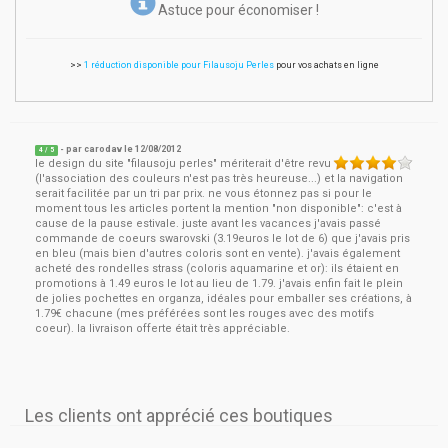
Astuce pour économiser !
>>
1 réduction disponible pour Filausoju Perles
pour vos achats en ligne
- par
carodav
le
12/08/2012
4
/ 5
le design du site "filausoju perles" mériterait d'être revu
(l'association des couleurs n'est pas très heureuse...) et la navigation
serait facilitée par un tri par prix. ne vous étonnez pas si pour le
moment tous les articles portent la mention "non disponible": c'est à
cause de la pause estivale. juste avant les vacances j'avais passé
commande de coeurs swarovski (3.19euros le lot de 6) que j'avais pris
en bleu (mais bien d'autres coloris sont en vente). j'avais également
acheté des rondelles strass (coloris aquamarine et or): ils étaient en
promotions à 1.49 euros le lot au lieu de 1.79. j'avais enfin fait le plein
de jolies pochettes en organza, idéales pour emballer ses créations, à
1.79€ chacune (mes préférées sont les rouges avec des motifs
coeur). la livraison offerte était très appréciable.
Les clients ont apprécié ces boutiques