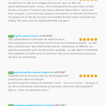
de train sur le site sncf voyage et je trouve que ce site est
particulièrement bien conçu. les renseignements sont clairs et très
faciles à trouver ( horaires des trains, places disponibles : tout y est
bien indiqué ). je trouve que passer commande se fait très facilement
et j'apprécie le fait de recevoir mes billets de train dans ma boite aux
lettres. fini pour moi les déplacements à la gare !
frgr59 a évalué Sandro
le
05/10/2011
5
/
5
site présentant la collection de vêtements et
d'accessoires pour hommes et femmes de la marque sandro. un site
très complet avec des vêtements sobres, classiques et raffinés. les
articles présentés sont de très belles qualités. un site dans l'ensemble
très agréable, à visiter pour le bonheur des yeux et pourquoi pas pour
se faire un petit plaisir.
valentinogirl46 a évalué Snapfish
le
24/07/2007
5
/
5
snapfish est un tres bon site de developpement
photos,tres claire et precis!!
aucune surprise! délais de livraison court... recu en 3 jours... de plus, il
y a de nombreuses réductions proposées, vraiment interessante!!!!
allez y , vous ne serait pas decu !
boodamix a évalué Gibert Joseph
le
24/11/2012
5
/
5