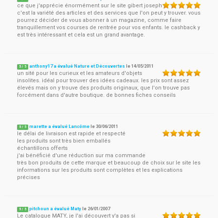
ce que j'apprécie énormément sur le site gibert joseph
c'est la variété des articles et des services que l'on peut y trouver. vous
pourrez décider de vous abonner à un magazine, comme faire
tranquillement vos courses de rentrée pour vos enfants. le cashback y
est très intéressant et cela est un grand avantage.
anthony17 a évalué Nature et Découvertes
le
14/05/2011
5
/
5
un sité pour les curieux et les amateurs d'objets
insolites. idéal pour trouver des idées cadeaux. les prix sont assez
élevés mais on y trouve des produits originaux, que l'on trouve pas
forcément dans d'autre boutique. de bonnes fiches conseils
marette a évalué Lancôme
le
30/06/2011
5
/
5
le délai de livraison est rapide et respecté
les produits sont très bien emballés
échantillons offerts
j'ai bénéficié d'une réduction sur ma commande
très bon produits de cette marque et beaucoup de choix sur le site les
informations sur les produits sont complètes et les explications
précises
pitchoun a évalué Maty
le
26/01/2007
5
/
5
Le catalogue MATY, je l'ai découvert y'a pas si