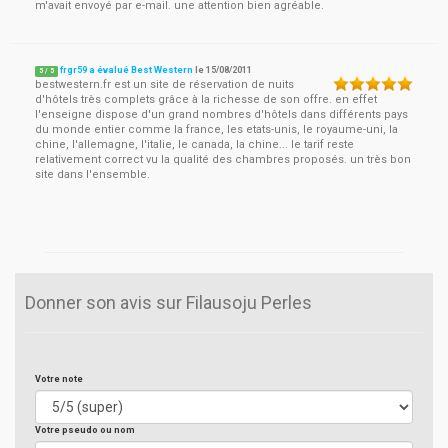
m'avait envoyé par e-mail. une attention bien agréable.
frgr59 a évalué Best Western
le
15/08/2011
5
/
5
bestwestern.fr est un site de réservation de nuits
d'hôtels très complets grâce à la richesse de son offre. en effet
l'enseigne dispose d'un grand nombres d'hôtels dans différents pays
du monde entier comme la france, les etats-unis, le royaume-uni, la
chine, l'allemagne, l'italie, le canada, la chine... le tarif reste
relativement correct vu la qualité des chambres proposés. un très bon
site dans l'ensemble.
Donner son avis sur Filausoju Perles
Votre note
Votre pseudo ou nom