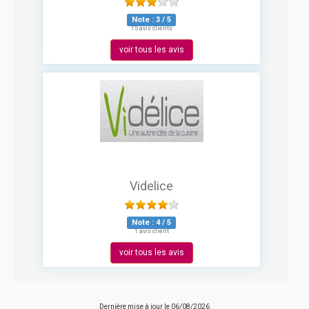
Note :
3
/
5
15 avis clients
voir tous les avis
Videlice
Note :
4
/
5
1 avis client
voir tous les avis
Dernière mise à jour le
06/08/2026