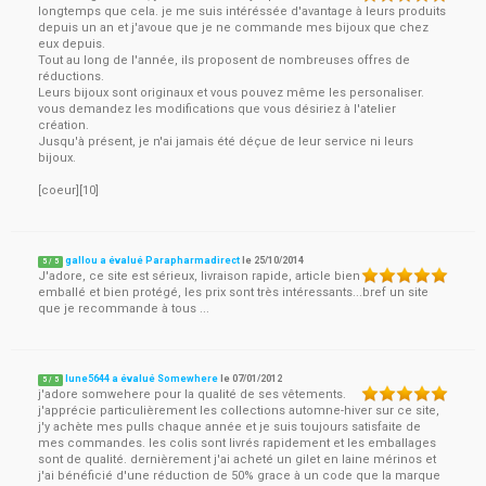
longtemps que cela. je me suis intéréssée d'avantage à leurs produits
depuis un an et j'avoue que je ne commande mes bijoux que chez
eux depuis.
Tout au long de l'année, ils proposent de nombreuses offres de
réductions.
Leurs bijoux sont originaux et vous pouvez même les personaliser.
vous demandez les modifications que vous désiriez à l'atelier
création.
Jusqu'à présent, je n'ai jamais été déçue de leur service ni leurs
bijoux.
[coeur][10]
gallou a évalué Parapharmadirect
le
25/10/2014
5
/
5
J'adore, ce site est sérieux, livraison rapide, article bien
emballé et bien protégé, les prix sont très intéressants...bref un site
que je recommande à tous ...
lune5644 a évalué Somewhere
le
07/01/2012
5
/
5
j'adore somwehere pour la qualité de ses vêtements.
j'apprécie particulièrement les collections automne-hiver sur ce site,
j'y achète mes pulls chaque année et je suis toujours satisfaite de
mes commandes. les colis sont livrés rapidement et les emballages
sont de qualité. dernièrement j'ai acheté un gilet en laine mérinos et
j'ai bénéficié d'une réduction de 50% grace à un code que la marque