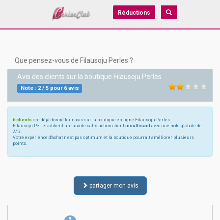
Réductions
Que pensez-vous de Filausoju Perles ?
Avis des clients sur la boutique
Filausoju Perles
Note :
2
/
5
pour
6
avis
6 clients
ont déjà donné leur avis sur la boutique en ligne Filausoju Perles
Filausoju Perles obtient un taux de satisfaction client
insuffisant
avec une note globale de
2/5.
Votre expérience d'achat n'est pas optimum et la boutique pourrait améliorer plusieurs
points.
partager mon avis