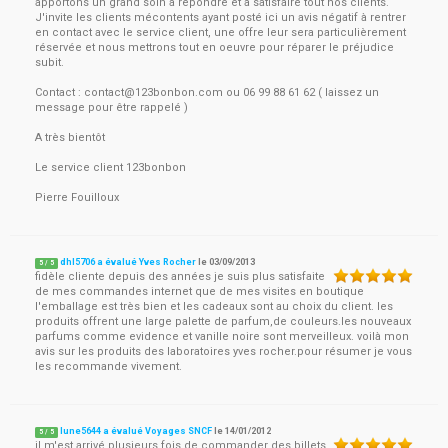
apportons un grand soin à répondre et a satisfaire tout nos clients.
J'invite les clients mécontents ayant posté ici un avis négatif à rentrer
en contact avec le service client, une offre leur sera particulièrement
réservée et nous mettrons tout en oeuvre pour réparer le préjudice
subit.
Contact :
contact@123bonbon.com
ou 06 99 88 61 62 ( laissez un
message pour être rappelé )
A très bientôt
Le service client 123bonbon
Pierre Fouilloux
dhl5706 a évalué Yves Rocher
le
03/09/2013
5
/
5
fidèle cliente depuis des années je suis plus satisfaite
de mes commandes internet que de mes visites en boutique
l'emballage est très bien et les cadeaux sont au choix du client. les
produits offrent une large palette de parfum,de couleurs.les nouveaux
parfums comme evidence et vanille noire sont merveilleux. voilà mon
avis sur les produits des laboratoires yves rocher.pour résumer je vous
les recommande vivement.
lune5644 a évalué Voyages SNCF
le
14/01/2012
5
/
5
il m'est arrivé plusieurs fois de commander des billets