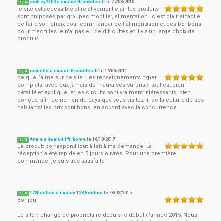
audrey2400 a évalué Brindilles.fr
le
27/03/2010
5
/
5
le site est accessible et relativement clair les produits
sont proposés par groupes mobilier, alimentation.. c'est clair et facile
de faire son choix pour commander de l'alimentation et des bonbons
pour mes filles je n'ai pas eu de difficultés et il y a un large choix de
produits
meonho a évalué Brindilles.fr
le
16/06/2011
5
/
5
ce que j’aime sur ce site : les renseignements hyper
complets! avec eux jamais de mauvaises surprise, tout est bien
détaillé et expliqué, et les circuits sont vraiment intéressants, bien
conçus, afin de ne rien du pays que vous visitez ni de la culture de ses
habitants! les prix sont bons, en accord avec la concurrence.
Annie a évalué I fil home
le
16/10/2017
5
/
5
Le produit correspond tout à fait à ma demande. La
réception a été rapide en 3 jours ouvrés. Pour une première
commande, je suis très satisfaite
123bonbon a évalué 123 Bonbon
le
28/03/2015
5
/
5
Bonjour,
Le site a changé de propriétaire depuis le début d'année 2015. Nous