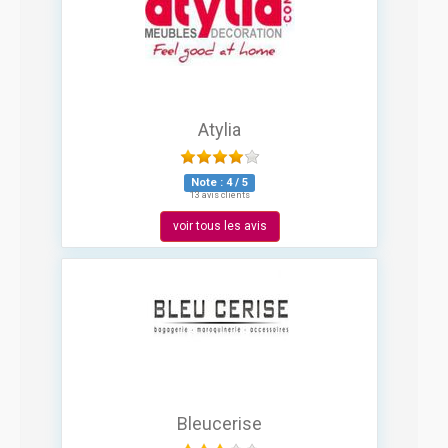
Atylia
Note :
4
/
5
13 avis clients
voir tous les avis
Bleucerise