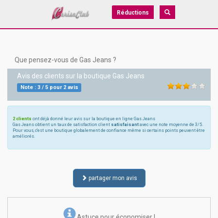
Réductions
Que pensez-vous de Gas Jeans ?
Avis des clients sur la boutique
Gas Jeans
Note :
3
/
5
pour
2
avis
2 clients
ont déjà donné leur avis sur la boutique en ligne Gas Jeans
Gas Jeans obtient un taux de satisfaction client
satisfaisant
avec une note moyenne de 3/5.
Pour vous, c'est une boutique globalement de confiance même si certains points peuvent être
améliorés.
partager mon avis
Astuce pour économiser !