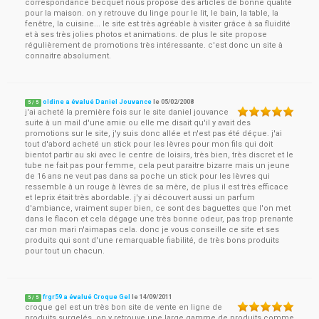
correspondance becquet nous propose des articles de bonne qualité
pour la maison. on y retrouve du linge pour le lit, le bain, la table, la
fenêtre, la cuisine... le site est très agréable à visiter grâce à sa fluidité
et à ses très jolies photos et animations. de plus le site propose
régulièrement de promotions très intéressante. c'est donc un site à
connaitre absolument.
oldine a évalué Daniel Jouvance
le
05/02/2008
5
/
5
j'ai acheté la première fois sur le site daniel jouvance
suite à un mail d'une amie ou elle me disait qu'il y avait des
promotions sur le site, j'y suis donc allée et n'est pas été déçue. j'ai
tout d'abord acheté un stick pour les lèvres pour mon fils qui doit
bientot partir au ski avec le centre de loisirs, très bien, très discret et le
tube ne fait pas pour femme, cela peut paraitre bizarre mais un jeune
de 16 ans ne veut pas dans sa poche un stick pour les lèvres qui
ressemble à un rouge à lèvres de sa mère, de plus il est très efficace
et leprix était très abordable. j'y ai découvert aussi un parfum
d'ambiance, vraiment super bien, ce sont des baguettes que l'on met
dans le flacon et cela dégage une très bonne odeur, pas trop prenante
car mon mari n'aimapas cela. donc je vous conseille ce site et ses
produits qui sont d'une remarquable fiabilité, de très bons produits
pour tout un chacun.
frgr59 a évalué Croque Gel
le
14/09/2011
5
/
5
croque gel est un très bon site de vente en ligne de
produits surgelés. on y retrouve une large gamme de produits comme