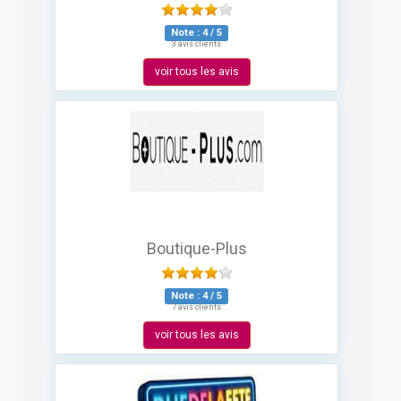
Note :
4
/
5
3 avis clients
voir tous les avis
Boutique-Plus
Note :
4
/
5
7 avis clients
voir tous les avis