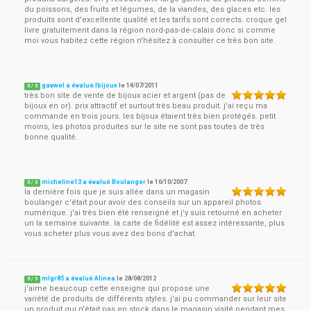
du poissons, des fruits et légumes, de la viandes, des glaces etc. les
produits sont d'excellente qualité et les tarifs sont corrects. croque gel
livre gratuitement dans la région nord-pas-de-calais donc si comme
moi vous habitez cette région n'hésitez à consulter ce très bon site.
gavwel a évalué Ibijoux
le
14/07/2011
5
/
5
très bon site de vente de bijoux acier et argent (pas de
bijoux en or). prix attractif et surtout très beau produit. j'ai reçu ma
commande en trois jours. les bijoux étaient très bien protégés. petit
moins, les photos produites sur le site ne sont pas toutes de très
bonne qualité.
micheline13 a évalué Boulanger
le
16/10/2007
5
/
5
la dernière fois que je suis allée dans un magasin
boulanger c'était pour avoir des conseils sur un appareil photos
numérique. j'ai très bien été renseigné et j'y suis retourné en acheter
un la semaine suivante. la carte de fidélité est assez intéressante, plus
vous acheter plus vous avez des bons d'achat.
mlgr85 a évalué Alinea
le
28/08/2012
5
/
5
j'aime beaucoup cette enseigne qui propose une
variété de produits de différents styles. j'ai pu commander sur leur site
un produit qui n'était pas en stock dans le magasin visité pendant mes