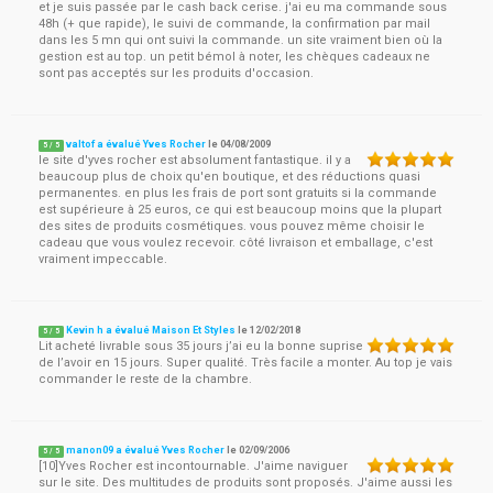
et je suis passée par le cash back cerise. j'ai eu ma commande sous
48h (+ que rapide), le suivi de commande, la confirmation par mail
dans les 5 mn qui ont suivi la commande. un site vraiment bien où la
gestion est au top. un petit bémol à noter, les chèques cadeaux ne
sont pas acceptés sur les produits d'occasion.
valtof a évalué Yves Rocher
le
04/08/2009
5
/
5
le site d'yves rocher est absolument fantastique. il y a
beaucoup plus de choix qu'en boutique, et des réductions quasi
permanentes. en plus les frais de port sont gratuits si la commande
est supérieure à 25 euros, ce qui est beaucoup moins que la plupart
des sites de produits cosmétiques. vous pouvez même choisir le
cadeau que vous voulez recevoir. côté livraison et emballage, c'est
vraiment impeccable.
Kevin h a évalué Maison Et Styles
le
12/02/2018
5
/
5
Lit acheté livrable sous 35 jours j’ai eu la bonne suprise
de l’avoir en 15 jours. Super qualité. Très facile a monter. Au top je vais
commander le reste de la chambre.
manon09 a évalué Yves Rocher
le
02/09/2006
5
/
5
[10]Yves Rocher est incontournable. J'aime naviguer
sur le site. Des multitudes de produits sont proposés. J'aime aussi les