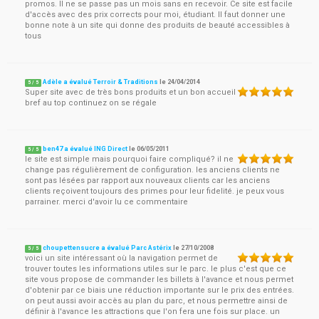
promos. Il ne se passe pas un mois sans en recevoir. Ce site est facile
d'accès avec des prix corrects pour moi, étudiant. Il faut donner une
bonne note à un site qui donne des produits de beauté accessibles à
tous
Adèle a évalué Terroir & Traditions
le
24/04/2014
5
/
5
Super site avec de très bons produits et un bon accueil
bref au top continuez on se régale
ben47 a évalué ING Direct
le
06/05/2011
5
/
5
le site est simple mais pourquoi faire compliqué? il ne
change pas régulièrement de configuration. les anciens clients ne
sont pas lésées par rapport aux nouveaux clients car les anciens
clients reçoivent toujours des primes pour leur fidelité. je peux vous
parrainer. merci d'avoir lu ce commentaire
choupettensucre a évalué Parc Astérix
le
27/10/2008
5
/
5
voici un site intéressant où la navigation permet de
trouver toutes les informations utiles sur le parc. le plus c'est que ce
site vous propose de commander les billets à l'avance et nous permet
d'obtenir par ce biais une réduction importante sur le prix des entrées.
on peut aussi avoir accès au plan du parc, et nous permettre ainsi de
définir à l'avance les attractions que l'on fera une fois sur place. un