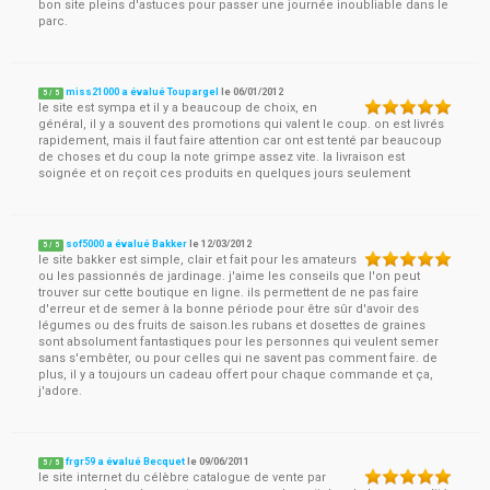
bon site pleins d'astuces pour passer une journée inoubliable dans le
parc.
miss21000 a évalué Toupargel
le
06/01/2012
5
/
5
le site est sympa et il y a beaucoup de choix, en
général, il y a souvent des promotions qui valent le coup. on est livrés
rapidement, mais il faut faire attention car ont est tenté par beaucoup
de choses et du coup la note grimpe assez vite. la livraison est
soignée et on reçoit ces produits en quelques jours seulement
sof5000 a évalué Bakker
le
12/03/2012
5
/
5
le site bakker est simple, clair et fait pour les amateurs
ou les passionnés de jardinage. j'aime les conseils que l'on peut
trouver sur cette boutique en ligne. ils permettent de ne pas faire
d'erreur et de semer à la bonne période pour être sûr d'avoir des
légumes ou des fruits de saison.les rubans et dosettes de graines
sont absolument fantastiques pour les personnes qui veulent semer
sans s'embêter, ou pour celles qui ne savent pas comment faire. de
plus, il y a toujours un cadeau offert pour chaque commande et ça,
j'adore.
frgr59 a évalué Becquet
le
09/06/2011
5
/
5
le site internet du célèbre catalogue de vente par