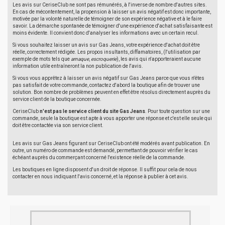
Les avis sur CeriseClub ne sont pas rémunérés, à l'inverse de nombre d'autres sites.
En cas de mécontentement, la propension à laisser un avis négatif est donc importante,
motivée par la volonté naturelle de témoigner de son expérience négative et à le faire
savoir. La démarche spontanée de témoigner d'une expérience d'achat satisfaisante est
moins évidente. Il convient donc d'analyser les informations avec un certain recul.
Si vous souhaitez laisser un avis sur Gas Jeans, votre expérience d'achat doit être
réelle, correctement rédigée. Les propos insultants, diffamatoires, (l'utilisation par
exemple de mots tels que
arnaque
,
escroquerie
), les avis qui n'apporteraient aucune
information utile entraîneront la non publication de l'avis.
Si vous vous apprêtez à laisser un avis négatif sur Gas Jeans parce que vous n'êtes
pas satisfait de votre commande, contactez d'abord la boutique afin de trouver une
solution. Bon nombre de problèmes peuvent en effet être résolus directement auprès du
service client de la boutique concernée.
CeriseClub
n'est pas le service client du site Gas Jeans
. Pour toute question sur une
commande, seule la boutique est apte à vous apporter une réponse et c'est elle seule qui
doit être contactée via son service client.
Les avis sur Gas Jeans figurant sur CeriseClub ont été modérés avant publication. En
outre, un numéro de commande est demandé, permettant de pouvoir vérifier le cas
échéant auprès du commerçant concerné l'existence réelle de la commande.
Les boutiques en ligne disposent d'un droit de réponse. Il suffit pour cela de nous
contacter en nous indiquant l'avis concerné, et la réponse à publier à cet avis.