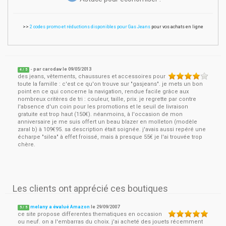
>>
2 codes promo et réductions disponibles pour Gas Jeans
pour vos achats en ligne
- par
carodav
le
09/05/2013
4
/ 5
des jeans, vêtements, chaussures et accessoires pour
toute la famille : c'est ce qu'on trouve sur "gasjeans". je mets un bon
point en ce qui concerne la navigation, rendue facile grâce aux
nombreux critères de tri : couleur, taille, prix. je regrette par contre
l'absence d'un coin pour les promotions et le seuil de livraison
gratuite est trop haut (150€). néanmoins, à l'occasion de mon
anniversaire je me suis offert un beau blazer en molleton (modèle
zaral b) à 109€95. sa description était soignée. j'avais aussi repéré une
écharpe "silea" à effet froissé, mais à presque 55€ je l'ai trouvée trop
chère.
Les clients ont apprécié ces boutiques
melany a évalué Amazon
le
29/09/2007
5
/
5
ce site propose differentes thematiques en occasion
ou neuf. on a l'embarras du choix. j'ai acheté des jouets récemment