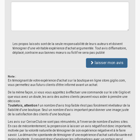
Les propos laissés sont de la seule responsabilité de leurs auteurs et doivent
témoigner d'une véritable expérience d'achat argumentée. Tout avis diffamatoire,
déplacé, contraire aux bonnes moeurs ou fictif ne sera pas publié
laisser mon avis
Note :
En témoignant de votre expérience d'achat sur la boutique en ligne store.giglio.com,
vous permettez aux futurs clients d'être informé avant un achat.
De la même façon, si vous vous apprêtez à effectuer une commande sur le site Giglio et
que vous avez un doute, les avis des autres clients peuvent vous aider à prendre une
décision.
Toutefois, attention !
un nombre d'avis trop faible n'est pas forcément révélateur de la
fiabilité d'une boutique. Seul un nombre d'avis important peut donner une image juste
de la satisfaction des clients d'une boutique.
Les avis sur CeriseClub ne sont pas rémunérés, à l'inverse de nombre d'autres sites.
En cas de mécontentement, la propension à laisser un avis négatif est donc importante,
motivée par la volonté naturelle de témoigner de son expérience négative et à le faire
savoir. La démarche spontanée de témoigner d'une expérience d'achat satisfaisante est
moins évidente. Il convient donc d'analyser les informations avec un certain recul.