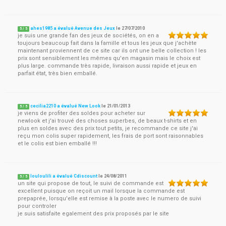
ahes1985 a évalué Avenue des Jeux
le
27/07/2010
5
/
5
je suis une grande fan des jeux de sociétés, on en a
toujours beaucoup fait dans la famille et tous les jeux que j'achète
maintenant proviennent de ce site car ils ont une belle collection ! les
prix sont sensiblement les mêmes qu'en magasin mais le choix est
plus large. commande très rapide, livraison aussi rapide et jeux en
parfait état, très bien emballé.
cecilia2210 a évalué New Look
le
21/01/2013
5
/
5
je viens de profiter des soldes pour acheter sur
newlook et j'ai trouvé des choses superbes, de beaux t-shirts et en
plus en soldes avec des prix tout petits, je recommande ce site j'ai
reçu mon colis super rapidement, les frais de port sont raisonnables
et le colis est bien emballé !!!
louloulili a évalué Cdiscount
le
24/08/2011
5
/
5
un site qui propose de tout, le suivi de commande est
excellent puisque on reçoit un mail lorsque la commande est
prepaprée, lorsqu'elle est remise à la poste avec le numero de suivi
pour controler
je suis satisfaite egalement des prix proposés par le site