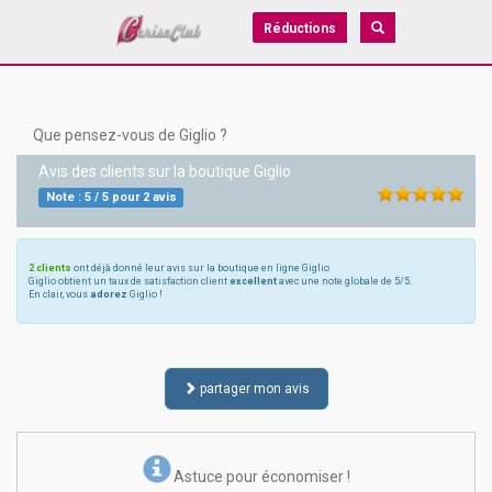
Réductions
Que pensez-vous de Giglio ?
Avis des clients sur la boutique
Giglio
Note :
5
/
5
pour
2
avis
2 clients
ont déjà donné leur avis sur la boutique en ligne Giglio
Giglio obtient un taux de satisfaction client
excellent
avec une note globale de 5/5.
En clair, vous
adorez
Giglio !
partager mon avis
Astuce pour économiser !