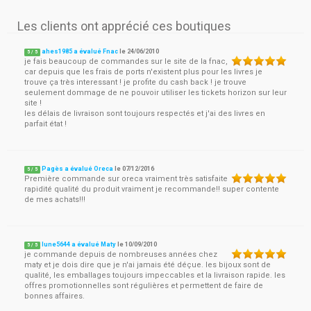
Les clients ont apprécié ces boutiques
ahes1985 a évalué Fnac
le
24/06/2010
5
/
5
je fais beaucoup de commandes sur le site de la fnac,
car depuis que les frais de ports n'existent plus pour les livres je
trouve ça très interessant ! je profite du cash back ! je trouve
seulement dommage de ne pouvoir utiliser les tickets horizon sur leur
site !
les délais de livraison sont toujours respectés et j'ai des livres en
parfait état !
Pagès a évalué Oreca
le
07/12/2016
5
/
5
Première commande sur oreca vraiment très satisfaite
rapidité qualité du produit vraiment je recommande!! super contente
de mes achats!!!
lune5644 a évalué Maty
le
10/09/2010
5
/
5
je commande depuis de nombreuses années chez
maty et je dois dire que je n'ai jamais été déçue. les bijoux sont de
qualité, les emballages toujours impeccables et la livraison rapide. les
offres promotionnelles sont régulières et permettent de faire de
bonnes affaires.