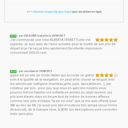
>>
1 réduction disponible pour Giglio
pour vos achats en ligne
- par
DELAUME Isabelle
le
24/09/2017
5
/ 5
J'ai commandé une robe ALBERTA FERRETTI,elle est
superbe.Je suis ravie de l'avoir achetée pour la moitié de son prix de
départ et je l'ai reçue très rapidement.Excellente impression
concernant GIGLIO.com
- par
carodav
le
19/08/2012
4
/ 5
giglio est un site de mode italien qui accorde un grand
soin à la qualité de la navigation. on peut ainsi choisir sa langue, trier
les articles par catégorie (manteau,gilet, jupe, sacs,tailleurs...), par
créateur, par prix...pour peu que vous en ayez les moyens vous
pourrez même habiller vos enfants en armani ou ralph laurens. les
prix sont élevés mais on trouve tout de même de bonnes affaires
comme une jolie écharpe "la vie en rose" que je me suis offerte pour
34€ au lieu de 68. j'ai aussi pris des écouteurs très sympa (sous forme
de biscuit), de la marque ilove, à 6€90. les descriptions sont correctes
mais sans plus.