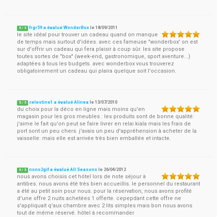
frgr59 a évalué WonderBox
le
18/09/2011
5
/
5
le site idéal pour trouver un cadeau quand on manque
de temps mais surtout d'idées. avec ces fameuse "wonderbox' on est
sur d'offrir un cadeau qui fera plaisir à coup sûr. les site propose
toutes sortes de "box" (week-end, gastronomique, sport aventure...)
adaptées à tous les budgets. avec wonderbox vous trouverez
obligatoirement un cadeau qui plaira quelque soit l'occasion.
celestine1 a évalué Alinea
le
13/07/2010
5
/
5
du choix pour la déco en ligne mais moins qu'en
magasin pour les gros meubles : les produits sont de bonne qualité:
j'aime le fait qu'on peut se faire livrer en relai kiala mais les frais de
port sont un peu chers. j'avais un peu d'appréhension à acheter de la
vaisselle: mais elle est arrivée très bien emballée et intacte.
nono2gif a évalué All Seasons
le
26/04/2012
5
/
5
nous avons choisis cet hôtel lors de note séjour à
antibes. nous avons été très bien accueillis. le personnel du restaurant
a été au petit soin pour nous. pour la réservation, nous avons profité
d'une offre 2 nuits achetées 1 offerte. cepepdant cette offre ne
s'appliquait q'aux chambre avec 2 lits simples mais bon nous avons
tout de même réservé. hôtel à recommander