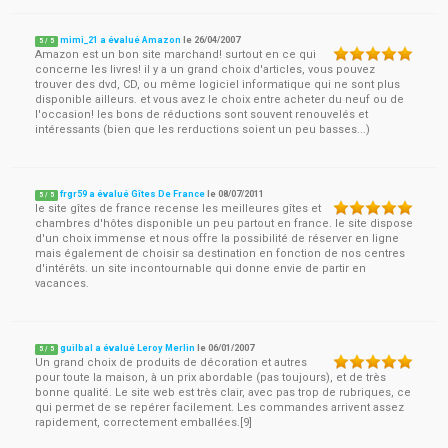
mimi_21 a évalué Amazon
le
26/04/2007
5
/
5
Amazon est un bon site marchand! surtout en ce qui
concerne les livres! il y a un grand choix d'articles, vous pouvez
trouver des dvd, CD, ou même logiciel informatique qui ne sont plus
disponible ailleurs. et vous avez le choix entre acheter du neuf ou de
l'occasion! les bons de réductions sont souvent renouvelés et
intéressants (bien que les rerductions soient un peu basses...)
frgr59 a évalué Gîtes De France
le
08/07/2011
5
/
5
le site gîtes de france recense les meilleures gîtes et
chambres d'hôtes disponible un peu partout en france. le site dispose
d'un choix immense et nous offre la possibilité de réserver en ligne
mais également de choisir sa destination en fonction de nos centres
d'intérêts. un site incontournable qui donne envie de partir en
vacances.
guilbal a évalué Leroy Merlin
le
06/01/2007
5
/
5
Un grand choix de produits de décoration et autres
pour toute la maison, à un prix abordable (pas toujours), et de très
bonne qualité. Le site web est très clair, avec pas trop de rubriques, ce
qui permet de se repérer facilement. Les commandes arrivent assez
rapidement, correctement emballées.[9]