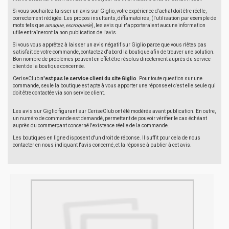
Si vous souhaitez laisser un avis sur Giglio, votre expérience d'achat doit être réelle,
correctement rédigée. Les propos insultants, diffamatoires, (l'utilisation par exemple de
mots tels que
arnaque
,
escroquerie
), les avis qui n'apporteraient aucune information
utile entraîneront la non publication de l'avis.
Si vous vous apprêtez à laisser un avis négatif sur Giglio parce que vous n'êtes pas
satisfait de votre commande, contactez d'abord la boutique afin de trouver une solution.
Bon nombre de problèmes peuvent en effet être résolus directement auprès du service
client de la boutique concernée.
CeriseClub
n'est pas le service client du site Giglio
. Pour toute question sur une
commande, seule la boutique est apte à vous apporter une réponse et c'est elle seule qui
doit être contactée via son service client.
Les avis sur Giglio figurant sur CeriseClub ont été modérés avant publication. En outre,
un numéro de commande est demandé, permettant de pouvoir vérifier le cas échéant
auprès du commerçant concerné l'existence réelle de la commande.
Les boutiques en ligne disposent d'un droit de réponse. Il suffit pour cela de nous
contacter en nous indiquant l'avis concerné, et la réponse à publier à cet avis.