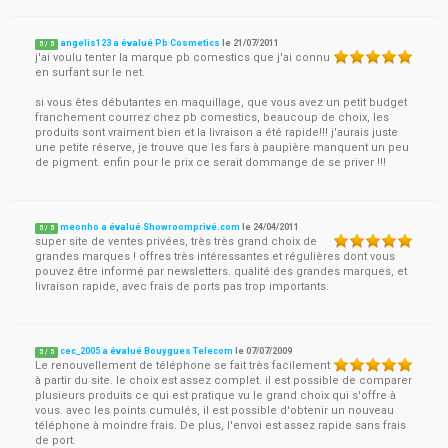
angelis123 a évalué Pb Cosmetics
le
21/07/2011
5
/
5
j'ai voulu tenter la marque pb comestics que j'ai connu
en surfant sur le net.
si vous êtes débutantes en maquillage, que vous avez un petit budget
franchement courrez chez pb comestics, beaucoup de choix, les
produits sont vraiment bien et la livraison a été rapide!!! j'aurais juste
une petite réserve, je trouve que les fars à paupière manquent un peu
de pigment. enfin pour le prix ce serait dommange de se priver !!!
meonho a évalué Showroomprivé.com
le
24/04/2011
5
/
5
super site de ventes privées, très très grand choix de
grandes marques ! offres très intéressantes et régulières dont vous
pouvez être informé par newsletters. qualité des grandes marques, et
livraison rapide, avec frais de ports pas trop importants.
cec_2005 a évalué Bouygues Telecom
le
07/07/2009
5
/
5
Le renouvellement de téléphone se fait très facilement
à partir du site. le choix est assez complet. il est possible de comparer
plusieurs produits ce qui est pratique vu le grand choix qui s'offre à
vous. avec les points cumulés, il est possible d'obtenir un nouveau
téléphone à moindre frais. De plus, l'envoi est assez rapide sans frais
de port.