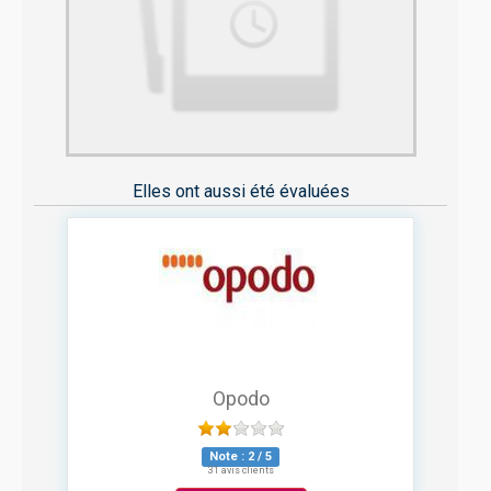
Elles ont aussi été évaluées
Opodo
Note :
2
/
5
31 avis clients