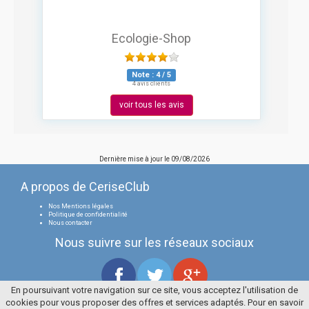
Ecologie-Shop
Note :
4
/
5
4 avis clients
voir tous les avis
Dernière mise à jour le
09/08/2026
A propos de CeriseClub
Nos Mentions légales
Politique de confidentialité
Nous contacter
Nous suivre sur les réseaux sociaux
En poursuivant votre navigation sur ce site, vous acceptez l'utilisation de
cookies pour vous proposer des offres et services adaptés. Pour en savoir
Tous droits réservés