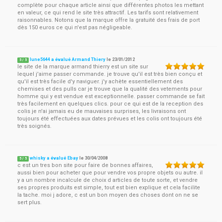
complète pour chaque article ainsi que différentes photos les mettant
en valeur, ce qui rend le site très attractif. Les tarifs sont relativement
raisonnables. Notons que la marque offre la gratuité des frais de port
dès 150 euros ce qui n'est pas négligeable.
lune5644 a évalué Armand Thiery
le
23/01/2012
5
/
5
le site de la marque armand thierry est un site sur
lequel j'aime passer commande. je trouve qu'il est très bien conçu et
qu'il est très facile d'y naviguer. j'y achète essentiellement des
chemises et des pulls car je trouve que la qualité des vetements pour
homme qui y est vendue est exceptionnelle. passer commande se fait
très facilement en quelques clics. pour ce qui est de la reception des
colis je n'ai jamais eu de mauvaises surprises, les livraisons ont
toujours été effectuées aux dates prévues et les colis ont toujours été
très soignés.
whisky a évalué Ebay
le
30/04/2008
5
/
5
c est un tres bon site pour faire de bonnes affaires,
aussi bien pour acheter que pour vendre vos propre objets ou autre. il
y a un nombre incalcule de choix d articles de toute sorte, et vendre
ses propres produits est simple, tout est bien explique et cela facilite
la tache. moi j adore, c est un bon moyen des choses dont on ne se
sert plus.