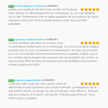
moda a évalué L'Occitane
le
20/08/2010
5
/
5
j'avais pour habitude de faire mes achats en boutique
mais depuis un déménagement en campagne, je me suis rabattue
sur le site. finalement à part le cadre agréable de la boutique qui peut
manquer, tout y est. mes produits phares y sont et je suis trés
satisfaite!
sylvanou a évalué Oscaro
le
07/08/2011
5
/
5
c'est le meilleur site dans ce secteur. je le
recommande fortement à mon entourage. il y a du choix dans chaque
produit pour un prix incroyablement intéressant. de plus, les produits
que j'ai commandés sont vraiment de bonnes qualités malgré que je
ne connais pas la plupart des marques de ces produits. par-contre, le
site pourrait offrir les frais de livraison aux clients fidèles qui font des
achats supérieurs à 50 €.
mobiles a évalué Kiabi
le
02/09/2010
5
/
5
C'est mon site coup de cœur, grand choix de
vêtements et d'accessoires pour toute la famille. La navigation sur le
site est très facile, le design du site est simple mais efficace. Souvent
des promotions, la livraison est rapide, n'hésitez pas à foncer. Vous
n'allez pas le regretter.