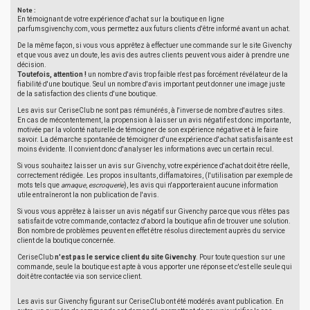
Note :
En témoignant de votre expérience d'achat sur la boutique en ligne
parfumsgivenchy.com, vous permettez aux futurs clients d'être informé avant un achat.
De la même façon, si vous vous apprêtez à effectuer une commande sur le site Givenchy
et que vous avez un doute, les avis des autres clients peuvent vous aider à prendre une
décision.
Toutefois, attention !
un nombre d'avis trop faible n'est pas forcément révélateur de la
fiabilité d'une boutique. Seul un nombre d'avis important peut donner une image juste
de la satisfaction des clients d'une boutique.
Les avis sur CeriseClub ne sont pas rémunérés, à l'inverse de nombre d'autres sites.
En cas de mécontentement, la propension à laisser un avis négatif est donc importante,
motivée par la volonté naturelle de témoigner de son expérience négative et à le faire
savoir. La démarche spontanée de témoigner d'une expérience d'achat satisfaisante est
moins évidente. Il convient donc d'analyser les informations avec un certain recul.
Si vous souhaitez laisser un avis sur Givenchy, votre expérience d'achat doit être réelle,
correctement rédigée. Les propos insultants, diffamatoires, (l'utilisation par exemple de
mots tels que
arnaque
,
escroquerie
), les avis qui n'apporteraient aucune information
utile entraîneront la non publication de l'avis.
Si vous vous apprêtez à laisser un avis négatif sur Givenchy parce que vous n'êtes pas
satisfait de votre commande, contactez d'abord la boutique afin de trouver une solution.
Bon nombre de problèmes peuvent en effet être résolus directement auprès du service
client de la boutique concernée.
CeriseClub
n'est pas le service client du site Givenchy
. Pour toute question sur une
commande, seule la boutique est apte à vous apporter une réponse et c'est elle seule qui
doit être contactée via son service client.
Les avis sur Givenchy figurant sur CeriseClub ont été modérés avant publication. En