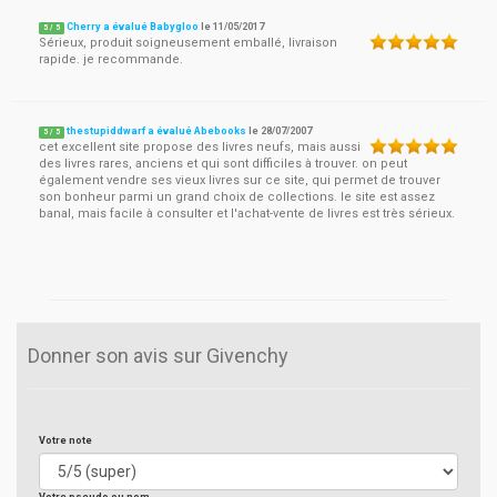
Cherry a évalué Babygloo
le
11/05/2017
5
/
5
Sérieux, produit soigneusement emballé, livraison
rapide. je recommande.
thestupiddwarf a évalué Abebooks
le
28/07/2007
5
/
5
cet excellent site propose des livres neufs, mais aussi
des livres rares, anciens et qui sont difficiles à trouver. on peut
également vendre ses vieux livres sur ce site, qui permet de trouver
son bonheur parmi un grand choix de collections. le site est assez
banal, mais facile à consulter et l'achat-vente de livres est très sérieux.
Donner son avis sur Givenchy
Votre note