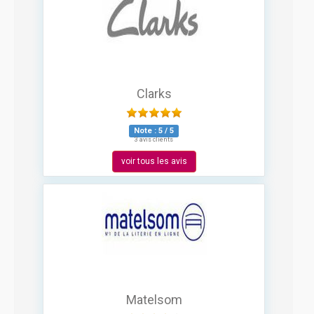
Clarks
Note :
5
/
5
3 avis clients
voir tous les avis
Matelsom