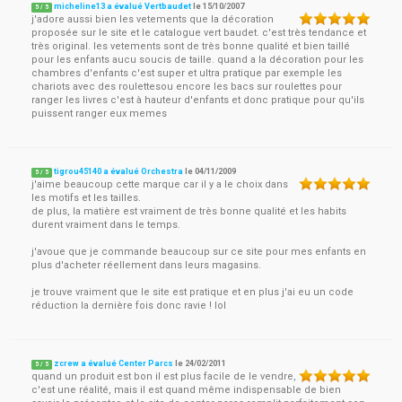
micheline13 a évalué Vertbaudet
le
15/10/2007
5
/
5
j'adore aussi bien les vetements que la décoration
proposée sur le site et le catalogue vert baudet. c'est très tendance et
très original. les vetements sont de très bonne qualité et bien taillé
pour les enfants aucu soucis de taille. quand a la décoration pour les
chambres d'enfants c'est super et ultra pratique par exemple les
chariots avec des roulettesou encore les bacs sur roulettes pour
ranger les livres c'est à hauteur d'enfants et donc pratique pour qu'ils
puissent ranger eux memes
tigrou45140 a évalué Orchestra
le
04/11/2009
5
/
5
j'aime beaucoup cette marque car il y a le choix dans
les motifs et les tailles.
de plus, la matière est vraiment de très bonne qualité et les habits
durent vraiment dans le temps.
j'avoue que je commande beaucoup sur ce site pour mes enfants en
plus d'acheter réellement dans leurs magasins.
je trouve vraiment que le site est pratique et en plus j'ai eu un code
réduction la dernière fois donc ravie ! lol
zcrew a évalué Center Parcs
le
24/02/2011
5
/
5
quand un produit est bon il est plus facile de le vendre,
c'est une réalité, mais il est quand même indispensable de bien