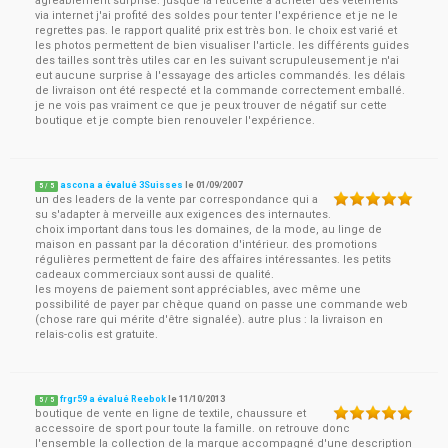
agréablement surprise. jusque là réticente à acheter des vêtements
via internet j'ai profité des soldes pour tenter l'expérience et je ne le
regrettes pas. le rapport qualité prix est très bon. le choix est varié et
les photos permettent de bien visualiser l'article. les différents guides
des tailles sont très utiles car en les suivant scrupuleusement je n'ai
eut aucune surprise à l'essayage des articles commandés. les délais
de livraison ont été respecté et la commande correctement emballé.
je ne vois pas vraiment ce que je peux trouver de négatif sur cette
boutique et je compte bien renouveler l'expérience.
ascona a évalué 3Suisses
le
01/09/2007
5
/
5
un des leaders de la vente par correspondance qui a
su s'adapter à merveille aux exigences des internautes.
choix important dans tous les domaines, de la mode, au linge de
maison en passant par la décoration d'intérieur. des promotions
régulières permettent de faire des affaires intéressantes. les petits
cadeaux commerciaux sont aussi de qualité.
les moyens de paiement sont appréciables, avec même une
possibilité de payer par chèque quand on passe une commande web
(chose rare qui mérite d'être signalée). autre plus : la livraison en
relais-colis est gratuite.
frgr59 a évalué Reebok
le
11/10/2013
5
/
5
boutique de vente en ligne de textile, chaussure et
accessoire de sport pour toute la famille. on retrouve donc
l'ensemble la collection de la marque accompagné d'une description