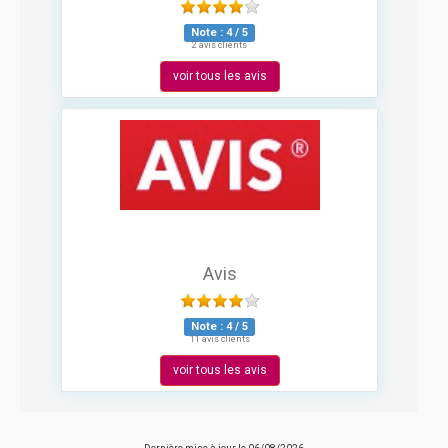
Note :
4
/
5
2 avis clients
voir tous les avis
Avis
Note :
4
/
5
11 avis clients
voir tous les avis