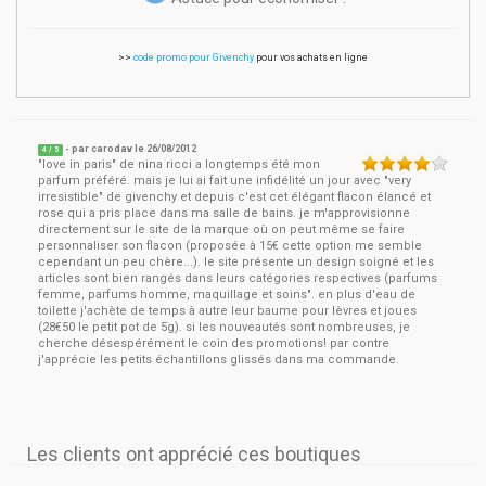
>>
code promo pour Givenchy
pour vos achats en ligne
- par
carodav
le
26/08/2012
4
/ 5
"love in paris" de nina ricci a longtemps été mon
parfum préféré. mais je lui ai fait une infidélité un jour avec "very
irresistible" de givenchy et depuis c'est cet élégant flacon élancé et
rose qui a pris place dans ma salle de bains. je m'approvisionne
directement sur le site de la marque où on peut même se faire
personnaliser son flacon (proposée à 15€ cette option me semble
cependant un peu chère...). le site présente un design soigné et les
articles sont bien rangés dans leurs catégories respectives (parfums
femme, parfums homme, maquillage et soins". en plus d'eau de
toilette j'achète de temps à autre leur baume pour lèvres et joues
(28€50 le petit pot de 5g). si les nouveautés sont nombreuses, je
cherche désespérément le coin des promotions! par contre
j'apprécie les petits échantillons glissés dans ma commande.
Les clients ont apprécié ces boutiques