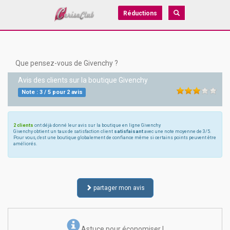
Réductions
Que pensez-vous de Givenchy ?
Avis des clients sur la boutique
Givenchy
Note :
3
/
5
pour
2
avis
2 clients
ont déjà donné leur avis sur la boutique en ligne Givenchy
Givenchy obtient un taux de satisfaction client
satisfaisant
avec une note moyenne de 3/5.
Pour vous, c'est une boutique globalement de confiance même si certains points peuvent être
améliorés.
partager mon avis
Astuce pour économiser !