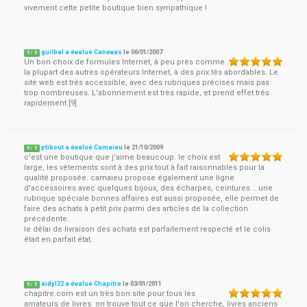
vivement cette petite boutique bien sympathique !
guilbal a évalué Canevas
le
06/01/2007
5
/
5
Un bon choix de formules Internet, à peu près comme
la plupart des autres opérateurs Internet, à des prix tès abordables. Le
site web est très accessible, avec des rubriques précises mais pas
trop nombreuses. L'abonnement est très rapide, et prend effet très
rapidement.[9]
ptibout a évalué Camaieu
le
21/10/2009
5
/
5
c'est une boutique que j'aime beaucoup. le choix est
large, les vêtements sont à des prix tout à fait raisonnables pour la
qualité proposée. camaieu propose également une ligne
d'accessoires avec quelques bijoux, des écharpes, ceintures... une
rubrique spéciale bonnes affaires est aussi proposée, elle permet de
faire des achats à petit prix parmi des articles de la collection
précédente.
le délai de livraison des achats est parfaitement respecté et le colis
était en parfait état.
aidyl22 a évalué Chapitre
le
03/01/2011
5
/
5
chapitre.com est un très bon site pour tous les
amateurs de livres. on trouve tout ce que l'on cherche, livres anciens