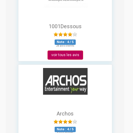
1001Dessous
Note :
4
/
5
26 avis clients
voir tous les avis
Archos
Note :
4
/
5