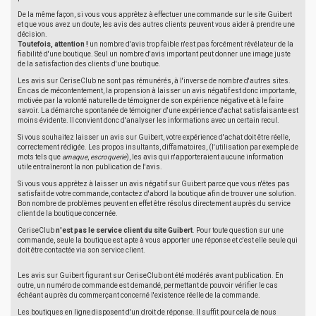
De la même façon, si vous vous apprêtez à effectuer une commande sur le site Guibert
et que vous avez un doute, les avis des autres clients peuvent vous aider à prendre une
décision.
Toutefois, attention !
un nombre d'avis trop faible n'est pas forcément révélateur de la
fiabilité d'une boutique. Seul un nombre d'avis important peut donner une image juste
de la satisfaction des clients d'une boutique.
Les avis sur CeriseClub ne sont pas rémunérés, à l'inverse de nombre d'autres sites.
En cas de mécontentement, la propension à laisser un avis négatif est donc importante,
motivée par la volonté naturelle de témoigner de son expérience négative et à le faire
savoir. La démarche spontanée de témoigner d'une expérience d'achat satisfaisante est
moins évidente. Il convient donc d'analyser les informations avec un certain recul.
Si vous souhaitez laisser un avis sur Guibert, votre expérience d'achat doit être réelle,
correctement rédigée. Les propos insultants, diffamatoires, (l'utilisation par exemple de
mots tels que
arnaque
,
escroquerie
), les avis qui n'apporteraient aucune information
utile entraîneront la non publication de l'avis.
Si vous vous apprêtez à laisser un avis négatif sur Guibert parce que vous n'êtes pas
satisfait de votre commande, contactez d'abord la boutique afin de trouver une solution.
Bon nombre de problèmes peuvent en effet être résolus directement auprès du service
client de la boutique concernée.
CeriseClub
n'est pas le service client du site Guibert
. Pour toute question sur une
commande, seule la boutique est apte à vous apporter une réponse et c'est elle seule qui
doit être contactée via son service client.
Les avis sur Guibert figurant sur CeriseClub ont été modérés avant publication. En
outre, un numéro de commande est demandé, permettant de pouvoir vérifier le cas
échéant auprès du commerçant concerné l'existence réelle de la commande.
Les boutiques en ligne disposent d'un droit de réponse. Il suffit pour cela de nous