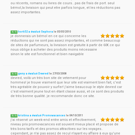
ou récents, romans ou livres de cours...pas de frais de port. seul
bémol,la livraison qui peut etre parfois longue, et les réductions pas
assez importantes.
horti52 a évalué Sephora
le
05/05/2010
5
/
5
je donnerais un bémol en ce qui concerne les
réductions qui ne sont pas assez importantes, et comme beaucoup
de sites de parfumeurs, la livraison est gratuite à partir de 60€.ce qui
nous oblige à acheter des produits moins nécessaire
sinon le site est fonctionnel et bien navigable
geny a évalué Devred
le
27/03/2008
5
/
5
devred, voilà un très bon site de vetement pour
hommes! je trouve vraiment que leur site est vraiment bien fait, c'est
très agréable de pouvoir y surfer! j'aime beaucoup le style devred car
c'est vraiment jeune tout en étant classe aussi, et ce sont des produits
de très bonne qualité. je recommande donc ce site.
kristina a évalué Promovacances
le
04/10/2011
5
/
5
j'ai réservé un week-end entre amis et effectivement,
niveau prix promovacances est souvent mieux placé et propose de
très bons tarifs et des promos attractives sur les voyages..
cependant, je n'ai pas assez de recul n'ayant eu affaire à eux qu'une