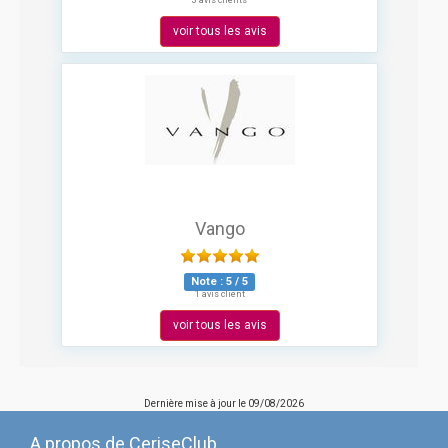
3 avis clients
voir tous les avis
Vango
Note :
5
/
5
1 avis client
voir tous les avis
Dernière mise à jour le
09/08/2026
A propos de CeriseClub