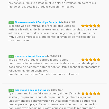
navigation sur le site est facile et le délai de livraison en point relais
rapide et respecté les produits sont bien emballés
Silmarwen a évalué Eyes Lips Face (e.l.f)
le
19/03/2012
5
/
5
la página web es intuitiva, la oferta de productos es
variada y la calidad de éstos excelente. respetan los plazos de envío.
además, lanzan ofertas cada semana. en general, photobox es una
muy buena empresa a la que confío el revelado de mis fotografías
más personales.
clomalec a évalué Pixmania
le
31/05/2011
5
/
5
large choix de produits, service rapide, bonne
communication et mise à jour des statuts de la commande. de plus,
possibilité de paiement après réception, taux cashback intéressants et
validation rapide du cashback.
que demander de plus ? achetez en toute confiance !
maxelucas a évalué Canevas
le
23/06/2007
5
/
5
j'y ai commandé pour faire un cadeau, et bien j'en suis
satisfait, les prix sont abordables pour un large choix. il n'y a pas
uniquement des canevas vous y trouvez également des coussins à
broder par exemple, et Ca vous permet aussi de commander les fils
dont vous avez besoin pour votre canevas, je vous la recommande