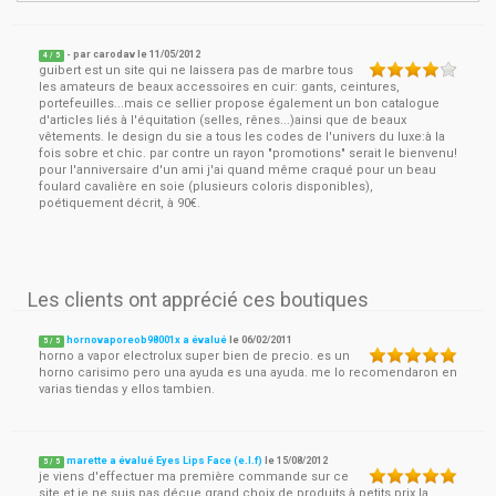
- par
carodav
le
11/05/2012
4
/ 5
guibert est un site qui ne laissera pas de marbre tous
les amateurs de beaux accessoires en cuir: gants, ceintures,
portefeuilles...mais ce sellier propose également un bon catalogue
d'articles liés à l'équitation (selles, rênes...)ainsi que de beaux
vêtements. le design du sie a tous les codes de l'univers du luxe:à la
fois sobre et chic. par contre un rayon "promotions" serait le bienvenu!
pour l'anniversaire d'un ami j'ai quand même craqué pour un beau
foulard cavalière en soie (plusieurs coloris disponibles),
poétiquement décrit, à 90€.
Les clients ont apprécié ces boutiques
hornovaporeob98001x a évalué
le
06/02/2011
5
/
5
horno a vapor electrolux super bien de precio. es un
horno carisimo pero una ayuda es una ayuda. me lo recomendaron en
varias tiendas y ellos tambien.
marette a évalué Eyes Lips Face (e.l.f)
le
15/08/2012
5
/
5
je viens d'effectuer ma première commande sur ce
site et je ne suis pas déçue grand choix de produits à petits prix.la