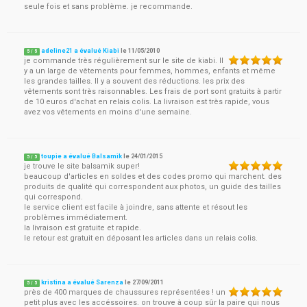
seule fois et sans problème. je recommande.
adeline21 a évalué Kiabi
le
11/05/2010
5
/
5
je commande très régulièrement sur le site de kiabi. Il
y a un large de vêtements pour femmes, hommes, enfants et même
les grandes tailles. Il y a souvent des réductions. les prix des
vêtements sont très raisonnables. Les frais de port sont gratuits à partir
de 10 euros d'achat en relais colis. La livraison est très rapide, vous
avez vos vêtements en moins d'une semaine.
toupie a évalué Balsamik
le
24/01/2015
5
/
5
je trouve le site balsamik super!
beaucoup d'articles en soldes et des codes promo qui marchent. des
produits de qualité qui correspondent aux photos, un guide des tailles
qui correspond.
le service client est facile à joindre, sans attente et résout les
problèmes immédiatement.
la livraison est gratuite et rapide.
le retour est gratuit en déposant les articles dans un relais colis.
kristina a évalué Sarenza
le
27/09/2011
5
/
5
près de 400 marques de chaussures représentées ! un
petit plus avec les accéssoires. on trouve à coup sûr la paire qui nous