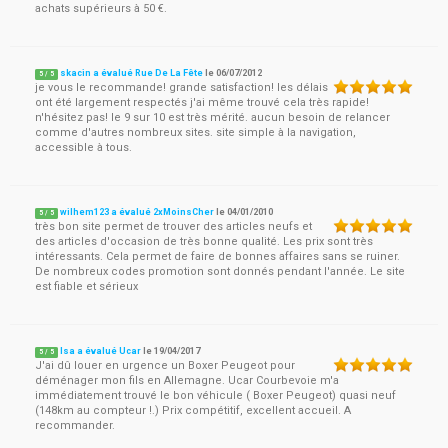
achats supérieurs à 50 €.
skacin a évalué Rue De La Fête
le
06/07/2012
5
/
5
je vous le recommande! grande satisfaction! les délais
ont été largement respectés j'ai même trouvé cela très rapide!
n'hésitez pas! le 9 sur 10 est très mérité. aucun besoin de relancer
comme d'autres nombreux sites. site simple à la navigation,
accessible à tous.
wilhem123 a évalué 2xMoinsCher
le
04/01/2010
5
/
5
très bon site permet de trouver des articles neufs et
des articles d'occasion de très bonne qualité. Les prix sont très
intéressants. Cela permet de faire de bonnes affaires sans se ruiner.
De nombreux codes promotion sont donnés pendant l'année. Le site
est fiable et sérieux
Isa a évalué Ucar
le
19/04/2017
5
/
5
J'ai dû louer en urgence un Boxer Peugeot pour
déménager mon fils en Allemagne. Ucar Courbevoie m'a
immédiatement trouvé le bon véhicule ( Boxer Peugeot) quasi neuf
(148km au compteur !.) Prix compétitif, excellent accueil. A
recommander.