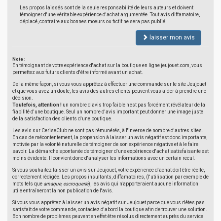
Les propos laissés sont de la seule responsabilité de leurs auteurs et doivent
témoigner d'une véritable expérience d'achat argumentée. Tout avis diffamatoire,
déplacé, contraire aux bonnes moeurs ou fictif ne sera pas publié
laisser mon avis
Note :
En témoignant de votre expérience d'achat sur la boutique en ligne jeujouet.com, vous
permettez aux futurs clients d'être informé avant un achat.
De la même façon, si vous vous apprêtez à effectuer une commande sur le site Jeujouet
et que vous avez un doute, les avis des autres clients peuvent vous aider à prendre une
décision.
Toutefois, attention !
un nombre d'avis trop faible n'est pas forcément révélateur de la
fiabilité d'une boutique. Seul un nombre d'avis important peut donner une image juste
de la satisfaction des clients d'une boutique.
Les avis sur CeriseClub ne sont pas rémunérés, à l'inverse de nombre d'autres sites.
En cas de mécontentement, la propension à laisser un avis négatif est donc importante,
motivée par la volonté naturelle de témoigner de son expérience négative et à le faire
savoir. La démarche spontanée de témoigner d'une expérience d'achat satisfaisante est
moins évidente. Il convient donc d'analyser les informations avec un certain recul.
Si vous souhaitez laisser un avis sur Jeujouet, votre expérience d'achat doit être réelle,
correctement rédigée. Les propos insultants, diffamatoires, (l'utilisation par exemple de
mots tels que
arnaque
,
escroquerie
), les avis qui n'apporteraient aucune information
utile entraîneront la non publication de l'avis.
Si vous vous apprêtez à laisser un avis négatif sur Jeujouet parce que vous n'êtes pas
satisfait de votre commande, contactez d'abord la boutique afin de trouver une solution.
Bon nombre de problèmes peuvent en effet être résolus directement auprès du service