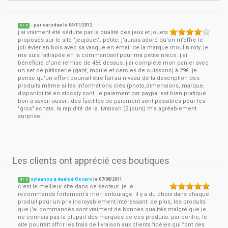
- par
carodav
le
04/11/2012
4
/ 5
j'ai vraiment été séduite par la qualité des jeux et jouets
proposés sur le site "jeujouet". petite, j'aurais adoré qu'on m'offre le
joli évier en bois avec sa vasque en émail de la marque moulin roty. je
me suis rattrapée en la commandant pour ma petite nièce. j'ai
bénéficié d'une remise de 45€ dessus. j'ai complété mon panier avec
un set de pâtisserie (gant, moule et cercles de cuissons) à 29€. je
pense qu'un effort pourrait être fait au niveau de la description des
produits même si les informations clés (photo,dimensions, marque,
disponibilité en stock)y sont. le paiement par paypal est bien pratique.
bon à savoir aussi : des facilités de paiement sont possibles pour les
"gros" achats. la rapidité de la livraison (2 jours) m'a agréablement
surprise.
Les clients ont apprécié ces boutiques
sylvanou a évalué Oscaro
le
07/08/2011
5
/
5
c'est le meilleur site dans ce secteur. je le
recommande fortement à mon entourage. il y a du choix dans chaque
produit pour un prix incroyablement intéressant. de plus, les produits
que j'ai commandés sont vraiment de bonnes qualités malgré que je
ne connais pas la plupart des marques de ces produits. par-contre, le
site pourrait offrir les frais de livraison aux clients fidèles qui font des