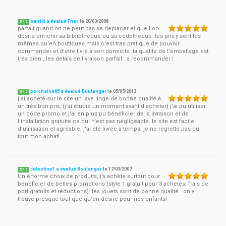
bairiki a évalué Fnac
le
20/03/2008
5
/
5
parfait quand on ne peut pas se deplacer et que l'on
desire enrichir sa bibliotheque ou sa cedetheque .les prix y sont les
mêmes qu'en boutiques mais c'est tres pratique de pouvoir
commander et d'etre livré à son domicile .la qualite de l'emballage est
tres bien , les delais de livraison parfait . a recommander !
polonaise65 a évalué Boulanger
le
05/05/2013
5
/
5
j'ai acheté sur le site un lave linge de bonne qualité à
un très bon prix, (j'ai étudié un moment avant d'acheter) j'ai pu utiliser
un code promo et j'ai en plus pu bénéficier de la livraison et de
l'installation gratuite ce qui n'est pas négligeable. le site est facile
d'utilisation et agréable, j'ai été livrée à temps. je ne regrette pas du
tout mon achat!
celestine1 a évalué Boulanger
le
17/03/2007
5
/
5
Un énorme choix de produits, j'y achète surtout pour
bénéficier de belles promotions (style 1 gratuit pour 3 achetés, frais de
port gratuits et réductions): les jouets sont de bonne qualité : on y
trouve presque tout que qu'on désire pour nos enfants!