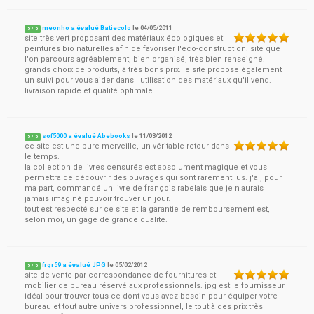
meonho a évalué Batiecolo
le
04/05/2011
5
/
5
site très vert proposant des matériaux écologiques et
peintures bio naturelles afin de favoriser l'éco-construction. site que
l'on parcours agréablement, bien organisé, très bien renseigné.
grands choix de produits, à très bons prix. le site propose également
un suivi pour vous aider dans l'utilisation des matériaux qu'il vend.
livraison rapide et qualité optimale !
sof5000 a évalué Abebooks
le
11/03/2012
5
/
5
ce site est une pure merveille, un véritable retour dans
le temps.
la collection de livres censurés est absolument magique et vous
permettra de découvrir des ouvrages qui sont rarement lus. j'ai, pour
ma part, commandé un livre de françois rabelais que je n'aurais
jamais imaginé pouvoir trouver un jour.
tout est respecté sur ce site et la garantie de remboursement est,
selon moi, un gage de grande qualité.
frgr59 a évalué JPG
le
05/02/2012
5
/
5
site de vente par correspondance de fournitures et
mobilier de bureau réservé aux professionnels. jpg est le fournisseur
idéal pour trouver tous ce dont vous avez besoin pour équiper votre
bureau et tout autre univers professionnel, le tout à des prix très