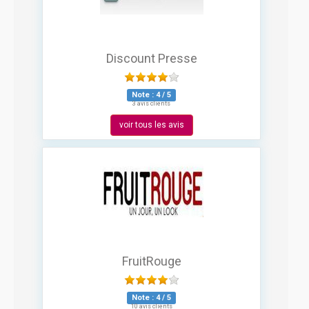
Discount Presse
Note :
4
/
5
3 avis clients
voir tous les avis
FruitRouge
Note :
4
/
5
10 avis clients