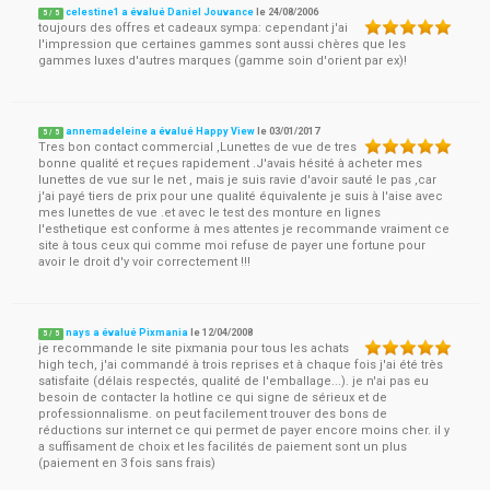
celestine1 a évalué Daniel Jouvance
le
24/08/2006
5
/
5
toujours des offres et cadeaux sympa: cependant j'ai
l'impression que certaines gammes sont aussi chères que les
gammes luxes d'autres marques (gamme soin d'orient par ex)!
annemadeleine a évalué Happy View
le
03/01/2017
5
/
5
Tres bon contact commercial ,Lunettes de vue de tres
bonne qualité et reçues rapidement .J'avais hésité à acheter mes
lunettes de vue sur le net , mais je suis ravie d'avoir sauté le pas ,car
j'ai payé tiers de prix pour une qualité équivalente je suis à l'aise avec
mes lunettes de vue .et avec le test des monture en lignes
l'esthetique est conforme à mes attentes je recommande vraiment ce
site à tous ceux qui comme moi refuse de payer une fortune pour
avoir le droit d'y voir correctement !!!
nays a évalué Pixmania
le
12/04/2008
5
/
5
je recommande le site pixmania pour tous les achats
high tech, j'ai commandé à trois reprises et à chaque fois j'ai été très
satisfaite (délais respectés, qualité de l'emballage...). je n'ai pas eu
besoin de contacter la hotline ce qui signe de sérieux et de
professionnalisme. on peut facilement trouver des bons de
réductions sur internet ce qui permet de payer encore moins cher. il y
a suffisament de choix et les facilités de paiement sont un plus
(paiement en 3 fois sans frais)