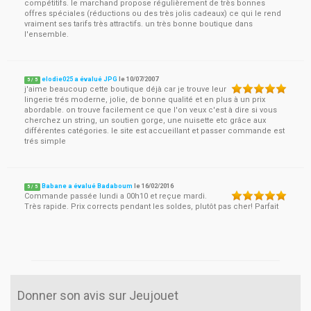
compétitifs. le marchand propose régulièrement de très bonnes
offres spéciales (réductions ou des très jolis cadeaux) ce qui le rend
vraiment ses tarifs très attractifs. un très bonne boutique dans
l'ensemble.
elodie025 a évalué JPG
le
10/07/2007
5
/
5
j'aime beaucoup cette boutique déjà car je trouve leur
lingerie trés moderne, jolie, de bonne qualité et en plus à un prix
abordable. on trouve facilement ce que l'on veux c'est à dire si vous
cherchez un string, un soutien gorge, une nuisette etc grâce aux
différentes catégories. le site est accueillant et passer commande est
trés simple
Babane a évalué Badaboum
le
16/02/2016
5
/
5
Commande passée lundi a 00h10 et reçue mardi.
Très rapide. Prix corrects pendant les soldes, plutôt pas cher! Parfait
Donner son avis sur Jeujouet