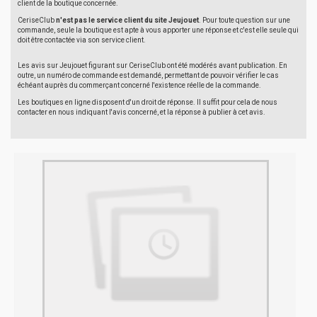
client de la boutique concernée.
CeriseClub
n'est pas le service client du site Jeujouet
. Pour toute question sur une
commande, seule la boutique est apte à vous apporter une réponse et c'est elle seule qui
doit être contactée via son service client.
Les avis sur Jeujouet figurant sur CeriseClub ont été modérés avant publication. En
outre, un numéro de commande est demandé, permettant de pouvoir vérifier le cas
échéant auprès du commerçant concerné l'existence réelle de la commande.
Les boutiques en ligne disposent d'un droit de réponse. Il suffit pour cela de nous
contacter en nous indiquant l'avis concerné, et la réponse à publier à cet avis.