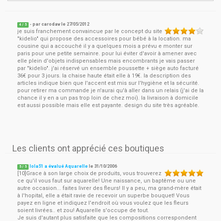
- par
carodav
le
27/05/2012
4
/ 5
je suis franchement convaincue par le concept du site
"kidelio" qui propose des accessoires pour bébé à la location. ma
cousine qui a accouché il y a quelques mois a prévu e monter sur
paris pour une petite semainre. pour lui éviter d'avoir à amener avec
elle plein d'objets indispensables mais encombrants je vais passer
par "kidelio". j'ai réservé un ensemble poussette + siège auto facturé
36€ pour 3 jours. la chaise haute était elle à 19€. la description des
articles indique bien que l'accent est mis sur l'hygiène et la sécurité.
pour retirer ma commande je n'aurai qu'à aller dans un relais (j'ai de la
chance il y en a un pas trop loin de chez moi). la livraison à domicile
est aussi possible mais elle est payante. design du site très agréable.
Les clients ont apprécié ces boutiques
lola51 a évalué Aquarelle
le
31/10/2006
5
/
5
[10]Grace à son large choix de produits, vous trouverez
ce qu'il vous faut sur aquarelle! Une naissance, un baptême ou une
autre occasion... faites livrer des fleurs! Il y a peu, ma grand-mère était
à l'hopital, elle a était ravie de recevoir un superbe bouquet! Vous
payez en ligne et indiquez l'endroit où vous voulez que les fleurs
soient livrées.. et zou! Aquarelle s'occupe de tout.
Je suis d'autant plus satisfaite que les compositions correspondent