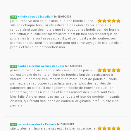
whisky a évalué Expedia.fr
le
28/04/2008
5
/
5
j ai eu reserve des sejous ainsi que des hotels sur se
site et a chaque fois, j ai ete satisfaite des endroits ou je me suis
rendue ainsi que des hotels que j ai occupe.les hotels sont de bonne
reputation,la qualite est satisfaisante c est un tres bon rapport qualite
prix, et les tarifs sont assez attractifs, et de plus il y a de noubreuses
promotions qui sont interessante pour qui aime voyager.le site est clair
precis et facile de comprehension .
bowbaq a évalué Avenue des Jeux
le
11/03/2009
5
/
5
je recommande vivement le site « avenue des jeux »
qui est un site de vente en ligne de jouets allant de la naissance à
l'adulte. un nombre très important de marques et de jouets qui vous
permettra de regrouper vos achats, avec en plus des facilités de
paiement. un site où il est également facile de trouver ce que l'on
recherche, car les rubriques et le classement des jouets sont très
bien faits. À noter aussi pas mal de jouets et jeux de société innovants,
en bois, qui feront des idées de cadeaux originales. bref, un site à ne
pas rater !
lucieisk a évalué La Redoute
le
27/06/2013
5
/
5
site totalement fiable et le sav est très bien organisé. la