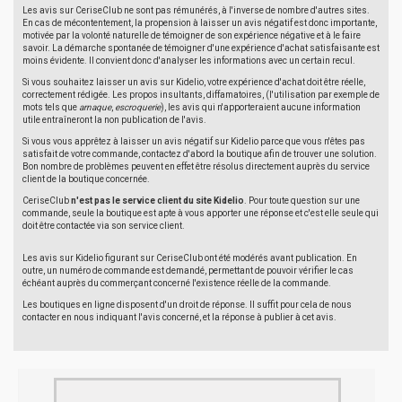
Les avis sur CeriseClub ne sont pas rémunérés, à l'inverse de nombre d'autres sites.
En cas de mécontentement, la propension à laisser un avis négatif est donc importante,
motivée par la volonté naturelle de témoigner de son expérience négative et à le faire
savoir. La démarche spontanée de témoigner d'une expérience d'achat satisfaisante est
moins évidente. Il convient donc d'analyser les informations avec un certain recul.
Si vous souhaitez laisser un avis sur Kidelio, votre expérience d'achat doit être réelle,
correctement rédigée. Les propos insultants, diffamatoires, (l'utilisation par exemple de
mots tels que
arnaque
,
escroquerie
), les avis qui n'apporteraient aucune information
utile entraîneront la non publication de l'avis.
Si vous vous apprêtez à laisser un avis négatif sur Kidelio parce que vous n'êtes pas
satisfait de votre commande, contactez d'abord la boutique afin de trouver une solution.
Bon nombre de problèmes peuvent en effet être résolus directement auprès du service
client de la boutique concernée.
CeriseClub
n'est pas le service client du site Kidelio
. Pour toute question sur une
commande, seule la boutique est apte à vous apporter une réponse et c'est elle seule qui
doit être contactée via son service client.
Les avis sur Kidelio figurant sur CeriseClub ont été modérés avant publication. En
outre, un numéro de commande est demandé, permettant de pouvoir vérifier le cas
échéant auprès du commerçant concerné l'existence réelle de la commande.
Les boutiques en ligne disposent d'un droit de réponse. Il suffit pour cela de nous
contacter en nous indiquant l'avis concerné, et la réponse à publier à cet avis.