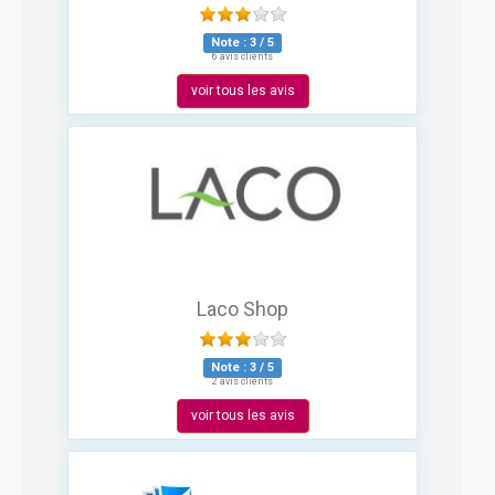
Note :
3
/
5
6 avis clients
voir tous les avis
Laco Shop
Note :
3
/
5
2 avis clients
voir tous les avis