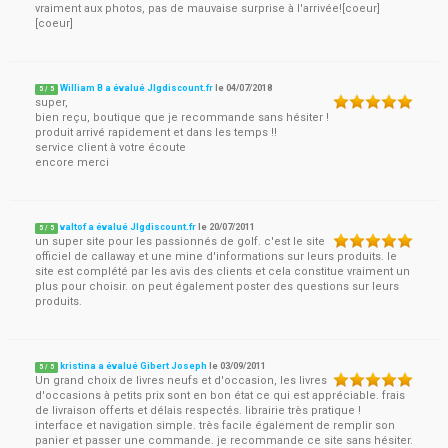
vraiment aux photos, pas de mauvaise surprise à l'arrivée![coeur]
[coeur]
William B a évalué Jlgdiscount.fr
le
04/07/2018
5
/
5
super,
bien reçu, boutique que je recommande sans hésiter !
produit arrivé rapidement et dans les temps !!
service client à votre écoute
encore merci
valtof a évalué Jlgdiscount.fr
le
20/07/2011
5
/
5
un super site pour les passionnés de golf. c'est le site
officiel de callaway et une mine d'informations sur leurs produits. le
site est complété par les avis des clients et cela constitue vraiment un
plus pour choisir. on peut également poster des questions sur leurs
produits.
kristina a évalué Gibert Joseph
le
03/09/2011
5
/
5
Un grand choix de livres neufs et d'occasion, les livres
d'occasions à petits prix sont en bon état ce qui est appréciable. frais
de livraison offerts et délais respectés. librairie très pratique !
interface et navigation simple. très facile également de remplir son
panier et passer une commande. je recommande ce site sans hésiter.