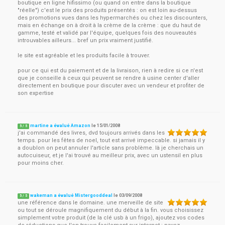
boutique en ligne hifissimo (ou quand on entre dans la boutique
"réelle") c'est le prix des produits présentés : on est loin au-dessus
des promotions vues dans les hypermarchés ou chez les discounters,
mais en échange on à droit à la crème de la crème : que du haut de
gamme, testé et validé par l'équipe, quelques fois des nouveautés
introuvables ailleurs... bref un prix vraiment justifié.
le site est agréable et les produits facile à trouver.
pour ce qui est du paiement et de la livraison, rien à redire si ce n'est
que je conseille à ceux qui peuvent se rendre à usine center d'aller
directement en boutique pour discuter avec un vendeur et profiter de
son expertise
martine a évalué Amazon
le
15/01/2008
5
/
5
j'ai commandé des livres, dvd toujours arrivés dans les
temps. pour les fêtes de noel, tout est arrivé impeccable. si jamais il y
a doublon on peut annuler l'article sans problème. là je cherchais un
autocuiseur, et je l'ai trouvé au meilleur prix, avec un ustensil en plus
pour moins cher.
wakeman a évalué Mistergooddeal
le
03/09/2008
5
/
5
une référence dans le domaine. une merveille de site
ou tout se déroule magnifiquement du début à la fin. vous choisissez
simplement votre produit (de la clé usb à un frigo), ajoutez vos codes