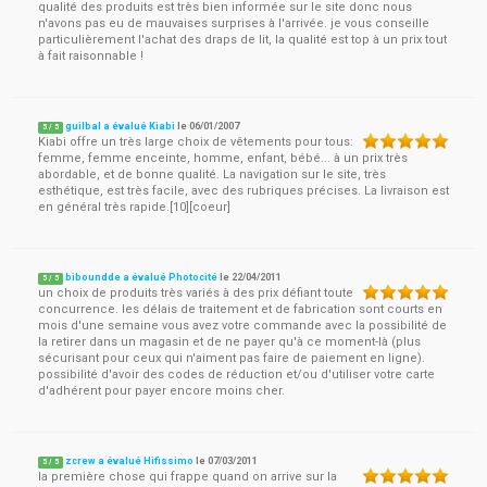
qualité des produits est très bien informée sur le site donc nous
n'avons pas eu de mauvaises surprises à l'arrivée. je vous conseille
particulièrement l'achat des draps de lit, la qualité est top à un prix tout
à fait raisonnable !
guilbal a évalué Kiabi
le
06/01/2007
5
/
5
Kiabi offre un très large choix de vêtements pour tous:
femme, femme enceinte, homme, enfant, bébé... à un prix très
abordable, et de bonne qualité. La navigation sur le site, très
esthétique, est très facile, avec des rubriques précises. La livraison est
en général très rapide.[10][coeur]
biboundde a évalué Photocité
le
22/04/2011
5
/
5
un choix de produits très variés à des prix défiant toute
concurrence. les délais de traitement et de fabrication sont courts en
mois d'une semaine vous avez votre commande avec la possibilité de
la retirer dans un magasin et de ne payer qu'à ce moment-là (plus
sécurisant pour ceux qui n'aiment pas faire de paiement en ligne).
possibilité d'avoir des codes de réduction et/ou d'utiliser votre carte
d'adhérent pour payer encore moins cher.
zcrew a évalué Hifissimo
le
07/03/2011
5
/
5
la première chose qui frappe quand on arrive sur la