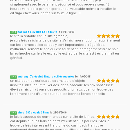
de réductions que l'on trouve facilement sur internet ; payez
simplement avec le paiement sécurisé et vous recevez sous 48
heures votre colis par transporteur qui vous aide même à installer le
dit frigo chez vous. parfait sur toute la ligne !!!!
nadyaaz a évalué La Redoute
le
07/11/2008
5
/
5
le site la redoute est un site agréable,
je suis trés satisfaite de ce site, et j'y fais mon shopping réguliérement
car les promos et les soldes y sont importantes et réguliéres.
malheureusement le site qui est souvent en derangement tard le soir.
la recherche sur le site est facile est rapide. le site est trés bien fait en
général.
anthony17 a évalué Nature et Découvertes
le
14/05/2011
5
/
5
un sité pour les curieux et les amateurs d'objets
insolites. idéal pour trouver des idées cadeaux. les prix sont assez
élevés mais on y trouve des produits originaux, que l'on trouve pas
forcément dans d'autre boutique. de bonnes fiches conseils
ahes1985 a évalué Fnac
le
24/06/2010
5
/
5
je fais beaucoup de commandes sur le site de la fnac,
car depuis que les frais de ports n'existent plus pour les livres je
trouve ça très interessant ! je profite du cash back ! je trouve
seulement dommage de ne pouvoir utiliser les tickets horizon sur leur