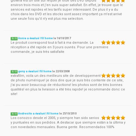
glowria est un site sur lequel je loue des DVD depuis
environ trois mois et j'en suis super satisfait. En effet, je trouve que le
services est rapides et les tarifs super interessant. De plus il y a du
choix dans les DVD et les stocks sont assez important ça m'est arrivé
une seule fois qu'il n'y est plus ma selection.
Annie a évalué I fil home
le
16/10/2017
5
/
5
Le produit correspond tout à fait à ma demande. La
réception a été rapide en 3 jours ouvrés. Pour une première
commande, je suis très satisfaite
geny a évalué I fil home
le
22/03/2008
5
/
5
extrafilm, voila un des meilleurs site de developpement
de photo numérique! je dois dire que je suis très contente de ce site,
j'ai pu avoir beaucoup de réductions! les photos sont de très bonnes
qualités! en plus la livraison a été très rapide! je recommande donc ce
site!
Andresito a évalué I fil home
le
25/10/2010
5
/
5
Los conozco desde el 2005, y siempre han sido serios
y puntuales en sus pedidos. A destacar que siempre están a la última y
con novedades mensuales. Buena gente. Recomendados 100%