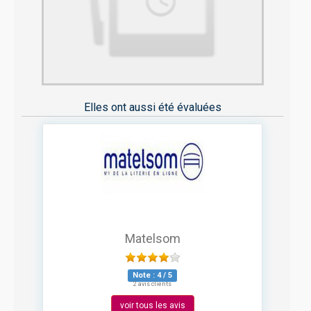
Elles ont aussi été évaluées
Matelsom
Note :
4
/
5
2 avis clients
voir tous les avis