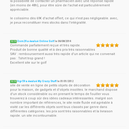
la possibilité de contacter un pharmacien avec une réponse rapide
(en moins de 48h), pour être sûre de l'achat est particulièrement
appréciable.
le colissimo dès 69€ d'achat offert, ce qui n'est pas négligeable. avec,
je peux reconstituer mes stocks dans l'intégralité.
Dom29 a évalué Online Golf
le
06/08/2014
5
/
5
Commande parfaitement reçue et très rapide.
Produit de bonne qualité et à des prix très raisonnables
SAV : remboursement aussi très rapide d'un article qui ne convenait
pas : Tshirt trop grand !
Excellent site sur le golf
frgr59 a évalué My Crazy Stuff
le
01/01/2012
5
/
5
site de vente en ligne de petits objets de décoration
pour la maison, de gadgets et d'objets insolites. le marchand dispose
d'un stock considérable ou en prenant le temps de fouiller vous
trouverez à coup sûr des idées cadeaux intéressantes. malgré son
nombre important de références, le site reste fluide est agréable à
visité car les différents objets sont tous classés par genre dans
différentes catégories. les prix sont très raisonnables et la livraison
rapide. un site incontournable.