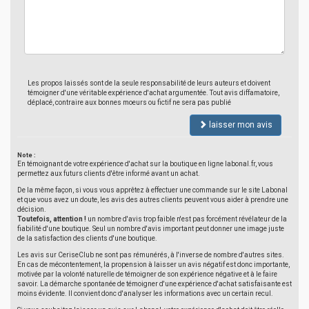
Les propos laissés sont de la seule responsabilité de leurs auteurs et doivent
témoigner d'une véritable expérience d'achat argumentée. Tout avis diffamatoire,
déplacé, contraire aux bonnes moeurs ou fictif ne sera pas publié
laisser mon avis
Note :
En témoignant de votre expérience d'achat sur la boutique en ligne labonal.fr, vous
permettez aux futurs clients d'être informé avant un achat.
De la même façon, si vous vous apprêtez à effectuer une commande sur le site Labonal
et que vous avez un doute, les avis des autres clients peuvent vous aider à prendre une
décision.
Toutefois, attention !
un nombre d'avis trop faible n'est pas forcément révélateur de la
fiabilité d'une boutique. Seul un nombre d'avis important peut donner une image juste
de la satisfaction des clients d'une boutique.
Les avis sur CeriseClub ne sont pas rémunérés, à l'inverse de nombre d'autres sites.
En cas de mécontentement, la propension à laisser un avis négatif est donc importante,
motivée par la volonté naturelle de témoigner de son expérience négative et à le faire
savoir. La démarche spontanée de témoigner d'une expérience d'achat satisfaisante est
moins évidente. Il convient donc d'analyser les informations avec un certain recul.