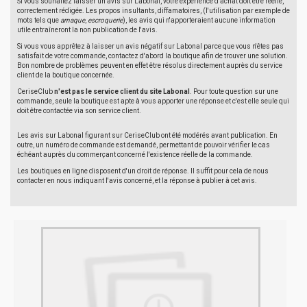
Si vous souhaitez laisser un avis sur Labonal, votre expérience d'achat doit être réelle,
correctement rédigée. Les propos insultants, diffamatoires, (l'utilisation par exemple de
mots tels que
arnaque
,
escroquerie
), les avis qui n'apporteraient aucune information
utile entraîneront la non publication de l'avis.
Si vous vous apprêtez à laisser un avis négatif sur Labonal parce que vous n'êtes pas
satisfait de votre commande, contactez d'abord la boutique afin de trouver une solution.
Bon nombre de problèmes peuvent en effet être résolus directement auprès du service
client de la boutique concernée.
CeriseClub
n'est pas le service client du site Labonal
. Pour toute question sur une
commande, seule la boutique est apte à vous apporter une réponse et c'est elle seule qui
doit être contactée via son service client.
Les avis sur Labonal figurant sur CeriseClub ont été modérés avant publication. En
outre, un numéro de commande est demandé, permettant de pouvoir vérifier le cas
échéant auprès du commerçant concerné l'existence réelle de la commande.
Les boutiques en ligne disposent d'un droit de réponse. Il suffit pour cela de nous
contacter en nous indiquant l'avis concerné, et la réponse à publier à cet avis.