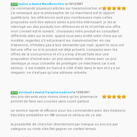
jeuliou a évalué MaisMoinsCher
le
10/12/2007
5
/
5
j'ai commandé plusieurs articles sur maismoinscher et
j'ai remarqué que la philosophie de ce marchand est le rapport
qualité/prix. les références sont peu nombreuses mais celles
proposées sont des valeurs sûres à prix très intéressant. je les ai
interrogé sur des produits non référencés et ils m'ont fait une offre.
mon conseil est le suivant : choisissez votre produit en consultant
différents sites sur la toile. quand vous avez arrêté votre choix sur un
modèle, regardez s'il est présent sur maismoinscher. en cas
d'absence, n'hésitez pas à leur demander par mail. quant ils vous ont
fait une offre ou si le produit est déjà présent, comparez avec les
offres de la concurrence et s'il y a trop d'écart faite leur une
proposition d'achat avec un prix raisonnable. même avec un prix
identique je vous conseille de privilégier ce marchand car il est
sérieux : il est installé en france à côté d'albi dans le tarn et il y a un
magasin. ce n'est pas qu'une adresse virtuelle...
aliochaaf a évalué Parapharmadirect
le
13/03/2011
5
/
5
des prix décents voire moins chers qu'en pharmacie
permet de faire ses courses sans courir partout.
un service rapide et efficace pour les commandes avec des livraisons
très bien emballées en 48h prouve le sérieux de ce site.
la possibilité de chercher directement par marque ou encore par
catégorie ou mots clés fait gagner un certain temps.