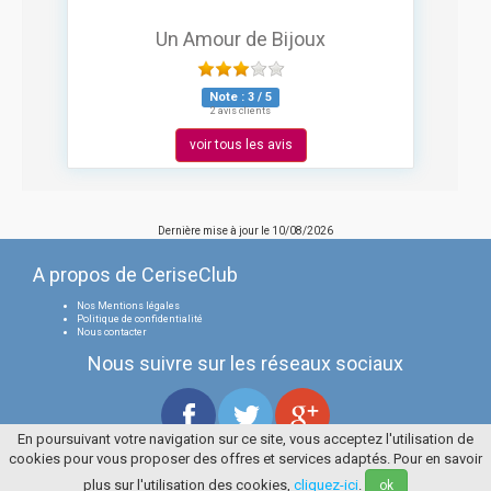
Un Amour de Bijoux
Note :
3
/
5
2 avis clients
voir tous les avis
Dernière mise à jour le
10/08/2026
A propos de CeriseClub
Nos Mentions légales
Politique de confidentialité
Nous contacter
Nous suivre sur les réseaux sociaux
En poursuivant votre navigation sur ce site, vous acceptez l'utilisation de
cookies pour vous proposer des offres et services adaptés. Pour en savoir
Tous droits réservés
La Cerise Bleue 2006 / 2026
plus sur l'utilisation des cookies,
cliquez-ici
.
ok