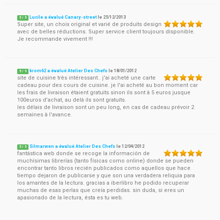
Lucile a évalué Canary-street
le
25/12/2013
5
/
5
Super site, un choix original et varié de produits design
avec de belles réductions. Super service client toujours disponible.
Je recommande vivement !!!
krom62 a évalué Atelier Des Chefs
le
18/01/2012
5
/
5
site de cuisine très intéressant.. j'ai acheté une carte
cadeau pour des cours de cuisine. je l'ai acheté au bon moment car
les frais de livraison étaient gratuits sinon ils sont à 5 euros jusque
100euros d'achat, au delà ils sont gratuits.
les délais de livraison sont un peu long, en cas de cadeau prévoir 2
semaines à l'avance.
Silmarwen a évalué Atelier Des Chefs
le
12/04/2012
5
/
5
fantástica web donde se recoge la información de
muchísimas librerías (tanto físicas como online) donde se pueden
encontrar tanto libros recién publicados como aquellos que hace
tiempo dejaron de publicarse y que son una verdadera reliquia para
los amantes de la lectura. gracias a iberlibro he podido recuperar
muchas de esas perlas que creía perdidas. sin duda, si eres un
apasionado de la lectura, ésta es tu web.