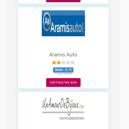
Aramis Auto
Note :
2
/
5
11 avis clients
voir tous les avis