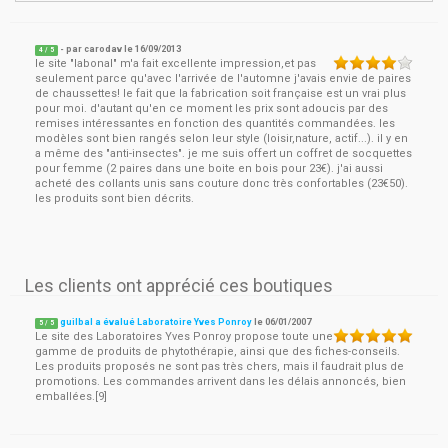
- par
carodav
le
16/09/2013
4
/ 5
le site "labonal" m'a fait excellente impression,et pas
seulement parce qu'avec l'arrivée de l'automne j'avais envie de paires
de chaussettes! le fait que la fabrication soit française est un vrai plus
pour moi. d'autant qu'en ce moment les prix sont adoucis par des
remises intéressantes en fonction des quantités commandées. les
modèles sont bien rangés selon leur style (loisir,nature, actif...). il y en
a même des "anti-insectes". je me suis offert un coffret de socquettes
pour femme (2 paires dans une boite en bois pour 23€). j'ai aussi
acheté des collants unis sans couture donc très confortables (23€50).
les produits sont bien décrits.
Les clients ont apprécié ces boutiques
guilbal a évalué Laboratoire Yves Ponroy
le
06/01/2007
5
/
5
Le site des Laboratoires Yves Ponroy propose toute une
gamme de produits de phytothérapie, ainsi que des fiches-conseils.
Les produits proposés ne sont pas très chers, mais il faudrait plus de
promotions. Les commandes arrivent dans les délais annoncés, bien
emballées.[9]