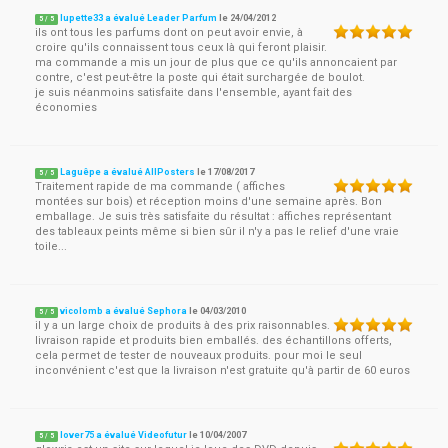
lupette33 a évalué Leader Parfum
le
24/04/2012
5
/
5
ils ont tous les parfums dont on peut avoir envie, à
croire qu'ils connaissent tous ceux là qui feront plaisir.
ma commande a mis un jour de plus que ce qu'ils annoncaient par
contre, c'est peut-être la poste qui était surchargée de boulot.
je suis néanmoins satisfaite dans l'ensemble, ayant fait des
économies
Laguêpe a évalué AllPosters
le
17/08/2017
5
/
5
Traitement rapide de ma commande ( affiches
montées sur bois) et réception moins d'une semaine après. Bon
emballage. Je suis très satisfaite du résultat : affiches représentant
des tableaux peints même si bien sûr il n'y a pas le relief d'une vraie
toile...
vicolomb a évalué Sephora
le
04/03/2010
5
/
5
il y a un large choix de produits à des prix raisonnables.
livraison rapide et produits bien emballés. des échantillons offerts,
cela permet de tester de nouveaux produits. pour moi le seul
inconvénient c'est que la livraison n'est gratuite qu'à partir de 60 euros
lover75 a évalué Videofutur
le
10/04/2007
5
/
5