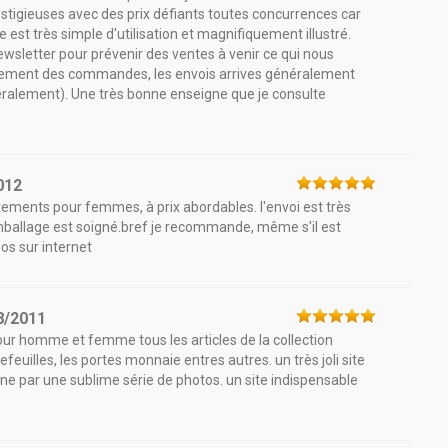
estigieuses avec des prix défiants toutes concurrences car
 est très simple d'utilisation et magnifiquement illustré.
ewsletter pour prévenir des ventes à venir ce qui nous
aitement des commandes, les envois arrives généralement
éralement). Une très bonne enseigne que je consulte
012
tements pour femmes, à prix abordables. l'envoi est très
'emballage est soigné.bref je recommande, même s'il est
s sur internet
8/2011
our homme et femme tous les articles de la collection
uilles, les portes monnaie entres autres. un très joli site
ne par une sublime série de photos. un site indispensable