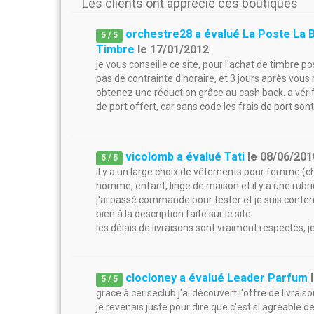
Les clients ont apprécié ces boutiques
orchestre28 a évalué La Poste La 
5
/
5
Timbre
le
17/01/2012
je vous conseille ce site, pour l'achat de timbre post
pas de contrainte d'horaire, et 3 jours après vou
obtenez une réduction grâce au cash back. a vérifie
de port offert, car sans code les frais de port son
vicolomb a évalué Tati
le
08/06/201
5
/
5
il y a un large choix de vêtements pour femme (ch
homme, enfant, linge de maison et il y a une rubriq
j'ai passé commande pour tester et je suis conten
bien à la description faite sur le site.
les délais de livraisons sont vraiment respectés, j
clocloney a évalué Leader Parfum
5
/
5
grace à ceriseclub j'ai découvert l'offre de livrai
je revenais juste pour dire que c'est si agréable de