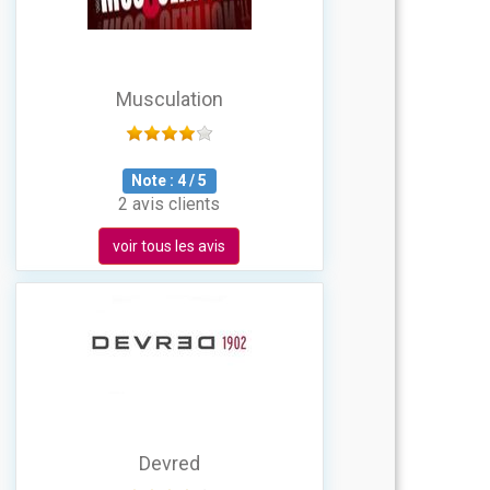
Musculation
Note :
4
/
5
2 avis clients
voir tous les avis
Devred