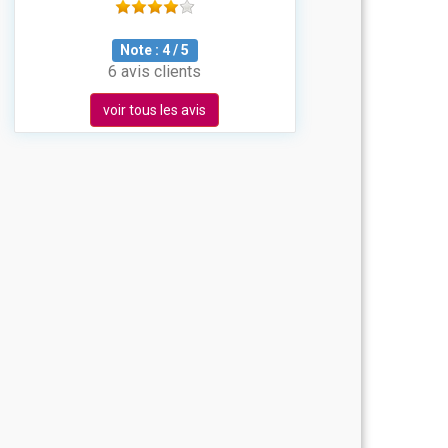
Note :
4
/
5
6 avis clients
voir tous les avis