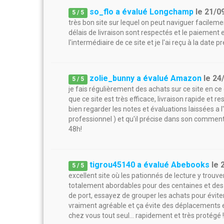
so_flo a évalué Longchamp
le
21/0
5
/
5
très bon site sur lequel on peut naviguer facileme
délais de livraison sont respectés et le paiement
l'intermédiaire de ce site et je l'ai reçu à la date 
zolie_bunny a évalué Amazon
le
24
5
/
5
je fais régulièrement des achats sur ce site en ce q
que ce site est très efficace, livraison rapide et r
bien regarder les notes et évaluations laissées a 
professionnel ) et qu'il précise dans son commenta
48h!
tigrou45140 a évalué Abebooks
le
5
/
5
excellent site où les pationnés de lecture y trouve
totalement abordables pour des centaines et des ce
de port, essayez de grouper les achats pour éviter
vraiment agréable et ça évite des déplacements et 
chez vous tout seul... rapidement et très protégé !