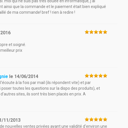
ssi. moi qui ne suis pas très douée en informatique, j'ai
nt ainsi que la commande et le paiement était bien expliqué
taillé de ma commande! bref ! rien à redire !
/2016
pre et soigné.
meilleur prix
gnie
le
14/06/2014
à l'écoute à la fois par mail (ils répondent vite) et par
poser toutes les questions sur la dispo des produits), et
'autres sites, ils sont très bien placés en prix. A
1/11/2013
 nouvelles ventes privées ayant une validité d'environ une