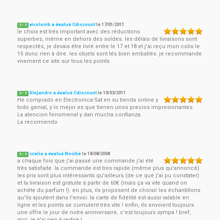
vicolomb a évalué Cdiscount
le
17/01/2011
5
/
5
le choix est très important avec des réductions
superbes, même en dehors des soldes. les délais de livraisons sont
respectés, je devais être livré entre le 17 et 18 et j'ai reçu mon colis le
15 donc rien à dire. les objets sont tés bien emballés. je recommande
vivement ce site sur tous les points.
Alejandro a évalué Cdiscount
le
10/03/2011
5
/
5
He comprado en Electronica-Sat en su tienda online y
todo genial, y lo mejor es que tienen unos precios impresionantes.
La atencion fenomenal y dan mucha confianza.
La recomiendo
ccelia a évalué Nocibé
le
18/08/2008
5
/
5
a chaque fois que j'ai passé une commande j'ai été
très satisfaite. la commande est tres rapide (même plus qu'annoncé).
les prix sont plus intéressants qu'ailleurs (de ce que j'ai pu constater)
et la livraison est gratuite à partir de 60€ (mais ça va vite quand on
achète du parfum !). en plus, ils proposent de choisir les échantillons
qu'ils ajoutent dans l'envoi. la carte de fidélité est aussi valable en
ligne et les points se cumulent très vite ! enfin, ils envoient toujours
une offre le jour de notre anniversaire, c'est toujours sympa ! bref,
moi, je n'ai rien à redire !