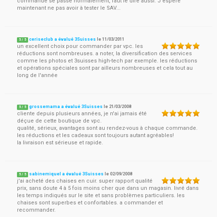
commande se passe normalement, faut le dire aussi. J'espère
maintenant ne pas avoir à tester le SAV...
ceriseclub a évalué 3Suisses
le
11/03/2011
5
/
5
un excellent choix pour commander par vpc. les
réductions sont nombreuses. a noter, la diversification des services
comme les photos et 3suisses high-tech par exemple. les réductions
et opérations spéciales sont par ailleurs nombreuses et cela tout au
long de l'année
grossemama a évalué 3Suisses
le
21/03/2008
5
/
5
cliente depuis plusieurs années, je n'ai jamais été
déçue de cette boutique de vpc.
qualité, sérieux, avantages sont au rendez-vous à chaque commande.
les réductions et les cadeaux sont toujours autant agréables!
la livraison est sérieuse et rapide.
sabinemiquel a évalué 3Suisses
le
02/09/2008
5
/
5
j'ai acheté des chaises en cuir. super rapport qualité
prix, sans doute 4 à 5 fois moins cher que dans un magasin. livré dans
les temps indiqués sur le site et sans problèmes particuliers. les
chaises sont superbes et confortables. a commander et
recommander.