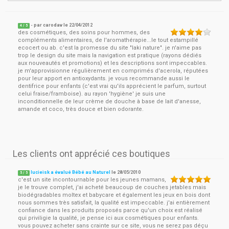
- par
carodav
le
22/04/2012
4
/ 5
des cosmétiques, des soins pour hommes, des
compléments alimentaires, de l'aromathérapie...le tout estampillé
ecocert ou ab. c'est la promesse du site "laki nature". je n'aime pas
trop le design du site mais la navigation est pratique (rayons dédiés
aux nouveautés et promotions) et les descriptions sont impeccables.
je m'approvisionne régulièrement en comprimés d'acerola, réputées
pour leur apport en antioxydants. je vous recommande aussi le
dentifrice pour enfants (c'est vrai qu'ils apprécient le parfum, surtout
celui fraise/framboise). au rayon 'hygiène' je suis une
inconditionnelle de leur crème de douche à base de lait d'anesse,
amande et coco, très douce et bien odorante.
Les clients ont apprécié ces boutiques
lucieisk a évalué Bébé au Naturel
le
28/05/2010
5
/
5
c'est un site incontournable pour les jeunes mamans,
je le trouve complet, j'ai acheté beaucoup de couches jetables mais
biodégradables moltex et babycare et également les jeux en bois dont
nous sommes très satisfait, la qualité est impeccable. j'ai entièrement
confiance dans les produits proposés parce qu'un choix est réalisé
qui priviligie la qualité, je pense ici aux cosmétiques pour enfants.
vous pouvez acheter sans crainte sur ce site, vous ne serez pas déçu