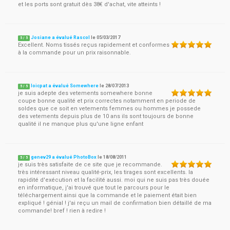
et les ports sont gratuit dès 38€ d'achat, vite atteints !
Josiane a évalué Rascol
le
05/03/2017
5
/
5
Excellent. Noms tissés reçus rapidement et conformes
à la commande pour un prix raisonnable.
loicpat a évalué Somewhere
le
28/07/2013
5
/
5
je suis adepte des vetements somewhere bonne
coupe bonne qualité et prix correctes notamment en periode de
soldes que ce soit en vetements femmes ou hommes je possede
des vetements depuis plus de 10 ans ils sont toujours de bonne
qualité il ne manque plus qu'une ligne enfant
genev29 a évalué PhotoBox
le
18/08/2011
5
/
5
je suis très satisfaite de ce site que je recommande.
très intéressant niveau qualité-prix, les tirages sont excellents. la
rapidité d'exécution et la facilité aussi. moi qui ne suis pas très douée
en informatique, j'ai trouvé que tout le parcours pour le
téléchargement ainsi que la commande et le paiement était bien
expliqué ! génial ! j'ai reçu un mail de confirmation bien détaillé de ma
commande! bref ! rien à redire !