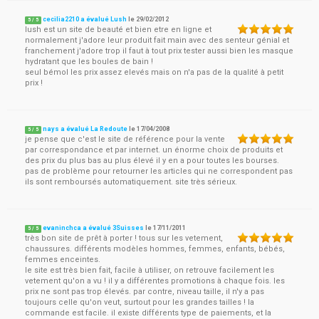
cecilia2210 a évalué Lush
le
29/02/2012
5
/
5
lush est un site de beauté et bien etre en ligne et
normalement j'adore leur produit fait main avec des senteur génial et
franchement j'adore trop il faut à tout prix tester aussi bien les masque
hydratant que les boules de bain !
seul bémol les prix assez elevés mais on n'a pas de la qualité à petit
prix !
nays a évalué La Redoute
le
17/04/2008
5
/
5
je pense que c'est le site de référence pour la vente
par correspondance et par internet. un énorme choix de produits et
des prix du plus bas au plus élevé il y en a pour toutes les bourses.
pas de problème pour retourner les articles qui ne correspondent pas
ils sont remboursés automatiquement. site très sérieux.
evaninchca a évalué 3Suisses
le
17/11/2011
5
/
5
très bon site de prêt à porter ! tous sur les vetement,
chaussures. différents modèles hommes, femmes, enfants, bébés,
femmes enceintes.
le site est très bien fait, facile à utiliser, on retrouve facilement les
vetement qu'on a vu ! il y a différentes promotions à chaque fois. les
prix ne sont pas trop élevés. par contre, niveau taille, il n'y a pas
toujours celle qu'on veut, surtout pour les grandes tailles ! la
commande est facile. il existe différents type de paiements, et la