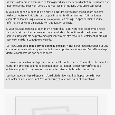
savoir. La démarche spontanée de témoigner d'une expérience d'achat satisfaisante est
moins évidente. Il convient donc d'analyser les informations avec un certain recul.
Si vous souhaitez laisser un avis sur Laki Nature, votre expérience d'achat doit être
réelle, correctement rédigée. Les propos insultants, diffamatoires, (l'utilisation par
exemple de mots tels que
arnaque
,
escroquerie
), les avis qui n'apporteraient aucune
information utile entraîneront la non publication de l'avis.
Si vous vous apprêtez à laisser un avis négatif sur Laki Nature parce que vous n'êtes
pas satisfait de votre commande, contactez d'abord la boutique afin de trouver une
solution. Bon nombre de problèmes peuvent en effet être résolus directement auprès du
service client de la boutique concernée.
CeriseClub
n'est pas le service client du site Laki Nature
. Pour toute question sur une
commande, seule la boutique est apte à vous apporter une réponse et c'est elle seule qui
doit être contactée via son service client.
Les avis sur Laki Nature figurant sur CeriseClub ont été modérés avant publication. En
outre, un numéro de commande est demandé, permettant de pouvoir vérifier le cas
échéant auprès du commerçant concerné l'existence réelle de la commande.
Les boutiques en ligne disposent d'un droit de réponse. Il suffit pour cela de nous
contacter en nous indiquant l'avis concerné, et la réponse à publier à cet avis.