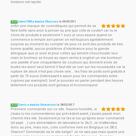
livraison est rapide.
eden1508 a évalué 3Suisses
le
04/05/2011
5
/
5
enfin une marque de cosmétiques qui permet de se
faire belle sans avoir à penser au prix que cela va couter! car vu le
choix de produits à seulement 1 euro je vous assure quand on
commence à remplir son panier on est toujours agréablement
surprise au moment du compte! de plus ce sont des produits de très
bonne qualité, aucun problème d'intolérance pour la grande
allergique que je suis! et pour celles qui aiment chouchouter leur
main le bonheur se trouve au rayon vernis à ongles! un vrai bonheur!
une palette d'une cinquantaine de couleurs qui donnent envie de
toutes les avoir! seul bémol il faut vite se ruer sur les nouveautés car la
rupture de stock n'est pas chose rare... les frais de ports sont gratuits à
partir de 75 euros (intéressant à savoir pour les commandes entre
copines par exemple!). bref je pourrais en parler pendant des heures
tellement ces produits sont géniaux et économiques!
Denis a évalué Selectronic
le
28/02/2017
5
/
5
Premiere commande sur ce site. Soyons honnête, si
j'avais lu les commentaires qui précèdent avant, j'aurais passé mon
chemin très vite. Seulement je ne les ai lus qu'après avoir commandé
(et payé. ..) une alimentation de laboratoire le 26/2. Je m'attendais
donc au pire, mais non, colis conforme livré en Belgique ce 28/2.
Chance? Commande via le site belge? Je ne sais pas mais quand une