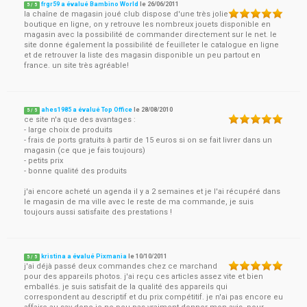
frgr59 a évalué Bambino World
le
26/06/2011
5
/
5
la chaîne de magasin joué club dispose d'une très jolie
boutique en ligne, on y retrouve les nombreux jouets disponible en
magasin avec la possibilité de commander directement sur le net. le
site donne également la possibilité de feuilleter le catalogue en ligne
et de retrouver la liste des magasin disponible un peu partout en
france. un site très agréable!
ahes1985 a évalué Top Office
le
28/08/2010
5
/
5
ce site n'a que des avantages :
- large choix de produits
- frais de ports gratuits à partir de 15 euros si on se fait livrer dans un
magasin (ce que je fais toujours)
- petits prix
- bonne qualité des produits
j'ai encore acheté un agenda il y a 2 semaines et je l'ai récupéré dans
le magasin de ma ville avec le reste de ma commande, je suis
toujours aussi satisfaite des prestations !
kristina a évalué Pixmania
le
10/10/2011
5
/
5
j'ai déjà passé deux commandes chez ce marchand
pour des appareils photos. j'ai reçu ces articles assez vite et bien
emballés. je suis satisfait de la qualité des appareils qui
correspondent au descriptif et du prix compétitif. je n'ai pas encore eu