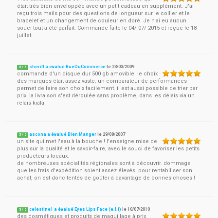
était très bien enveloppée avec un petit cadeau en supplément. J'ai
reçu trois mails pour des questions de longueur sur le collier et le
bracelet et un changement de couleur en doré. Je n'ai eu aucun
souci tout a été parfait. Commande faite le 04/ 07/ 2015 et reçue le 18
juillet.
sheriff a évalué RueDuCommerce
le
23/03/2009
5
/
5
commande d'un disque dur 500 gb amovible. le choix
des marques était assez vaste. un comparateur de performances
permet de faire son choix facilement. il est aussi possible de trier par
prix. la livraison s'est déroulée sans problème, dans les délais via un
relais kiala.
ascona a évalué Bien Manger
le
29/08/2007
5
/
5
un site qui met l'eau à la bouche ! l'enseigne mise de
plus sur la qualité et le savoir-faire, avec le souci de favoriser les petits
producteurs locaux.
de nombreuses spécialités régionales sont à découvrir. dommage
que les frais d'expédition soient assez élevés. pour rentabiliser son
achat, on est donc tentés de goûter à davantage de bonnes choses !
celestine1 a évalué Eyes Lips Face (e.l.f)
le
10/07/2010
5
/
5
des cosmétiques et produits de maquillage à prix