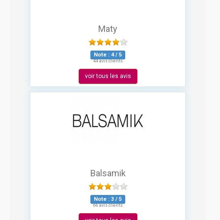
Maty
Note :
4
/
5
44 avis clients
voir tous les avis
Balsamik
Note :
3
/
5
66 avis clients