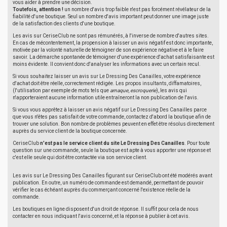
vous aider à prendre une décision.
Toutefois, attention !
un nombre d'avis trop faible n'est pas forcément révélateur de la
fiabilité d'une boutique. Seul un nombre d'avis important peut donner une image juste
de la satisfaction des clients d'une boutique.
Les avis sur CeriseClub ne sont pas rémunérés, à l'inverse de nombre d'autres sites.
En cas de mécontentement, la propension à laisser un avis négatif est donc importante,
motivée par la volonté naturelle de témoigner de son expérience négative et à le faire
savoir. La démarche spontanée de témoigner d'une expérience d'achat satisfaisante est
moins évidente. Il convient donc d'analyser les informations avec un certain recul.
Si vous souhaitez laisser un avis sur Le Dressing Des Canailles, votre expérience
d'achat doit être réelle, correctement rédigée. Les propos insultants, diffamatoires,
(l'utilisation par exemple de mots tels que
arnaque
,
escroquerie
), les avis qui
n'apporteraient aucune information utile entraîneront la non publication de l'avis.
Si vous vous apprêtez à laisser un avis négatif sur Le Dressing Des Canailles parce
que vous n'êtes pas satisfait de votre commande, contactez d'abord la boutique afin de
trouver une solution. Bon nombre de problèmes peuvent en effet être résolus directement
auprès du service client de la boutique concernée.
CeriseClub
n'est pas le service client du site Le Dressing Des Canailles
. Pour toute
question sur une commande, seule la boutique est apte à vous apporter une réponse et
c'est elle seule qui doit être contactée via son service client.
Les avis sur Le Dressing Des Canailles figurant sur CeriseClub ont été modérés avant
publication. En outre, un numéro de commande est demandé, permettant de pouvoir
vérifier le cas échéant auprès du commerçant concerné l'existence réelle de la
commande.
Les boutiques en ligne disposent d'un droit de réponse. Il suffit pour cela de nous
contacter en nous indiquant l'avis concerné, et la réponse à publier à cet avis.