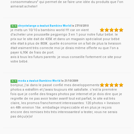
consommateurs" qui permet de se faire une idée du produits que l'on
aimerait acheter!
chrystelange a évalué Bambino World
le
27/10/2010
5
/
5
je mets un 10/10 a bambino world !!!! car on vient
d'acheter une poussette pegperigo 3 en 1 pour notre futur bébé. le
prix sur le site éait de 435€ et dans un magasin spécialisé pour bébé
elle était à plus de 800€. quelle économie on a fait de plus la livraison
était vraiment très correcte moi je dirais même offerte vu que l'on a
payer 6,95€ de frais de port.
avis à tous les futurs parents: je vous conseille fortement ce site pour
votre bébé.
moda a évalué Bambino World
le
21/10/2009
5
/
5
bonjour, j'ai dans le passé confié mes developpements
photos a extrafilm et j'avais toujours été satisfaite. c'est la première
fois que je confie des tirages photos par internet et je dois dire que je
regrette de ne pas avoir tester avant! tout est parfait, le site est trés
claire, les promos franchement interessantes: 120 photos + livraison
en 48h environ 16e. emballage impeccable et en plus je reçois
encore des remises trés trés interessantes! a tester, vous ne serais
pas déçu(e)s!