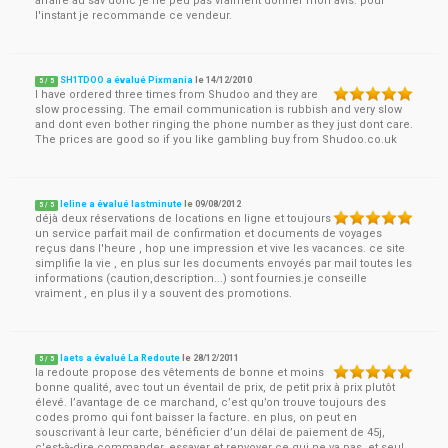
affaire au sav donc je ne peu pas vraiment donner mon avis. pour
l'instant je recommande ce vendeur.
SH1TDOO a évalué Pixmania
le
14/12/2010
5
/
5
I have ordered three times from Shudoo and they are
slow processing. The email communication is rubbish and very slow
and dont even bother ringing the phone number as they just dont care.
The prices are good so if you like gambling buy from Shudoo.co.uk
leline a évalué lastminute
le
09/08/2012
5
/
5
déjà deux réservations de locations en ligne et toujours
un service parfait mail de confirmation et documents de voyages
reçus dans l'heure , hop une impression et vive les vacances. ce site
simplifie la vie , en plus sur les documents envoyés par mail toutes les
informations (caution,description...) sont fournies.je conseille
vraiment , en plus il y a souvent des promotions.
laets a évalué La Redoute
le
28/12/2011
5
/
5
la redoute propose des vêtements de bonne et moins
bonne qualité, avec tout un éventail de prix, de petit prix à prix plutôt
élevé. l’avantage de ce marchand, c’est qu’on trouve toujours des
codes promo qui font baisser la facture. en plus, on peut en
souscrivant à leur carte, bénéficier d’un délai de paiement de 45j,
c'est-à-dire commander, essayer et renvoyer ce qui ne va pas, et seul