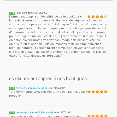
- par
carodav
le
21/08/2012
4
/ 5
j'aime beaucoup la philosophie de cette boutique en
ligne de vêtements pour enfants: du bio et de l'équitable à des prix
abordables (ne passez pas à côté du rayon "déstockage". la navigation
est soignée avec un tri par marque, prix...les petits garçons disposent
d'un rayon distinct de celui des petites filles et il y a en plus un rayon
pour le linge de maison. c'est là que j'ai commandé une parure de lit
en coton bio aux motifs très sympas (modèle "la passerelle"). les
coloris (bleu et chocolat) étaien imposés mais cela me convenait
bien. de nombreux visuels m'ont permis de bien voir la housse et la
taie d'oreiller avant de passer commande. bonne nouvelle : la livraison
était offerte (au-dessus de 50€d'achat)
Les clients ont apprécié ces boutiques
henriette a évalué Missegle
le
14/03/2014
5
/
5
1ère commande chez missegle: livraison rapide, beaux
produits.
mounette a évalué A Little Market
le
18/07/2015
5
/
5
Trés satisfaite de ma commande personnalisée qui