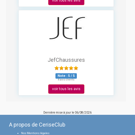
voir tous les avis
JefChaussures
Note :
5
/
5
4 avis clients
voir tous les avis
Dernière mise à jour le
06/08/2026
A propos de CeriseClub
Nos Mentions légales