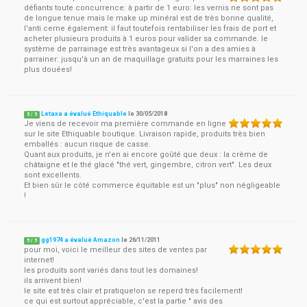
défiants toute concurrence: à partir de 1 euro: les vernis ne sont pas
de longue tenue mais le make up minéral est de très bonne qualité,
l'anti cerne également: il faut toutefois rentabiliser les frais de port et
acheter plusieurs produits à 1 euros pour valider sa commande. le
système de parrainage est très avantageux si l'on a des amies à
parrainer: jusqu'à un an de maquillage gratuits pour les marraines les
plus douées!
Letaxa a évalué Ethiquable
le
30/05/2018
5
/
5
Je viens de recevoir ma première commande en ligne
sur le site Ethiquable boutique. Livraison rapide, produits très bien
emballés : aucun risque de casse.
Quant aux produits, je n'en ai encore goûté que deux : la crème de
châtaigne et le thé glacé "thé vert, gingembre, citron vert". Les deux
sont excellents.
Et bien sûr le côté commerce équitable est un "plus" non négligeable
!
gg1974 a évalué Amazon
le
26/11/2011
5
/
5
pour moi, voici le meilleur des sites de ventes par
internet!
les produits sont variés dans tout les domaines!
ils arrivent bien!
le site est très clair et pratique!on se reperd très facilement!
ce qui est surtout appréciable, c'est la partie " avis des