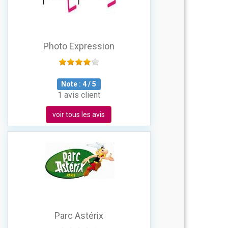
Photo Expression
Note :
4
/
5
1 avis client
voir tous les avis
Parc Astérix