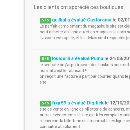
Les clients ont apprécié ces boutiques
guilbal a évalué Castorama
le
02/0
5
/
5
Le parfait complément du magasin: le site est clair
peut acheter en ligne ou/et en magasin; les prix 
livraison est rapide, et les délais sont respectés.[
louloulili a évalué Puma
le
24/08/20
5
/
5
le seul site ou j'ai pu trouver des baskets pour enfa
normal c'est le fabricant !
on reçoit une facture a part par courrier quand le 
site
frgr59 a évalué Digitick
le
12/10/20
5
/
5
site de vente en ligne de billetterie de concerts, 
autres évènements. le site est très complet mais 
recherche. la billetterie est imprimable en ligne ce
connaitre absolument.