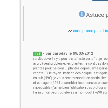
Astuce 
>>
code promo pour Lis
- par
carodav
le
09/03/2012
4
/ 5
j'ai découvert il y a peu le site "liste verte" et je
accro (seul problème: les plantes ne sont pas donnée
plantes pour balcons..., plantes dépolluantes)ainsi
végétal...). le rayon "maison écologique" est éga
en cuir (49€). je vous recommande en particulier l
et estragon (24€ l'ensemble). les miens se plaisen
impeccable (j'aime bien l'utilisation des pictogram
livraison un peu trop élevés à mon goût (7€90 sur 