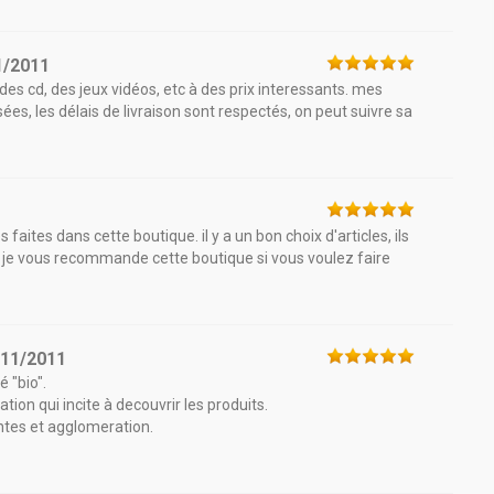
1/2011
des cd, des jeux vidéos, etc à des prix interessants. mes
es, les délais de livraison sont respectés, on peut suivre sa
1
aites dans cette boutique. il y a un bon choix d'articles, ils
ée. je vous recommande cette boutique si vous voulez faire
/11/2011
 "bio".
ion qui incite à decouvrir les produits.
ntes et agglomeration.