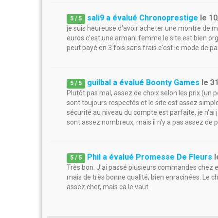
sali9 a évalué Chronoprestige
le
10
5
/
5
je suis heureuse d'avoir acheter une montre de mar
euros c'est une armani femme.le site est bien org
peut payé en 3 fois sans frais.c'est le mode de pa
guilbal a évalué Boonty Games
le
3
5
/
5
Plutôt pas mal, assez de choix selon les prix (un p
sont toujours respectés et le site est assez simple
sécurité au niveau du compte est parfaite, je n'ai
sont assez nombreux, mais il n'y a pas assez de 
Phil a évalué Promesse De Fleurs
l
5
/
5
Très bon. J'ai passé plusieurs commandes chez eux
mais de très bonne qualité, bien enracinées. Le cho
assez cher, mais ca le vaut.