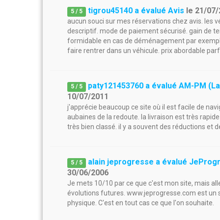
tigrou45140 a évalué Avis
le
21/07/
5
/
5
aucun souci sur mes réservations chez avis. les v
descriptif. mode de paiement sécurisé. gain de t
formidable en cas de déménagement par exemple 
faire rentrer dans un véhicule. prix abordable parf
paty121453760 a évalué AM-PM (La
5
/
5
10/07/2011
j'apprécie beaucoup ce site où il est facile de n
aubaines de la redoute. la livraison est très rapide
très bien classé. il y a souvent des réductions et 
alain jeprogresse a évalué JeProg
5
/
5
30/06/2006
Je mets 10/10 par ce que c'est mon site, mais a
évolutions futures. www.jeprogresse.com est un sit
physique. C'est en tout cas ce que l'on souhaite.