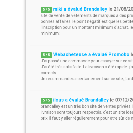
miki a évalué Brandalley
le
21/08/2
5
/
5
site de vente de vêtements de marques à des prix 
bonnes affaires. le point négatif est que les petite
l'inscription pour un montant minimum d'achat. les
minimum;
Webacheteuse a évalué Promobo
l
5
/
5
J'ai passé une commande pour essayer sur ce site o
J'ai été très satisfaite. La livraison a été rapide. 
corrects.
Je recommanderai certainement sur ce site, j'ai 
ilous a évalué Brandalley
le
07/12/2
5
/
5
brandalley est un très bon site de ventes privées. 
livraison sont toujours respectés. c'est un site 
prix. il faut y aller régulièrement pour être sûr d