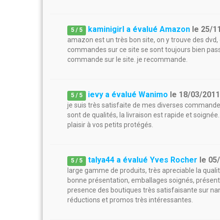
kaminigirl a évalué Amazon
le
25/1
5
/
5
amazon est un très bon site, on y trouve des dvd, 
commandes sur ce site se sont toujours bien passé
commande sur le site. je recommande.
ievy a évalué Wanimo
le
18/03/201
5
/
5
je suis très satisfaite de mes diverses commandes f
sont de qualités, la livraison est rapide et soign
plaisir à vos petits protégés.
talya44 a évalué Yves Rocher
le
05
5
/
5
large gamme de produits, très apreciable la qualité
bonne présentation, emballages soignés, présentat
presence des boutiques très satisfaisante sur na
réductions et promos très intéressantes.