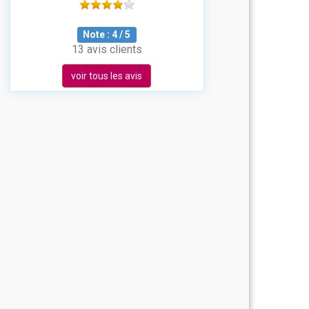
Note :
4
/
5
13 avis clients
voir tous les avis