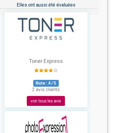
Elles ont aussi été évaluées
Toner Express
Note :
4
/
5
2 avis clients
voir tous les avis