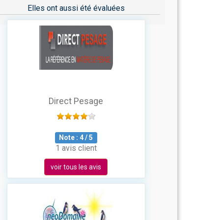
Elles ont aussi été évaluées
Direct Pesage
Note :
4
/
5
1 avis client
voir tous les avis