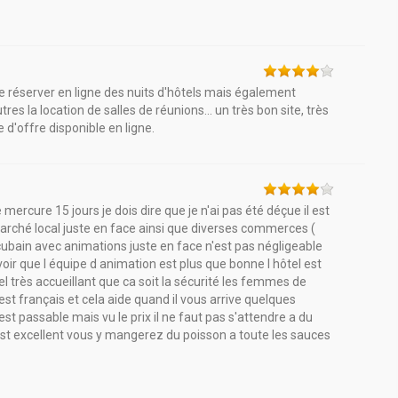
e réserver en ligne des nuits d'hôtels mais également
es la location de salles de réunions... un très bon site, très
 d'offre disponible en ligne.
e mercure 15 jours je dois dire que je n'ai pas été déçue il est
 marché local juste en face ainsi que diverses commerces (
 cubain avec animations juste en face n'est pas négligeable
voir que l équipe d animation est plus que bonne l hôtel est
l très accueillant que ca soit la sécurité les femmes de
est français et cela aide quand il vous arrive quelques
est passable mais vu le prix il ne faut pas s'attendre a du
 est excellent vous y mangerez du poisson a toute les sauces