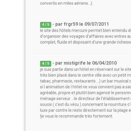
convertis en miles aériens...).
- par
frgr59
le
09/07/2011
4
/ 5
le site des hôtels mercure permet bien entendu d
d'organiser des voyages d'affaires avec entres autr
complet, fluide et disposant d'une grande richesse
- par
mistigrife
le
06/04/2010
4
/ 5
je suis partie dans un hôtel en réservant sur le sit
très bien placé dans le centre ville avec un petit
tabac, pharmacie, restaurants ...) un bar musical
si l animation de l hôtel ne vous convient pas a sa
agréable, propre et plutôt bien agencé le personne
ménage serveur ...le directeur de l'établissement 
soucis ( c'est du vécu ) concernant la nourriture c'
luxe par contre le resto directement sur la plage
!je vous le recommande très fortement.