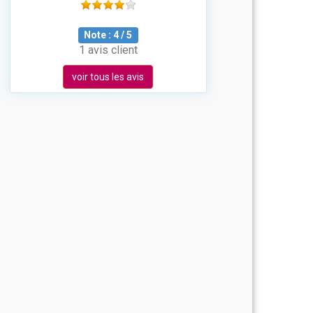
Note :
4
/
5
1 avis client
voir tous les avis