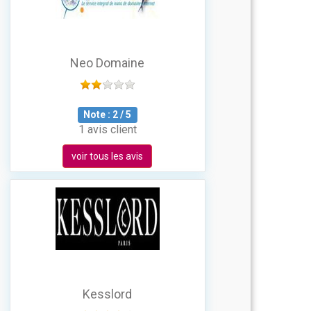
Neo Domaine
Note :
2
/
5
1 avis client
voir tous les avis
Kesslord