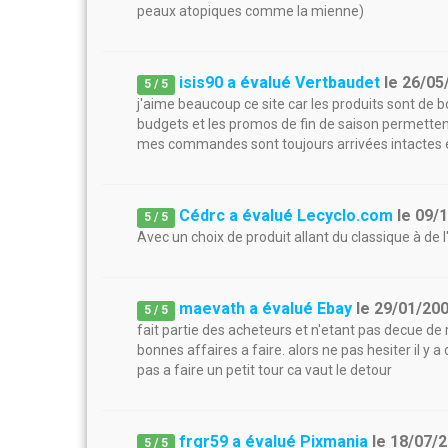
peaux atopiques comme la mienne)
isis90 a évalué Vertbaudet
le
26/05
5
/
5
j'aime beaucoup ce site car les produits sont de b
budgets et les promos de fin de saison permettent 
mes commandes sont toujours arrivées intactes 
Cédrc a évalué Lecyclo.com
le
09/
5
/
5
Avec un choix de produit allant du classique à de l'
maevath a évalué Ebay
le
29/01/20
5
/
5
fait partie des acheteurs et n'etant pas decue de 
bonnes affaires a faire. alors ne pas hesiter il y a
pas a faire un petit tour ca vaut le detour
frgr59 a évalué Pixmania
le
18/07/
5
/
5