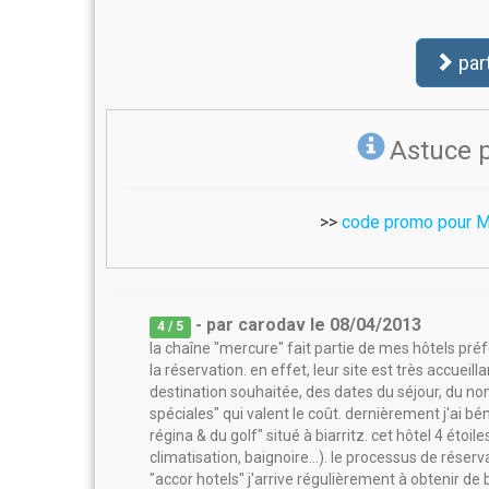
par
Astuce 
>>
code promo pour M
- par
carodav
le
08/04/2013
4
/ 5
la chaîne "mercure" fait partie de mes hôtels p
la réservation. en effet, leur site est très accueil
destination souhaitée, des dates du séjour, du nom
spéciales" qui valent le coût. dernièrement j'ai bé
régina & du golf" situé à biarritz. cet hôtel 4 étoil
climatisation, baignoire...). le processus de réser
"accor hotels" j'arrive régulièrement à obtenir de