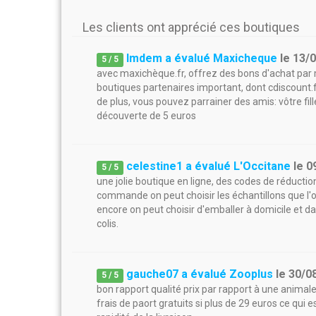
Les clients ont apprécié ces boutiques
lmdem a évalué Maxicheque
le
13/
5
/
5
avec maxichèque.fr, offrez des bons d'achat par m
boutiques partenaires important, dont cdiscount.f
de plus, vous pouvez parrainer des amis: vôtre f
découverte de 5 euros
celestine1 a évalué L'Occitane
le
0
5
/
5
une jolie boutique en ligne, des codes de réductio
commande on peut choisir les échantillons que l'o
encore on peut choisir d'emballer à domicile et da
colis.
gauche07 a évalué Zooplus
le
30/0
5
/
5
bon rapport qualité prix par rapport à une animaler
frais de paort gratuits si plus de 29 euros ce qui 