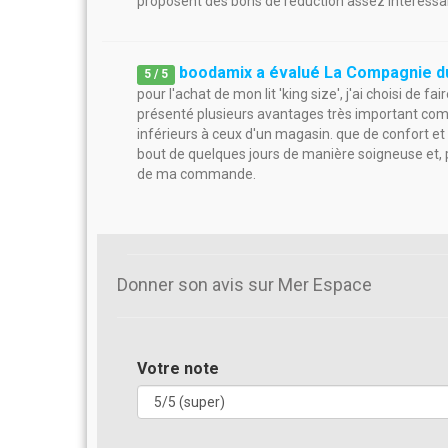
proposent des bons de réduction assez intéressa
boodamix a évalué La Compagnie du
5
/
5
pour l'achat de mon lit 'king size', j'ai choisi de f
présenté plusieurs avantages très important comme 
inférieurs à ceux d'un magasin. que de confort et
bout de quelques jours de manière soigneuse et, po
de ma commande.
Donner son avis sur Mer Espace
Votre note