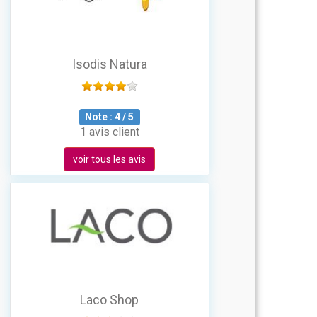
Isodis Natura
Note :
4
/
5
1 avis client
voir tous les avis
Laco Shop