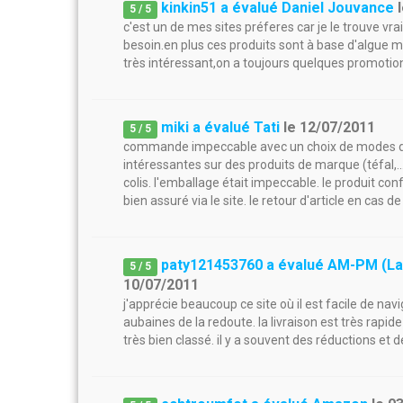
kinkin51 a évalué Daniel Jouvance
5
/
5
c'est un de mes sites préferes car je le trouve vra
besoin.en plus ces produits sont à base d'algue mar
très intéressant,on a toujours quelques promoti
miki a évalué Tati
le
12/07/2011
5
/
5
commande impeccable avec un choix de modes de 
intéressantes sur des produits de marque (téfal,...
colis. l'emballage était impeccable. le produit con
bien assuré via le site. le retour d'article en cas
paty121453760 a évalué AM-PM (La
5
/
5
10/07/2011
j'apprécie beaucoup ce site où il est facile de n
aubaines de la redoute. la livraison est très rapide
très bien classé. il y a souvent des réductions et 