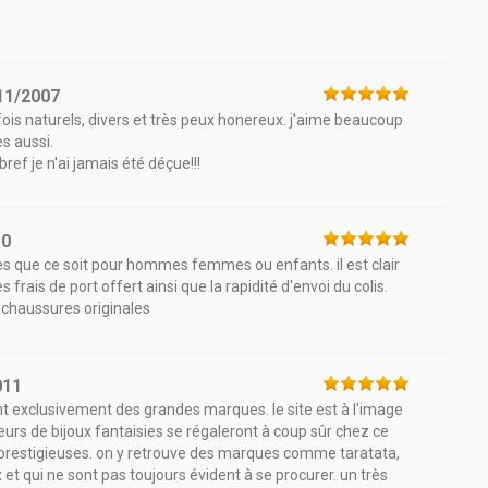
11/2007
a fois naturels, divers et très peux honereux. j'aime beaucoup
s aussi.
bref je n'ai jamais été déçue!!!
10
es que ce soit pour hommes femmes ou enfants. il est clair
es frais de port offert ainsi que la rapidité d'envoi du colis.
 chaussures originales
011
ant exclusivement des grandes marques. le site est à l'image
teurs de bijoux fantaisies se régaleront à coup sûr chez ce
restigieuses. on y retrouve des marques comme taratata,
x et qui ne sont pas toujours évident à se procurer. un très