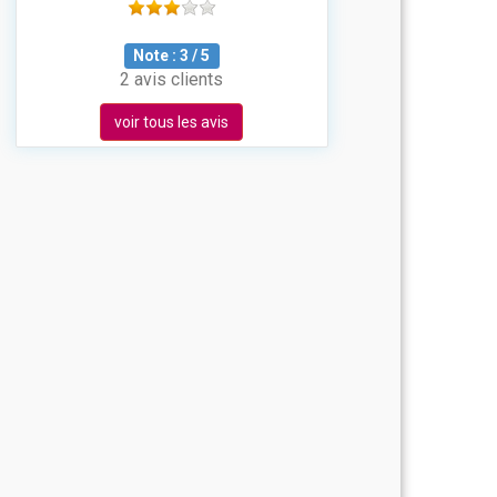
Note :
3
/
5
2 avis clients
voir tous les avis