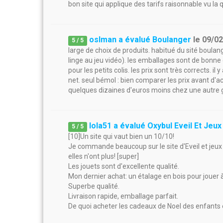
bon site qui applique des tarifs raisonnable vu la 
oslman a évalué Boulanger
le
09/0
5
/
5
large de choix de produits. habitué du sité boula
linge au jeu vidéo). les emballages sont de bonne qu
pour les petits colis. les prix sont très corrects. 
net. seul bémol : bien comparer les prix avant d'ac
quelques dizaines d'euros moins chez une autre 
lola51 a évalué Oxybul Eveil Et Jeux
5
/
5
[10]Un site qui vaut bien un 10/10!
Je commande beaucoup sur le site d'Eveil et jeux p
elles n'ont plus! [super]
Les jouets sont d'excellente qualité.
Mon dernier achat: un étalage en bois pour jouer 
Superbe qualité.
Livraison rapide, emballage parfait.
De quoi acheter les cadeaux de Noel des enfants e