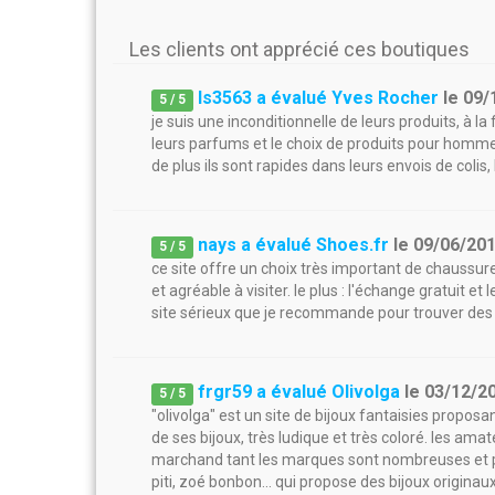
Les clients ont apprécié ces boutiques
ls3563 a évalué Yves Rocher
le
09/
5
/
5
je suis une inconditionnelle de leurs produits, à l
leurs parfums et le choix de produits pour homme
de plus ils sont rapides dans leurs envois de colis, 
nays a évalué Shoes.fr
le
09/06/20
5
/
5
ce site offre un choix très important de chaussur
et agréable à visiter. le plus : l'échange gratuit et l
site sérieux que je recommande pour trouver des
frgr59 a évalué Olivolga
le
03/12/2
5
/
5
"olivolga" est un site de bijoux fantaisies propos
de ses bijoux, très ludique et très coloré. les ama
marchand tant les marques sont nombreuses et p
piti, zoé bonbon... qui propose des bijoux originau