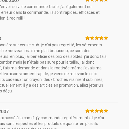
3/08/2007
 l'envoi, suivi de commande facile. j'ai également eu
ne erreur dans la commande. ils sont rapides, efficaces et
n à redire!!!!!!
8
annière sur cerise club. je n'ai pas regretté, les vêtements
emble nouveau mais me plait beaucoup, ce sont des
urs. en plus, j'ai bénéficié des prix des soldes. j'ai donc fais
ention mais je n'étais pas sure pour la taille, j'ai donc
s", fais ma demande et dans la matinée même j'avais ma
ivraison vraiment rapide, je viens de recevoir le colis
etits cadeaux : un crayon, deux broches vraiment sublimes,
 actuellement, il y a des articles en promotion, allez jeter un
as déçu.
2007
i passé à la camif. j'y commande régulièrement et je n'ai
is sont respectés et les produits de qualité. en plus, ils