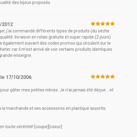
qualité des bijoux proposés.
2/2012
nger, j'ai commandé différents types de produits (du séche
alité. livraison en relais gratuite et super rapide (2 jours)
il y a également suivant des codes promos qui circulent sur le
heter car il m'est arrivé de voir certains produits identiques
grande enseigne.
le
17/10/2006
our gâter mes petites nièces. Je n'ai jamais été déçue... et
à la marchande et ses accessoires en plastique assortis.
n toute sérénité! [coupe][coeur]