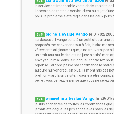
schtroumfet a évalué Amazon
le
0
5
/
5
le service est impeccable.vaste choix, rapidité de
l'occasion de tester le service client au sujet d'u
polis. le problème a été règlé dans les deux jours.rie
oldine a évalué Vango
le
01/02/200
5
/
5
j'ai découvert vango suite à un petit clic sur une b
proposés me convenant tout à fait, le site me s
vêtements originaux et que je ne trouverai pas aille
un petit tour sur le site et une jupe a attiré mon att
envoyer un mail dans la rubrique "contactez nou
réponse. j'ai donc passé ma commande le mardi et l
aujourd'hui vendredi. en plus, ils m'ont mis des p
bref, un vrai plaisir ce site. il gagne à être connu.
oeil et vous verrez, je pense que vous ne serez p
winniethe a évalué Vango
le
29/04/
5
/
5
je suis enchantée de toutes les commandes que j'a
jamais été déçue. les prix sont élevés mais les déla