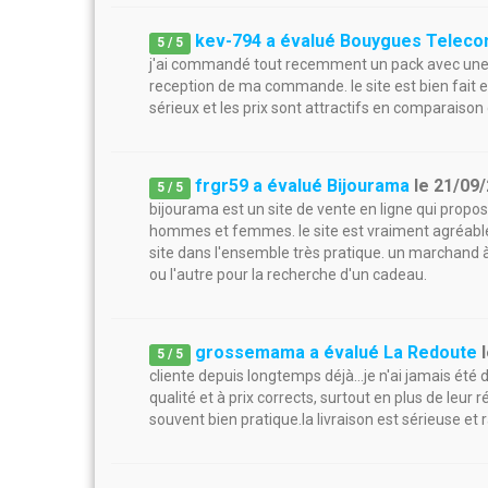
kev-794 a évalué Bouygues Telec
5
/
5
j'ai commandé tout recemment un pack avec une car
reception de ma commande. le site est bien fait et 
sérieux et les prix sont attractifs en comparaison
frgr59 a évalué Bijourama
le
21/09
5
/
5
bijourama est un site de vente en ligne qui prop
hommes et femmes. le site est vraiment agréable 
site dans l'ensemble très pratique. un marchand à a
ou l'autre pour la recherche d'un cadeau.
grossemama a évalué La Redoute
5
/
5
cliente depuis longtemps déjà...je n'ai jamais été
qualité et à prix corrects, surtout en plus de leur 
souvent bien pratique.la livraison est sérieuse et 