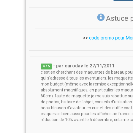
Astuce 
>>
code promo pour Me
- par
carodav
le
27/11/2011
4
/ 5
c'est en cherchant des maquettes de bateau pour 
qui s'adresse à tous les aventuriers. les maque
mon budget (même avec la remise exceptionnelle 
absolument magnifiques, en particulier les maque
60cm). faute de maquette je me suis rabattue sur 
de photos, histoire de l'objet, conseils d'utilisation
beau blouson d'aviateur en cuir et des duffle coa
craquerais bien aussi pour les affiches air franc
réduction de 10% avant le 5 décembre, cela me s