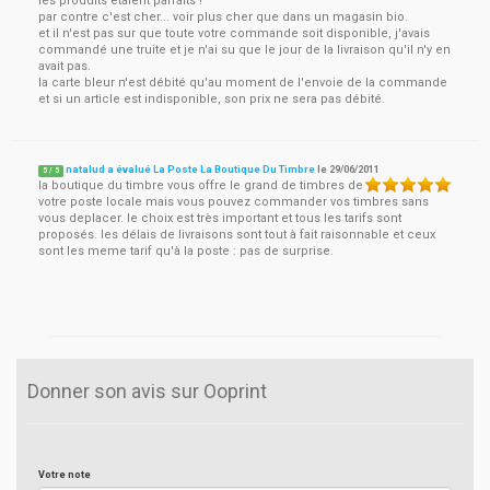
les produits étaient parfaits !
par contre c'est cher... voir plus cher que dans un magasin bio.
et il n'est pas sur que toute votre commande soit disponible, j'avais
commandé une truite et je n'ai su que le jour de la livraison qu'il n'y en
avait pas.
la carte bleur n'est débité qu'au moment de l'envoie de la commande
et si un article est indisponible, son prix ne sera pas débité.
natalud a évalué La Poste La Boutique Du Timbre
le
29/06/2011
5
/
5
la boutique du timbre vous offre le grand de timbres de
votre poste locale mais vous pouvez commander vos timbres sans
vous deplacer. le choix est très important et tous les tarifs sont
proposés. les délais de livraisons sont tout à fait raisonnable et ceux
sont les meme tarif qu'à la poste : pas de surprise.
Donner son avis sur Ooprint
Votre note