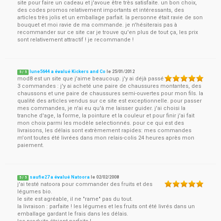
site pour faire un cadeau et j'avoue être très satisfaite. un bon choix,
des codes promos relativement importants et intéressants, des
articles très jolis et un emballage parfait. la personne était ravie de son
bouquet et moi ravie de ma commande. je n'hésiterais pas à
recommander sur ce site car je trouve qu'en plus de tout ça, les prix
sont relativement attractif ! je recommande !
lune5644 a évalué Kickers and Co
le
25/01/2012
5
/
5
mod8 est un site que j'aime beaucoup. j'y ai déjà passé
3 commandes : j'y ai acheté une paire de chaussures montantes, des
chaussons et une paire de chaussures semi-ouvertes pour mon fils. la
qualité des articles vendus sur ce site est exceptionnelle. pour passer
mes commandes, je n'ai eu qu'à me laisser guider. j'ai choisi la
tranche d'age, la forme, la pointure et la couleur et pour finir j'ai fait
mon choix parmi les modèle selectionnés. pour ce qui est des
livraisons, les délais sont extrèmement rapides: mes commandes
m'ont toutes été livrées dans mon relais-colis 24 heures après mon
paiement.
saufie27 a évalué Natoora
le
02/02/2008
5
/
5
j'ai testé natoora pour commander des fruits et des
légumes bio.
le site est agréable, il ne "rame" pas du tout.
la livraison : parfaite ! les légumes et les fruits ont été livrés dans un
emballage gardant le frais dans les délais.