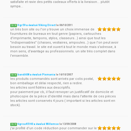
satisfaite et ravie des petits cadeaux offerts à la livraison... plutôt
sympa...
frgr59 a évalué Viking Direct
le
06/10/2011
5
/
5
un très bon site ou l'on y trouve un choix immense de
fournitures de bureaux en tout genre (papiers, cartouches
d'imprimante, tampons, stylos, classeurs...) ainsi que tout les
"indispensables" (chaises, vestiaires, ampoules...) que l'on peut avoir
besoin au travail. le site est ouvert à tout le monde mais s'adresse, à
mon sens, d'avantage au professionnels. un site très complet dans
l'ensemble.
bandit08 a évalué Pixmania
le
16/10/2007
5
/
5
les produits commandés sont arrivés par colis postal,
bon emballage et délai respecté, rien a redire.
les articles sont fidèles aux descriptifs.
pour paiement par cb, il faut renvoyer un justificatif de domicile et
photocopie de la pièce d'identité mais dans l'attente de ces pièces
les articles sont conservés 4 jours ( important si les articles sont en
stock).
tigrou45140 a évalué Willemse
le
13/09/2008
5
/
5
j'ai profité d'un code réduction pour commander sur le