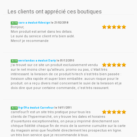
Les clients ont apprécié ces boutiques
caro a évalué Kdesign
le
21/02/2018
5
/
5
Bonjour,
Mon produit est arrivé dans les délais.
Le suivi du service client m'a bien aidé.
Merci! je recommande
verolandas a évalué Darty
le
01/12/2010
5
/
5
j'ai trouvé sur ce site un produit exclusivement vendu
sur le net moins cher qu'ailleurs. promo ou pas, c'était très
intéressant. la livraison de ce produit hi-tech s'est très bien passée :
livraison ultra rapide et super bien emballée. aucun risque pour le
produit. on a reçu divers mail concernant le suivi de la livraison et je
dois dire que pour certaine commande, c'est très rassurant.
frgr59 a évalué Carrefour
le
16/11/2011
5
/
5
carrefour.fr est un site très pratique pour tous les
clients de l'hypermarché, on y trouve les dates et horaires
d'ouvertures exceptionnelles, on peux y imprimé directement son
chèque fidélité chaque fin de mois de la somme cumulée sur la carte
du magasin ainsi que feuilleté directement les prospectus en ligne.
un très bon service que je recommande à tous.