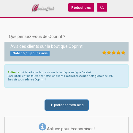
Réductions
Que pensez-vous de Ooprint ?
Avis des clients sur la boutique
Ooprint
Note :
5
/
5
pour
2
avis
2 clients
ont déjà donné leur avis sur la boutique en ligne Ooprint
Ooprint obtient un taux de satisfaction client
excellent
avec une note globale de 5/5.
En clair, vous
adorez
Ooprint !
partager mon avis
Astuce pour économiser !