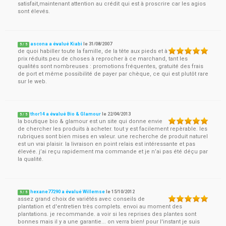
satisfait,maintenant attention au crédit qui est à proscrire car les agios
sont élevés.
ascona a évalué Kiabi
le
31/08/2007
5
/
5
de quoi habiller toute la famille, de la tête aux pieds et à
prix réduits.peu de choses à reprocher à ce marchand, tant les
qualités sont nombreuses : promotions fréquentes, gratuité des frais
de port et même possibilité de payer par chèque, ce qui est plutôt rare
sur le web.
thor14 a évalué Bio & Glamour
le
22/04/2013
5
/
5
la boutique bio & glamour est un site qui donne envie
de chercher les produits à acheter. tout y est facilement repèrable. les
rubriques sont bien mises en valeur. une recherche de produit naturel
est un vrai plaisir. la livraison en point relais est intéressante et pas
élevée. j’ai reçu rapidement ma commande et je n’ai pas été déçu par
la qualité.
hexane77290 a évalué Willemse
le
15/10/2012
5
/
5
assez grand choix de variétés avec conseils de
plantation et d'entretien très complets. envoi au moment des
plantations. je recommande. a voir si les reprises des plantes sont
bonnes mais il y a une garantie... on verra bien! pour l'instant je suis