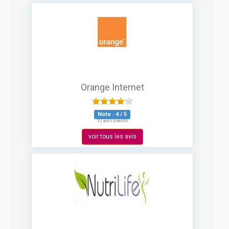
Orange Internet
Note :
4
/
5
12 avis clients
voir tous les avis