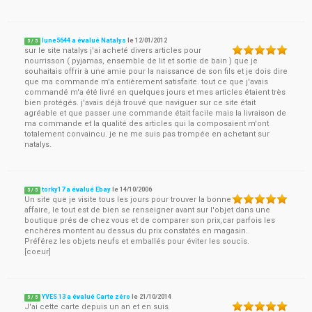
lune5644 a évalué Natalys
le
12/01/2012
5
/
5
sur le site natalys j'ai acheté divers articles pour
nourrisson ( pyjamas, ensemble de lit et sortie de bain ) que je
souhaitais offrir à une amie pour la naissance de son fils et je dois dire
que ma commande m'a entièrement satisfaite. tout ce que j'avais
commandé m'a été livré en quelques jours et mes articles étaient très
bien protégés. j'avais déjà trouvé que naviguer sur ce site était
agréable et que passer une commande était facile mais la livraison de
ma commande et la qualité des articles qui la composaient m'ont
totalement convaincu. je ne me suis pas trompée en achetant sur
natalys.
torky17 a évalué Ebay
le
14/10/2006
5
/
5
Un site que je visite tous les jours pour trouver la bonne
affaire, le tout est de bien se renseigner avant sur l'objet dans une
boutique prés de chez vous et de comparer son prix,car parfois les
enchéres montent au dessus du prix constatés en magasin.
Préférez les objets neufs et emballés pour éviter les soucis.
[coeur]
YVES 13 a évalué Carte zéro
le
21/10/2014
5
/
5
J'ai cette carte depuis un an et en suis