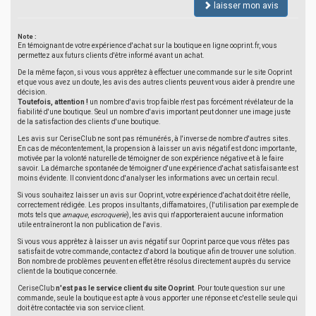
laisser mon avis
Note :
En témoignant de votre expérience d'achat sur la boutique en ligne ooprint.fr, vous
permettez aux futurs clients d'être informé avant un achat.
De la même façon, si vous vous apprêtez à effectuer une commande sur le site Ooprint
et que vous avez un doute, les avis des autres clients peuvent vous aider à prendre une
décision.
Toutefois, attention !
un nombre d'avis trop faible n'est pas forcément révélateur de la
fiabilité d'une boutique. Seul un nombre d'avis important peut donner une image juste
de la satisfaction des clients d'une boutique.
Les avis sur CeriseClub ne sont pas rémunérés, à l'inverse de nombre d'autres sites.
En cas de mécontentement, la propension à laisser un avis négatif est donc importante,
motivée par la volonté naturelle de témoigner de son expérience négative et à le faire
savoir. La démarche spontanée de témoigner d'une expérience d'achat satisfaisante est
moins évidente. Il convient donc d'analyser les informations avec un certain recul.
Si vous souhaitez laisser un avis sur Ooprint, votre expérience d'achat doit être réelle,
correctement rédigée. Les propos insultants, diffamatoires, (l'utilisation par exemple de
mots tels que
arnaque
,
escroquerie
), les avis qui n'apporteraient aucune information
utile entraîneront la non publication de l'avis.
Si vous vous apprêtez à laisser un avis négatif sur Ooprint parce que vous n'êtes pas
satisfait de votre commande, contactez d'abord la boutique afin de trouver une solution.
Bon nombre de problèmes peuvent en effet être résolus directement auprès du service
client de la boutique concernée.
CeriseClub
n'est pas le service client du site Ooprint
. Pour toute question sur une
commande, seule la boutique est apte à vous apporter une réponse et c'est elle seule qui
doit être contactée via son service client.