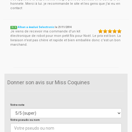
honnete. Merci à lui. je recommande le site et les gens que j'ai eu en
contact
Alban a évalué Selectronic
le
21/11/2014
5
/
5
Je viens de recevoir ma commande d'un kit
électronique de robot pour mon petit fils pour Noël. Le prix est bon. La
livraison n'est pas chère et rapide et bien emballée donc c'est un bon
marchand.
Donner son avis sur Miss Coquines
Votre note
Votre pseudo ou nom