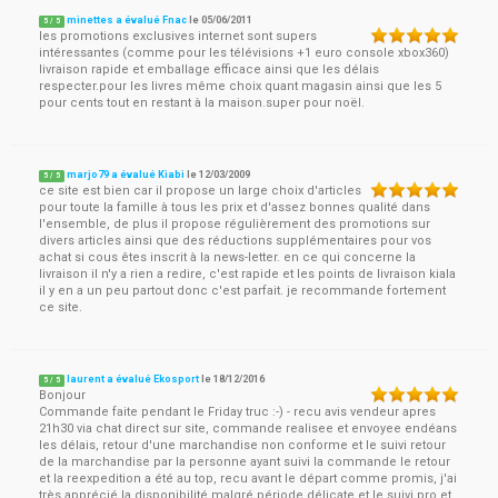
minettes a évalué Fnac
le
05/06/2011
5
/
5
les promotions exclusives internet sont supers
intéressantes (comme pour les télévisions +1 euro console xbox360)
livraison rapide et emballage efficace ainsi que les délais
respecter.pour les livres même choix quant magasin ainsi que les 5
pour cents tout en restant à la maison.super pour noël.
marjo79 a évalué Kiabi
le
12/03/2009
5
/
5
ce site est bien car il propose un large choix d'articles
pour toute la famille à tous les prix et d'assez bonnes qualité dans
l'ensemble, de plus il propose régulièrement des promotions sur
divers articles ainsi que des réductions supplémentaires pour vos
achat si cous êtes inscrit à la news-letter. en ce qui concerne la
livraison il n'y a rien a redire, c'est rapide et les points de livraison kiala
il y en a un peu partout donc c'est parfait. je recommande fortement
ce site.
laurent a évalué Ekosport
le
18/12/2016
5
/
5
Bonjour
Commande faite pendant le Friday truc :-) - recu avis vendeur apres
21h30 via chat direct sur site, commande realisee et envoyee endéans
les délais, retour d'une marchandise non conforme et le suivi retour
de la marchandise par la personne ayant suivi la commande le retour
et la reexpedition a été au top, recu avant le départ comme promis, j'ai
très apprécié la disponibilité malgré période délicate et le suivi pro et