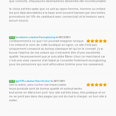
que correcte, chaussures desmazières deviendra vite incontournable.
le choix est très vaste que ce soit au rayon femme, homme ou enfant.
les prix déjà abordables à la base sont souvent baissés par des belles
promotions (et 10% de cashback avec ceriseclub) et la livraison sans
aucun soucis.
boodamix a évalué Racingtuning
le
03/12/2012
5
/
5
contrairement à ce que l'on pourrait imaginer lorsque
l'on entend le nom de cette boutique en ligne, ce site n'est pas
uniquement consacré au tuning classique tel qu'on le connait. j'y ai
trouvé l'alarme de ma voiture qui s'est avéré être d'une excellente
qualité. heureusement que je suis allée flâner chez ce marchand car
c'est une vraie caverne d'ali baba! je conseille fortement racingtuning
pour les personnes qui sont véhiculées (même pour les caravanes).
gg1974 a évalué Yves Rocher
le
26/11/2011
5
/
5
rien à redire, yves rocher est impeccable.
leurs produits sont de bonne qualité et surtout variés.
tout arrive en état à bon port. leur site est très beau, très pratique et on
ne se perd pas dans des pages qui ont du mal à charger. un bon site à
visiter.