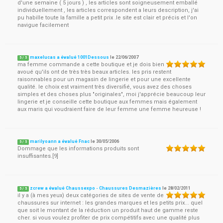
d'une semaine ( 5 jours ) , les articles sont soigneusement emballé
individuellement , les articles correspondent a leurs description, j'ai
pu habille toute la famille a petit prix .le site est clair et précis et l'on
navigue facilement
maxelucas a évalué 1001Dessous
le
22/06/2007
5
/
5
ma femme commande a cette boutique et je dois bien
avoué qu'ils ont de très très beaux articles. les pris restent
raisonnables pour un magasin de lingerie et pour une excellente
qualité. le choix est vraiment très diversifié, vous avez des choses
simples et des choses plus "originales", moi j'apprécie beaucoup leur
lingerie et je conseille cette boutique aux femmes mais également
aux maris qui voudraient faire de leur femme une femme heureuse !
marilyoann a évalué Fnac
le
30/05/2006
5
/
5
Dommage que les informations produits sont
insuffisantes.[9]
zcrew a évalué Chaussexpo - Chaussures Desmazières
le
28/02/2011
5
/
5
il y a (à mes yeux) deux catégories de sites de vente de
chaussures sur internet : les grandes marques et les petits prix... quel
que soit le montant de la réduction un produit haut de gamme reste
cher. si vous voulez profiter de prix compétitifs avec une qualité plus