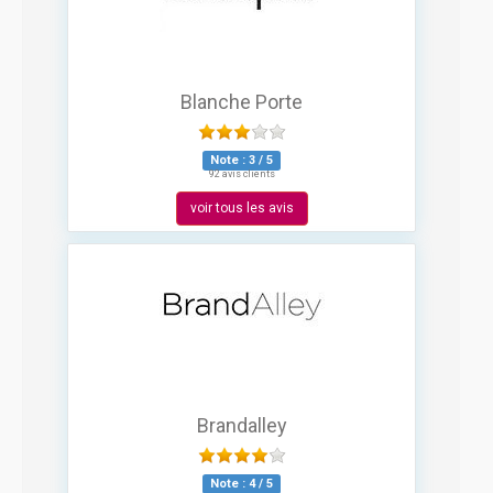
Blanche Porte
Note :
3
/
5
92 avis clients
voir tous les avis
Brandalley
Note :
4
/
5