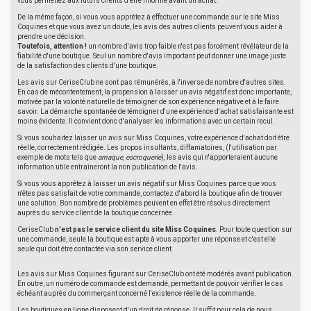
vous permettez aux futurs clients d'être informé avant un achat.
De la même façon, si vous vous apprêtez à effectuer une commande sur le site Miss
Coquines et que vous avez un doute, les avis des autres clients peuvent vous aider à
prendre une décision.
Toutefois, attention !
un nombre d'avis trop faible n'est pas forcément révélateur de la
fiabilité d'une boutique. Seul un nombre d'avis important peut donner une image juste
de la satisfaction des clients d'une boutique.
Les avis sur CeriseClub ne sont pas rémunérés, à l'inverse de nombre d'autres sites.
En cas de mécontentement, la propension à laisser un avis négatif est donc importante,
motivée par la volonté naturelle de témoigner de son expérience négative et à le faire
savoir. La démarche spontanée de témoigner d'une expérience d'achat satisfaisante est
moins évidente. Il convient donc d'analyser les informations avec un certain recul.
Si vous souhaitez laisser un avis sur Miss Coquines, votre expérience d'achat doit être
réelle, correctement rédigée. Les propos insultants, diffamatoires, (l'utilisation par
exemple de mots tels que
arnaque
,
escroquerie
), les avis qui n'apporteraient aucune
information utile entraîneront la non publication de l'avis.
Si vous vous apprêtez à laisser un avis négatif sur Miss Coquines parce que vous
n'êtes pas satisfait de votre commande, contactez d'abord la boutique afin de trouver
une solution. Bon nombre de problèmes peuvent en effet être résolus directement
auprès du service client de la boutique concernée.
CeriseClub
n'est pas le service client du site Miss Coquines
. Pour toute question sur
une commande, seule la boutique est apte à vous apporter une réponse et c'est elle
seule qui doit être contactée via son service client.
Les avis sur Miss Coquines figurant sur CeriseClub ont été modérés avant publication.
En outre, un numéro de commande est demandé, permettant de pouvoir vérifier le cas
échéant auprès du commerçant concerné l'existence réelle de la commande.
Les boutiques en ligne disposent d'un droit de réponse. Il suffit pour cela de nous