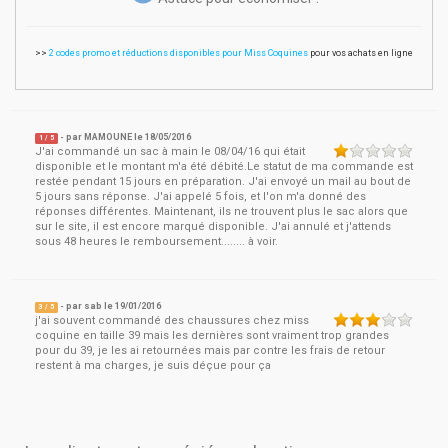
>>
2 codes promo et réductions disponibles pour Miss Coquines
pour vos achats en ligne
- par
MAMOUNE
le
18/05/2016
1
/ 5
J'ai commandé un sac à main le 08/04/16 qui était
disponible et le montant m'a été débité.Le statut de ma commande est
restée pendant 15 jours en préparation. J'ai envoyé un mail au bout de
5 jours sans réponse. J'ai appelé 5 fois, et l'on m'a donné des
réponses différentes. Maintenant, ils ne trouvent plus le sac alors que
sur le site, il est encore marqué disponible. J'ai annulé et j'attends
sous 48 heures le remboursement........ à voir.
- par
sab
le
19/01/2016
3
/ 5
j'ai souvent commandé des chaussures chez miss
coquine en taille 39 mais les dernières sont vraiment trop grandes
pour du 39, je les ai retournées mais par contre les frais de retour
restent à ma charges, je suis déçue pour ça