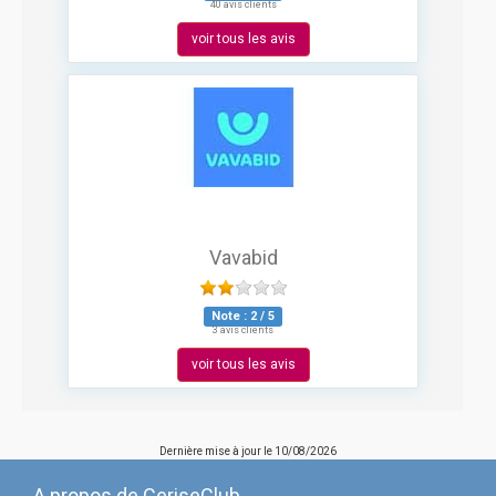
40 avis clients
voir tous les avis
Vavabid
Note :
2
/
5
3 avis clients
voir tous les avis
Dernière mise à jour le
10/08/2026
A propos de CeriseClub