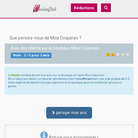
Réductions
Que pensez-vous de Miss Coquines ?
Avis des clients sur la boutique
Miss Coquines
Note :
2
/
5
pour
2
avis
2 clients
ont déjà donné leur avis sur la boutique en ligne Miss Coquines
Miss Coquines obtient un taux de satisfaction client
insuffisant
avec une note globale de 2/5.
Votre expérience d'achat n'est pas optimum et la boutique pourrait améliorer plusieurs
points.
partager mon avis
Astuce pour économiser !