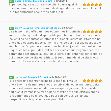
patouf a évalué Rue des plaisirs
le
25/01/2014
5
/
5
Super boutique avec un service client d'une qualité
hors du commun avec les produits de grande marque qui vont bien !!!
je le recommande a tous mes potes (es)
elow91 a évalué lentillesmoinscheres
le
30/07/2011
5
/
5
ce site permet d'effectuer des économies importantes
sur un produit qui est indispensable pour bon nombre de personnes :
les lentilles de contact. en effet, les prix sont jusqu'à deux fois moins
chers que ceux pratiqués sur le marché, ce qui n'est pas négligeable.
seul hic : je n'ai pas pu y trouver mes lentilles, j'en ai donc profité pour
troquer celles-ci pour des lentilles spéciales pour les yeux secs. ma
commande est arrivée au bout de 3 jours, délai annoncé sur le site, ce
qui prouve que ce site est sérieux. je recommanderai ce site à tous
ceux qui hésitent à s'acheter des lentilles sur internet.
marieline10 a évalué Tictactime
le
24/04/2010
5
/
5
j'ai acheté une montre festina pour ma fille. il y a un
choix énorme de montres à tous les prix et de toutes marques. cette
montre est arrivée très rapidement en ayant également les frais de
port gratuit, l'emballage était soigné et raffiné ma fille était aux anges !
je recommande cette boutique pour son sérieux, sa rapidité
d'expédition et la qualité de ses produits!