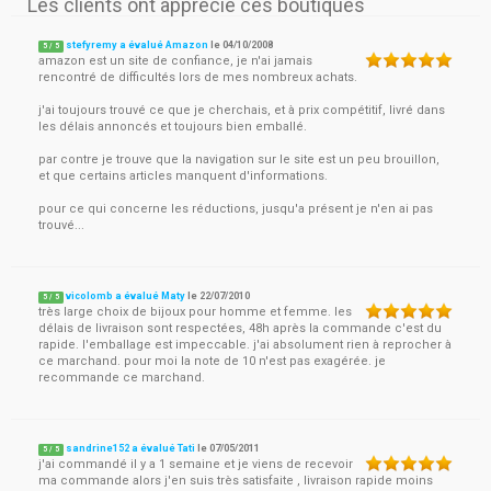
Les clients ont apprécié ces boutiques
stefyremy a évalué Amazon
le
04/10/2008
5
/
5
amazon est un site de confiance, je n'ai jamais
rencontré de difficultés lors de mes nombreux achats.
j'ai toujours trouvé ce que je cherchais, et à prix compétitif, livré dans
les délais annoncés et toujours bien emballé.
par contre je trouve que la navigation sur le site est un peu brouillon,
et que certains articles manquent d'informations.
pour ce qui concerne les réductions, jusqu'a présent je n'en ai pas
trouvé...
vicolomb a évalué Maty
le
22/07/2010
5
/
5
très large choix de bijoux pour homme et femme. les
délais de livraison sont respectées, 48h après la commande c'est du
rapide. l'emballage est impeccable. j'ai absolument rien à reprocher à
ce marchand. pour moi la note de 10 n'est pas exagérée. je
recommande ce marchand.
sandrine152 a évalué Tati
le
07/05/2011
5
/
5
j'ai commandé il y a 1 semaine et je viens de recevoir
ma commande alors j'en suis très satisfaite , livraison rapide moins