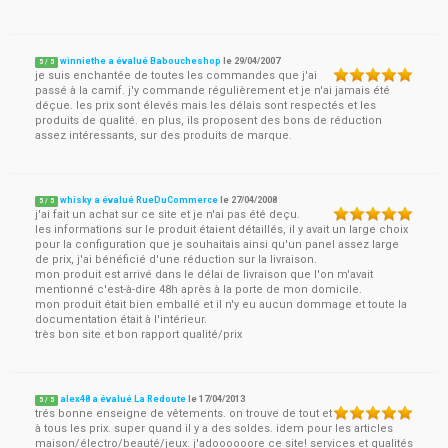
winniethe a évalué Baboucheshop
le
29/04/2007
5
/
5
je suis enchantée de toutes les commandes que j'ai
passé à la camif. j'y commande régulièrement et je n'ai jamais été
déçue. les prix sont élevés mais les délais sont respectés et les
produits de qualité. en plus, ils proposent des bons de réduction
assez intéressants, sur des produits de marque.
whisky a évalué RueDuCommerce
le
27/04/2008
5
/
5
j'ai fait un achat sur ce site et je n'ai pas été deçu.
les informations sur le produit étaient détaillés, il y avait un large choix
pour la configuration que je souhaitais ainsi qu'un panel assez large
de prix, j'ai bénéficié d'une réduction sur la livraison.
mon produit est arrivé dans le délai de livraison que l'on m'avait
mentionné c'est-à-dire 48h après à la porte de mon domicile.
mon produit était bien emballé et il n'y eu aucun dommage et toute la
documentation était à l'intérieur.
très bon site et bon rapport qualité/prix
alex48 a évalué La Redoute
le
17/04/2013
5
/
5
trés bonne enseigne de vêtements. on trouve de tout et
à tous les prix. super quand il y a des soldes. idem pour les articles
maison/électro/beauté/jeux. j'adoooooore ce site! services et qualités