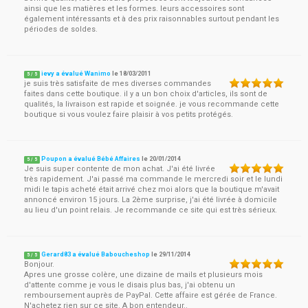
ainsi que les matières et les formes. leurs accessoires sont
également intéressants et à des prix raisonnables surtout pendant les
périodes de soldes.
ievy a évalué Wanimo
le
18/03/2011
5
/
5
je suis très satisfaite de mes diverses commandes
faites dans cette boutique. il y a un bon choix d'articles, ils sont de
qualités, la livraison est rapide et soignée. je vous recommande cette
boutique si vous voulez faire plaisir à vos petits protégés.
Poupon a évalué Bébé Affaires
le
20/01/2014
5
/
5
Je suis super contente de mon achat. J'ai été livrée
très rapidement. J'ai passé ma commande le mercredi soir et le lundi
midi le tapis acheté était arrivé chez moi alors que la boutique m'avait
annoncé environ 15 jours. La 2ème surprise, j'ai été livrée à domicile
au lieu d'un point relais. Je recommande ce site qui est très sérieux.
Gerard83 a évalué Baboucheshop
le
29/11/2014
5
/
5
Bonjour.
Apres une grosse colère, une dizaine de mails et plusieurs mois
d'attente comme je vous le disais plus bas, j'ai obtenu un
remboursement auprès de PayPal. Cette affaire est gérée de France.
N'achetez rien sur ce site. A bon entendeur..