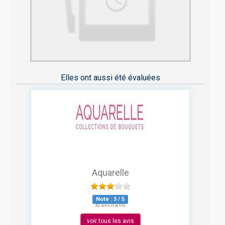
Elles ont aussi été évaluées
Aquarelle
Note :
3
/
5
42 avis clients
voir tous les avis