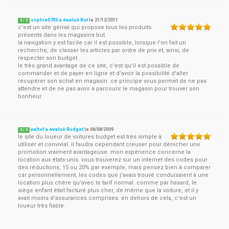
sophie0709 a évalué But
le
21/12/2011
5
/
5
c'est un site génial qui propose tous les produits
présents dans les magasins but.
la navigation y est facile car il est possible, lorsque l'on fait un
recherche, de classer les articles par ordre de prix et, ainsi, de
respecter son budget.
le très grand avantage de ce site, c'est qu'il est possible de
commander et de payer en ligne et d'avoir la possibilité d'aller
récupérer son achat en magasin. ce principe vous permet de ne pas
attendre et de ne pas avoir à parcourir le magasin pour trouver son
bonheur.
valtof a évalué Budget
le
06/08/2009
5
/
5
le site du loueur de voitures budget est très simple à
utiliser et convivial. il faudra cependant creuser pour dénicher une
promotion vraiment avantageuse. mon expérience concerne la
location aux états-unis. vous trouverez sur un internet des codes pour
des réductions, 15 ou 20% par exemple, mais pensez bien à comparer
car personnellement, les codes que j'avais trouvé conduisaient à une
location plus chère qu'avec le tarif normal. comme par hasard, le
siège enfant était facturé plus cher, de même que la voiture, et il y
avait moins d'assurances comprises. en dehors de cela, c'est un
loueur très fiable.