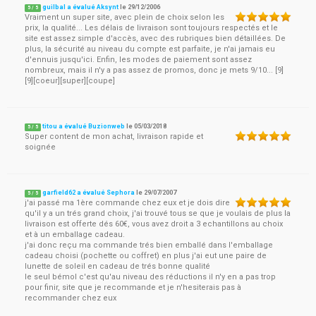
guilbal a évalué Aksynt
le
29/12/2006
5
/
5
Vraiment un super site, avec plein de choix selon les
prix, la qualité... Les délais de livraison sont toujours respectés et le
site est assez simple d'accès, avec des rubriques bien détaillées. De
plus, la sécurité au niveau du compte est parfaite, je n'ai jamais eu
d'ennuis jusqu'ici. Enfin, les modes de paiement sont assez
nombreux, mais il n'y a pas assez de promos, donc je mets 9/10... [9]
[9][coeur][super][coupe]
titou a évalué Buzionweb
le
05/03/2018
5
/
5
Super content de mon achat, livraison rapide et
soignée
garfield62 a évalué Sephora
le
29/07/2007
5
/
5
j'ai passé ma 1ère commande chez eux et je dois dire
qu'il y a un trés grand choix, j'ai trouvé tous se que je voulais de plus la
livraison est offerte dés 60€, vous avez droit a 3 echantillons au choix
et à un emballage cadeau.
j'ai donc reçu ma commande trés bien emballé dans l'emballage
cadeau choisi (pochette ou coffret) en plus j'ai eut une paire de
lunette de soleil en cadeau de trés bonne qualité
le seul bémol c'est qu'au niveau des réductions il n'y en a pas trop
pour finir, site que je recommande et je n'hesiterais pas à
recommander chez eux