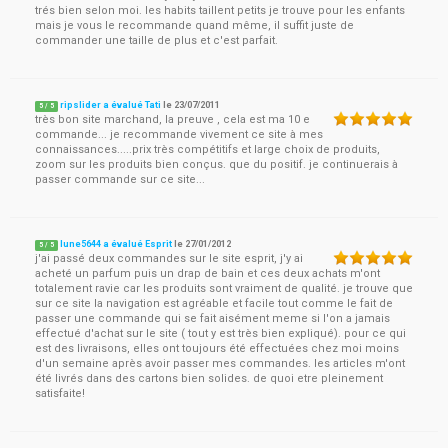
trés bien selon moi. les habits taillent petits je trouve pour les enfants
mais je vous le recommande quand même, il suffit juste de
commander une taille de plus et c'est parfait.
ripslider a évalué Tati
le
23/07/2011
5
/
5
très bon site marchand, la preuve , cela est ma 10 e
commande... je recommande vivement ce site à mes
connaissances.....prix très compétitifs et large choix de produits,
zoom sur les produits bien conçus. que du positif. je continuerais à
passer commande sur ce site...
lune5644 a évalué Esprit
le
27/01/2012
5
/
5
j'ai passé deux commandes sur le site esprit, j'y ai
acheté un parfum puis un drap de bain et ces deux achats m'ont
totalement ravie car les produits sont vraiment de qualité. je trouve que
sur ce site la navigation est agréable et facile tout comme le fait de
passer une commande qui se fait aisément meme si l'on a jamais
effectué d'achat sur le site ( tout y est très bien expliqué). pour ce qui
est des livraisons, elles ont toujours été effectuées chez moi moins
d'un semaine après avoir passer mes commandes. les articles m'ont
été livrés dans des cartons bien solides. de quoi etre pleinement
satisfaite!