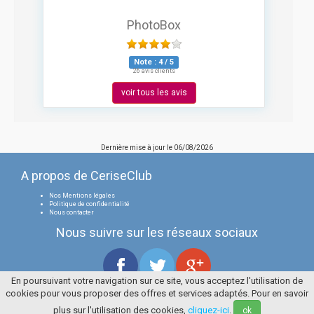
PhotoBox
Note :
4
/
5
26 avis clients
voir tous les avis
Dernière mise à jour le
06/08/2026
A propos de CeriseClub
Nos Mentions légales
Politique de confidentialité
Nous contacter
Nous suivre sur les réseaux sociaux
En poursuivant votre navigation sur ce site, vous acceptez l'utilisation de
cookies pour vous proposer des offres et services adaptés. Pour en savoir
Tous droits réservés
La Cerise Bleue 2006 / 2026
plus sur l'utilisation des cookies,
cliquez-ici
.
ok