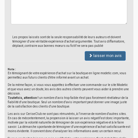
Les propos laissés sont de la seule responsabilité de leurs auteurs et doivent
témoigner d'une véritable expérience d'achat argumentée. Tout avis diffamatoire,
déplacé, contraire aux bonnes moeurs ou fictif ne sera pas publié
laisser mon avis
Note :
En témoignant de votre expérience d'achat sur la boutique en ligne modetic.com, vous
permettez aux futurs clients d'être informé avant un achat.
De la même façon, si vous vous apprêtez à effectuer une commande sur le site Modetic
et que vous avez un doute, les avis des autres clients peuvent vous aider à prendre une
décision.
Toutefois, attention !
un nombre d'avis trop faible n'est pas forcément révélateur de la
fiabilité d'une boutique. Seul un nombre d'avis important peut donner une image juste
de la satisfaction des clients d'une boutique.
Les avis sur CeriseClub ne sont pas rémunérés, à l'inverse de nombre d'autres sites.
En cas de mécontentement, la propension à laisser un avis négatif est donc importante,
motivée par la volonté naturelle de témoigner de son expérience négative et à le faire
savoir. La démarche spontanée de témoigner d'une expérience d'achat satisfaisante est
moins évidente. Il convient donc d'analyser les informations avec un certain recul.