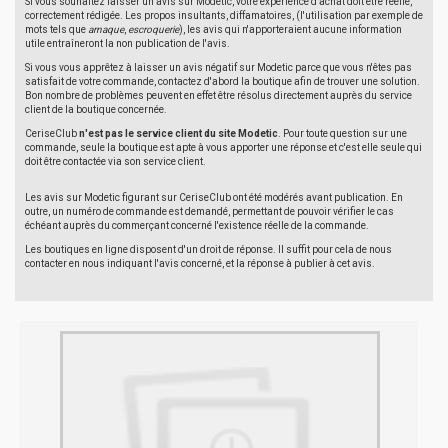
Si vous souhaitez laisser un avis sur Modetic, votre expérience d'achat doit être réelle,
correctement rédigée. Les propos insultants, diffamatoires, (l'utilisation par exemple de
mots tels que
arnaque
,
escroquerie
), les avis qui n'apporteraient aucune information
utile entraîneront la non publication de l'avis.
Si vous vous apprêtez à laisser un avis négatif sur Modetic parce que vous n'êtes pas
satisfait de votre commande, contactez d'abord la boutique afin de trouver une solution.
Bon nombre de problèmes peuvent en effet être résolus directement auprès du service
client de la boutique concernée.
CeriseClub
n'est pas le service client du site Modetic
. Pour toute question sur une
commande, seule la boutique est apte à vous apporter une réponse et c'est elle seule qui
doit être contactée via son service client.
Les avis sur Modetic figurant sur CeriseClub ont été modérés avant publication. En
outre, un numéro de commande est demandé, permettant de pouvoir vérifier le cas
échéant auprès du commerçant concerné l'existence réelle de la commande.
Les boutiques en ligne disposent d'un droit de réponse. Il suffit pour cela de nous
contacter en nous indiquant l'avis concerné, et la réponse à publier à cet avis.