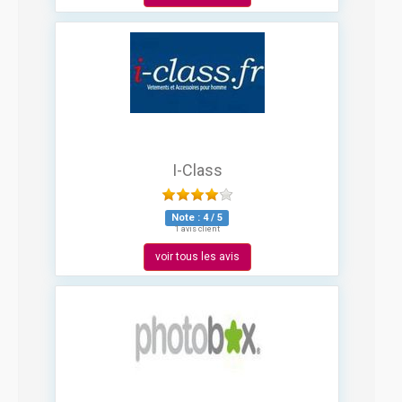
I-Class
Note :
4
/
5
1 avis client
voir tous les avis