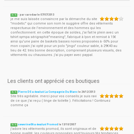
- par
carodav
le
07/07/2013
4
/ 5
je me suis laissée convaincre par la démarche du site
"modetic" qui comme son nom le suggère offre des vêtements
respectueux de l'environnement et des hommes qui les
confectionnent. en cette époque de soldes, j'ai fait le plein avec un
tshirt sympa sérigraphié"meaning", fabriqué à lyon et remisé à 15€
ainsi qu'une paire de baskets basses noires proposées à -50% pour
mon copain j'ai opté pour un polo "jingo" couleur sable, à 29€40 au
lieu de 42. très bonne description, comprenant plusieurs visuels, des
vêtements ou chaussures. j'ai pu payer avec paypal.
Les clients ont apprécié ces boutiques
Pierre DS a évalué La Compagnie Du Blanc
le
26/12/2013
5
/
5
Site très agréable. merci pour vos conseils je suis ravi
de ce que j'ai reçu ( linge de toilette ). Félicitations ! Continuez
comme ça
severine06 a évalué Promod
le
13/10/2007
5
/
5
j'adore les vêtements promod, ils sont originaux et de
bonne qualité; les couleurs proposées sont toujours tès tendances