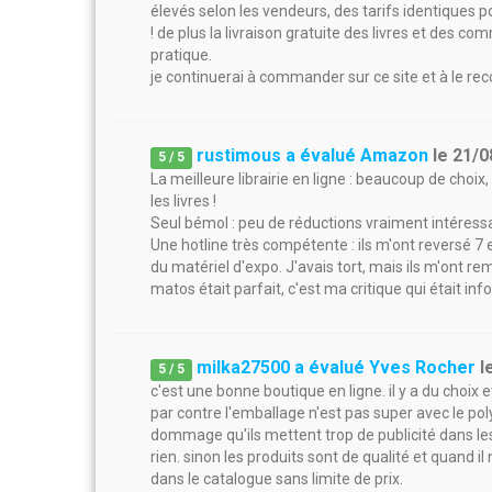
élevés selon les vendeurs, des tarifs identiques p
! de plus la livraison gratuite des livres et des
pratique.
je continuerai à commander sur ce site et à le 
rustimous a évalué Amazon
le
21/0
5
/
5
La meilleure librairie en ligne : beaucoup de choix,
les livres !
Seul bémol : peu de réductions vraiment intéress
Une hotline très compétente : ils m'ont reversé 7 
du matériel d'expo. J'avais tort, mais ils m'ont 
matos était parfait, c'est ma critique qui était inf
milka27500 a évalué Yves Rocher
l
5
/
5
c'est une bonne boutique en ligne. il y a du choix
par contre l'emballage n'est pas super avec le poly
dommage qu'ils mettent trop de publicité dans les 
rien. sinon les produits sont de qualité et quand i
dans le catalogue sans limite de prix.