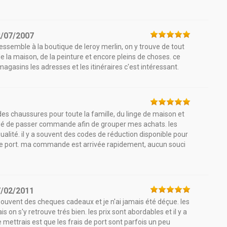
2/07/2007
essemble à la boutique de leroy merlin, on y trouve de tout
 la maison, de la peinture et encore pleins de choses. ce
 magasins les adresses et les itinéraires c'est intéressant.
 des chaussures pour toute la famille, du linge de maison et
cidé de passer commande afin de grouper mes achats. les
 qualité. il y a souvent des codes de réduction disponible pour
is de port. ma commande est arrivée rapidement, aucun souci
7/02/2011
uvent des cheques cadeaux et je n'ai jamais été déçue. les
 on s'y retrouve trés bien. les prix sont abordables et il y a
e mettrais est que les frais de port sont parfois un peu