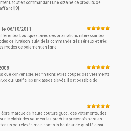
itement, tout en commandant une dizaine de produits de
ffaire ![9]
e
le
06/10/2011
différentes boutiques, avec des promotions interessantes.
modes de livraison. suivi de la commande très sérieux et très
 les modes de paiement en ligne.
2008
plus que convenable. les finitions et les coupes des vêtements
ce qui justifie les prix assez élevés. il est possible de
1
 célèbre marque de haute couture gucci, des vêtements, des
pour le plaisir des yeux car les produits présentés sont en
rtes un peu élevés mais sont à la hauteur de qualité ainsi