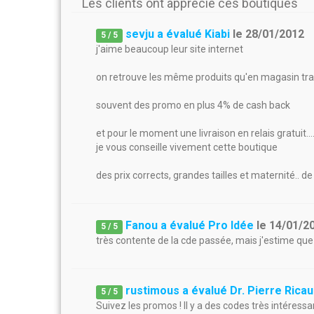
Les clients ont apprécié ces boutiques
sevju a évalué Kiabi
le
28/01/2012
5
/
5
j'aime beaucoup leur site internet
on retrouve les même produits qu'en magasin tra
souvent des promo en plus 4% de cash back
et pour le moment une livraison en relais gratuit...
je vous conseille vivement cette boutique
des prix corrects, grandes tailles et maternité.. de
Fanou a évalué Pro Idée
le
14/01/2
5
/
5
très contente de la cde passée, mais j'estime que 
rustimous a évalué Dr. Pierre Rica
5
/
5
Suivez les promos ! Il y a des codes très intéress