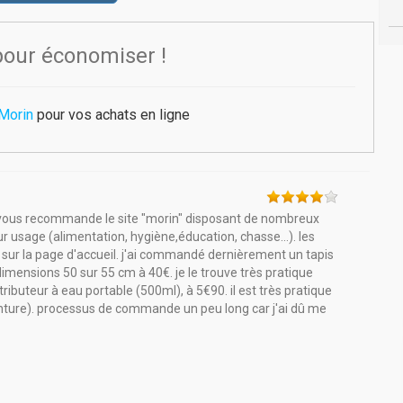
pour économiser !
Morin
pour vos achats en ligne
vous recommande le site "morin" disposant de nombreux
ur usage (alimentation, hygiène,éducation, chasse...). les
 sur la page d'accueil. j'ai commandé dernièrement un tapis
 dimensions 50 sur 55 cm à 40€. je le trouve très pratique
stributeur à eau portable (500ml), à 5€90. il est très pratique
inture). processus de commande un peu long car j'ai dû me