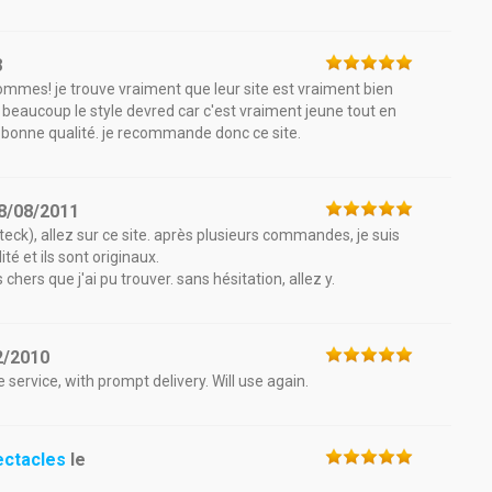
8
ommes! je trouve vraiment que leur site est vraiment bien
me beaucoup le style devred car c'est vraiment jeune tout en
ès bonne qualité. je recommande donc ce site.
8/08/2011
ck), allez sur ce site. après plusieurs commandes, je suis
té et ils sont originaux.
hers que j'ai pu trouver. sans hésitation, allez y.
2/2010
 service, with prompt delivery. Will use again.
ectacles
le