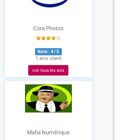
Cora Photos
Note :
4
/
5
1 avis client
voir tous les avis
Mafia Numérique