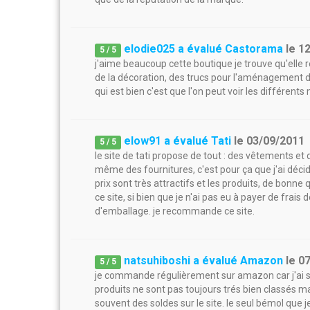
elodie025 a évalué Castorama
le
1
5
/
5
j'aime beaucoup cette boutique je trouve qu'elle r
de la décoration, des trucs pour l'aménagement de
qui est bien c'est que l'on peut voir les différents
elow91 a évalué Tati
le
03/09/2011
5
/
5
le site de tati propose de tout : des vêtements et
même des fournitures, c'est pour ça que j'ai dé
prix sont très attractifs et les produits, de bonne
ce site, si bien que je n'ai pas eu à payer de fra
d'emballage. je recommande ce site.
natsuhiboshi a évalué Amazon
le
0
5
/
5
je commande régulièrement sur amazon car j'ai so
produits ne sont pas toujours trés bien classés mais
souvent des soldes sur le site. le seul bémol que j