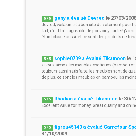
geny a évalué Devred
le
27/03/200
5
/
5
devred, voilà un très bon site de vetement pour h
fait, c'est très agréable de pouvoir y surfer! j'ai
étant classe aussi, et ce sont des produits de tr
sophie0709 a évalué Tikamoon
le
1
5
/
5
si vous aimez les meubles exotiques (bambou et te
toujours aussi satisfaite. les meubles sont de quali
de plus, ce sont les meubles en bambou les moins c
Rhodian a évalué Tikamoon
le
30/1
5
/
5
Excellent value for money. Great quality and online
tigrou45140 a évalué Carrefour Sp
5
/
5
31/10/2009