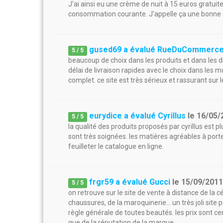
J'ai ainsi eu une crème de nuit à 15 euros gratu
consommation courante. J'appelle ça une bonne a
gused69 a évalué RueDuCommerc
5
/
5
beaucoup de choix dans les produits et dans les 
délai de livraison rapides avec le choix dans les 
complet. ce site est très sérieux et rassurant sur
eurydice a évalué Cyrillus
le
16/05/
5
/
5
la qualité des produits proposés par cyrillus est 
sont très soignées. les matières agréables à porter.
feuilleter le catalogue en ligne.
frgr59 a évalué Gucci
le
15/09/201
5
/
5
on retrouve sur le site de vente à distance de la
chaussures, de la maroquinerie... un très joli site 
règle générale de toutes beautés. les prix sont ce
que de la réputation de la marque.