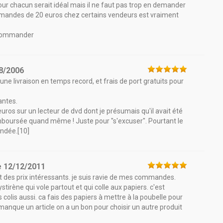
our chacun serait idéal mais il ne faut pas trop en demander
 commandes de 20 euros chez certains vendeurs est vraiment
recommander
8/2006
 une livraison en temps record, et frais de port gratuits pour
antes.
euros sur un lecteur de dvd dont je présumais qu'il avait été
remboursée quand même ! Juste pour "s'excuser". Pourtant le
ondée.[10]
e
12/12/2011
 et des prix intéressants. je suis ravie de mes commandes.
stirène qui vole partout et qui colle aux papiers. c'est
colis aussi. ca fais des papiers à mettre à la poubelle pour
l manque un article on a un bon pour choisir un autre produit