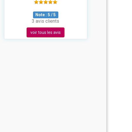
Note :
5
/
5
3 avis clients
voir tous les avis