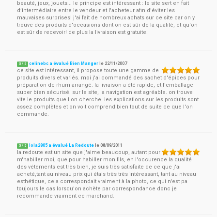
beauté, jeux, jouets... le principe est intéressant : le site sert en fait
d’intermédiaire entre le vendeur et l'acheteur afin d'éviter les
mauvaises surprises! j'ai fait de nombreux achats sur ce site car on y
trouve des produits d'occasions dont on est sûr de la qualité, et qu'on
est sûr de recevoir! de plus la livraison est gratuite!
celinebc a évalué Bien Manger
le
22/11/2007
5
/
5
ce site est intéressant, il propose toute une gamme de
produits divers et variés. moi j'ai commandé des sachet d'épices pour
préparation de rhum arrangé. la livraison a été rapide, et l'emballage
super bien sécurisé. sur le site, la navigation est agréable. on trouve
vite le produits que l'on cherche. les explications sur les produits sont
assez complètes et on voit comprend bien tout de suite ce que l'on
commande.
lola2805 a évalué La Redoute
le
08/09/2011
5
/
5
la redoute est un site que j'aime beaucoup, autant pour
m'habiller moi, que pour habiller mon fils, en l'occurence la qualité
des vétements est très bien, je suis très satisfaite de ce que j'ai
acheté,tant au niveau prix qui étais très très intéressant, tant au niveau
esthétique, cela correspondait vraiment à la photo, ce qui n'est pa
toujours le cas lorsqu'on achète par correspondance donc je
recommande vraiment ce marchand.