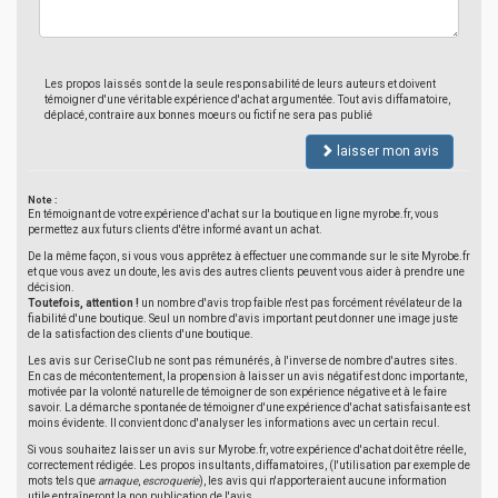
Les propos laissés sont de la seule responsabilité de leurs auteurs et doivent
témoigner d'une véritable expérience d'achat argumentée. Tout avis diffamatoire,
déplacé, contraire aux bonnes moeurs ou fictif ne sera pas publié
laisser mon avis
Note :
En témoignant de votre expérience d'achat sur la boutique en ligne myrobe.fr, vous
permettez aux futurs clients d'être informé avant un achat.
De la même façon, si vous vous apprêtez à effectuer une commande sur le site Myrobe.fr
et que vous avez un doute, les avis des autres clients peuvent vous aider à prendre une
décision.
Toutefois, attention !
un nombre d'avis trop faible n'est pas forcément révélateur de la
fiabilité d'une boutique. Seul un nombre d'avis important peut donner une image juste
de la satisfaction des clients d'une boutique.
Les avis sur CeriseClub ne sont pas rémunérés, à l'inverse de nombre d'autres sites.
En cas de mécontentement, la propension à laisser un avis négatif est donc importante,
motivée par la volonté naturelle de témoigner de son expérience négative et à le faire
savoir. La démarche spontanée de témoigner d'une expérience d'achat satisfaisante est
moins évidente. Il convient donc d'analyser les informations avec un certain recul.
Si vous souhaitez laisser un avis sur Myrobe.fr, votre expérience d'achat doit être réelle,
correctement rédigée. Les propos insultants, diffamatoires, (l'utilisation par exemple de
mots tels que
arnaque
,
escroquerie
), les avis qui n'apporteraient aucune information
utile entraîneront la non publication de l'avis.