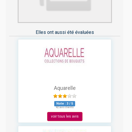
Elles ont aussi été évaluées
Aquarelle
Note :
3
/
5
42 avis clients
voir tous les avis