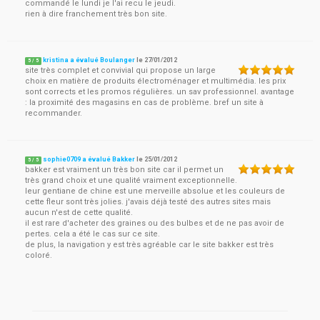
commandé le lundi je l'ai recu le jeudi.
rien à dire franchement très bon site.
kristina a évalué Boulanger
le
27/01/2012
5
/
5
site très complet et convivial qui propose un large
choix en matière de produits électroménager et multimédia. les prix
sont corrects et les promos régulières. un sav professionnel. avantage
: la proximité des magasins en cas de problème. bref un site à
recommander.
sophie0709 a évalué Bakker
le
25/01/2012
5
/
5
bakker est vraiment un très bon site car il permet un
très grand choix et une qualité vraiment exceptionnelle.
leur gentiane de chine est une merveille absolue et les couleurs de
cette fleur sont très jolies. j'avais déjà testé des autres sites mais
aucun n'est de cette qualité.
il est rare d'acheter des graines ou des bulbes et de ne pas avoir de
pertes. cela a été le cas sur ce site.
de plus, la navigation y est très agréable car le site bakker est très
coloré.