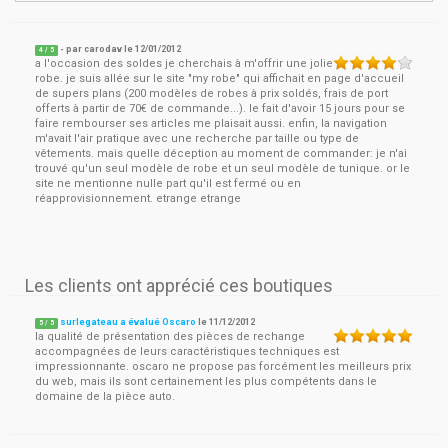
- par
carodav
le
12/01/2012
4
/ 5
a l'occasion des soldes je cherchais à m'offrir une jolie
robe. je suis allée sur le site "my robe" qui affichait en page d'accueil
de supers plans (200 modèles de robes à prix soldés, frais de port
offerts à partir de 70€ de commande...). le fait d'avoir 15 jours pour se
faire rembourser ses articles me plaisait aussi. enfin, la navigation
m'avait l'air pratique avec une recherche par taille ou type de
vêtements. mais quelle déception au moment de commander: je n'ai
trouvé qu'un seul modèle de robe et un seul modèle de tunique. or le
site ne mentionne nulle part qu'il est fermé ou en
réapprovisionnement. etrange etrange
Les clients ont apprécié ces boutiques
surlegateau a évalué Oscaro
le
11/12/2012
5
/
5
la qualité de présentation des pièces de rechange
accompagnées de leurs caractéristiques techniques est
impressionnante. oscaro ne propose pas forcément les meilleurs prix
du web, mais ils sont certainement les plus compétents dans le
domaine de la pièce auto.