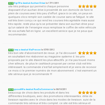
frgr59 a évalué Auchan Drive
le
17/11/2011
5
/
5
site très pratique qui permet à chaque personne
disposant d'un auchan drive à proximité de son domicile de faire le
plein de courses avec très peu d'effort. grace à ce site, on peux en
quelques clics remplir son caddie de course sans se fatigué. le site
est très bien conçu ce qui rend les courses très agréable mais aussi
très rapide. reste plus qu'a se présenter dans son auchan drive pour
qu'un salarié de l'enseigne vous remplisse le coffre de votre véhicule
de vos achats fait en ligne. un excellent service que je ne peux que
recommander.
ievy a évalué ViaPresse
le
07/01/2012
5
/
5
très bon site d'abonnement de revue. je l'ai découvert
en souhaitant me réabonner au magazine systeme d. les prix
proposés par le site étaient les plus attractifs. je n'ai pas trouvé moins
cher ailleurs. de plus le cashback proposé par cerise club est très
intéressant. la commande s'est fait simplement et je viens de recevoir
ce mois ci le premier numéro de mon abonnement. c'est vraiment un
site sérieux que je recommande !!!
gused69 a évalué RueDuCommerce
le
06/10/2011
5
/
5
beaucoup de choix dans les produits et dans les
différentes boutiques, avec des promotions interessantes. délai de
livraison rapides avec le choix dans les modes de livraison. suivi de la
commande très sérieux et très complet. ce site est très sérieux et