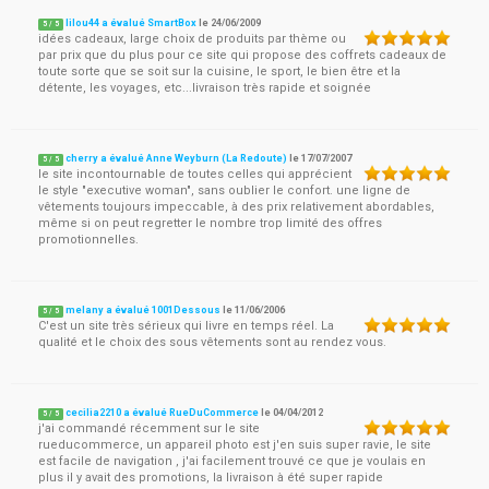
lilou44 a évalué SmartBox
le
24/06/2009
5
/
5
idées cadeaux, large choix de produits par thème ou
par prix que du plus pour ce site qui propose des coffrets cadeaux de
toute sorte que se soit sur la cuisine, le sport, le bien être et la
détente, les voyages, etc...livraison très rapide et soignée
cherry a évalué Anne Weyburn (La Redoute)
le
17/07/2007
5
/
5
le site incontournable de toutes celles qui apprécient
le style "executive woman", sans oublier le confort. une ligne de
vêtements toujours impeccable, à des prix relativement abordables,
même si on peut regretter le nombre trop limité des offres
promotionnelles.
melany a évalué 1001Dessous
le
11/06/2006
5
/
5
C'est un site très sérieux qui livre en temps réel. La
qualité et le choix des sous vêtements sont au rendez vous.
cecilia2210 a évalué RueDuCommerce
le
04/04/2012
5
/
5
j'ai commandé récemment sur le site
rueducommerce, un appareil photo est j'en suis super ravie, le site
est facile de navigation , j'ai facilement trouvé ce que je voulais en
plus il y avait des promotions, la livraison à été super rapide