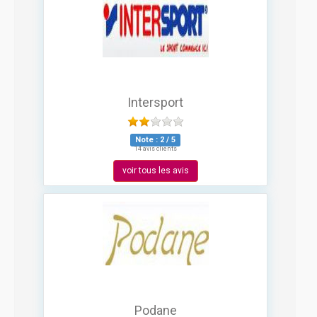
Intersport
Note :
2
/
5
14 avis clients
voir tous les avis
Podane