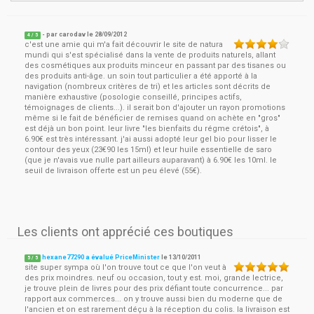
- par
carodav
le
28/09/2012
4
/ 5
c'est une amie qui m'a fait découvrir le site de natura
mundi qui s'est spécialisé dans la vente de produits naturels, allant
des cosmétiques aux produits minceur en passant par des tisanes ou
des produits anti-âge. un soin tout particulier a été apporté à la
navigation (nombreux critères de tri) et les articles sont décrits de
manière exhaustive (posologie conseillé, principes actifs,
témoignages de clients...). il serait bon d'ajouter un rayon promotions
même si le fait de bénéficier de remises quand on achète en "gros"
est déjà un bon point. leur livre "les bienfaits du régme crétois", à
6.90€ est très intéressant. j'ai aussi adopté leur gel bio pour lisser le
contour des yeux (23€90 les 15ml) et leur huile essentielle de saro
(que je n'avais vue nulle part ailleurs auparavant) à 6.90€ les 10ml. le
seuil de livraison offerte est un peu élevé (55€).
Les clients ont apprécié ces boutiques
hexane77290 a évalué PriceMinister
le
13/10/2011
5
/
5
site super sympa où l'on trouve tout ce que l'on veut à
des prix moindres. neuf ou occasion, tout y est. moi, grande lectrice,
je trouve plein de livres pour des prix défiant toute concurrence... par
rapport aux commerces... on y trouve aussi bien du moderne que de
l'ancien et on est rarement déçu à la réception du colis. la livraison est