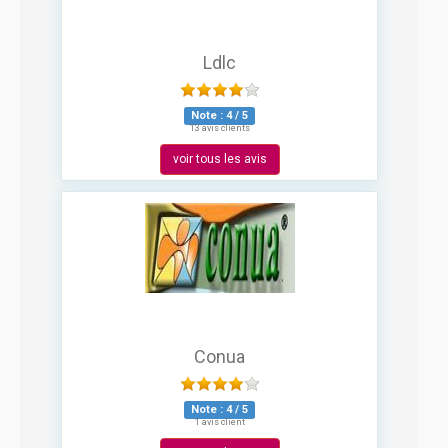
Ldlc
Note :
4
/
5
13 avis clients
voir tous les avis
Conua
Note :
4
/
5
1 avis client