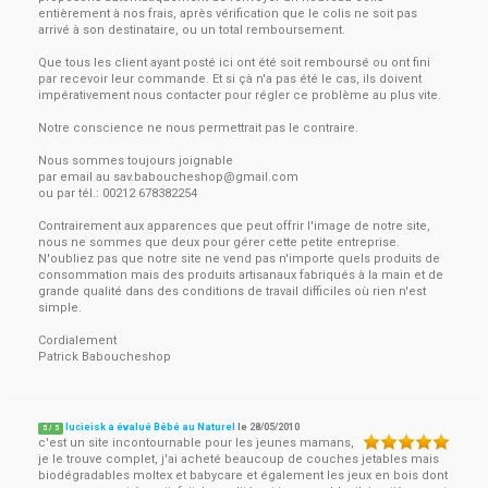
entièrement à nos frais, après vérification que le colis ne soit pas
arrivé à son destinataire, ou un total remboursement.
Que tous les client ayant posté ici ont été soit remboursé ou ont fini
par recevoir leur commande. Et si çà n'a pas été le cas, ils doivent
impérativement nous contacter pour régler ce problème au plus vite.
Notre conscience ne nous permettrait pas le contraire.
Nous sommes toujours joignable
par email au
sav.baboucheshop@gmail.com
ou par tél.: 00212 678382254
Contrairement aux apparences que peut offrir l'image de notre site,
nous ne sommes que deux pour gérer cette petite entreprise.
N'oubliez pas que notre site ne vend pas n'importe quels produits de
consommation mais des produits artisanaux fabriqués à la main et de
grande qualité dans des conditions de travail difficiles où rien n'est
simple.
Cordialement
Patrick Baboucheshop
lucieisk a évalué Bébé au Naturel
le
28/05/2010
5
/
5
c'est un site incontournable pour les jeunes mamans,
je le trouve complet, j'ai acheté beaucoup de couches jetables mais
biodégradables moltex et babycare et également les jeux en bois dont