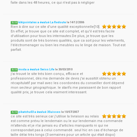
faite dans les 48 heures, ce qui n'est pas à négliger
kikipointalex a évalué La Redoute
le
14/12/2006
5
/
5
Rien à dire sur ce site d'une qualité exceptionnelle[10].
En effet, je trouve que ce site est complet, et qu'il est trés facile
d'utilisation pour tous les internautes.De plus, je trouve que les
produits sont de trés bonnes qualités, que ca soit pour les vetements,
l'éléctromenager ou bien les meubles ou le linge de maison. Tout est
parfait.
moda a évalué Swiss Life
le
30/03/2010
5
/
5
j'ai trouvé le site trés bien conçu, efficace et
professionnel, dés ma demande de devis j'ai aussitôt obtenu un
récapitulatif par mail avec les coordonées du conseiller dont dépend
mon secteur géographique. le starifs me paraissent de bon rapport
qualité prix, je trouve cela vraiment interessant.
pikatchu03 a évalué 3Suisses
le
10/07/2007
5
/
5
ce site est très serieux car j'utilise la livraison au relais
est comme prévu le lendemain ou le sur lendemain ma commande
m'attends et je n'ai jamais eu d'articles manquants ni qui ne
correspondait pas à celui commandé. seul hic en cas d'échange de
taille délai très longs (3 semaines pour un article qui était dispo)