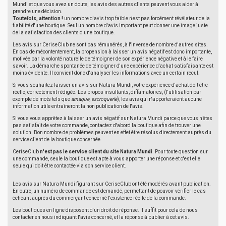
Mundi et que vous avez un doute, les avis des autres clients peuvent vous aider à
prendre une décision.
Toutefois, attention !
un nombre d'avis trop faible n'est pas forcément révélateur de la
fiabilité d'une boutique. Seul un nombre d'avis important peut donner une image juste
de la satisfaction des clients d'une boutique.
Les avis sur CeriseClub ne sont pas rémunérés, à l'inverse de nombre d'autres sites.
En cas de mécontentement, la propension à laisser un avis négatif est donc importante,
motivée par la volonté naturelle de témoigner de son expérience négative et à le faire
savoir. La démarche spontanée de témoigner d'une expérience d'achat satisfaisante est
moins évidente. Il convient donc d'analyser les informations avec un certain recul.
Si vous souhaitez laisser un avis sur Natura Mundi, votre expérience d'achat doit être
réelle, correctement rédigée. Les propos insultants, diffamatoires, (l'utilisation par
exemple de mots tels que
arnaque
,
escroquerie
), les avis qui n'apporteraient aucune
information utile entraîneront la non publication de l'avis.
Si vous vous apprêtez à laisser un avis négatif sur Natura Mundi parce que vous n'êtes
pas satisfait de votre commande, contactez d'abord la boutique afin de trouver une
solution. Bon nombre de problèmes peuvent en effet être résolus directement auprès du
service client de la boutique concernée.
CeriseClub
n'est pas le service client du site Natura Mundi
. Pour toute question sur
une commande, seule la boutique est apte à vous apporter une réponse et c'est elle
seule qui doit être contactée via son service client.
Les avis sur Natura Mundi figurant sur CeriseClub ont été modérés avant publication.
En outre, un numéro de commande est demandé, permettant de pouvoir vérifier le cas
échéant auprès du commerçant concerné l'existence réelle de la commande.
Les boutiques en ligne disposent d'un droit de réponse. Il suffit pour cela de nous
contacter en nous indiquant l'avis concerné, et la réponse à publier à cet avis.