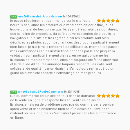
lune5644 a évalué Jours Heureux
le
10/02/2012
5
/
5
je passe régulièrement commande sur le site jours
heureux car j'aime les produits que vend cette épicerie fine, je les
trouve bons et de très bonne qualité. j'y ai déjà acheté des confitures,
des ballotins de chocolats, du café et diverses sortes de biscuits. la
navigation sur le site est très agréable car les produits sont bien
décrits et les photos accompagnant ces descrptions particulièrement
bien faites. je n'ai jamais rencontré de difficulté au moment de passer
mes commandes car les instructions données par le site jusqu'à la
validation sont particulièrement claires. en ce qui concerne les
livraisons de mes commandes, elles ont toujours été faites chez moi
et le délai de 48 heures annonçé toujours respecté. les colis sont
solides et de qualité ( carton épais ) et j'ai toujours remarqué qu'un
grand soin avait été apporté à l'emballage de mes produits.
cena62 a évalué RueDuCommerce
le
25/11/2011
5
/
5
rue du commerce est un site sérieux dans le domaine
de la vente en ligne et respecte très souvent ces délais de
livraison.jamais eu de problème avec rue du commerce.le service
après vente et dans ensemble bien sauf le délais pour avoir son
matériel un peu long mais c'est partout pareil dans les e-commerce
en ligne.