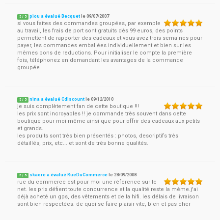
piou a évalué Becquet
le
09/07/2007
5
/
5
si vous faites des commandes groupées, par exemple
au travail, les frais de port sont gratuits dès 99 euros, des points
permettent de rapporter des cadeaux et vous avez trois semaines pour
payer, les commandes emballées individuellement et bien sur les
mêmes bons de reductions. Pour initialiser le compte la première
fois, téléphonez en demandant les avantages de la commande
groupée.
nina a évalué Cdiscount
le
09/12/2010
5
/
5
je suis complètement fan de cette boutique !!!
les prix sont incroyables !! je commande très souvent dans cette
boutique pour moi même ainsi que pour offrir des cadeaux aux petits
et grands.
les produits sont très bien présentés : photos, descriptifs très
détaillés, prix, etc... et sont de très bonne qualités.
skaore a évalué RueDuCommerce
le
28/09/2008
5
/
5
rue du commerce est pour moi une référence sur le
net. les prix défient toute concurrence et la qualité reste la même.j'ai
déjà acheté un gps, des vêtements et de la hifi. les délais de livraison
sont bien respectées. de quoi se faire plaisir vite, bien et pas cher