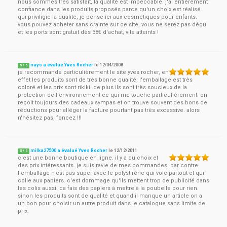
nous sommes très satisfait, la qualité est impeccable. j'ai entièrement
confiance dans les produits proposés parce qu'un choix est réalisé
qui priviligie la qualité, je pense ici aux cosmétiques pour enfants.
vous pouvez acheter sans crainte sur ce site, vous ne serez pas déçu
et les ports sont gratuit dès 38€ d'achat, vite atteints !
nays a évalué Yves Rocher
le
12/04/2008
5
/
5
je recommande particulièrement le site yves rocher, en
effet les produits sont de très bonne qualité, l'emballage est très
coloré et les prix sont rikiki. de plus ils sont très soucieux de la
protection de l'environnement ce qui me touche particulièrement. on
reçoit toujours des cadeaux sympas et on trouve souvent des bons de
réductions pour alléger la facture pourtant pas très excessive. alors
n'hésitez pas, foncez !!!
milka27500 a évalué Yves Rocher
le
12/12/2011
5
/
5
c'est une bonne boutique en ligne. il y a du choix et
des prix intéressants. je suis ravie de mes commandes. par contre
l'emballage n'est pas super avec le polystirène qui vole partout et qui
colle aux papiers. c'est dommage qu'ils mettent trop de publicité dans
les colis aussi. ca fais des papiers à mettre à la poubelle pour rien.
sinon les produits sont de qualité et quand il manque un article on a
un bon pour choisir un autre produit dans le catalogue sans limite de
prix.