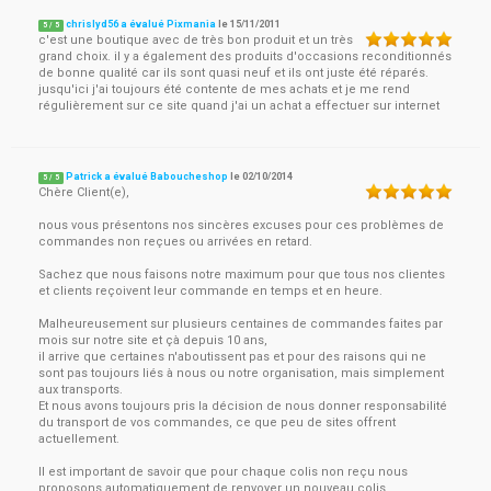
chrislyd56 a évalué Pixmania
le
15/11/2011
5
/
5
c'est une boutique avec de très bon produit et un très
grand choix. il y a également des produits d'occasions reconditionnés
de bonne qualité car ils sont quasi neuf et ils ont juste été réparés.
jusqu'ici j'ai toujours été contente de mes achats et je me rend
régulièrement sur ce site quand j'ai un achat a effectuer sur internet
Patrick a évalué Baboucheshop
le
02/10/2014
5
/
5
Chère Client(e),
nous vous présentons nos sincères excuses pour ces problèmes de
commandes non reçues ou arrivées en retard.
Sachez que nous faisons notre maximum pour que tous nos clientes
et clients reçoivent leur commande en temps et en heure.
Malheureusement sur plusieurs centaines de commandes faites par
mois sur notre site et çà depuis 10 ans,
il arrive que certaines n'aboutissent pas et pour des raisons qui ne
sont pas toujours liés à nous ou notre organisation, mais simplement
aux transports.
Et nous avons toujours pris la décision de nous donner responsabilité
du transport de vos commandes, ce que peu de sites offrent
actuellement.
Il est important de savoir que pour chaque colis non reçu nous
proposons automatiquement de renvoyer un nouveau colis